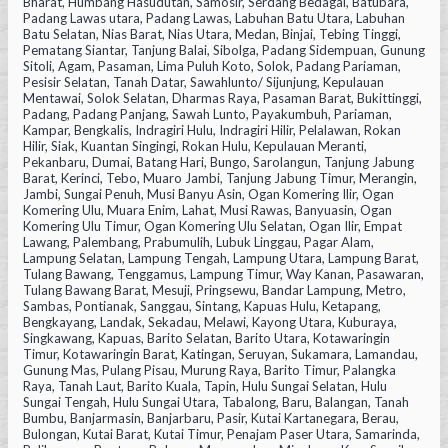
Bharat, Humbang Hasudutan, Samosir, Serdang Bedagai, Batubara,
Padang Lawas utara, Padang Lawas, Labuhan Batu Utara, Labuhan
Batu Selatan, Nias Barat, Nias Utara, Medan, Binjai, Tebing Tinggi,
Pematang Siantar, Tanjung Balai, Sibolga, Padang Sidempuan, Gunung
Sitoli, Agam, Pasaman, Lima Puluh Koto, Solok, Padang Pariaman,
Pesisir Selatan, Tanah Datar, Sawahlunto/ Sijunjung, Kepulauan
Mentawai, Solok Selatan, Dharmas Raya, Pasaman Barat, Bukittinggi,
Padang, Padang Panjang, Sawah Lunto, Payakumbuh, Pariaman,
Kampar, Bengkalis, Indragiri Hulu, Indragiri Hilir, Pelalawan, Rokan
Hilir, Siak, Kuantan Singingi, Rokan Hulu, Kepulauan Meranti,
Pekanbaru, Dumai, Batang Hari, Bungo, Sarolangun, Tanjung Jabung
Barat, Kerinci, Tebo, Muaro Jambi, Tanjung Jabung Timur, Merangin,
Jambi, Sungai Penuh, Musi Banyu Asin, Ogan Komering Ilir, Ogan
Komering Ulu, Muara Enim, Lahat, Musi Rawas, Banyuasin, Ogan
Komering Ulu Timur, Ogan Komering Ulu Selatan, Ogan Ilir, Empat
Lawang, Palembang, Prabumulih, Lubuk Linggau, Pagar Alam,
Lampung Selatan, Lampung Tengah, Lampung Utara, Lampung Barat,
Tulang Bawang, Tenggamus, Lampung Timur, Way Kanan, Pasawaran,
Tulang Bawang Barat, Mesuji, Pringsewu, Bandar Lampung, Metro,
Sambas, Pontianak, Sanggau, Sintang, Kapuas Hulu, Ketapang,
Bengkayang, Landak, Sekadau, Melawi, Kayong Utara, Kuburaya,
Singkawang, Kapuas, Barito Selatan, Barito Utara, Kotawaringin
Timur, Kotawaringin Barat, Katingan, Seruyan, Sukamara, Lamandau,
Gunung Mas, Pulang Pisau, Murung Raya, Barito Timur, Palangka
Raya, Tanah Laut, Barito Kuala, Tapin, Hulu Sungai Selatan, Hulu
Sungai Tengah, Hulu Sungai Utara, Tabalong, Baru, Balangan, Tanah
Bumbu, Banjarmasin, Banjarbaru, Pasir, Kutai Kartanegara, Berau,
Bulongan, Kutai Barat, Kutai Timur, Penajam Paser Utara, Samarinda,