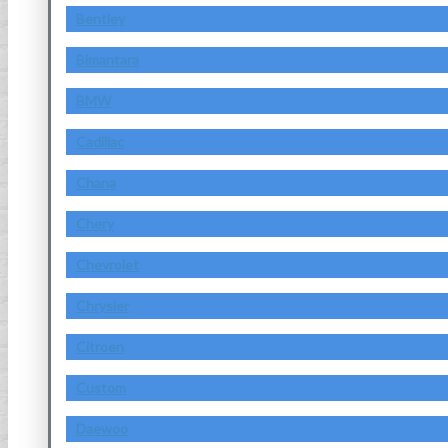
Bentley
Bimantara
BMW
Cadillac
Chana
Chery
Chevrolet
Chrysler
Citroen
Custom
Daewoo