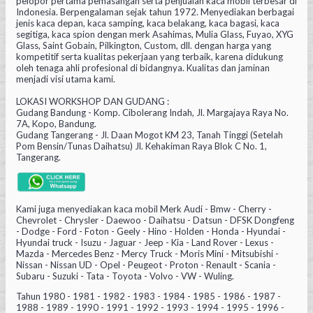
pelopor pertama pemasangan serta penjualan kaca mobil terbesar di
Indonesia. Berpengalaman sejak tahun 1972. Menyediakan berbagai
jenis kaca depan, kaca samping, kaca belakang, kaca bagasi, kaca
segitiga, kaca spion dengan merk Asahimas, Mulia Glass, Fuyao, XYG
Glass, Saint Gobain, Pilkington, Custom, dll. dengan harga yang
kompetitif serta kualitas pekerjaan yang terbaik, karena didukung
oleh tenaga ahli profesional di bidangnya. Kualitas dan jaminan
menjadi visi utama kami.
LOKASI WORKSHOP DAN GUDANG :
Gudang Bandung - Komp. Cibolerang Indah, Jl. Margajaya Raya No.
7A, Kopo, Bandung.
Gudang Tangerang - Jl. Daan Mogot KM 23, Tanah Tinggi (Setelah
Pom Bensin/Tunas Daihatsu) Jl. Kehakiman Raya Blok C No. 1,
Tangerang.
Kami juga menyediakan kaca mobil Merk Audi - Bmw - Cherry -
Chevrolet - Chrysler - Daewoo - Daihatsu - Datsun - DFSK Dongfeng
- Dodge - Ford - Foton - Geely - Hino - Holden - Honda - Hyundai -
Hyundai truck - Isuzu - Jaguar - Jeep - Kia - Land Rover - Lexus -
Mazda - Mercedes Benz - Mercy Truck - Moris Mini - Mitsubishi -
Nissan - Nissan UD - Opel - Peugeot - Proton - Renault - Scania -
Subaru - Suzuki - Tata - Toyota - Volvo - VW - Wuling.
Tahun 1980 - 1981 - 1982 - 1983 - 1984 - 1985 - 1986 - 1987 -
1988 - 1989 - 1990 - 1991 - 1992 - 1993 - 1994 - 1995 - 1996 -