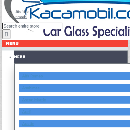
Site Map
Brands
MENU
MERK
Alfa Romeo
Asahimas
Aston Martin
Audi
Austin