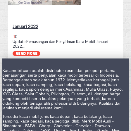
Januari 2022
0
Update Pemasangan dan Pengiriman Kaca Mobil Januari
2022...
READ MORE
Kacamobil.com adalah distributor resmi dan pelopor pertama
pemasangan serta penjualan kaca mobil terbesar di Indonesia.
Berpengalaman sejak tahun 1972. Menyediakan berbagai jenis
kaca depan, kaca samping, kaca belakang, kaca bagasi, kaca
segitiga, kaca spion dengan merk Asahimas, Mulia Glass, Fuyao,
XYG Glass, Saint Gobain, Pilkington, Custom, dll. dengan harga
yang kompetitif serta kualitas pekerjaan yang terbaik, karena
didukung oleh tenaga ahli profesional di bidangnya. Kualitas dan
jaminan menjadi visi utama kami.
Tersedia kaca mobil jenis kaca depan, kaca belakang, kaca
samping, kaca bagasi, kaca segitiga, dlsb. Merk Mobil Audi -
Bimantara - BMW - Chery - Chevrolet - Chrysler - Daewoo -
Daihatsu - Datsun - DFSK - Dodge - Ford - Foton - Geely - Hino -