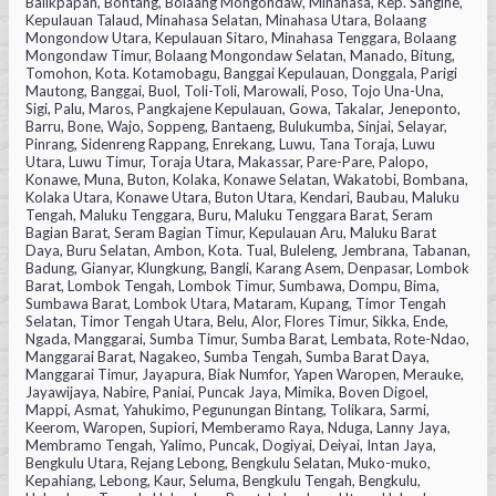
Balikpapan, Bontang, Bolaang Mongondaw, Minahasa, Kep. Sangihe,
Kepulauan Talaud, Minahasa Selatan, Minahasa Utara, Bolaang
Mongondow Utara, Kepulauan Sitaro, Minahasa Tenggara, Bolaang
Mongondaw Timur, Bolaang Mongondaw Selatan, Manado, Bitung,
Tomohon, Kota. Kotamobagu, Banggai Kepulauan, Donggala, Parigi
Mautong, Banggai, Buol, Toli-Toli, Marowali, Poso, Tojo Una-Una,
Sigi, Palu, Maros, Pangkajene Kepulauan, Gowa, Takalar, Jeneponto,
Barru, Bone, Wajo, Soppeng, Bantaeng, Bulukumba, Sinjai, Selayar,
Pinrang, Sidenreng Rappang, Enrekang, Luwu, Tana Toraja, Luwu
Utara, Luwu Timur, Toraja Utara, Makassar, Pare-Pare, Palopo,
Konawe, Muna, Buton, Kolaka, Konawe Selatan, Wakatobi, Bombana,
Kolaka Utara, Konawe Utara, Buton Utara, Kendari, Baubau, Maluku
Tengah, Maluku Tenggara, Buru, Maluku Tenggara Barat, Seram
Bagian Barat, Seram Bagian Timur, Kepulauan Aru, Maluku Barat
Daya, Buru Selatan, Ambon, Kota. Tual, Buleleng, Jembrana, Tabanan,
Badung, Gianyar, Klungkung, Bangli, Karang Asem, Denpasar, Lombok
Barat, Lombok Tengah, Lombok Timur, Sumbawa, Dompu, Bima,
Sumbawa Barat, Lombok Utara, Mataram, Kupang, Timor Tengah
Selatan, Timor Tengah Utara, Belu, Alor, Flores Timur, Sikka, Ende,
Ngada, Manggarai, Sumba Timur, Sumba Barat, Lembata, Rote-Ndao,
Manggarai Barat, Nagakeo, Sumba Tengah, Sumba Barat Daya,
Manggarai Timur, Jayapura, Biak Numfor, Yapen Waropen, Merauke,
Jayawijaya, Nabire, Paniai, Puncak Jaya, Mimika, Boven Digoel,
Mappi, Asmat, Yahukimo, Pegunungan Bintang, Tolikara, Sarmi,
Keerom, Waropen, Supiori, Memberamo Raya, Nduga, Lanny Jaya,
Membramo Tengah, Yalimo, Puncak, Dogiyai, Deiyai, Intan Jaya,
Bengkulu Utara, Rejang Lebong, Bengkulu Selatan, Muko-muko,
Kepahiang, Lebong, Kaur, Seluma, Bengkulu Tengah, Bengkulu,