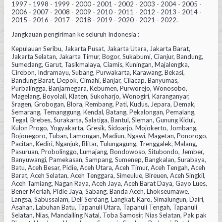
1997 - 1998 - 1999 - 2000 - 2001 - 2002 - 2003 - 2004 - 2005 -
2006 - 2007 - 2008 - 2009 - 2010 - 2011 - 2012 - 2013 - 2014 -
2015 - 2016 - 2017 - 2018 - 2019 - 2020 - 2021 - 2022.
Jangkauan pengiriman ke seluruh Indonesia :
Kepulauan Seribu, Jakarta Pusat, Jakarta Utara, Jakarta Barat,
Jakarta Selatan, Jakarta Timur, Bogor, Sukabumi, Cianjur, Bandung,
Sumedang, Garut, Tasikmalaya, Ciamis, Kuningan, Majalengka,
Cirebon, Indramayu, Subang, Purwakarta, Karawang, Bekasi,
Bandung Barat, Depok, Cimahi, Banjar, Cilacap, Banyumas,
Purbalingga, Banjarnegara, Kebumen, Purworejo, Wonosobo,
Magelang, Boyolali, Klaten, Sukoharjo, Wonogiri, Karanganyar,
Sragen, Grobogan, Blora, Rembang, Pati, Kudus, Jepara, Demak,
Semarang, Temanggung, Kendal, Batang, Pekalongan, Pemalang,
Tegal, Brebes, Surakarta, Salatiga, Bantul, Sleman, Gunung Kidul,
Kulon Progo, Yogyakarta, Gresik, Sidoarjo, Mojokerto, Jombang,
Bojonegoro, Tuban, Lamongan, Madiun, Ngawi, Magetan, Ponorogo,
Pacitan, Kediri, Nganjuk, Blitar, Tulungagung, Trenggalek, Malang,
Pasuruan, Probolinggo, Lumajang, Bondowoso, Situbondo, Jember,
Banyuwangi, Pamekasan, Sampang, Sumenep, Bangkalan, Surabaya,
Batu, Aceh Besar, Pidie, Aceh Utara, Aceh Timur, Aceh Tengah, Aceh
Barat, Aceh Selatan, Aceh Tenggara, Simeulue, Bireuen, Aceh Singkil,
Aceh Tamiang, Nagan Raya, Aceh Jaya, Aceh Barat Daya, Gayo Lues,
Bener Meriah, Pidie Jaya, Sabang, Banda Aceh, Lhokseumawe,
Langsa, Sabussalam, Deli Serdang, Langkat, Karo, Simalungun, Dairi,
Asahan, Labuhan Batu, Tapanuli Utara, Tapanuli Tengah, Tapanuli
Selatan, Nias, Mandailing Natal, Toba Samosir, Nias Selatan, Pak pak