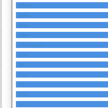
Daihatsu
Daimler
Datsun
Delivery
DFSK Dongfeng
Dodge
FAW
Ferrari
Fiat
Fiath
Ford