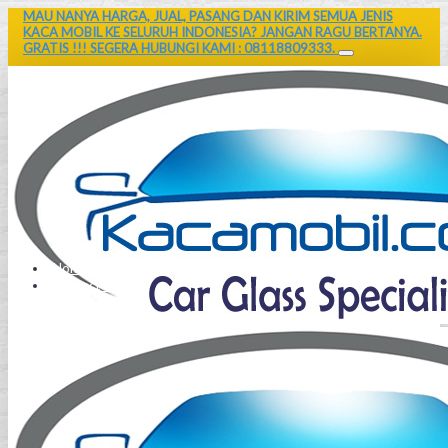
MAU NANYA HARGA, JUAL, PASANG DAN KIRIM SEMUA JENIS
KACA MOBIL KE SELURUH INDONESIA? JANGAN RAGU BERTANYA.
GRATIS !!! SEGERA HUBUNGI KAMI : 08118809333.
Home
Contact Us