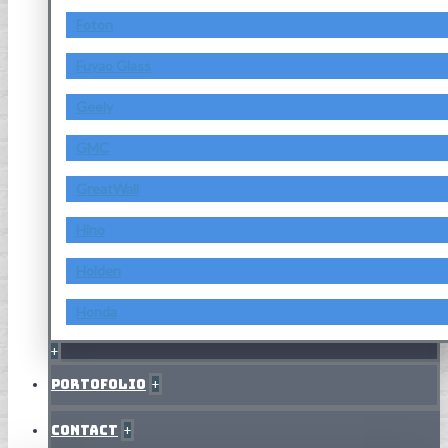
Foton
Fuyao Glass
Geely
GMC
GreatWall
Hino
Holden
Honda
+
Portofolio
+
Contact
+