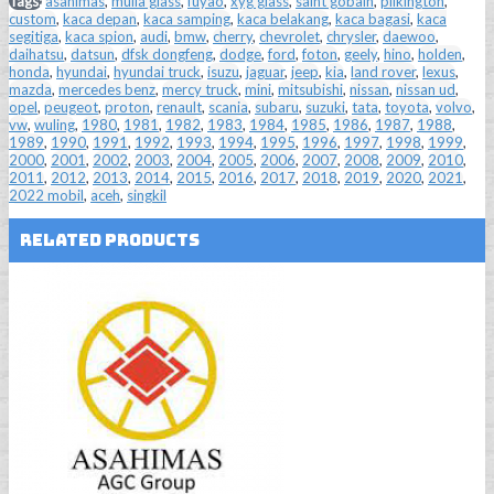
Tags:
asahimas
,
mulia glass
,
fuyao
,
xyg glass
,
saint gobain
,
pilkington
,
custom
,
kaca depan
,
kaca samping
,
kaca belakang
,
kaca bagasi
,
kaca
segitiga
,
kaca spion
,
audi
,
bmw
,
cherry
,
chevrolet
,
chrysler
,
daewoo
,
daihatsu
,
datsun
,
dfsk dongfeng
,
dodge
,
ford
,
foton
,
geely
,
hino
,
holden
,
honda
,
hyundai
,
hyundai truck
,
isuzu
,
jaguar
,
jeep
,
kia
,
land rover
,
lexus
,
mazda
,
mercedes benz
,
mercy truck
,
mini
,
mitsubishi
,
nissan
,
nissan ud
,
opel
,
peugeot
,
proton
,
renault
,
scania
,
subaru
,
suzuki
,
tata
,
toyota
,
volvo
,
vw
,
wuling
,
1980
,
1981
,
1982
,
1983
,
1984
,
1985
,
1986
,
1987
,
1988
,
1989
,
1990
,
1991
,
1992
,
1993
,
1994
,
1995
,
1996
,
1997
,
1998
,
1999
,
2000
,
2001
,
2002
,
2003
,
2004
,
2005
,
2006
,
2007
,
2008
,
2009
,
2010
,
2011
,
2012
,
2013
,
2014
,
2015
,
2016
,
2017
,
2018
,
2019
,
2020
,
2021
,
2022 mobil
,
aceh
,
singkil
Related Products