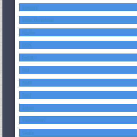
Delivery
DFSK Dongfeng
Dodge
FAW
Ferrari
Fiat
Fiath
Ford
Foton
Fuyao Glass
Geely