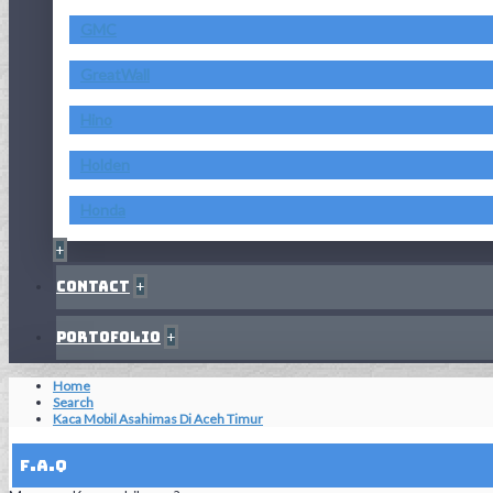
GMC
GreatWall
Hino
Holden
Honda
+
Contact
+
Portofolio
+
Home
Search
Kaca Mobil Asahimas Di Aceh Timur
F.A.Q