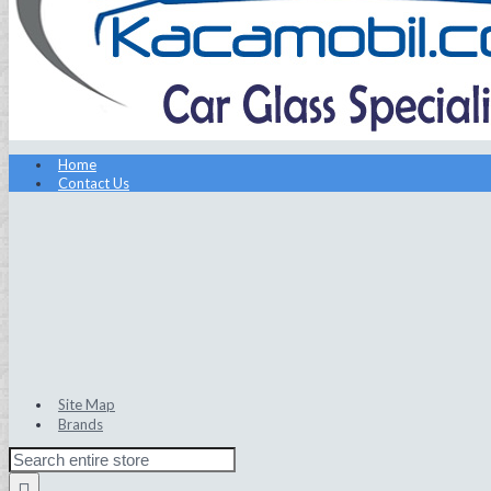
Home
Contact Us
Site Map
Brands