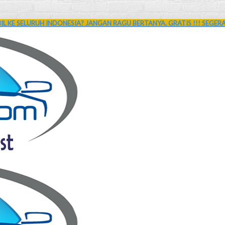
L KE SELURUH INDONESIA? JANGAN RAGU BERTANYA. GRATIS !!! SEGER