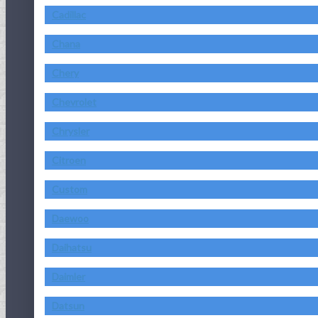
Cadillac
Chana
Chery
Chevrolet
Chrysler
Citroen
Custom
Daewoo
Daihatsu
Daimler
Datsun