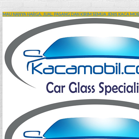
MAU NANYA HARGA, JUAL, PASANG DAN KIRIM SEMUA JENIS KACA MOBI