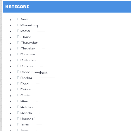
Kategori
Audi
Bimantara
BMW
Chery
Chevrolet
Chrysler
Daewoo
Daihatsu
Datsun
DFSK Dongfeng
Dodge
Ford
Foton
Geely
Hino
Holden
Honda
Hyundai
Isuzu
Jeep