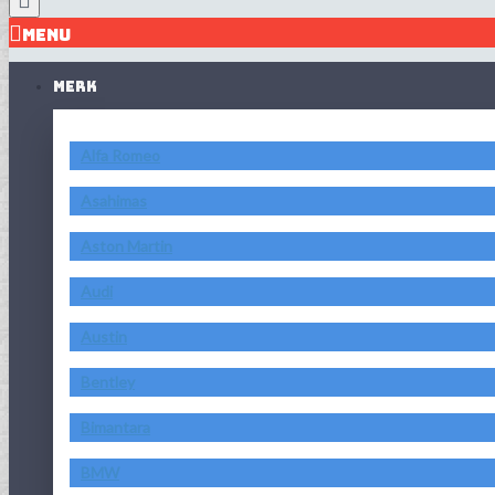
MENU
MERK
Alfa Romeo
Asahimas
Aston Martin
Audi
Austin
Bentley
Bimantara
BMW