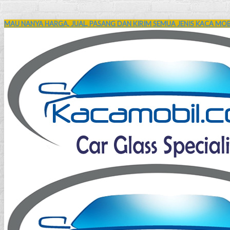
MAU NANYA HARGA, JUAL, PASANG DAN KIRIM SEMUA JENIS KACA MOBI