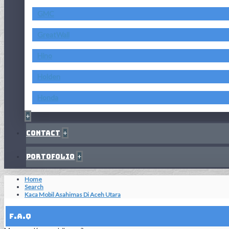
GMC
GreatWall
Hino
Holden
Honda
+
Contact
+
Portofolio
+
Home
Search
Kaca Mobil Asahimas Di Aceh Utara
F.A.Q