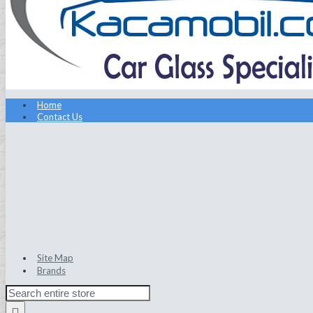
Home
Contact Us
Site Map
Brands