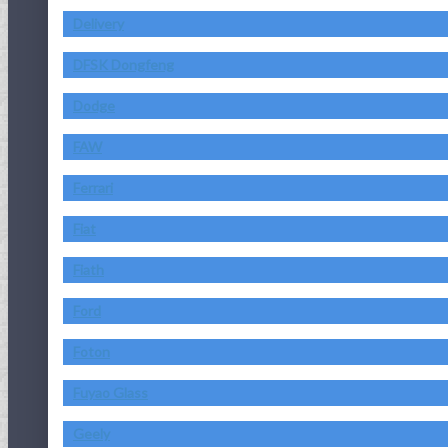
Delivery
DFSK Dongfeng
Dodge
FAW
Ferrari
Fiat
Fiath
Ford
Foton
Fuyao Glass
Geely