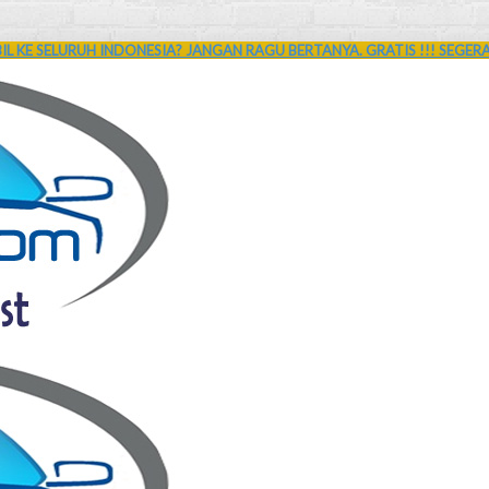
L KE SELURUH INDONESIA? JANGAN RAGU BERTANYA. GRATIS !!! SEGER