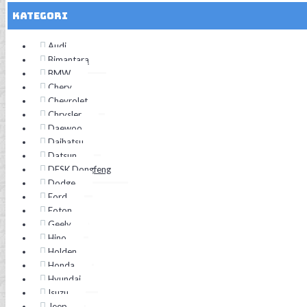
Kategori
Audi
Bimantara
BMW
Chery
Chevrolet
Chrysler
Daewoo
Daihatsu
Datsun
DFSK Dongfeng
Dodge
Ford
Foton
Geely
Hino
Holden
Honda
Hyundai
Isuzu
Jeep