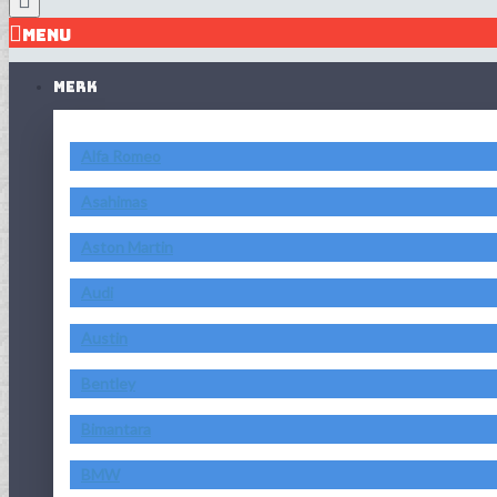
MENU
MERK
Alfa Romeo
Asahimas
Aston Martin
Audi
Austin
Bentley
Bimantara
BMW