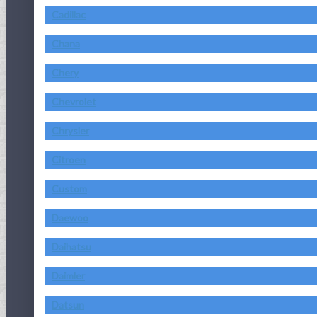
Cadillac
Chana
Chery
Chevrolet
Chrysler
Citroen
Custom
Daewoo
Daihatsu
Daimler
Datsun