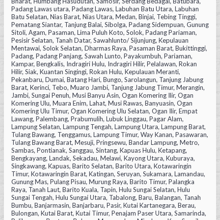
Bharat, Humbang Hasudutan, Samosir, Serdang Bedagai, Batubara,
Padang Lawas utara, Padang Lawas, Labuhan Batu Utara, Labuhan
Batu Selatan, Nias Barat, Nias Utara, Medan, Binjai, Tebing Tinggi,
Pematang Siantar, Tanjung Balai, Sibolga, Padang Sidempuan, Gunung
Sitoli, Agam, Pasaman, Lima Puluh Koto, Solok, Padang Pariaman,
Pesisir Selatan, Tanah Datar, Sawahlunto/ Sijunjung, Kepulauan
Mentawai, Solok Selatan, Dharmas Raya, Pasaman Barat, Bukittinggi,
Padang, Padang Panjang, Sawah Lunto, Payakumbuh, Pariaman,
Kampar, Bengkalis, Indragiri Hulu, Indragiri Hilir, Pelalawan, Rokan
Hilir, Siak, Kuantan Singingi, Rokan Hulu, Kepulauan Meranti,
Pekanbaru, Dumai, Batang Hari, Bungo, Sarolangun, Tanjung Jabung
Barat, Kerinci, Tebo, Muaro Jambi, Tanjung Jabung Timur, Merangin,
Jambi, Sungai Penuh, Musi Banyu Asin, Ogan Komering Ilir, Ogan
Komering Ulu, Muara Enim, Lahat, Musi Rawas, Banyuasin, Ogan
Komering Ulu Timur, Ogan Komering Ulu Selatan, Ogan Ilir, Empat
Lawang, Palembang, Prabumulih, Lubuk Linggau, Pagar Alam,
Lampung Selatan, Lampung Tengah, Lampung Utara, Lampung Barat,
Tulang Bawang, Tenggamus, Lampung Timur, Way Kanan, Pasawaran,
Tulang Bawang Barat, Mesuji, Pringsewu, Bandar Lampung, Metro,
Sambas, Pontianak, Sanggau, Sintang, Kapuas Hulu, Ketapang,
Bengkayang, Landak, Sekadau, Melawi, Kayong Utara, Kuburaya,
Singkawang, Kapuas, Barito Selatan, Barito Utara, Kotawaringin
Timur, Kotawaringin Barat, Katingan, Seruyan, Sukamara, Lamandau,
Gunung Mas, Pulang Pisau, Murung Raya, Barito Timur, Palangka
Raya, Tanah Laut, Barito Kuala, Tapin, Hulu Sungai Selatan, Hulu
Sungai Tengah, Hulu Sungai Utara, Tabalong, Baru, Balangan, Tanah
Bumbu, Banjarmasin, Banjarbaru, Pasir, Kutai Kartanegara, Berau,
Bulongan, Kutai Barat, Kutai Timur, Penajam Paser Utara, Samarinda,