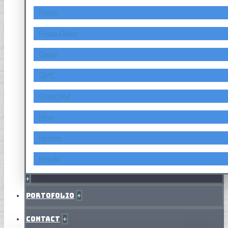
Foton
Fuyao Glass
Geely
GMC
GreatWall
Hino
Holden
Honda
+
Portofolio
+
Contact
+