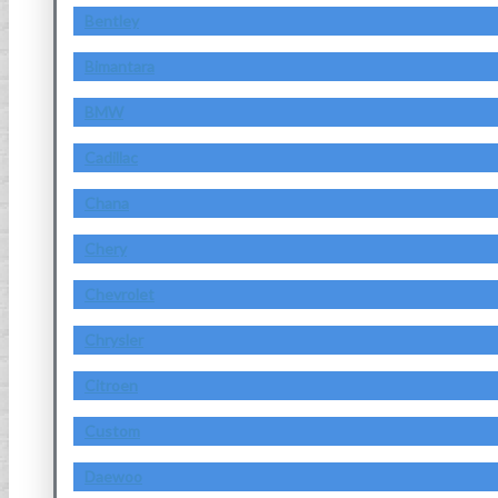
Bentley
Bimantara
BMW
Cadillac
Chana
Chery
Chevrolet
Chrysler
Citroen
Custom
Daewoo