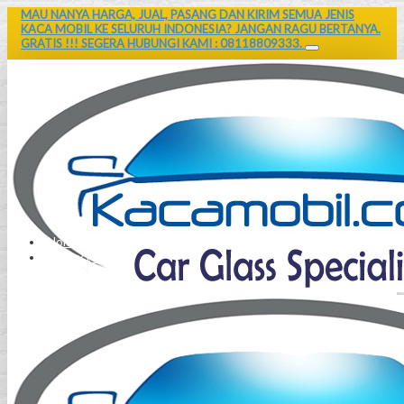
MAU NANYA HARGA, JUAL, PASANG DAN KIRIM SEMUA JENIS
KACA MOBIL KE SELURUH INDONESIA? JANGAN RAGU BERTANYA.
GRATIS !!! SEGERA HUBUNGI KAMI : 08118809333.
Home
Contact Us