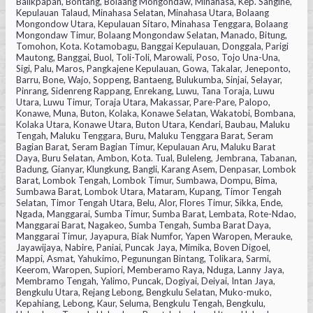
Balikpapan, Bontang, Bolaang Mongondaw, Minahasa, Kep. Sangihe,
Kepulauan Talaud, Minahasa Selatan, Minahasa Utara, Bolaang
Mongondow Utara, Kepulauan Sitaro, Minahasa Tenggara, Bolaang
Mongondaw Timur, Bolaang Mongondaw Selatan, Manado, Bitung,
Tomohon, Kota. Kotamobagu, Banggai Kepulauan, Donggala, Parigi
Mautong, Banggai, Buol, Toli-Toli, Marowali, Poso, Tojo Una-Una,
Sigi, Palu, Maros, Pangkajene Kepulauan, Gowa, Takalar, Jeneponto,
Barru, Bone, Wajo, Soppeng, Bantaeng, Bulukumba, Sinjai, Selayar,
Pinrang, Sidenreng Rappang, Enrekang, Luwu, Tana Toraja, Luwu
Utara, Luwu Timur, Toraja Utara, Makassar, Pare-Pare, Palopo,
Konawe, Muna, Buton, Kolaka, Konawe Selatan, Wakatobi, Bombana,
Kolaka Utara, Konawe Utara, Buton Utara, Kendari, Baubau, Maluku
Tengah, Maluku Tenggara, Buru, Maluku Tenggara Barat, Seram
Bagian Barat, Seram Bagian Timur, Kepulauan Aru, Maluku Barat
Daya, Buru Selatan, Ambon, Kota. Tual, Buleleng, Jembrana, Tabanan,
Badung, Gianyar, Klungkung, Bangli, Karang Asem, Denpasar, Lombok
Barat, Lombok Tengah, Lombok Timur, Sumbawa, Dompu, Bima,
Sumbawa Barat, Lombok Utara, Mataram, Kupang, Timor Tengah
Selatan, Timor Tengah Utara, Belu, Alor, Flores Timur, Sikka, Ende,
Ngada, Manggarai, Sumba Timur, Sumba Barat, Lembata, Rote-Ndao,
Manggarai Barat, Nagakeo, Sumba Tengah, Sumba Barat Daya,
Manggarai Timur, Jayapura, Biak Numfor, Yapen Waropen, Merauke,
Jayawijaya, Nabire, Paniai, Puncak Jaya, Mimika, Boven Digoel,
Mappi, Asmat, Yahukimo, Pegunungan Bintang, Tolikara, Sarmi,
Keerom, Waropen, Supiori, Memberamo Raya, Nduga, Lanny Jaya,
Membramo Tengah, Yalimo, Puncak, Dogiyai, Deiyai, Intan Jaya,
Bengkulu Utara, Rejang Lebong, Bengkulu Selatan, Muko-muko,
Kepahiang, Lebong, Kaur, Seluma, Bengkulu Tengah, Bengkulu,