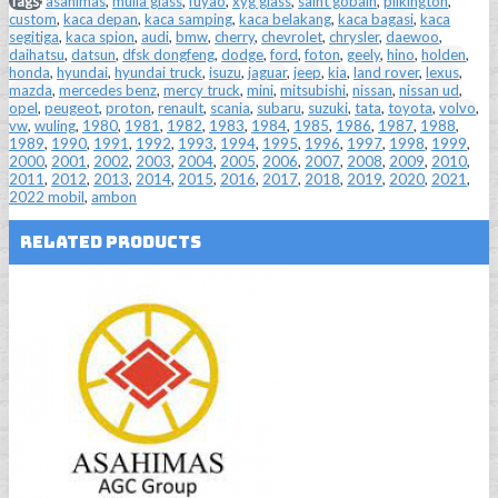
Tags:
asahimas
,
mulia glass
,
fuyao
,
xyg glass
,
saint gobain
,
pilkington
,
custom
,
kaca depan
,
kaca samping
,
kaca belakang
,
kaca bagasi
,
kaca
segitiga
,
kaca spion
,
audi
,
bmw
,
cherry
,
chevrolet
,
chrysler
,
daewoo
,
daihatsu
,
datsun
,
dfsk dongfeng
,
dodge
,
ford
,
foton
,
geely
,
hino
,
holden
,
honda
,
hyundai
,
hyundai truck
,
isuzu
,
jaguar
,
jeep
,
kia
,
land rover
,
lexus
,
mazda
,
mercedes benz
,
mercy truck
,
mini
,
mitsubishi
,
nissan
,
nissan ud
,
opel
,
peugeot
,
proton
,
renault
,
scania
,
subaru
,
suzuki
,
tata
,
toyota
,
volvo
,
vw
,
wuling
,
1980
,
1981
,
1982
,
1983
,
1984
,
1985
,
1986
,
1987
,
1988
,
1989
,
1990
,
1991
,
1992
,
1993
,
1994
,
1995
,
1996
,
1997
,
1998
,
1999
,
2000
,
2001
,
2002
,
2003
,
2004
,
2005
,
2006
,
2007
,
2008
,
2009
,
2010
,
2011
,
2012
,
2013
,
2014
,
2015
,
2016
,
2017
,
2018
,
2019
,
2020
,
2021
,
2022 mobil
,
ambon
Related Products