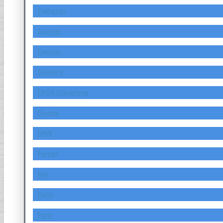
Daihatsu
Daimler
Datsun
Delivery
DFSK Dongfeng
Dodge
FAW
Ferrari
Fiat
Fiath
Ford