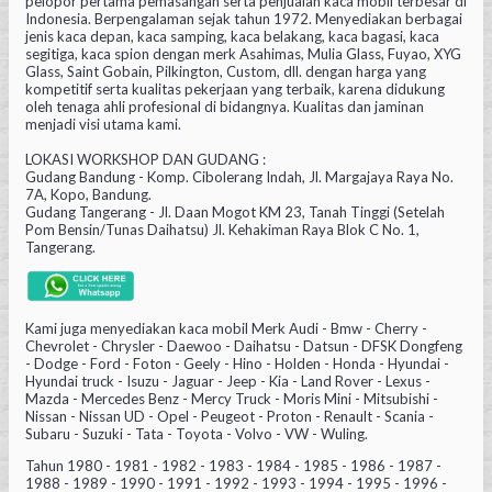
pelopor pertama pemasangan serta penjualan kaca mobil terbesar di
Indonesia. Berpengalaman sejak tahun 1972. Menyediakan berbagai
jenis kaca depan, kaca samping, kaca belakang, kaca bagasi, kaca
segitiga, kaca spion dengan merk Asahimas, Mulia Glass, Fuyao, XYG
Glass, Saint Gobain, Pilkington, Custom, dll. dengan harga yang
kompetitif serta kualitas pekerjaan yang terbaik, karena didukung
oleh tenaga ahli profesional di bidangnya. Kualitas dan jaminan
menjadi visi utama kami.
LOKASI WORKSHOP DAN GUDANG :
Gudang Bandung - Komp. Cibolerang Indah, Jl. Margajaya Raya No.
7A, Kopo, Bandung.
Gudang Tangerang - Jl. Daan Mogot KM 23, Tanah Tinggi (Setelah
Pom Bensin/Tunas Daihatsu) Jl. Kehakiman Raya Blok C No. 1,
Tangerang.
Kami juga menyediakan kaca mobil Merk Audi - Bmw - Cherry -
Chevrolet - Chrysler - Daewoo - Daihatsu - Datsun - DFSK Dongfeng
- Dodge - Ford - Foton - Geely - Hino - Holden - Honda - Hyundai -
Hyundai truck - Isuzu - Jaguar - Jeep - Kia - Land Rover - Lexus -
Mazda - Mercedes Benz - Mercy Truck - Moris Mini - Mitsubishi -
Nissan - Nissan UD - Opel - Peugeot - Proton - Renault - Scania -
Subaru - Suzuki - Tata - Toyota - Volvo - VW - Wuling.
Tahun 1980 - 1981 - 1982 - 1983 - 1984 - 1985 - 1986 - 1987 -
1988 - 1989 - 1990 - 1991 - 1992 - 1993 - 1994 - 1995 - 1996 -