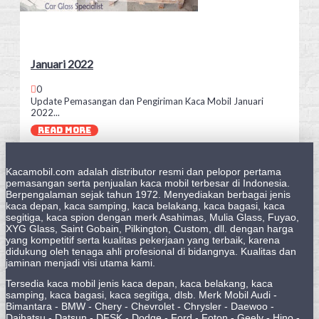
Januari 2022
0
Update Pemasangan dan Pengiriman Kaca Mobil Januari
2022...
READ MORE
Kacamobil.com adalah distributor resmi dan pelopor pertama
pemasangan serta penjualan kaca mobil terbesar di Indonesia.
Berpengalaman sejak tahun 1972. Menyediakan berbagai jenis
kaca depan, kaca samping, kaca belakang, kaca bagasi, kaca
segitiga, kaca spion dengan merk Asahimas, Mulia Glass, Fuyao,
XYG Glass, Saint Gobain, Pilkington, Custom, dll. dengan harga
yang kompetitif serta kualitas pekerjaan yang terbaik, karena
didukung oleh tenaga ahli profesional di bidangnya. Kualitas dan
jaminan menjadi visi utama kami.
Tersedia kaca mobil jenis kaca depan, kaca belakang, kaca
samping, kaca bagasi, kaca segitiga, dlsb. Merk Mobil Audi -
Bimantara - BMW - Chery - Chevrolet - Chrysler - Daewoo -
Daihatsu - Datsun - DFSK - Dodge - Ford - Foton - Geely - Hino -