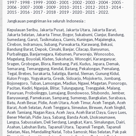
1997 - 1998 - 1999 - 2000 - 2001 - 2002 - 2003 - 2004 - 2005 -
2006 - 2007 - 2008 - 2009 - 2010 - 2011 - 2012 - 2013 - 2014 -
2015 - 2016 - 2017 - 2018 - 2019 - 2020 - 2021 - 2022.
Jangkauan pengiriman ke seluruh Indonesia :
Kepulauan Seribu, Jakarta Pusat, Jakarta Utara, Jakarta Barat,
Jakarta Selatan, Jakarta Timur, Bogor, Sukabumi, Cianjur, Bandung,
Sumedang, Garut, Tasikmalaya, Ciamis, Kuningan, Majalengka,
Cirebon, Indramayu, Subang, Purwakarta, Karawang, Bekasi,
Bandung Barat, Depok, Cimahi, Banjar, Cilacap, Banyumas,
Purbalingga, Banjarnegara, Kebumen, Purworejo, Wonosobo,
Magelang, Boyolali, Klaten, Sukoharjo, Wonogiri, Karanganyar,
Sragen, Grobogan, Blora, Rembang, Pati, Kudus, Jepara, Demak,
Semarang, Temanggung, Kendal, Batang, Pekalongan, Pemalang,
Tegal, Brebes, Surakarta, Salatiga, Bantul, Sleman, Gunung Kidul,
Kulon Progo, Yogyakarta, Gresik, Sidoarjo, Mojokerto, Jombang,
Bojonegoro, Tuban, Lamongan, Madiun, Ngawi, Magetan, Ponorogo,
Pacitan, Kediri, Nganjuk, Blitar, Tulungagung, Trenggalek, Malang,
Pasuruan, Probolinggo, Lumajang, Bondowoso, Situbondo, Jember,
Banyuwangi, Pamekasan, Sampang, Sumenep, Bangkalan, Surabaya,
Batu, Aceh Besar, Pidie, Aceh Utara, Aceh Timur, Aceh Tengah, Aceh
Barat, Aceh Selatan, Aceh Tenggara, Simeulue, Bireuen, Aceh Singkil,
Aceh Tamiang, Nagan Raya, Aceh Jaya, Aceh Barat Daya, Gayo Lues,
Bener Meriah, Pidie Jaya, Sabang, Banda Aceh, Lhokseumawe,
Langsa, Sabussalam, Deli Serdang, Langkat, Karo, Simalungun, Dairi,
Asahan, Labuhan Batu, Tapanuli Utara, Tapanuli Tengah, Tapanuli
Selatan, Nias, Mandailing Natal, Toba Samosir, Nias Selatan, Pak pak