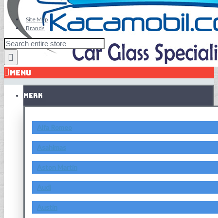
Site Map
Brands
MENU
MERK
Alfa Romeo
Asahimas
Aston Martin
Audi
Austin