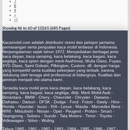
7
8
9
>
>|
Showing 46 to 60 of 10265 (685 Pages)
Kacamobil.com adalah distributor resmi dan pelopor pertama
pemasangan serta penjualan kaca mobil terbesar di Indonesia.
Berpengalaman sejak tahun 1972. Menyediakan berbagai jenis
kaca depan, kaca samping, kaca belakang, kaca bagasi, kaca
segitiga, kaca spion dengan merk Asahimas, Mulia Glass, Fuyao,
XYG Glass, Saint Gobain, Pilkington, Custom, dll. dengan harga
yang kompetitif serta kualitas pekerjaan yang terbaik, karena
didukung oleh tenaga ahli profesional di bidangnya. Kualitas dan
jaminan menjadi visi utama kami.
Tersedia kaca mobil jenis kaca depan, kaca belakang, kaca
samping, kaca bagasi, kaca segitiga, dlsb. Merk Mobil Audi -
Bimantara - BMW - Chery - Chevrolet - Chrysler - Daewoo -
Daihatsu - Datsun - DFSK - Dodge - Ford - Foton - Geely - Hino -
Honda - Hyundai - Isuzu - KIA - Lexus - Mazda - Mercedes Benz -
MINI - Mitsubishi - Nissan - Opel - Peugeot - Proton - Smart -
Ssangyong - Subaru - Suzuki - Tata Motors - Timor - Toyota -
Volkswagen - Volvo - Wuling.
Tahun 1980 - 1981 - 1982 - 1983 - 1984 - 1985 - 1986 - 1987 -