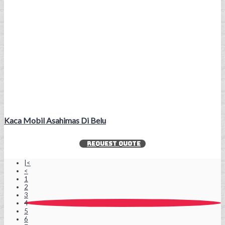
Kaca Mobil Asahimas Di Belu
REQUEST QUOTE
|<
<
1
2
3
4
5
6