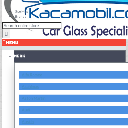
Site Map
Brands
MENU
MERK
Alfa Romeo
Asahimas
Aston Martin
Audi
Austin