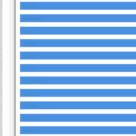
Bentley
Bimantara
BMW
Cadillac
Chana
Chery
Chevrolet
Chrysler
Citroen
Custom
Daewoo