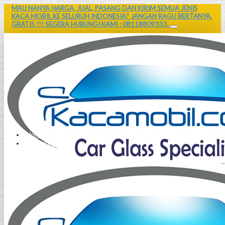
MAU NANYA HARGA, JUAL, PASANG DAN KIRIM SEMUA JENIS
KACA MOBIL KE SELURUH INDONESIA? JANGAN RAGU BERTANYA.
GRATIS !!! SEGERA HUBUNGI KAMI : 08118809333.
Home
Contact Us