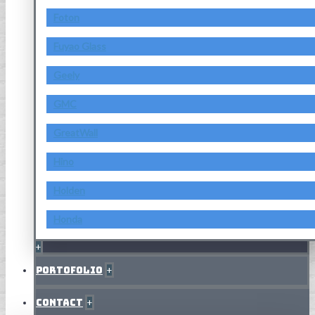
Foton
Fuyao Glass
Geely
GMC
GreatWall
Hino
Holden
Honda
+
Portofolio
+
Contact
+