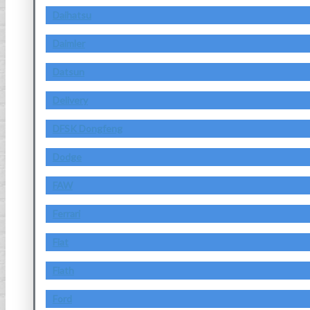
Daihatsu
Daimler
Datsun
Delivery
DFSK Dongfeng
Dodge
FAW
Ferrari
Fiat
Fiath
Ford