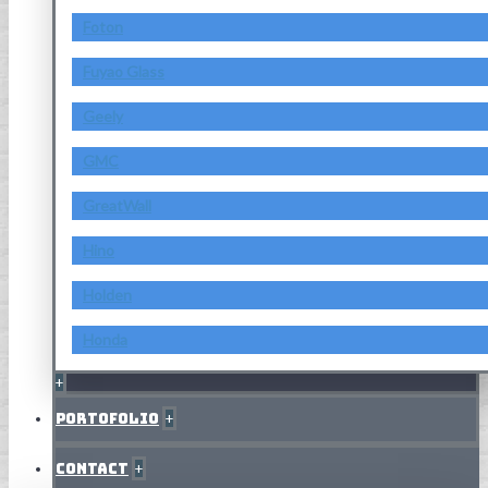
Foton
Fuyao Glass
Geely
GMC
GreatWall
Hino
Holden
Honda
+
Portofolio
+
Contact
+