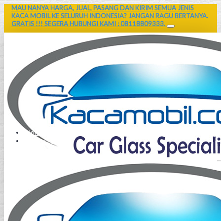
MAU NANYA HARGA, JUAL, PASANG DAN KIRIM SEMUA JENIS
KACA MOBIL KE SELURUH INDONESIA? JANGAN RAGU BERTANYA.
GRATIS !!! SEGERA HUBUNGI KAMI : 08118809333.
Home
Contact Us