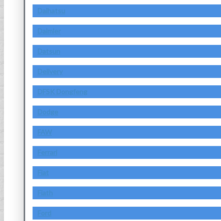
Daihatsu
Daimler
Datsun
Delivery
DFSK Dongfeng
Dodge
FAW
Ferrari
Fiat
Fiath
Ford