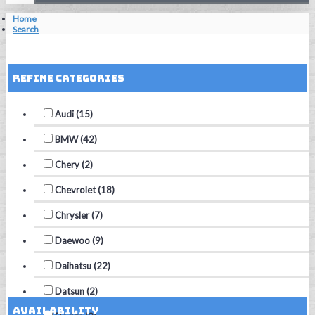
Home
Search
Reset Filters
Refine Categories
Audi (15)
BMW (42)
Chery (2)
Chevrolet (18)
Chrysler (7)
Daewoo (9)
Daihatsu (22)
Datsun (2)
Availability