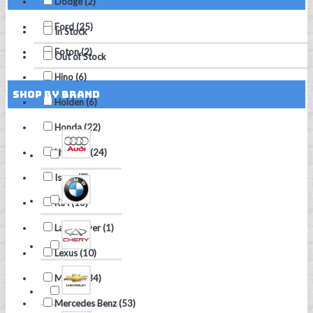
Dodge (2)
Ford (25)
In Stock
Foton (2)
Out of Stock
Hino (6)
Shop by Brand
Holden (6)
Honda (22)
Hyundai (24)
Isuzu (7)
KIA (18)
Land Rover (1)
Lexus (10)
Mazda (34)
Mercedes Benz (53)