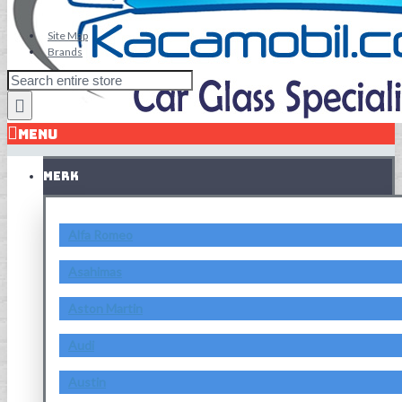
Site Map
Brands
MENU
MERK
Alfa Romeo
Asahimas
Aston Martin
Audi
Austin