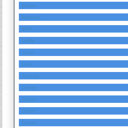
Bentley
Bimantara
BMW
Cadillac
Chana
Chery
Chevrolet
Chrysler
Citroen
Custom
Daewoo