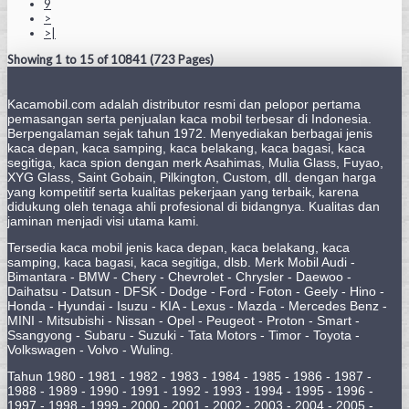
9
>
>|
Showing 1 to 15 of 10841 (723 Pages)
Kacamobil.com adalah distributor resmi dan pelopor pertama
pemasangan serta penjualan kaca mobil terbesar di Indonesia.
Berpengalaman sejak tahun 1972. Menyediakan berbagai jenis
kaca depan, kaca samping, kaca belakang, kaca bagasi, kaca
segitiga, kaca spion dengan merk Asahimas, Mulia Glass, Fuyao,
XYG Glass, Saint Gobain, Pilkington, Custom, dll. dengan harga
yang kompetitif serta kualitas pekerjaan yang terbaik, karena
didukung oleh tenaga ahli profesional di bidangnya. Kualitas dan
jaminan menjadi visi utama kami.
Tersedia kaca mobil jenis kaca depan, kaca belakang, kaca
samping, kaca bagasi, kaca segitiga, dlsb. Merk Mobil Audi -
Bimantara - BMW - Chery - Chevrolet - Chrysler - Daewoo -
Daihatsu - Datsun - DFSK - Dodge - Ford - Foton - Geely - Hino -
Honda - Hyundai - Isuzu - KIA - Lexus - Mazda - Mercedes Benz -
MINI - Mitsubishi - Nissan - Opel - Peugeot - Proton - Smart -
Ssangyong - Subaru - Suzuki - Tata Motors - Timor - Toyota -
Volkswagen - Volvo - Wuling.
Tahun 1980 - 1981 - 1982 - 1983 - 1984 - 1985 - 1986 - 1987 -
1988 - 1989 - 1990 - 1991 - 1992 - 1993 - 1994 - 1995 - 1996 -
1997 - 1998 - 1999 - 2000 - 2001 - 2002 - 2003 - 2004 - 2005 -