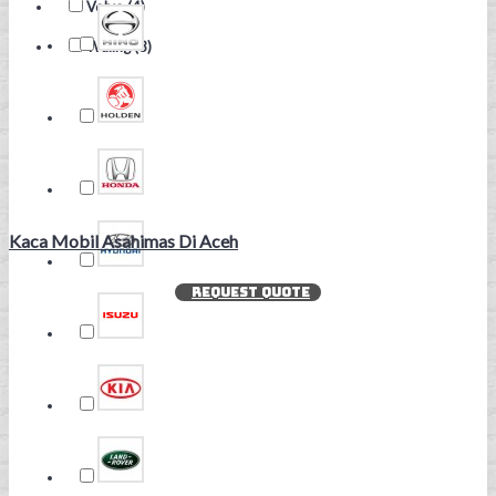
Volvo (4)
Wuling (3)
Kaca Mobil Asahimas Di Aceh
REQUEST QUOTE