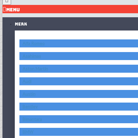
MENU
MERK
Alfa Romeo
Asahimas
Aston Martin
Audi
Austin
Bentley
Bimantara
BMW