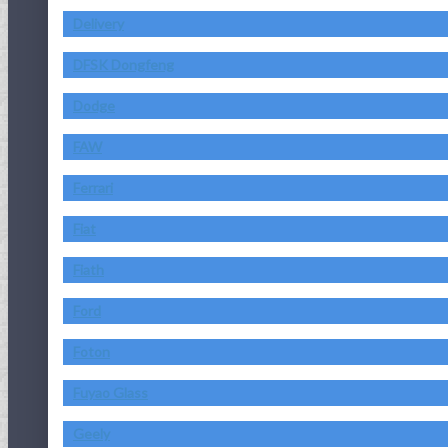
Delivery
DFSK Dongfeng
Dodge
FAW
Ferrari
Fiat
Fiath
Ford
Foton
Fuyao Glass
Geely