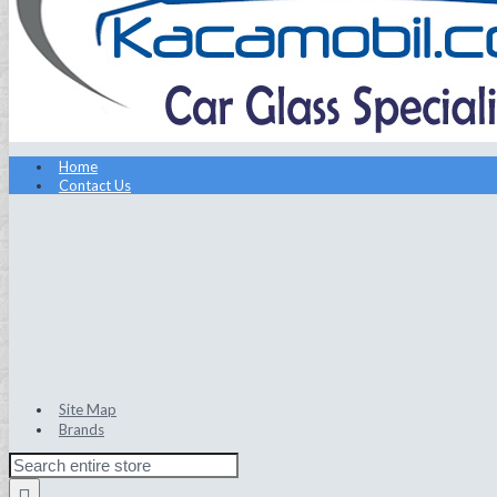
Home
Contact Us
Site Map
Brands