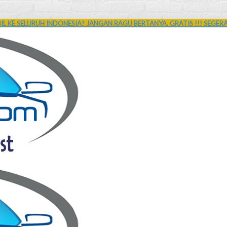
L KE SELURUH INDONESIA? JANGAN RAGU BERTANYA. GRATIS !!! SEGER