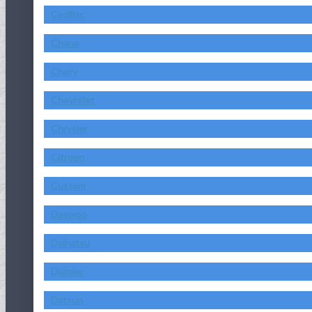
Cadillac
Chana
Chery
Chevrolet
Chrysler
Citroen
Custom
Daewoo
Daihatsu
Daimler
Datsun