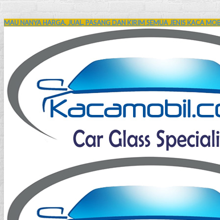
MAU NANYA HARGA, JUAL, PASANG DAN KIRIM SEMUA JENIS KACA MOBI