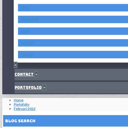
GMC
GreatWall
Hino
Holden
Honda
+
Contact
+
Portofolio
+
Home
Portofolio
Februari 2022
Blog Search