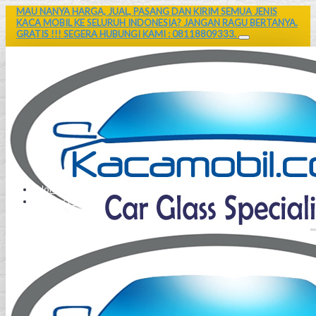
MAU NANYA HARGA, JUAL, PASANG DAN KIRIM SEMUA JENIS
KACA MOBIL KE SELURUH INDONESIA? JANGAN RAGU BERTANYA.
GRATIS !!! SEGERA HUBUNGI KAMI : 08118809333.
Home
Contact Us