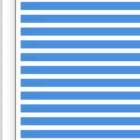
Bentley
Bimantara
BMW
Cadillac
Chana
Chery
Chevrolet
Chrysler
Citroen
Custom
Daewoo