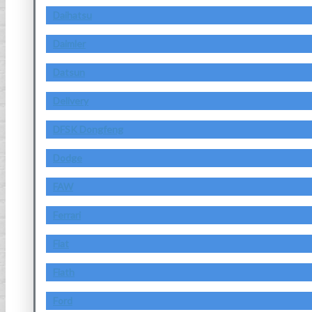
Daihatsu
Daimler
Datsun
Delivery
DFSK Dongfeng
Dodge
FAW
Ferrari
Fiat
Fiath
Ford