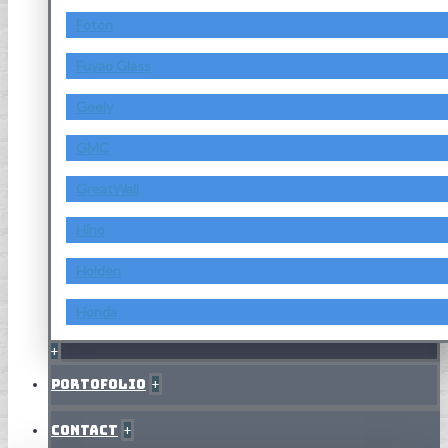
Foton
Fuyao Glass
Geely
GMC
GreatWall
Hino
Holden
Honda
+
Portofolio
+
Contact
+