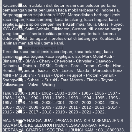
Kacamobil.com adalah distributor resmi dan pelopor pertama
kaca depan bmw m4 (1)
pemasangan serta penjualan kaca mobil terbesar di Indonesia.
Berpengalaman sejak tahun 1972. Menyediakan berbagai jenis
kaca depan bmw m40 (1)
kaca depan, kaca samping, kaca belakang, kaca bagasi, kaca
segitiga, kaca spion dengan merk Asahimas, Mulia Glass, Fuyao,
kaca depan bmw m5 (1)
XYG Glass, Saint Gobain, Pilkington, Custom, dll. dengan harga
yang kompetitif serta kualitas pekerjaan yang terbaik, karena
kaca depan bmw m6 (1)
didukung oleh tenaga ahli profesional di bidangnya. Kualitas dan
jaminan menjadi visi utama kami.
kaca depan bmw x1 (1)
Tersedia kaca mobil jenis kaca depan, kaca belakang, kaca
samping, kaca bagasi, kaca segitiga, dlsb. Merk Mobil Audi -
kaca depan bmw x3 (1)
Bimantara - BMW - Chery - Chevrolet - Chrysler - Daewoo -
Daihatsu - Datsun - DFSK - Dodge - Ford - Foton - Geely - Hino -
kaca depan bmw x5 (1)
Honda - Hyundai - Isuzu - KIA - Lexus - Mazda - Mercedes Benz -
MINI - Mitsubishi - Nissan - Opel - Peugeot - Proton - Smart -
Ssangyong - Subaru - Suzuki - Tata Motors - Timor - Toyota -
kaca depan bmw x6 (1)
Volkswagen - Volvo - Wuling.
kaca depan bmw z3 (1)
Tahun 1980 - 1981 - 1982 - 1983 - 1984 - 1985 - 1986 - 1987 -
1988 - 1989 - 1990 - 1991 - 1992 - 1993 - 1994 - 1995 - 1996 -
kaca depan bmw z4 (1)
1997 - 1998 - 1999 - 2000 - 2001 - 2002 - 2003 - 2004 - 2005 -
2006 - 2007 - 2008 - 2009 - 2010 - 2011 - 2012 - 2013 - 2014 -
kaca mobil (42)
2015 - 2016 - 2017 - 2018 - 2019 - 2020 - 2021 - 2022.
MAU NANYA HARGA, JUAL, PASANG DAN KIRIM SEMUA JENIS
kaca mobil bmw (42)
KACA MOBIL KE SELURUH INDONESIA? JANGAN RAGU
BERTANYA. GRATIS !!! SEGERA HUBUNGI KAMI : 08118809333.