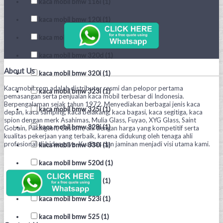
kaca mobil bmw 116i (1)
kaca mobil bmw 120i (1)
kaca mobil bmw 318i (1)
kaca mobil bmw 320d (1)
About Us
kaca mobil bmw 320i (1)
Kacamobil.com adalah distributor resmi dan pelopor pertama
kaca mobil bmw 323i (1)
pemasangan serta penjualan kaca mobil terbesar di Indonesia.
Berpengalaman sejak tahun 1972. Menyediakan berbagai jenis kaca
kaca mobil bmw 325i (1)
depan, kaca samping, kaca belakang, kaca bagasi, kaca segitiga, kaca
spion dengan merk Asahimas, Mulia Glass, Fuyao, XYG Glass, Saint
kaca mobil bmw 328i (1)
Gobain, Pilkington, Custom, dll. dengan harga yang kompetitif serta
kualitas pekerjaan yang terbaik, karena didukung oleh tenaga ahli
profesional di bidangnya. Kualitas dan jaminan menjadi visi utama kami.
kaca mobil bmw 330i (1)
kaca mobil bmw 520d (1)
kaca mobil bmw 520i (1)
kaca mobil bmw 523i (1)
kaca mobil bmw 525 (1)