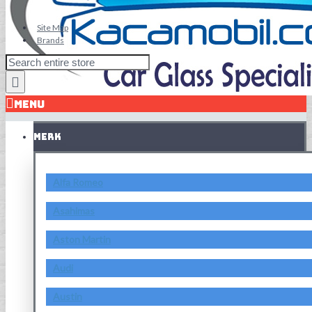
Site Map
Brands
MENU
MERK
Alfa Romeo
Asahimas
Aston Martin
Audi
Austin