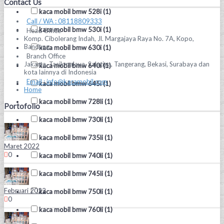
Contact Us
kaca mobil bmw 528i (1)
Call / WA : 08118809333
kaca mobil bmw 530i (1)
Head Office
Komp. Cibolerang Indah, Jl. Margajaya Raya No. 7A, Kopo,
Bandung.
kaca mobil bmw 630i (1)
Branch Office
Jakarta, Tasikmalaya, Salatiga, Tangerang, Bekasi, Surabaya dan
kaca mobil bmw 640i (1)
kota lainnya di Indonesia
Email : info@kacamobil.com
kaca mobil bmw 645i (1)
Home
kaca mobil bmw 728li (1)
Portofolio
kaca mobil bmw 730li (1)
kaca mobil bmw 735li (1)
Maret 2022
0
kaca mobil bmw 740li (1)
kaca mobil bmw 745li (1)
Februari 2022
kaca mobil bmw 750li (1)
0
kaca mobil bmw 760li (1)