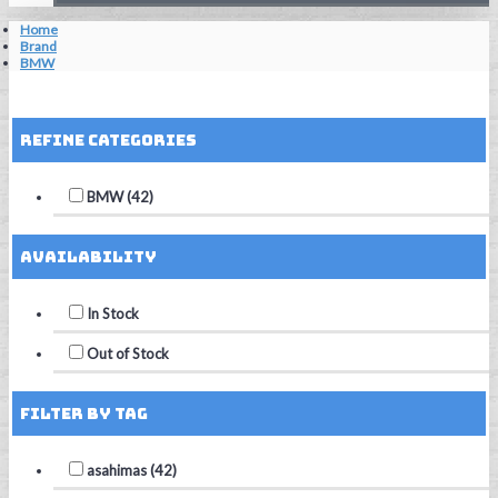
Home
Brand
BMW
Reset Filters
Refine Categories
BMW (42)
Availability
In Stock
Out of Stock
Filter by Tag
asahimas (42)