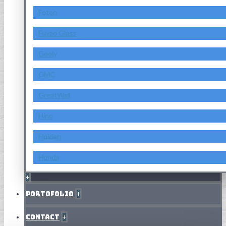
Foton
Fuyao Glass
Geely
GMC
GreatWall
Hino
Holden
Honda
+
Portofolio
+
Contact
+