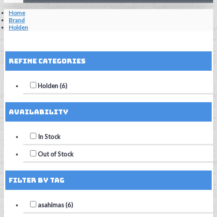
Home
Brand
Holden
Reset Filters
Refine Categories
Holden (6)
Availability
In Stock
Out of Stock
Filter by Tag
asahimas (6)