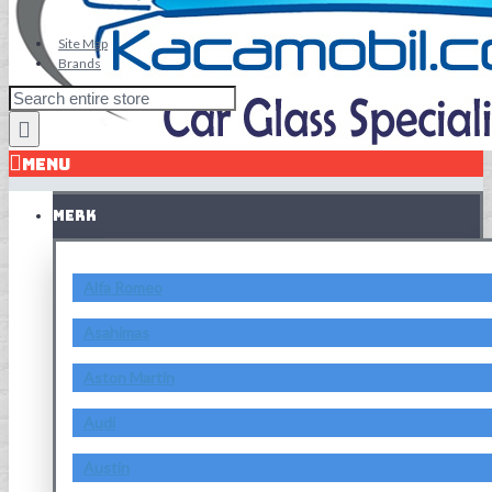
Site Map
Brands
MENU
MERK
Alfa Romeo
Asahimas
Aston Martin
Audi
Austin