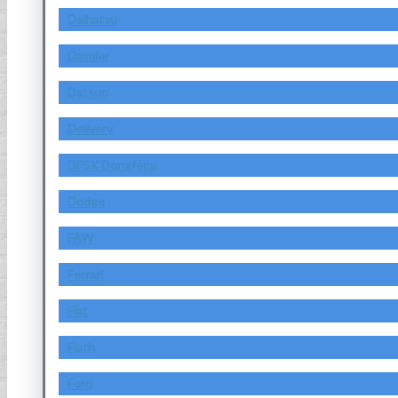
Daihatsu
Daimler
Datsun
Delivery
DFSK Dongfeng
Dodge
FAW
Ferrari
Fiat
Fiath
Ford