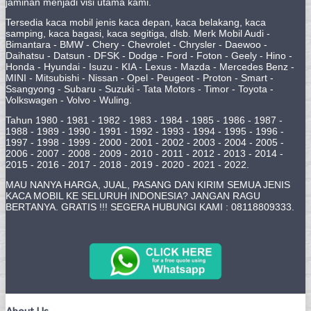
jaminan menjadi visi utama kami.
Tersedia kaca mobil jenis kaca depan, kaca belakang, kaca
samping, kaca bagasi, kaca segitiga, dlsb. Merk Mobil Audi -
Bimantara - BMW - Chery - Chevrolet - Chrysler - Daewoo -
Daihatsu - Datsun - DFSK - Dodge - Ford - Foton - Geely - Hino -
Honda - Hyundai - Isuzu - KIA - Lexus - Mazda - Mercedes Benz -
MINI - Mitsubishi - Nissan - Opel - Peugeot - Proton - Smart -
Ssangyong - Subaru - Suzuki - Tata Motors - Timor - Toyota -
Volkswagen - Volvo - Wuling.
Tahun 1980 - 1981 - 1982 - 1983 - 1984 - 1985 - 1986 - 1987 -
1988 - 1989 - 1990 - 1991 - 1992 - 1993 - 1994 - 1995 - 1996 -
1997 - 1998 - 1999 - 2000 - 2001 - 2002 - 2003 - 2004 - 2005 -
2006 - 2007 - 2008 - 2009 - 2010 - 2011 - 2012 - 2013 - 2014 -
2015 - 2016 - 2017 - 2018 - 2019 - 2020 - 2021 - 2022.
MAU NANYA HARGA, JUAL, PASANG DAN KIRIM SEMUA JENIS
KACA MOBIL KE SELURUH INDONESIA? JANGAN RAGU
BERTANYA. GRATIS !!! SEGERA HUBUNGI KAMI : 08118809333.
About Us