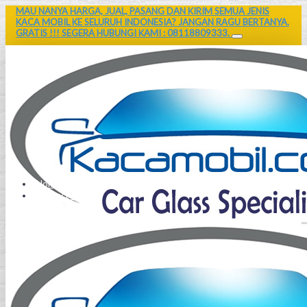
MAU NANYA HARGA, JUAL, PASANG DAN KIRIM SEMUA JENIS
KACA MOBIL KE SELURUH INDONESIA? JANGAN RAGU BERTANYA.
GRATIS !!! SEGERA HUBUNGI KAMI : 08118809333.
Home
Contact Us