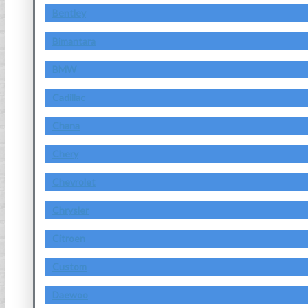
Bentley
Bimantara
BMW
Cadillac
Chana
Chery
Chevrolet
Chrysler
Citroen
Custom
Daewoo