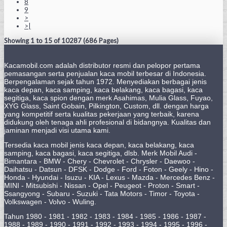
8
9
>
>|
Showing 1 to 15 of 10287 (686 Pages)
Kacamobil.com adalah distributor resmi dan pelopor pertama
pemasangan serta penjualan kaca mobil terbesar di Indonesia.
Berpengalaman sejak tahun 1972. Menyediakan berbagai jenis
kaca depan, kaca samping, kaca belakang, kaca bagasi, kaca
segitiga, kaca spion dengan merk Asahimas, Mulia Glass, Fuyao,
XYG Glass, Saint Gobain, Pilkington, Custom, dll. dengan harga
yang kompetitif serta kualitas pekerjaan yang terbaik, karena
didukung oleh tenaga ahli profesional di bidangnya. Kualitas dan
jaminan menjadi visi utama kami.
Tersedia kaca mobil jenis kaca depan, kaca belakang, kaca
samping, kaca bagasi, kaca segitiga, dlsb. Merk Mobil Audi -
Bimantara - BMW - Chery - Chevrolet - Chrysler - Daewoo -
Daihatsu - Datsun - DFSK - Dodge - Ford - Foton - Geely - Hino -
Honda - Hyundai - Isuzu - KIA - Lexus - Mazda - Mercedes Benz -
MINI - Mitsubishi - Nissan - Opel - Peugeot - Proton - Smart -
Ssangyong - Subaru - Suzuki - Tata Motors - Timor - Toyota -
Volkswagen - Volvo - Wuling.
Tahun 1980 - 1981 - 1982 - 1983 - 1984 - 1985 - 1986 - 1987 -
1988 - 1989 - 1990 - 1991 - 1992 - 1993 - 1994 - 1995 - 1996 -