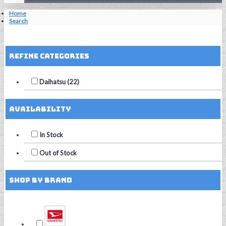
Home
Search
Reset Filters
Refine Categories
Daihatsu (22)
Availability
In Stock
Out of Stock
Shop by Brand