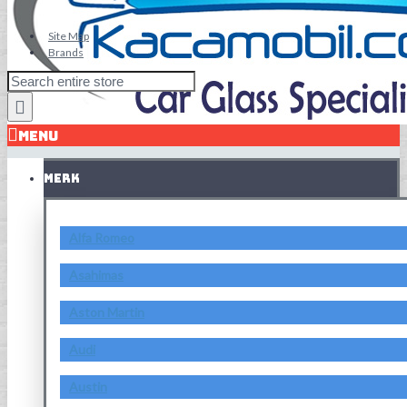
Site Map
Brands
MENU
MERK
Alfa Romeo
Asahimas
Aston Martin
Audi
Austin