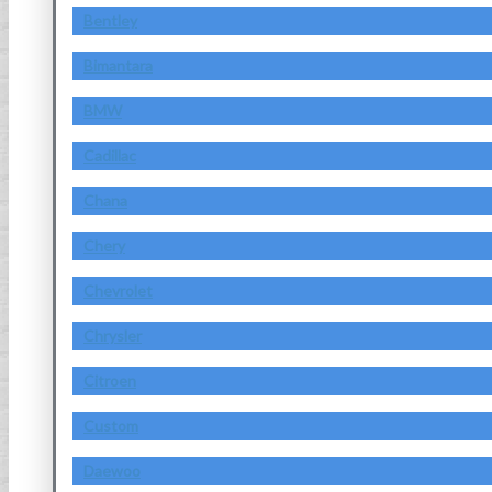
Bentley
Bimantara
BMW
Cadillac
Chana
Chery
Chevrolet
Chrysler
Citroen
Custom
Daewoo