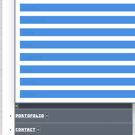
Foton
Fuyao Glass
Geely
GMC
GreatWall
Hino
Holden
Honda
+
Portofolio
+
Contact
+