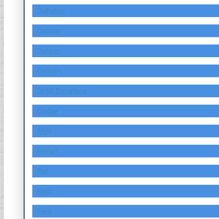
Daihatsu
Daimler
Datsun
Delivery
DFSK Dongfeng
Dodge
FAW
Ferrari
Fiat
Fiath
Ford