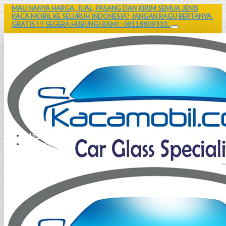
MAU NANYA HARGA, JUAL, PASANG DAN KIRIM SEMUA JENIS
KACA MOBIL KE SELURUH INDONESIA? JANGAN RAGU BERTANYA.
GRATIS !!! SEGERA HUBUNGI KAMI : 08118809333.
Home
Contact Us