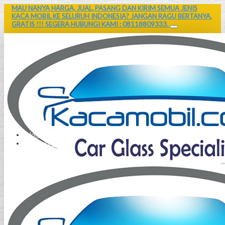
MAU NANYA HARGA, JUAL, PASANG DAN KIRIM SEMUA JENIS
KACA MOBIL KE SELURUH INDONESIA? JANGAN RAGU BERTANYA.
GRATIS !!! SEGERA HUBUNGI KAMI : 08118809333.
Home
Contact Us