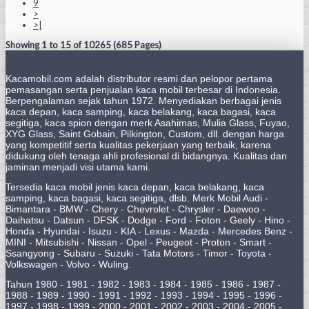
9
>
>|
Showing 1 to 15 of 10265 (685 Pages)
Kacamobil.com adalah distributor resmi dan pelopor pertama
pemasangan serta penjualan kaca mobil terbesar di Indonesia.
Berpengalaman sejak tahun 1972. Menyediakan berbagai jenis
kaca depan, kaca samping, kaca belakang, kaca bagasi, kaca
segitiga, kaca spion dengan merk Asahimas, Mulia Glass, Fuyao,
XYG Glass, Saint Gobain, Pilkington, Custom, dll. dengan harga
yang kompetitif serta kualitas pekerjaan yang terbaik, karena
didukung oleh tenaga ahli profesional di bidangnya. Kualitas dan
jaminan menjadi visi utama kami.
Tersedia kaca mobil jenis kaca depan, kaca belakang, kaca
samping, kaca bagasi, kaca segitiga, dlsb. Merk Mobil Audi -
Bimantara - BMW - Chery - Chevrolet - Chrysler - Daewoo -
Daihatsu - Datsun - DFSK - Dodge - Ford - Foton - Geely - Hino -
Honda - Hyundai - Isuzu - KIA - Lexus - Mazda - Mercedes Benz -
MINI - Mitsubishi - Nissan - Opel - Peugeot - Proton - Smart -
Ssangyong - Subaru - Suzuki - Tata Motors - Timor - Toyota -
Volkswagen - Volvo - Wuling.
Tahun 1980 - 1981 - 1982 - 1983 - 1984 - 1985 - 1986 - 1987 -
1988 - 1989 - 1990 - 1991 - 1992 - 1993 - 1994 - 1995 - 1996 -
1997 - 1998 - 1999 - 2000 - 2001 - 2002 - 2003 - 2004 - 2005 -