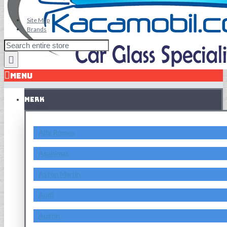
Site Map
Brands
MENU
MERK
Alfa Romeo
Asahimas
Aston Martin
Audi
Austin