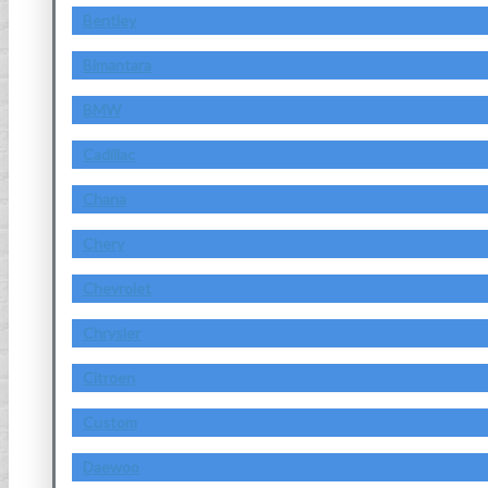
Bentley
Bimantara
BMW
Cadillac
Chana
Chery
Chevrolet
Chrysler
Citroen
Custom
Daewoo