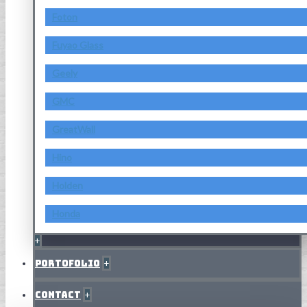
Foton
Fuyao Glass
Geely
GMC
GreatWall
Hino
Holden
Honda
+
Portofolio
+
Contact
+