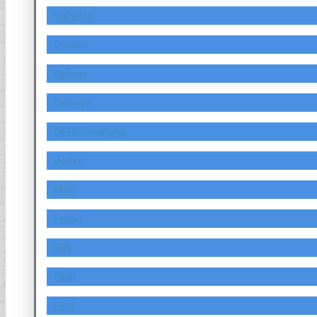
Daihatsu
Daimler
Datsun
Delivery
DFSK Dongfeng
Dodge
FAW
Ferrari
Fiat
Fiath
Ford