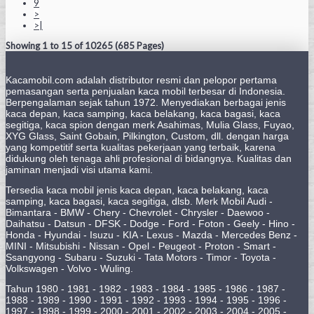
9
>
>|
Showing 1 to 15 of 10265 (685 Pages)
Kacamobil.com adalah distributor resmi dan pelopor pertama
pemasangan serta penjualan kaca mobil terbesar di Indonesia.
Berpengalaman sejak tahun 1972. Menyediakan berbagai jenis
kaca depan, kaca samping, kaca belakang, kaca bagasi, kaca
segitiga, kaca spion dengan merk Asahimas, Mulia Glass, Fuyao,
XYG Glass, Saint Gobain, Pilkington, Custom, dll. dengan harga
yang kompetitif serta kualitas pekerjaan yang terbaik, karena
didukung oleh tenaga ahli profesional di bidangnya. Kualitas dan
jaminan menjadi visi utama kami.
Tersedia kaca mobil jenis kaca depan, kaca belakang, kaca
samping, kaca bagasi, kaca segitiga, dlsb. Merk Mobil Audi -
Bimantara - BMW - Chery - Chevrolet - Chrysler - Daewoo -
Daihatsu - Datsun - DFSK - Dodge - Ford - Foton - Geely - Hino -
Honda - Hyundai - Isuzu - KIA - Lexus - Mazda - Mercedes Benz -
MINI - Mitsubishi - Nissan - Opel - Peugeot - Proton - Smart -
Ssangyong - Subaru - Suzuki - Tata Motors - Timor - Toyota -
Volkswagen - Volvo - Wuling.
Tahun 1980 - 1981 - 1982 - 1983 - 1984 - 1985 - 1986 - 1987 -
1988 - 1989 - 1990 - 1991 - 1992 - 1993 - 1994 - 1995 - 1996 -
1997 - 1998 - 1999 - 2000 - 2001 - 2002 - 2003 - 2004 - 2005 -