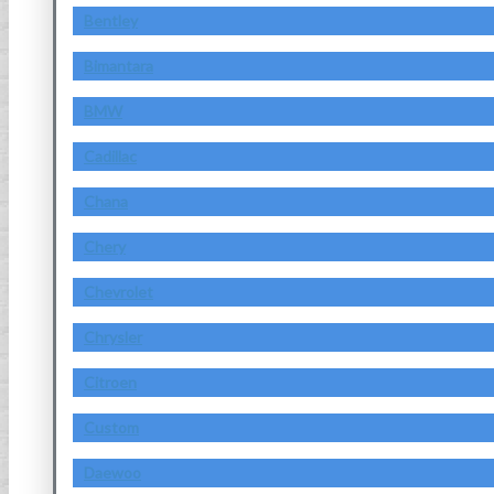
Bentley
Bimantara
BMW
Cadillac
Chana
Chery
Chevrolet
Chrysler
Citroen
Custom
Daewoo