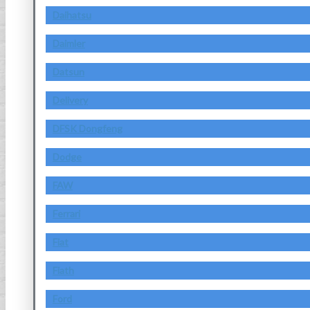
Daihatsu
Daimler
Datsun
Delivery
DFSK Dongfeng
Dodge
FAW
Ferrari
Fiat
Fiath
Ford