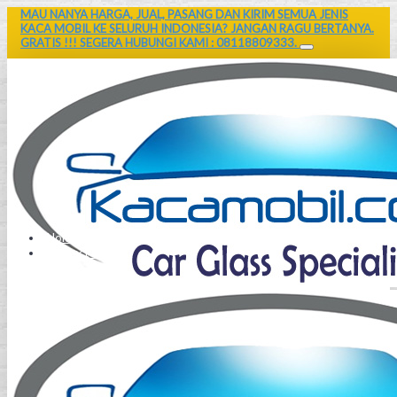
MAU NANYA HARGA, JUAL, PASANG DAN KIRIM SEMUA JENIS
KACA MOBIL KE SELURUH INDONESIA? JANGAN RAGU BERTANYA.
GRATIS !!! SEGERA HUBUNGI KAMI : 08118809333.
Home
Contact Us