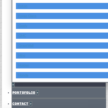
Foton
Fuyao Glass
Geely
GMC
GreatWall
Hino
Holden
Honda
+
Portofolio
+
Contact
+