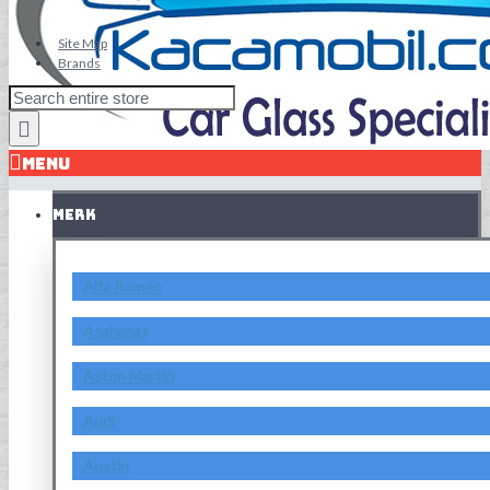
Site Map
Brands
MENU
MERK
Alfa Romeo
Asahimas
Aston Martin
Audi
Austin