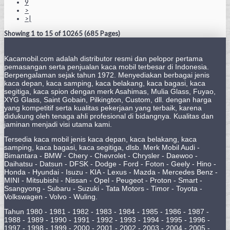
9
>
>|
Showing 1 to 15 of 10265 (685 Pages)
Kacamobil.com adalah distributor resmi dan pelopor pertama
pemasangan serta penjualan kaca mobil terbesar di Indonesia.
Berpengalaman sejak tahun 1972. Menyediakan berbagai jenis
kaca depan, kaca samping, kaca belakang, kaca bagasi, kaca
segitiga, kaca spion dengan merk Asahimas, Mulia Glass, Fuyao,
XYG Glass, Saint Gobain, Pilkington, Custom, dll. dengan harga
yang kompetitif serta kualitas pekerjaan yang terbaik, karena
didukung oleh tenaga ahli profesional di bidangnya. Kualitas dan
jaminan menjadi visi utama kami.
Tersedia kaca mobil jenis kaca depan, kaca belakang, kaca
samping, kaca bagasi, kaca segitiga, dlsb. Merk Mobil Audi -
Bimantara - BMW - Chery - Chevrolet - Chrysler - Daewoo -
Daihatsu - Datsun - DFSK - Dodge - Ford - Foton - Geely - Hino -
Honda - Hyundai - Isuzu - KIA - Lexus - Mazda - Mercedes Benz -
MINI - Mitsubishi - Nissan - Opel - Peugeot - Proton - Smart -
Ssangyong - Subaru - Suzuki - Tata Motors - Timor - Toyota -
Volkswagen - Volvo - Wuling.
Tahun 1980 - 1981 - 1982 - 1983 - 1984 - 1985 - 1986 - 1987 -
1988 - 1989 - 1990 - 1991 - 1992 - 1993 - 1994 - 1995 - 1996 -
1997 - 1998 - 1999 - 2000 - 2001 - 2002 - 2003 - 2004 - 2005 -