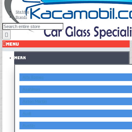
Site Map
Brands
MENU
MERK
Alfa Romeo
Asahimas
Aston Martin
Audi
Austin