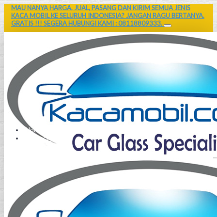
MAU NANYA HARGA, JUAL, PASANG DAN KIRIM SEMUA JENIS
KACA MOBIL KE SELURUH INDONESIA? JANGAN RAGU BERTANYA.
GRATIS !!! SEGERA HUBUNGI KAMI : 08118809333.
Home
Contact Us