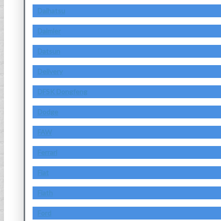
Daihatsu
Daimler
Datsun
Delivery
DFSK Dongfeng
Dodge
FAW
Ferrari
Fiat
Fiath
Ford