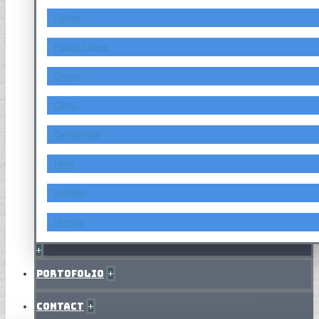
Foton
Fuyao Glass
Geely
GMC
GreatWall
Hino
Holden
Honda
+
Portofolio
+
Contact
+