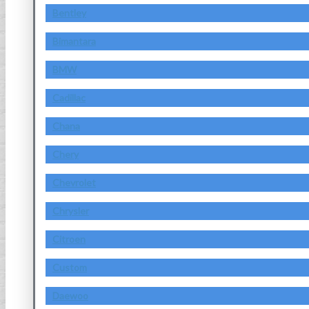
Bentley
Bimantara
BMW
Cadillac
Chana
Chery
Chevrolet
Chrysler
Citroen
Custom
Daewoo