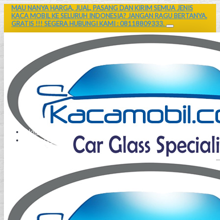
MAU NANYA HARGA, JUAL, PASANG DAN KIRIM SEMUA JENIS
KACA MOBIL KE SELURUH INDONESIA? JANGAN RAGU BERTANYA.
GRATIS !!! SEGERA HUBUNGI KAMI : 08118809333.
Home
Contact Us