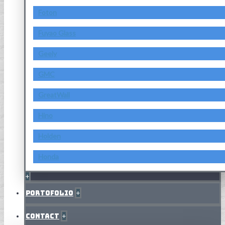
Foton
Fuyao Glass
Geely
GMC
GreatWall
Hino
Holden
Honda
+
Portofolio
+
Contact
+