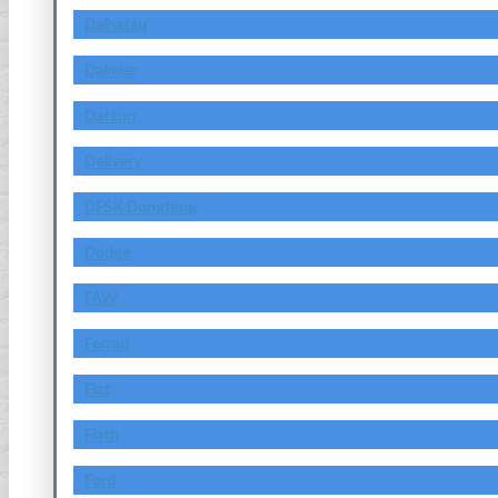
Daihatsu
Daimler
Datsun
Delivery
DFSK Dongfeng
Dodge
FAW
Ferrari
Fiat
Fiath
Ford