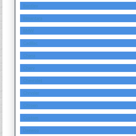
Bentley
Bimantara
BMW
Cadillac
Chana
Chery
Chevrolet
Chrysler
Citroen
Custom
Daewoo