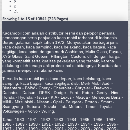
9
>
>|
Showing 1 to 15 of 10841 (723 Pages)
Kacamobil.com adalah distributor resmi dan pelopor pertama
pemasangan serta penjualan kaca mobil terbesar di Indonesia.
Berpengalaman sejak tahun 1972. Menyediakan berbagai jenis
kaca depan, kaca samping, kaca belakang, kaca bagasi, kaca
segitiga, kaca spion dengan merk Asahimas, Mulia Glass, Fuyao,
XYG Glass, Saint Gobain, Pilkington, Custom, dll. dengan harga
yang kompetitif serta kualitas pekerjaan yang terbaik, karena
didukung oleh tenaga ahli profesional di bidangnya. Kualitas dan
jaminan menjadi visi utama kami.
Tersedia kaca mobil jenis kaca depan, kaca belakang, kaca
samping, kaca bagasi, kaca segitiga, dlsb. Merk Mobil Audi -
Bimantara - BMW - Chery - Chevrolet - Chrysler - Daewoo -
Daihatsu - Datsun - DFSK - Dodge - Ford - Foton - Geely - Hino -
Honda - Hyundai - Isuzu - KIA - Lexus - Mazda - Mercedes Benz -
MINI - Mitsubishi - Nissan - Opel - Peugeot - Proton - Smart -
Ssangyong - Subaru - Suzuki - Tata Motors - Timor - Toyota -
Volkswagen - Volvo - Wuling.
Tahun 1980 - 1981 - 1982 - 1983 - 1984 - 1985 - 1986 - 1987 -
1988 - 1989 - 1990 - 1991 - 1992 - 1993 - 1994 - 1995 - 1996 -
1997 - 1998 - 1999 - 2000 - 2001 - 2002 - 2003 - 2004 - 2005 -