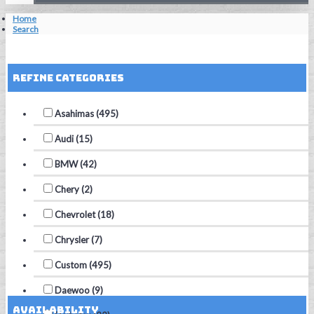
Home
Search
Reset Filters
Refine Categories
Asahimas (495)
Audi (15)
BMW (42)
Chery (2)
Chevrolet (18)
Chrysler (7)
Custom (495)
Daewoo (9)
Availability