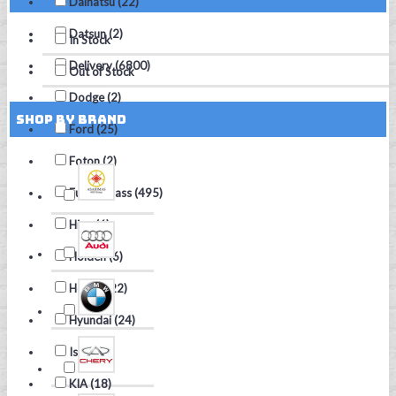
Daihatsu (22)
Datsun (2)
In Stock
Delivery (6800)
Out of Stock
Dodge (2)
Shop by Brand
Ford (25)
Foton (2)
Fuyao Glass (495)
Hino (6)
Holden (6)
Honda (22)
Hyundai (24)
Isuzu (7)
KIA (18)