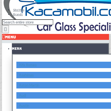
Site Map
Brands
MENU
MERK
Alfa Romeo
Asahimas
Aston Martin
Audi
Austin