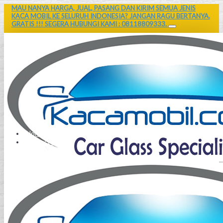
MAU NANYA HARGA, JUAL, PASANG DAN KIRIM SEMUA JENIS
KACA MOBIL KE SELURUH INDONESIA? JANGAN RAGU BERTANYA.
GRATIS !!! SEGERA HUBUNGI KAMI : 08118809333.
Home
Contact Us