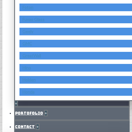
Foton
Fuyao Glass
Geely
GMC
GreatWall
Hino
Holden
Honda
+
Portofolio
+
Contact
+