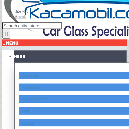
Site Map
Brands
MENU
MERK
Alfa Romeo
Asahimas
Aston Martin
Audi
Austin