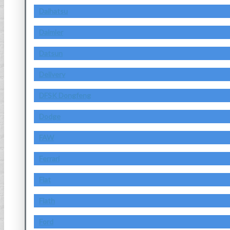
Daihatsu
Daimler
Datsun
Delivery
DFSK Dongfeng
Dodge
FAW
Ferrari
Fiat
Fiath
Ford