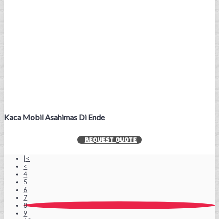
Kaca Mobil Asahimas Di Ende
REQUEST QUOTE
|<
<
4
5
6
7
8
9