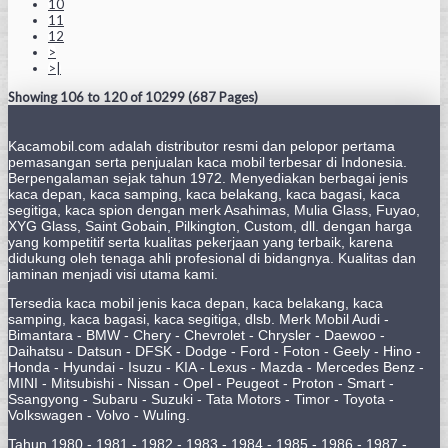
10
11
12
>
>|
Showing 106 to 120 of 10299 (687 Pages)
Kacamobil.com adalah distributor resmi dan pelopor pertama
pemasangan serta penjualan kaca mobil terbesar di Indonesia.
Berpengalaman sejak tahun 1972. Menyediakan berbagai jenis
kaca depan, kaca samping, kaca belakang, kaca bagasi, kaca
segitiga, kaca spion dengan merk Asahimas, Mulia Glass, Fuyao,
XYG Glass, Saint Gobain, Pilkington, Custom, dll. dengan harga
yang kompetitif serta kualitas pekerjaan yang terbaik, karena
didukung oleh tenaga ahli profesional di bidangnya. Kualitas dan
jaminan menjadi visi utama kami.
Tersedia kaca mobil jenis kaca depan, kaca belakang, kaca
samping, kaca bagasi, kaca segitiga, dlsb. Merk Mobil Audi -
Bimantara - BMW - Chery - Chevrolet - Chrysler - Daewoo -
Daihatsu - Datsun - DFSK - Dodge - Ford - Foton - Geely - Hino -
Honda - Hyundai - Isuzu - KIA - Lexus - Mazda - Mercedes Benz -
MINI - Mitsubishi - Nissan - Opel - Peugeot - Proton - Smart -
Ssangyong - Subaru - Suzuki - Tata Motors - Timor - Toyota -
Volkswagen - Volvo - Wuling.
Tahun 1980 - 1981 - 1982 - 1983 - 1984 - 1985 - 1986 - 1987 -