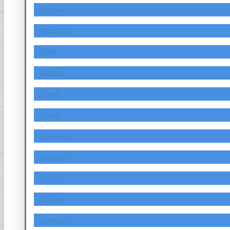
Bentley
Bimantara
BMW
Cadillac
Chana
Chery
Chevrolet
Chrysler
Citroen
Custom
Daewoo