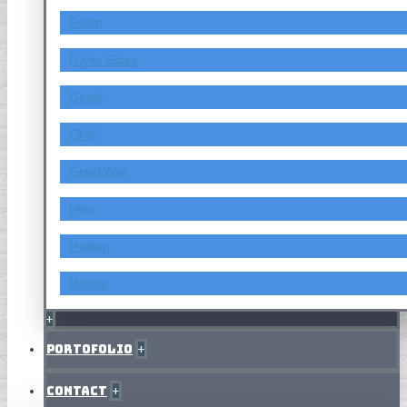
Foton
Fuyao Glass
Geely
GMC
GreatWall
Hino
Holden
Honda
+
Portofolio
+
Contact
+