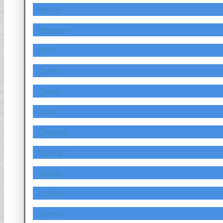
Bentley
Bimantara
BMW
Cadillac
Chana
Chery
Chevrolet
Chrysler
Citroen
Custom
Daewoo