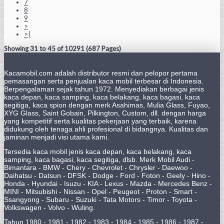
7
8
9
>
>|
Showing 31 to 45 of 10291 (687 Pages)
Kacamobil.com adalah distributor resmi dan pelopor pertama
pemasangan serta penjualan kaca mobil terbesar di Indonesia.
Berpengalaman sejak tahun 1972. Menyediakan berbagai jenis
kaca depan, kaca samping, kaca belakang, kaca bagasi, kaca
segitiga, kaca spion dengan merk Asahimas, Mulia Glass, Fuyao,
XYG Glass, Saint Gobain, Pilkington, Custom, dll. dengan harga
yang kompetitif serta kualitas pekerjaan yang terbaik, karena
didukung oleh tenaga ahli profesional di bidangnya. Kualitas dan
jaminan menjadi visi utama kami.
Tersedia kaca mobil jenis kaca depan, kaca belakang, kaca
samping, kaca bagasi, kaca segitiga, dlsb. Merk Mobil Audi -
Bimantara - BMW - Chery - Chevrolet - Chrysler - Daewoo -
Daihatsu - Datsun - DFSK - Dodge - Ford - Foton - Geely - Hino -
Honda - Hyundai - Isuzu - KIA - Lexus - Mazda - Mercedes Benz -
MINI - Mitsubishi - Nissan - Opel - Peugeot - Proton - Smart -
Ssangyong - Subaru - Suzuki - Tata Motors - Timor - Toyota -
Volkswagen - Volvo - Wuling.
Tahun 1980 - 1981 - 1982 - 1983 - 1984 - 1985 - 1986 - 1987 -