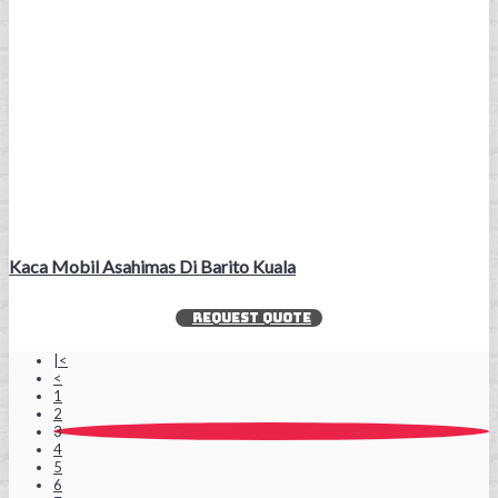
Kaca Mobil Asahimas Di Barito Kuala
REQUEST QUOTE
|<
<
1
2
3
4
5
6