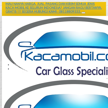
MAU NANYA HARGA, JUAL, PASANG DAN KIRIM SEMUA JENIS
KACA MOBIL KE SELURUH INDONESIA? JANGAN RAGU BERTANYA.
GRATIS !!! SEGERA HUBUNGI KAMI : 08118809333.
Home
Contact Us