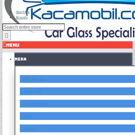
Site Map
Brands
MENU
MERK
Alfa Romeo
Asahimas
Aston Martin
Audi
Austin