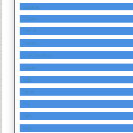
Daihatsu
Daimler
Datsun
Delivery
DFSK Dongfeng
Dodge
FAW
Ferrari
Fiat
Fiath
Ford