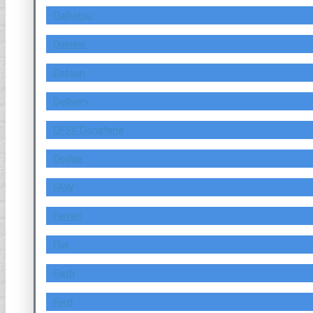
Daihatsu
Daimler
Datsun
Delivery
DFSK Dongfeng
Dodge
FAW
Ferrari
Fiat
Fiath
Ford