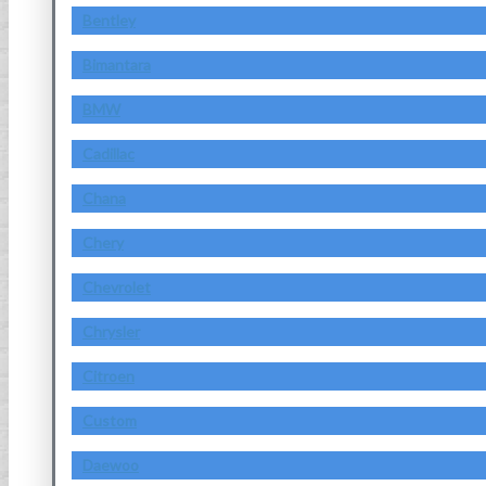
Bentley
Bimantara
BMW
Cadillac
Chana
Chery
Chevrolet
Chrysler
Citroen
Custom
Daewoo