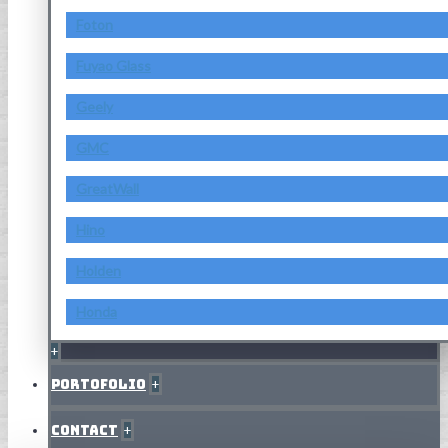
Foton
Fuyao Glass
Geely
GMC
GreatWall
Hino
Holden
Honda
+
Portofolio
+
Contact
+