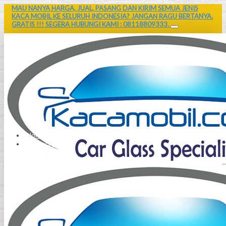
MAU NANYA HARGA, JUAL, PASANG DAN KIRIM SEMUA JENIS
KACA MOBIL KE SELURUH INDONESIA? JANGAN RAGU BERTANYA.
GRATIS !!! SEGERA HUBUNGI KAMI : 08118809333.
Home
Contact Us