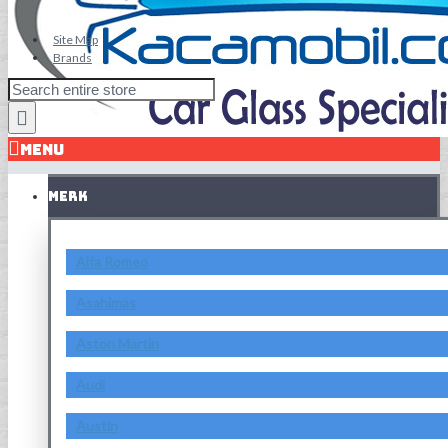
Site Map
Brands
MENU
MERK
Alfa Romeo
Asahimas
Aston Martin
Audi
Austin