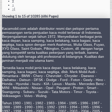
9
>
>|
Showing 1 to 15 of 10285 (686 Pages)
Kacamobil.com adalah distributor resmi dan pelopor pertama
pemasangan serta penjualan kaca mobil terbesar di Indonesia.
Berpengalaman sejak tahun 1972. Menyediakan berbagai jenis
kaca depan, kaca samping, kaca belakang, kaca bagasi, kaca
segitiga, kaca spion dengan merk Asahimas, Mulia Glass, Fuyao,
XYG Glass, Saint Gobain, Pilkington, Custom, dll. dengan harga
yang kompetitif serta kualitas pekerjaan yang terbaik, karena
didukung oleh tenaga ahli profesional di bidangnya. Kualitas dan
jaminan menjadi visi utama kami.
Tersedia kaca mobil jenis kaca depan, kaca belakang, kaca
samping, kaca bagasi, kaca segitiga, dlsb. Merk Mobil Audi -
Bimantara - BMW - Chery - Chevrolet - Chrysler - Daewoo -
Daihatsu - Datsun - DFSK - Dodge - Ford - Foton - Geely - Hino -
Honda - Hyundai - Isuzu - KIA - Lexus - Mazda - Mercedes Benz -
MINI - Mitsubishi - Nissan - Opel - Peugeot - Proton - Smart -
Ssangyong - Subaru - Suzuki - Tata Motors - Timor - Toyota -
Volkswagen - Volvo - Wuling.
Tahun 1980 - 1981 - 1982 - 1983 - 1984 - 1985 - 1986 - 1987 -
1988 - 1989 - 1990 - 1991 - 1992 - 1993 - 1994 - 1995 - 1996 -
1997 - 1998 - 1999 - 2000 - 2001 - 2002 - 2003 - 2004 - 2005 -