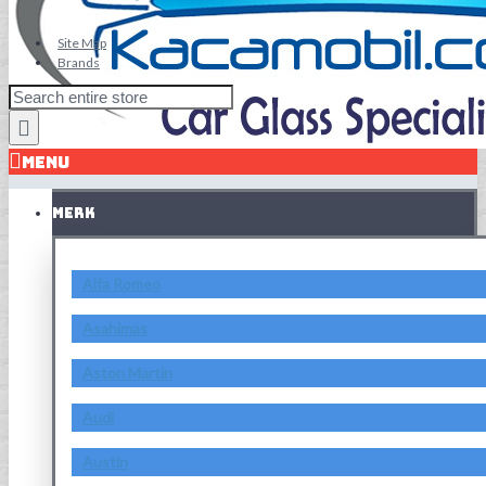
Site Map
Brands
MENU
MERK
Alfa Romeo
Asahimas
Aston Martin
Audi
Austin