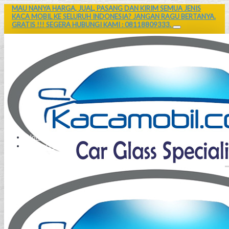
MAU NANYA HARGA, JUAL, PASANG DAN KIRIM SEMUA JENIS
KACA MOBIL KE SELURUH INDONESIA? JANGAN RAGU BERTANYA.
GRATIS !!! SEGERA HUBUNGI KAMI : 08118809333.
Home
Contact Us