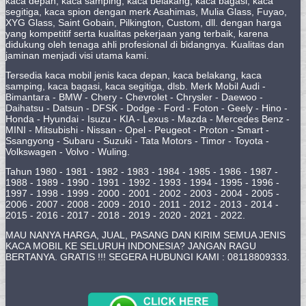
kaca depan, kaca samping, kaca belakang, kaca bagasi, kaca
segitiga, kaca spion dengan merk Asahimas, Mulia Glass, Fuyao,
XYG Glass, Saint Gobain, Pilkington, Custom, dll. dengan harga
yang kompetitif serta kualitas pekerjaan yang terbaik, karena
didukung oleh tenaga ahli profesional di bidangnya. Kualitas dan
jaminan menjadi visi utama kami.
Tersedia kaca mobil jenis kaca depan, kaca belakang, kaca
samping, kaca bagasi, kaca segitiga, dlsb. Merk Mobil Audi -
Bimantara - BMW - Chery - Chevrolet - Chrysler - Daewoo -
Daihatsu - Datsun - DFSK - Dodge - Ford - Foton - Geely - Hino -
Honda - Hyundai - Isuzu - KIA - Lexus - Mazda - Mercedes Benz -
MINI - Mitsubishi - Nissan - Opel - Peugeot - Proton - Smart -
Ssangyong - Subaru - Suzuki - Tata Motors - Timor - Toyota -
Volkswagen - Volvo - Wuling.
Tahun 1980 - 1981 - 1982 - 1983 - 1984 - 1985 - 1986 - 1987 -
1988 - 1989 - 1990 - 1991 - 1992 - 1993 - 1994 - 1995 - 1996 -
1997 - 1998 - 1999 - 2000 - 2001 - 2002 - 2003 - 2004 - 2005 -
2006 - 2007 - 2008 - 2009 - 2010 - 2011 - 2012 - 2013 - 2014 -
2015 - 2016 - 2017 - 2018 - 2019 - 2020 - 2021 - 2022.
MAU NANYA HARGA, JUAL, PASANG DAN KIRIM SEMUA JENIS
KACA MOBIL KE SELURUH INDONESIA? JANGAN RAGU
BERTANYA. GRATIS !!! SEGERA HUBUNGI KAMI : 08118809333.