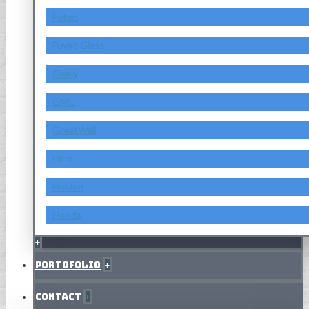
Foton
Fuyao Glass
Geely
GMC
GreatWall
Hino
Holden
Honda
+
Portofolio
+
Contact
+