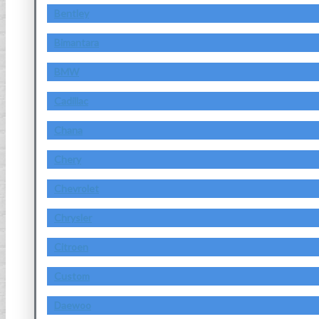
Bentley
Bimantara
BMW
Cadillac
Chana
Chery
Chevrolet
Chrysler
Citroen
Custom
Daewoo