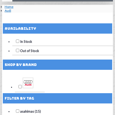
Home
Audi
Reset Filters
Availability
In Stock
Out of Stock
Shop by Brand
Filter by Tag
asahimas (15)