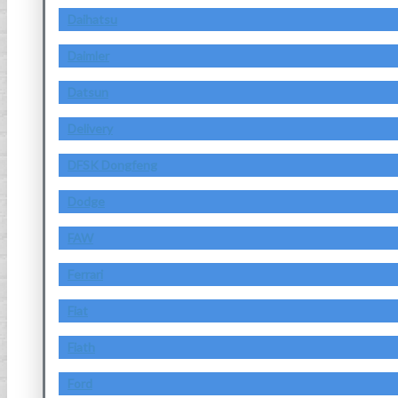
Daihatsu
Daimler
Datsun
Delivery
DFSK Dongfeng
Dodge
FAW
Ferrari
Fiat
Fiath
Ford