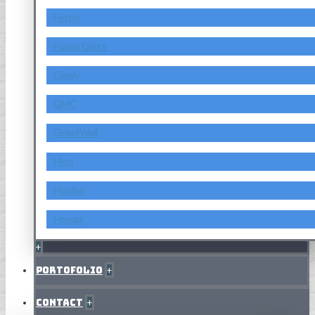
Foton
Fuyao Glass
Geely
GMC
GreatWall
Hino
Holden
Honda
+
Portofolio
+
Contact
+