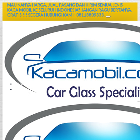
MAU NANYA HARGA, JUAL, PASANG DAN KIRIM SEMUA JENIS
KACA MOBIL KE SELURUH INDONESIA? JANGAN RAGU BERTANYA.
GRATIS !!! SEGERA HUBUNGI KAMI : 08118809333.
Home
Contact Us