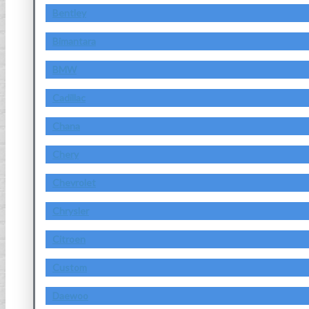
Bentley
Bimantara
BMW
Cadillac
Chana
Chery
Chevrolet
Chrysler
Citroen
Custom
Daewoo