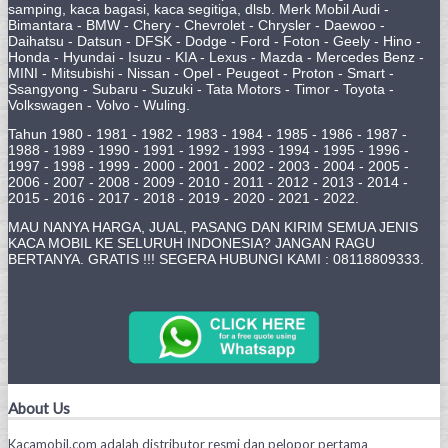
samping, kaca bagasi, kaca segitiga, dlsb. Merk Mobil Audi -
Bimantara - BMW - Chery - Chevrolet - Chrysler - Daewoo -
Daihatsu - Datsun - DFSK - Dodge - Ford - Foton - Geely - Hino -
Honda - Hyundai - Isuzu - KIA - Lexus - Mazda - Mercedes Benz -
MINI - Mitsubishi - Nissan - Opel - Peugeot - Proton - Smart -
Ssangyong - Subaru - Suzuki - Tata Motors - Timor - Toyota -
Volkswagen - Volvo - Wuling.
Tahun 1980 - 1981 - 1982 - 1983 - 1984 - 1985 - 1986 - 1987 -
1988 - 1989 - 1990 - 1991 - 1992 - 1993 - 1994 - 1995 - 1996 -
1997 - 1998 - 1999 - 2000 - 2001 - 2002 - 2003 - 2004 - 2005 -
2006 - 2007 - 2008 - 2009 - 2010 - 2011 - 2012 - 2013 - 2014 -
2015 - 2016 - 2017 - 2018 - 2019 - 2020 - 2021 - 2022.
MAU NANYA HARGA, JUAL, PASANG DAN KIRIM SEMUA JENIS
KACA MOBIL KE SELURUH INDONESIA? JANGAN RAGU
BERTANYA. GRATIS !!! SEGERA HUBUNGI KAMI : 08118809333.
About Us
Kacamobil.com adalah distributor resmi dan pelopor pertama