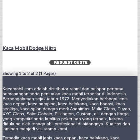
Kaca Mobil Dodge Nitro
REQUEST QUOTE
Showing 1 to 2 of 2 (1 Pages)
Kacamobil.com adalah distributor resmi dan pelopor pertama
pemasangan serta penjualan kaca mobil terbesar di Indonesia.
Berpengalaman sejak tahun 1972. Menyediakan berbagai jenis
kaca depan, kaca samping, kaca belakang, kaca bagasi, kaca
segitiga, kaca spion dengan merk Asahimas, Mulia Glass, Fuyao,
XYG Glass, Saint Gobain, Pilkington, Custom, dll. dengan harga
yang kompetitif serta kualitas pekerjaan yang terbaik, karena
didukung oleh tenaga ahli profesional di bidangnya. Kualitas dan
jaminan menjadi visi utama kami.
Tersedia kaca mobil jenis kaca depan, kaca belakang, kaca