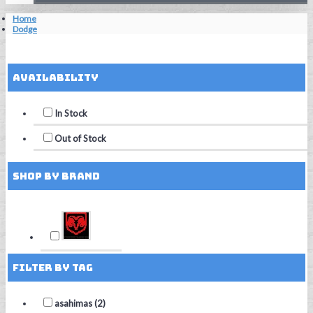
Home
Dodge
Reset Filters
Availability
In Stock
Out of Stock
Shop by Brand
Filter by Tag
asahimas (2)