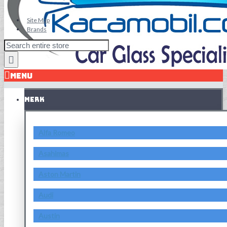
Site Map
Brands
MENU
MERK
Alfa Romeo
Asahimas
Aston Martin
Audi
Austin