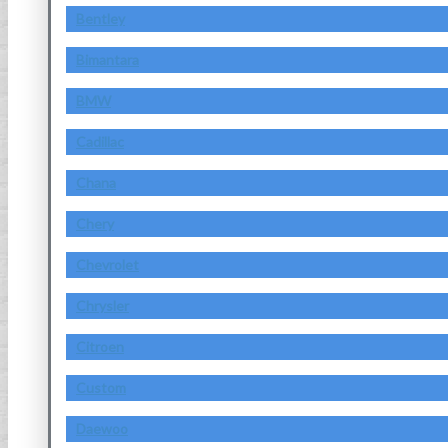
Bentley
Bimantara
BMW
Cadillac
Chana
Chery
Chevrolet
Chrysler
Citroen
Custom
Daewoo