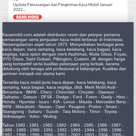
Update Pemasangan dan Pengiriman Kaca Mobil Januari
2022...
READ MORE
Kacamobil.com adalah distributor resmi dan pelopor pertama
pemasangan serta penjualan kaca mobil terbesar di Indonesia.
Berpengalaman sejak tahun 1972. Menyediakan berbagai jenis
kaca depan, kaca samping, kaca belakang, kaca bagasi, kaca
segitiga, kaca spion dengan merk Asahimas, Mulia Glass, Fuyao,
XYG Glass, Saint Gobain, Pilkington, Custom, dll. dengan harga
yang kompetitif serta kualitas pekerjaan yang terbaik, karena
didukung oleh tenaga ahli profesional di bidangnya. Kualitas dan
jaminan menjadi visi utama kami.
Tersedia kaca mobil jenis kaca depan, kaca belakang, kaca
samping, kaca bagasi, kaca segitiga, dlsb. Merk Mobil Audi -
Bimantara - BMW - Chery - Chevrolet - Chrysler - Daewoo -
Daihatsu - Datsun - DFSK - Dodge - Ford - Foton - Geely - Hino -
Honda - Hyundai - Isuzu - KIA - Lexus - Mazda - Mercedes Benz -
MINI - Mitsubishi - Nissan - Opel - Peugeot - Proton - Smart -
Ssangyong - Subaru - Suzuki - Tata Motors - Timor - Toyota -
Volkswagen - Volvo - Wuling.
Tahun 1980 - 1981 - 1982 - 1983 - 1984 - 1985 - 1986 - 1987 -
1988 - 1989 - 1990 - 1991 - 1992 - 1993 - 1994 - 1995 - 1996 -
1997 - 1998 - 1999 - 2000 - 2001 - 2002 - 2003 - 2004 - 2005 -