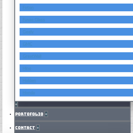
Foton
Fuyao Glass
Geely
GMC
GreatWall
Hino
Holden
Honda
+
Portofolio
+
Contact
+