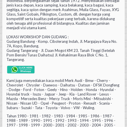
Indonesia. Berpengalaman sejak tahun 1972. Menyediakan berbagai
jenis kaca depan, kaca samping, kaca belakang, kaca bagasi, kaca
segitiga, kaca spion dengan merk Asahimas, Mulia Glass, Fuyao, XYG
Glass, Saint Gobain, Pilkington, Custom, dll. dengan harga yang
kompetitif serta kualitas pekerjaan yang terbaik, karena didukung
oleh tenaga ahli profesional di bidangnya. Kualitas dan jaminan
menjadi visi utama kami.
LOKASI WORKSHOP DAN GUDANG :
Gudang Bandung - Komp. Cibolerang Indah, Jl. Margajaya Raya No.
7A, Kopo, Bandung.
Gudang Tangerang - Jl. Daan Mogot KM 23, Tanah Tinggi (Setelah
Pom Bensin/Tunas Daihatsu) Jl. Kehakiman Raya Blok C No. 1,
Tangerang.
Kami juga menyediakan kaca mobil Merk Audi - Bmw - Cherry -
Chevrolet - Chrysler - Daewoo - Daihatsu - Datsun - DFSK Dongfeng
- Dodge - Ford - Foton - Geely - Hino - Holden - Honda - Hyundai -
Hyundai truck - Isuzu - Jaguar - Jeep - Kia - Land Rover - Lexus -
Mazda - Mercedes Benz - Mercy Truck - Moris Mini - Mitsubishi -
Nissan - Nissan UD - Opel - Peugeot - Proton - Renault - Scania -
Subaru - Suzuki - Tata - Toyota - Volvo - VW - Wuling.
Tahun 1980 - 1981 - 1982 - 1983 - 1984 - 1985 - 1986 - 1987 -
1988 - 1989 - 1990 - 1991 - 1992 - 1993 - 1994 - 1995 - 1996 -
1997 - 1998 - 1999 - 2000 - 2001 - 2002 - 2003 - 2004 - 2005 -