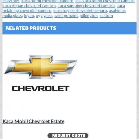
chevrolet
,
kaca mobil chevrolet camaro
,
jual kaca mobil chevrolet camaro
,
kaca depan chevrolet camaro
,
kaca samping chevrolet camaro
,
kaca
belakang chevrolet camaro
,
kaca bagasi chevrolet camaro
,
asahimas
,
mulia glass
,
fuyao
,
xyg glass
,
saint gobaint
,
pilkington
,
custom
Related Products
Kaca Mobil Chevrolet Estate
REQUEST QUOTE