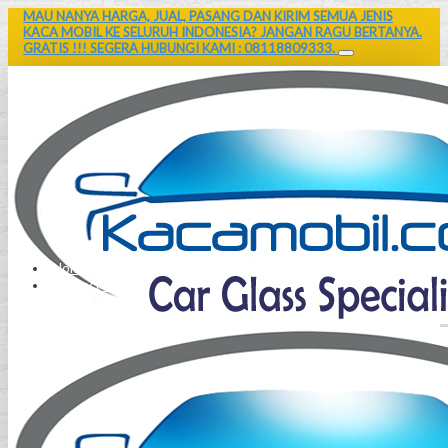
MAU NANYA HARGA, JUAL, PASANG DAN KIRIM SEMUA JENIS
KACA MOBIL KE SELURUH INDONESIA? JANGAN RAGU BERTANYA.
GRATIS !!! SEGERA HUBUNGI KAMI : 08118809333.
Home
Contact Us