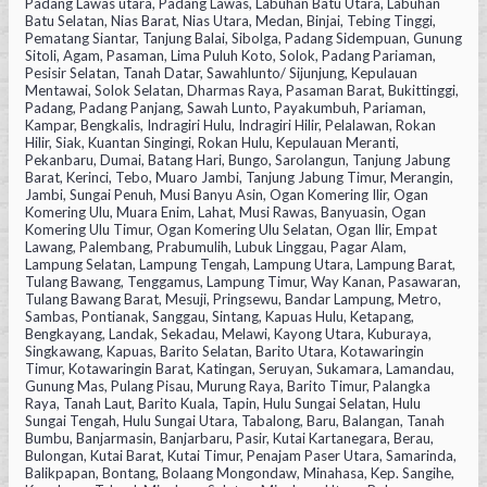
Padang Lawas utara, Padang Lawas, Labuhan Batu Utara, Labuhan
Batu Selatan, Nias Barat, Nias Utara, Medan, Binjai, Tebing Tinggi,
Pematang Siantar, Tanjung Balai, Sibolga, Padang Sidempuan, Gunung
Sitoli, Agam, Pasaman, Lima Puluh Koto, Solok, Padang Pariaman,
Pesisir Selatan, Tanah Datar, Sawahlunto/ Sijunjung, Kepulauan
Mentawai, Solok Selatan, Dharmas Raya, Pasaman Barat, Bukittinggi,
Padang, Padang Panjang, Sawah Lunto, Payakumbuh, Pariaman,
Kampar, Bengkalis, Indragiri Hulu, Indragiri Hilir, Pelalawan, Rokan
Hilir, Siak, Kuantan Singingi, Rokan Hulu, Kepulauan Meranti,
Pekanbaru, Dumai, Batang Hari, Bungo, Sarolangun, Tanjung Jabung
Barat, Kerinci, Tebo, Muaro Jambi, Tanjung Jabung Timur, Merangin,
Jambi, Sungai Penuh, Musi Banyu Asin, Ogan Komering Ilir, Ogan
Komering Ulu, Muara Enim, Lahat, Musi Rawas, Banyuasin, Ogan
Komering Ulu Timur, Ogan Komering Ulu Selatan, Ogan Ilir, Empat
Lawang, Palembang, Prabumulih, Lubuk Linggau, Pagar Alam,
Lampung Selatan, Lampung Tengah, Lampung Utara, Lampung Barat,
Tulang Bawang, Tenggamus, Lampung Timur, Way Kanan, Pasawaran,
Tulang Bawang Barat, Mesuji, Pringsewu, Bandar Lampung, Metro,
Sambas, Pontianak, Sanggau, Sintang, Kapuas Hulu, Ketapang,
Bengkayang, Landak, Sekadau, Melawi, Kayong Utara, Kuburaya,
Singkawang, Kapuas, Barito Selatan, Barito Utara, Kotawaringin
Timur, Kotawaringin Barat, Katingan, Seruyan, Sukamara, Lamandau,
Gunung Mas, Pulang Pisau, Murung Raya, Barito Timur, Palangka
Raya, Tanah Laut, Barito Kuala, Tapin, Hulu Sungai Selatan, Hulu
Sungai Tengah, Hulu Sungai Utara, Tabalong, Baru, Balangan, Tanah
Bumbu, Banjarmasin, Banjarbaru, Pasir, Kutai Kartanegara, Berau,
Bulongan, Kutai Barat, Kutai Timur, Penajam Paser Utara, Samarinda,
Balikpapan, Bontang, Bolaang Mongondaw, Minahasa, Kep. Sangihe,