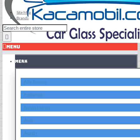
Site Map
Brands
MENU
MERK
Alfa Romeo
Asahimas
Aston Martin
Audi
Austin