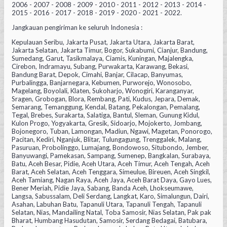
2006 - 2007 - 2008 - 2009 - 2010 - 2011 - 2012 - 2013 - 2014 -
2015 - 2016 - 2017 - 2018 - 2019 - 2020 - 2021 - 2022.
Jangkauan pengiriman ke seluruh Indonesia :
Kepulauan Seribu, Jakarta Pusat, Jakarta Utara, Jakarta Barat,
Jakarta Selatan, Jakarta Timur, Bogor, Sukabumi, Cianjur, Bandung,
Sumedang, Garut, Tasikmalaya, Ciamis, Kuningan, Majalengka,
Cirebon, Indramayu, Subang, Purwakarta, Karawang, Bekasi,
Bandung Barat, Depok, Cimahi, Banjar, Cilacap, Banyumas,
Purbalingga, Banjarnegara, Kebumen, Purworejo, Wonosobo,
Magelang, Boyolali, Klaten, Sukoharjo, Wonogiri, Karanganyar,
Sragen, Grobogan, Blora, Rembang, Pati, Kudus, Jepara, Demak,
Semarang, Temanggung, Kendal, Batang, Pekalongan, Pemalang,
Tegal, Brebes, Surakarta, Salatiga, Bantul, Sleman, Gunung Kidul,
Kulon Progo, Yogyakarta, Gresik, Sidoarjo, Mojokerto, Jombang,
Bojonegoro, Tuban, Lamongan, Madiun, Ngawi, Magetan, Ponorogo,
Pacitan, Kediri, Nganjuk, Blitar, Tulungagung, Trenggalek, Malang,
Pasuruan, Probolinggo, Lumajang, Bondowoso, Situbondo, Jember,
Banyuwangi, Pamekasan, Sampang, Sumenep, Bangkalan, Surabaya,
Batu, Aceh Besar, Pidie, Aceh Utara, Aceh Timur, Aceh Tengah, Aceh
Barat, Aceh Selatan, Aceh Tenggara, Simeulue, Bireuen, Aceh Singkil,
Aceh Tamiang, Nagan Raya, Aceh Jaya, Aceh Barat Daya, Gayo Lues,
Bener Meriah, Pidie Jaya, Sabang, Banda Aceh, Lhokseumawe,
Langsa, Sabussalam, Deli Serdang, Langkat, Karo, Simalungun, Dairi,
Asahan, Labuhan Batu, Tapanuli Utara, Tapanuli Tengah, Tapanuli
Selatan, Nias, Mandailing Natal, Toba Samosir, Nias Selatan, Pak pak
Bharat, Humbang Hasudutan, Samosir, Serdang Bedagai, Batubara,