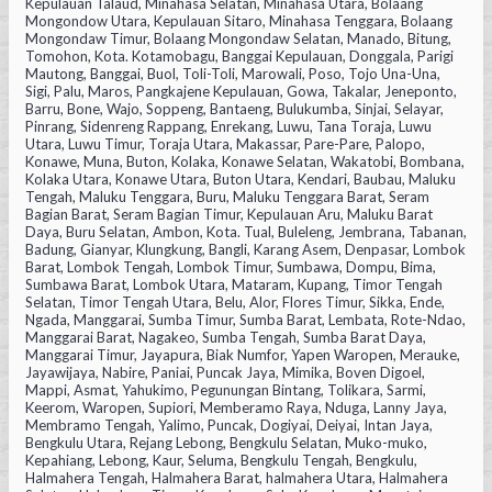
Kepulauan Talaud, Minahasa Selatan, Minahasa Utara, Bolaang
Mongondow Utara, Kepulauan Sitaro, Minahasa Tenggara, Bolaang
Mongondaw Timur, Bolaang Mongondaw Selatan, Manado, Bitung,
Tomohon, Kota. Kotamobagu, Banggai Kepulauan, Donggala, Parigi
Mautong, Banggai, Buol, Toli-Toli, Marowali, Poso, Tojo Una-Una,
Sigi, Palu, Maros, Pangkajene Kepulauan, Gowa, Takalar, Jeneponto,
Barru, Bone, Wajo, Soppeng, Bantaeng, Bulukumba, Sinjai, Selayar,
Pinrang, Sidenreng Rappang, Enrekang, Luwu, Tana Toraja, Luwu
Utara, Luwu Timur, Toraja Utara, Makassar, Pare-Pare, Palopo,
Konawe, Muna, Buton, Kolaka, Konawe Selatan, Wakatobi, Bombana,
Kolaka Utara, Konawe Utara, Buton Utara, Kendari, Baubau, Maluku
Tengah, Maluku Tenggara, Buru, Maluku Tenggara Barat, Seram
Bagian Barat, Seram Bagian Timur, Kepulauan Aru, Maluku Barat
Daya, Buru Selatan, Ambon, Kota. Tual, Buleleng, Jembrana, Tabanan,
Badung, Gianyar, Klungkung, Bangli, Karang Asem, Denpasar, Lombok
Barat, Lombok Tengah, Lombok Timur, Sumbawa, Dompu, Bima,
Sumbawa Barat, Lombok Utara, Mataram, Kupang, Timor Tengah
Selatan, Timor Tengah Utara, Belu, Alor, Flores Timur, Sikka, Ende,
Ngada, Manggarai, Sumba Timur, Sumba Barat, Lembata, Rote-Ndao,
Manggarai Barat, Nagakeo, Sumba Tengah, Sumba Barat Daya,
Manggarai Timur, Jayapura, Biak Numfor, Yapen Waropen, Merauke,
Jayawijaya, Nabire, Paniai, Puncak Jaya, Mimika, Boven Digoel,
Mappi, Asmat, Yahukimo, Pegunungan Bintang, Tolikara, Sarmi,
Keerom, Waropen, Supiori, Memberamo Raya, Nduga, Lanny Jaya,
Membramo Tengah, Yalimo, Puncak, Dogiyai, Deiyai, Intan Jaya,
Bengkulu Utara, Rejang Lebong, Bengkulu Selatan, Muko-muko,
Kepahiang, Lebong, Kaur, Seluma, Bengkulu Tengah, Bengkulu,
Halmahera Tengah, Halmahera Barat, halmahera Utara, Halmahera