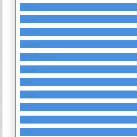
Daihatsu
Daimler
Datsun
Delivery
DFSK Dongfeng
Dodge
FAW
Ferrari
Fiat
Fiath
Ford