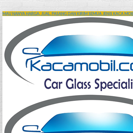
MAU NANYA HARGA, JUAL, PASANG DAN KIRIM SEMUA JENIS KACA MOBI