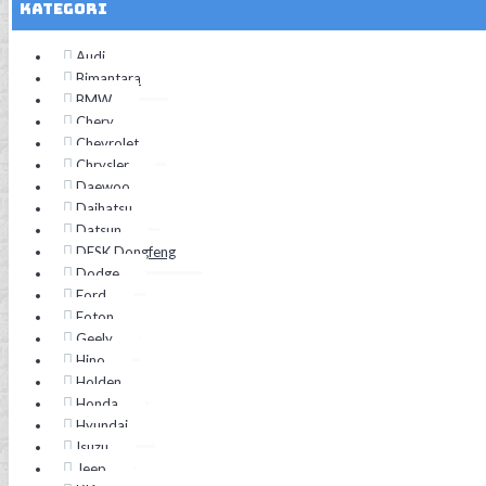
Kategori
Audi
Bimantara
BMW
Chery
Chevrolet
Chrysler
Daewoo
Daihatsu
Datsun
DFSK Dongfeng
Dodge
Ford
Foton
Geely
Hino
Holden
Honda
Hyundai
Isuzu
Jeep