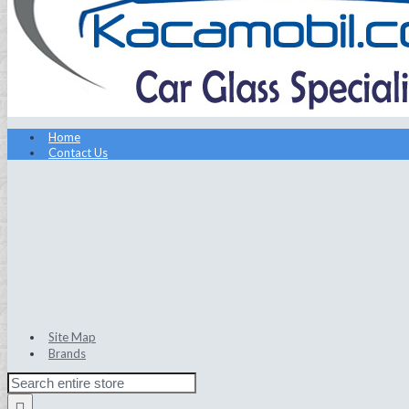
Home
Contact Us
Site Map
Brands