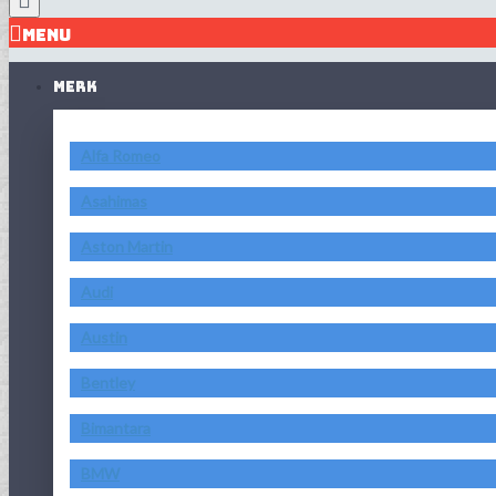
MENU
MERK
Alfa Romeo
Asahimas
Aston Martin
Audi
Austin
Bentley
Bimantara
BMW