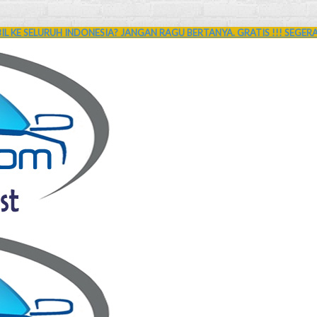
L KE SELURUH INDONESIA? JANGAN RAGU BERTANYA. GRATIS !!! SEGER