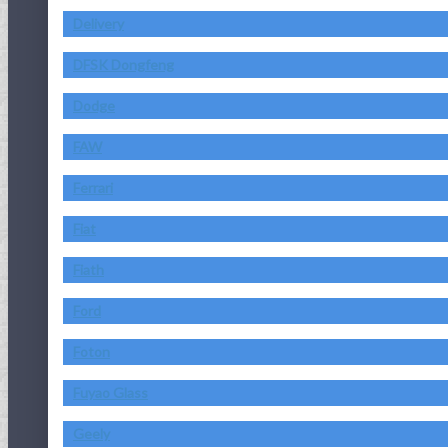
Delivery
DFSK Dongfeng
Dodge
FAW
Ferrari
Fiat
Fiath
Ford
Foton
Fuyao Glass
Geely