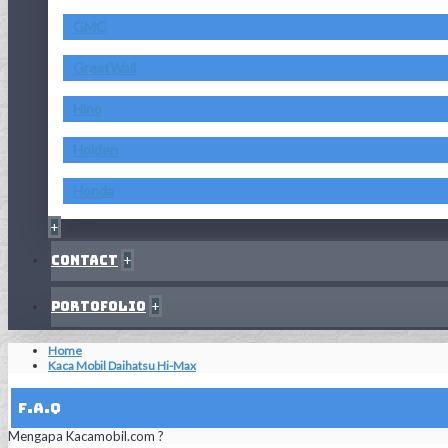
GMC
GreatWall
Hino
Holden
Honda
+
Contact
+
Portofolio
+
Home
Kaca Mobil Daihatsu Hi-Max
F.A.Q
Mengapa Kacamobil.com ?