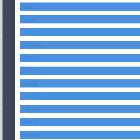
Cadillac
Chana
Chery
Chevrolet
Chrysler
Citroen
Custom
Daewoo
Daihatsu
Daimler
Datsun