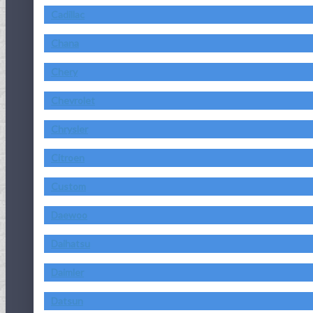
Cadillac
Chana
Chery
Chevrolet
Chrysler
Citroen
Custom
Daewoo
Daihatsu
Daimler
Datsun