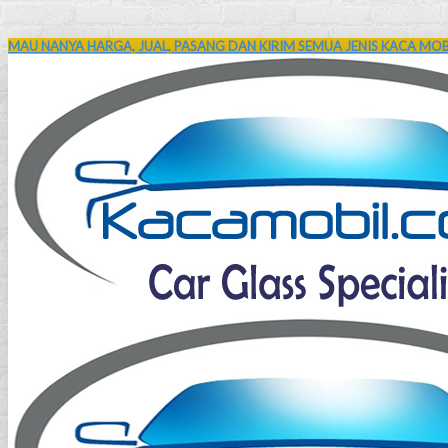
MAU NANYA HARGA, JUAL, PASANG DAN KIRIM SEMUA JENIS KACA MOBI