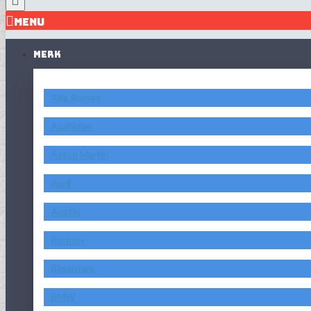
MENU
MERK
Alfa Romeo
Asahimas
Aston Martin
Audi
Austin
Bentley
Bimantara
BMW