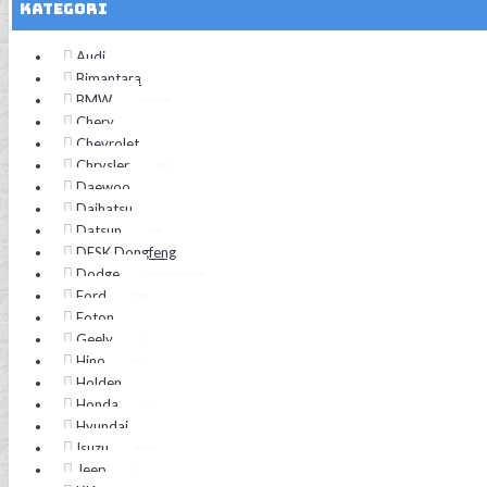
Kategori
Audi
Bimantara
BMW
Chery
Chevrolet
Chrysler
Daewoo
Daihatsu
Datsun
DFSK Dongfeng
Dodge
Ford
Foton
Geely
Hino
Holden
Honda
Hyundai
Isuzu
Jeep