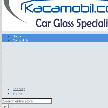
Home
Contact Us
Site Map
Brands