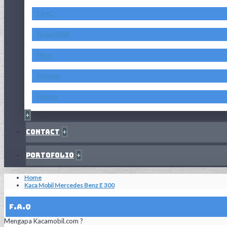
GMC
GreatWall
Hino
Holden
Honda
+
Contact
+
Portofolio
+
Home
Kaca Mobil Mercedes Benz E 300
F.A.Q
Mengapa Kacamobil.com ?