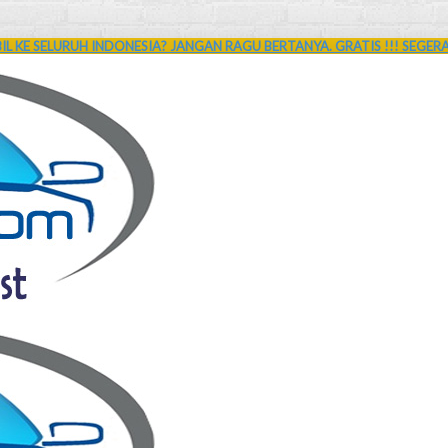
L KE SELURUH INDONESIA? JANGAN RAGU BERTANYA. GRATIS !!! SEGER