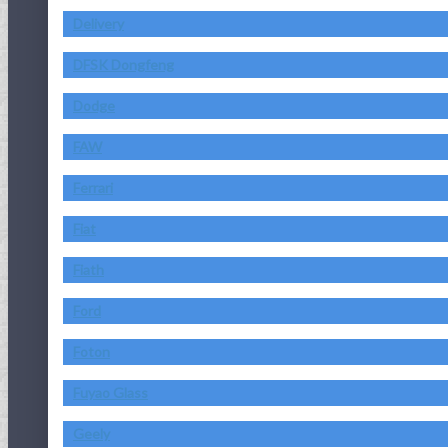
Delivery
DFSK Dongfeng
Dodge
FAW
Ferrari
Fiat
Fiath
Ford
Foton
Fuyao Glass
Geely