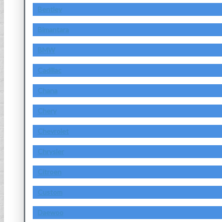
Bentley
Bimantara
BMW
Cadillac
Chana
Chery
Chevrolet
Chrysler
Citroen
Custom
Daewoo