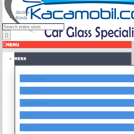
Site Map
Brands
MENU
MERK
Alfa Romeo
Asahimas
Aston Martin
Audi
Austin