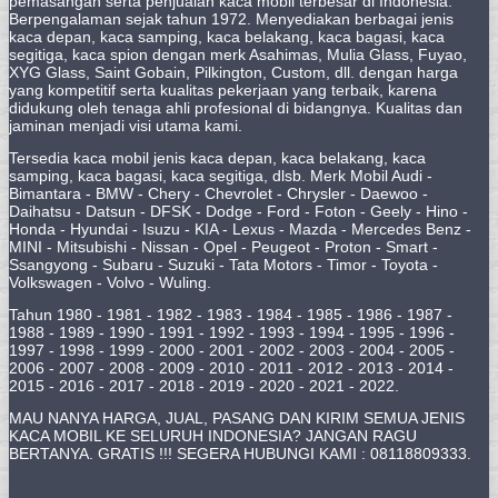
pemasangan serta penjualan kaca mobil terbesar di Indonesia.
Berpengalaman sejak tahun 1972. Menyediakan berbagai jenis
kaca depan, kaca samping, kaca belakang, kaca bagasi, kaca
segitiga, kaca spion dengan merk Asahimas, Mulia Glass, Fuyao,
XYG Glass, Saint Gobain, Pilkington, Custom, dll. dengan harga
yang kompetitif serta kualitas pekerjaan yang terbaik, karena
didukung oleh tenaga ahli profesional di bidangnya. Kualitas dan
jaminan menjadi visi utama kami.
Tersedia kaca mobil jenis kaca depan, kaca belakang, kaca
samping, kaca bagasi, kaca segitiga, dlsb. Merk Mobil Audi -
Bimantara - BMW - Chery - Chevrolet - Chrysler - Daewoo -
Daihatsu - Datsun - DFSK - Dodge - Ford - Foton - Geely - Hino -
Honda - Hyundai - Isuzu - KIA - Lexus - Mazda - Mercedes Benz -
MINI - Mitsubishi - Nissan - Opel - Peugeot - Proton - Smart -
Ssangyong - Subaru - Suzuki - Tata Motors - Timor - Toyota -
Volkswagen - Volvo - Wuling.
Tahun 1980 - 1981 - 1982 - 1983 - 1984 - 1985 - 1986 - 1987 -
1988 - 1989 - 1990 - 1991 - 1992 - 1993 - 1994 - 1995 - 1996 -
1997 - 1998 - 1999 - 2000 - 2001 - 2002 - 2003 - 2004 - 2005 -
2006 - 2007 - 2008 - 2009 - 2010 - 2011 - 2012 - 2013 - 2014 -
2015 - 2016 - 2017 - 2018 - 2019 - 2020 - 2021 - 2022.
MAU NANYA HARGA, JUAL, PASANG DAN KIRIM SEMUA JENIS
KACA MOBIL KE SELURUH INDONESIA? JANGAN RAGU
BERTANYA. GRATIS !!! SEGERA HUBUNGI KAMI : 08118809333.