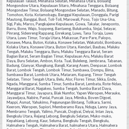
Kepulauan Talaud, Minahasa Selatan, Minahasa Utara, Bolaang
Mongondow Utara, Kepulauan Sitaro, Minahasa Tenggara, Bolaang
Mongondaw Timur, Bolaang Mongondaw Selatan, Manado, Bitung,
Tomohon, Kota. Kotamobagu, Banggai Kepulauan, Donggala, Parigi
Mautong, Banggai, Buol, Toli-Toli, Marowali, Poso, Tojo Una-Una,
Sigi, Palu, Maros, Pangkajene Kepulauan, Gowa, Takalar, Jeneponto,
Barru, Bone, Wajo, Soppeng, Bantaeng, Bulukumba, Sinjai, Selayar,
Pinrang, Sidenreng Rappang, Enrekang, Luwu, Tana Toraja, Luwu
Utara, Luwu Timur, Toraja Utara, Makassar, Pare-Pare, Palopo,
Konawe, Muna, Buton, Kolaka, Konawe Selatan, Wakatobi, Bombana,
Kolaka Utara, Konawe Utara, Buton Utara, Kendari, Baubau, Maluku
Tengah, Maluku Tenggara, Buru, Maluku Tenggara Barat, Seram
Bagian Barat, Seram Bagian Timur, Kepulauan Aru, Maluku Barat
Daya, Buru Selatan, Ambon, Kota. Tual, Buleleng, Jembrana, Tabanan,
Badung, Gianyar, Klungkung, Bangli, Karang Asem, Denpasar, Lombok
Barat, Lombok Tengah, Lombok Timur, Sumbawa, Dompu, Bima,
Sumbawa Barat, Lombok Utara, Mataram, Kupang, Timor Tengah
Selatan, Timor Tengah Utara, Belu, Alor, Flores Timur, Sikka, Ende,
Ngada, Manggarai, Sumba Timur, Sumba Barat, Lembata, Rote-Ndao,
Manggarai Barat, Nagakeo, Sumba Tengah, Sumba Barat Daya,
Manggarai Timur, Jayapura, Biak Numfor, Yapen Waropen, Merauke,
Jayawijaya, Nabire, Paniai, Puncak Jaya, Mimika, Boven Digoel,
Mappi, Asmat, Yahukimo, Pegunungan Bintang, Tolikara, Sarmi,
Keerom, Waropen, Supiori, Memberamo Raya, Nduga, Lanny Jaya,
Membramo Tengah, Yalimo, Puncak, Dogiyai, Deiyai, Intan Jaya,
Bengkulu Utara, Rejang Lebong, Bengkulu Selatan, Muko-muko,
Kepahiang, Lebong, Kaur, Seluma, Bengkulu Tengah, Bengkulu,
Halmahera Tengah, Halmahera Barat, halmahera Utara, Halmahera