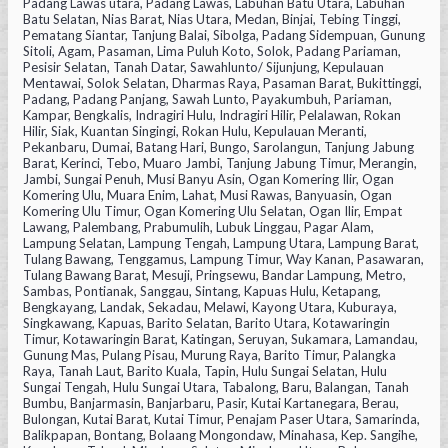
Padang Lawas utara, Padang Lawas, Labuhan Batu Utara, Labuhan
Batu Selatan, Nias Barat, Nias Utara, Medan, Binjai, Tebing Tinggi,
Pematang Siantar, Tanjung Balai, Sibolga, Padang Sidempuan, Gunung
Sitoli, Agam, Pasaman, Lima Puluh Koto, Solok, Padang Pariaman,
Pesisir Selatan, Tanah Datar, Sawahlunto/ Sijunjung, Kepulauan
Mentawai, Solok Selatan, Dharmas Raya, Pasaman Barat, Bukittinggi,
Padang, Padang Panjang, Sawah Lunto, Payakumbuh, Pariaman,
Kampar, Bengkalis, Indragiri Hulu, Indragiri Hilir, Pelalawan, Rokan
Hilir, Siak, Kuantan Singingi, Rokan Hulu, Kepulauan Meranti,
Pekanbaru, Dumai, Batang Hari, Bungo, Sarolangun, Tanjung Jabung
Barat, Kerinci, Tebo, Muaro Jambi, Tanjung Jabung Timur, Merangin,
Jambi, Sungai Penuh, Musi Banyu Asin, Ogan Komering Ilir, Ogan
Komering Ulu, Muara Enim, Lahat, Musi Rawas, Banyuasin, Ogan
Komering Ulu Timur, Ogan Komering Ulu Selatan, Ogan Ilir, Empat
Lawang, Palembang, Prabumulih, Lubuk Linggau, Pagar Alam,
Lampung Selatan, Lampung Tengah, Lampung Utara, Lampung Barat,
Tulang Bawang, Tenggamus, Lampung Timur, Way Kanan, Pasawaran,
Tulang Bawang Barat, Mesuji, Pringsewu, Bandar Lampung, Metro,
Sambas, Pontianak, Sanggau, Sintang, Kapuas Hulu, Ketapang,
Bengkayang, Landak, Sekadau, Melawi, Kayong Utara, Kuburaya,
Singkawang, Kapuas, Barito Selatan, Barito Utara, Kotawaringin
Timur, Kotawaringin Barat, Katingan, Seruyan, Sukamara, Lamandau,
Gunung Mas, Pulang Pisau, Murung Raya, Barito Timur, Palangka
Raya, Tanah Laut, Barito Kuala, Tapin, Hulu Sungai Selatan, Hulu
Sungai Tengah, Hulu Sungai Utara, Tabalong, Baru, Balangan, Tanah
Bumbu, Banjarmasin, Banjarbaru, Pasir, Kutai Kartanegara, Berau,
Bulongan, Kutai Barat, Kutai Timur, Penajam Paser Utara, Samarinda,
Balikpapan, Bontang, Bolaang Mongondaw, Minahasa, Kep. Sangihe,