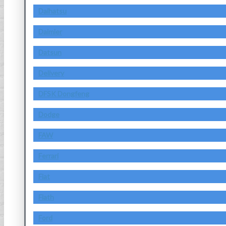
Daihatsu
Daimler
Datsun
Delivery
DFSK Dongfeng
Dodge
FAW
Ferrari
Fiat
Fiath
Ford