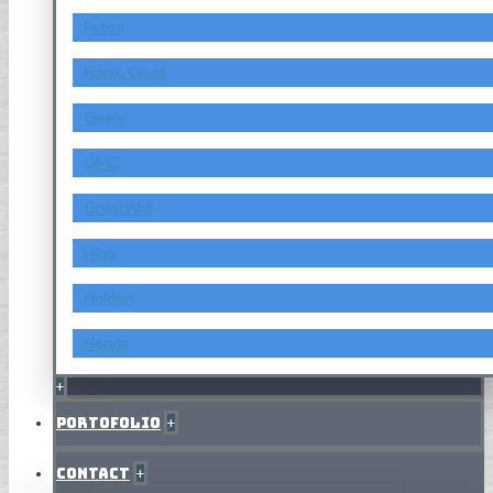
Foton
Fuyao Glass
Geely
GMC
GreatWall
Hino
Holden
Honda
+
Portofolio
+
Contact
+