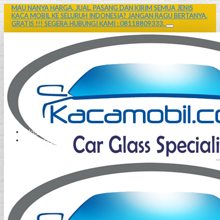
MAU NANYA HARGA, JUAL, PASANG DAN KIRIM SEMUA JENIS
KACA MOBIL KE SELURUH INDONESIA? JANGAN RAGU BERTANYA.
GRATIS !!! SEGERA HUBUNGI KAMI : 08118809333.
Home
Contact Us