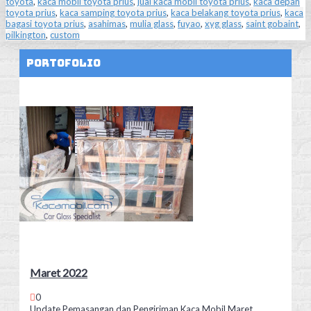
toyota
,
kaca mobil toyota prius
,
jual kaca mobil toyota prius
,
kaca depan
toyota prius
,
kaca samping toyota prius
,
kaca belakang toyota prius
,
kaca
bagasi toyota prius
,
asahimas
,
mulia glass
,
fuyao
,
xyg glass
,
saint gobaint
,
pilkington
,
custom
Portofolio
Maret 2022
0
Update Pemasangan dan Pengiriman Kaca Mobil Maret