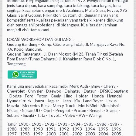
Indonesia. Berpengalaman sejak tahun 1972. Menyediakan berbagai
jenis kaca depan, kaca samping, kaca belakang, kaca bagasi, kaca
segitiga, kaca spion dengan merk Asahimas, Mulia Glass, Fuyao, XYG
Glass, Saint Gobain, Pilkington, Custom, dll. dengan harga yang
kompetitif serta kualitas pekerjaan yang terbaik, karena didukung
oleh tenaga ahli profesional di bidangnya. Kualitas dan jaminan
menjadi visi utama kami.
LOKASI WORKSHOP DAN GUDANG :
Gudang Bandung - Komp. Cibolerang Indah, Jl. Margajaya Raya No.
7A, Kopo, Bandung.
Gudang Tangerang - Jl. Daan Mogot KM 23, Tanah Tinggi (Setelah
Pom Bensin/Tunas Daihatsu) Jl. Kehakiman Raya Blok C No. 1,
Tangerang.
Kami juga menyediakan kaca mobil Merk Audi - Bmw - Cherry -
Chevrolet - Chrysler - Daewoo - Daihatsu - Datsun - DFSK Dongfeng
- Dodge - Ford - Foton - Geely - Hino - Holden - Honda - Hyundai -
Hyundai truck - Isuzu - Jaguar - Jeep - Kia - Land Rover - Lexus -
Mazda - Mercedes Benz - Mercy Truck - Moris Mini - Mitsubishi -
Nissan - Nissan UD - Opel - Peugeot - Proton - Renault - Scania -
Subaru - Suzuki - Tata - Toyota - Volvo - VW - Wuling.
Tahun 1980 - 1981 - 1982 - 1983 - 1984 - 1985 - 1986 - 1987 -
1988 - 1989 - 1990 - 1991 - 1992 - 1993 - 1994 - 1995 - 1996 -
1997 - 1998 - 1999 - 2000 - 2001 - 2002 - 2003 - 2004 - 2005 -