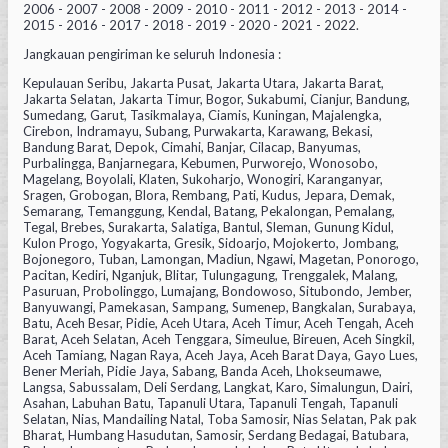
2006 - 2007 - 2008 - 2009 - 2010 - 2011 - 2012 - 2013 - 2014 -
2015 - 2016 - 2017 - 2018 - 2019 - 2020 - 2021 - 2022.
Jangkauan pengiriman ke seluruh Indonesia :
Kepulauan Seribu, Jakarta Pusat, Jakarta Utara, Jakarta Barat,
Jakarta Selatan, Jakarta Timur, Bogor, Sukabumi, Cianjur, Bandung,
Sumedang, Garut, Tasikmalaya, Ciamis, Kuningan, Majalengka,
Cirebon, Indramayu, Subang, Purwakarta, Karawang, Bekasi,
Bandung Barat, Depok, Cimahi, Banjar, Cilacap, Banyumas,
Purbalingga, Banjarnegara, Kebumen, Purworejo, Wonosobo,
Magelang, Boyolali, Klaten, Sukoharjo, Wonogiri, Karanganyar,
Sragen, Grobogan, Blora, Rembang, Pati, Kudus, Jepara, Demak,
Semarang, Temanggung, Kendal, Batang, Pekalongan, Pemalang,
Tegal, Brebes, Surakarta, Salatiga, Bantul, Sleman, Gunung Kidul,
Kulon Progo, Yogyakarta, Gresik, Sidoarjo, Mojokerto, Jombang,
Bojonegoro, Tuban, Lamongan, Madiun, Ngawi, Magetan, Ponorogo,
Pacitan, Kediri, Nganjuk, Blitar, Tulungagung, Trenggalek, Malang,
Pasuruan, Probolinggo, Lumajang, Bondowoso, Situbondo, Jember,
Banyuwangi, Pamekasan, Sampang, Sumenep, Bangkalan, Surabaya,
Batu, Aceh Besar, Pidie, Aceh Utara, Aceh Timur, Aceh Tengah, Aceh
Barat, Aceh Selatan, Aceh Tenggara, Simeulue, Bireuen, Aceh Singkil,
Aceh Tamiang, Nagan Raya, Aceh Jaya, Aceh Barat Daya, Gayo Lues,
Bener Meriah, Pidie Jaya, Sabang, Banda Aceh, Lhokseumawe,
Langsa, Sabussalam, Deli Serdang, Langkat, Karo, Simalungun, Dairi,
Asahan, Labuhan Batu, Tapanuli Utara, Tapanuli Tengah, Tapanuli
Selatan, Nias, Mandailing Natal, Toba Samosir, Nias Selatan, Pak pak
Bharat, Humbang Hasudutan, Samosir, Serdang Bedagai, Batubara,