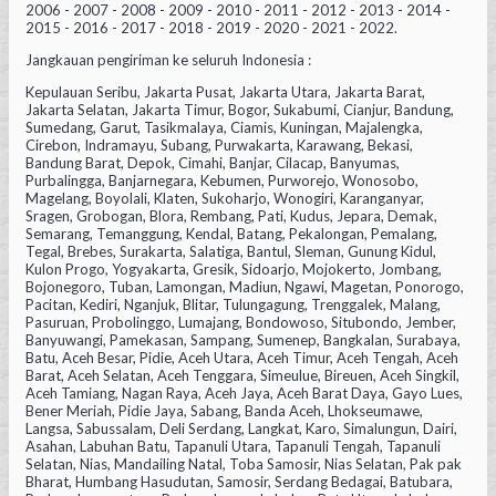
2006 - 2007 - 2008 - 2009 - 2010 - 2011 - 2012 - 2013 - 2014 -
2015 - 2016 - 2017 - 2018 - 2019 - 2020 - 2021 - 2022.
Jangkauan pengiriman ke seluruh Indonesia :
Kepulauan Seribu, Jakarta Pusat, Jakarta Utara, Jakarta Barat,
Jakarta Selatan, Jakarta Timur, Bogor, Sukabumi, Cianjur, Bandung,
Sumedang, Garut, Tasikmalaya, Ciamis, Kuningan, Majalengka,
Cirebon, Indramayu, Subang, Purwakarta, Karawang, Bekasi,
Bandung Barat, Depok, Cimahi, Banjar, Cilacap, Banyumas,
Purbalingga, Banjarnegara, Kebumen, Purworejo, Wonosobo,
Magelang, Boyolali, Klaten, Sukoharjo, Wonogiri, Karanganyar,
Sragen, Grobogan, Blora, Rembang, Pati, Kudus, Jepara, Demak,
Semarang, Temanggung, Kendal, Batang, Pekalongan, Pemalang,
Tegal, Brebes, Surakarta, Salatiga, Bantul, Sleman, Gunung Kidul,
Kulon Progo, Yogyakarta, Gresik, Sidoarjo, Mojokerto, Jombang,
Bojonegoro, Tuban, Lamongan, Madiun, Ngawi, Magetan, Ponorogo,
Pacitan, Kediri, Nganjuk, Blitar, Tulungagung, Trenggalek, Malang,
Pasuruan, Probolinggo, Lumajang, Bondowoso, Situbondo, Jember,
Banyuwangi, Pamekasan, Sampang, Sumenep, Bangkalan, Surabaya,
Batu, Aceh Besar, Pidie, Aceh Utara, Aceh Timur, Aceh Tengah, Aceh
Barat, Aceh Selatan, Aceh Tenggara, Simeulue, Bireuen, Aceh Singkil,
Aceh Tamiang, Nagan Raya, Aceh Jaya, Aceh Barat Daya, Gayo Lues,
Bener Meriah, Pidie Jaya, Sabang, Banda Aceh, Lhokseumawe,
Langsa, Sabussalam, Deli Serdang, Langkat, Karo, Simalungun, Dairi,
Asahan, Labuhan Batu, Tapanuli Utara, Tapanuli Tengah, Tapanuli
Selatan, Nias, Mandailing Natal, Toba Samosir, Nias Selatan, Pak pak
Bharat, Humbang Hasudutan, Samosir, Serdang Bedagai, Batubara,