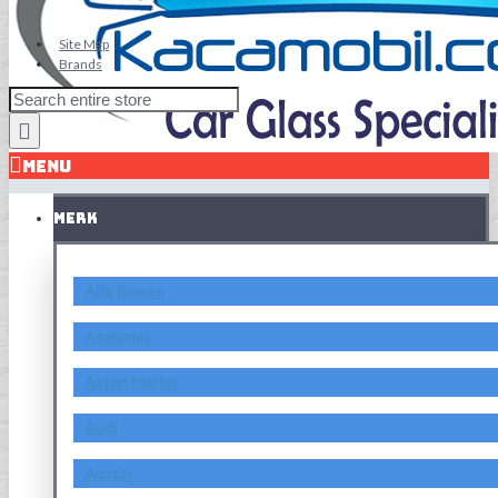
Site Map
Brands
MENU
MERK
Alfa Romeo
Asahimas
Aston Martin
Audi
Austin