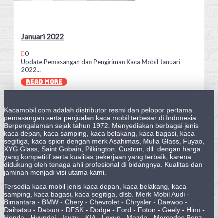
Januari 2022
0
Update Pemasangan dan Pengiriman Kaca Mobil Januari
2022...
READ MORE
Kacamobil.com adalah distributor resmi dan pelopor pertama
pemasangan serta penjualan kaca mobil terbesar di Indonesia.
Berpengalaman sejak tahun 1972. Menyediakan berbagai jenis
kaca depan, kaca samping, kaca belakang, kaca bagasi, kaca
segitiga, kaca spion dengan merk Asahimas, Mulia Glass, Fuyao,
XYG Glass, Saint Gobain, Pilkington, Custom, dll. dengan harga
yang kompetitif serta kualitas pekerjaan yang terbaik, karena
didukung oleh tenaga ahli profesional di bidangnya. Kualitas dan
jaminan menjadi visi utama kami.
Tersedia kaca mobil jenis kaca depan, kaca belakang, kaca
samping, kaca bagasi, kaca segitiga, dlsb. Merk Mobil Audi -
Bimantara - BMW - Chery - Chevrolet - Chrysler - Daewoo -
Daihatsu - Datsun - DFSK - Dodge - Ford - Foton - Geely - Hino -
Honda - Hyundai - Isuzu - KIA - Lexus - Mazda - Mercedes Benz -