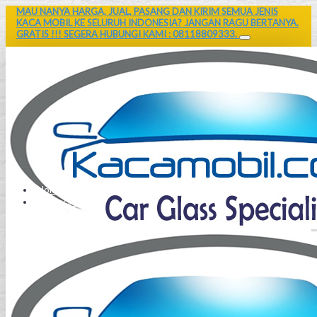
MAU NANYA HARGA, JUAL, PASANG DAN KIRIM SEMUA JENIS
KACA MOBIL KE SELURUH INDONESIA? JANGAN RAGU BERTANYA.
GRATIS !!! SEGERA HUBUNGI KAMI : 08118809333.
Home
Contact Us