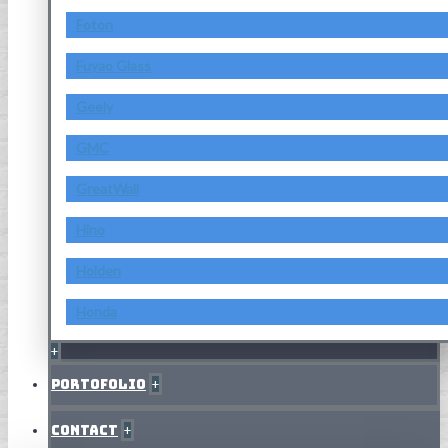
Foton
Fuyao Glass
Geely
GMC
GreatWall
Hino
Holden
Honda
+
Portofolio
+
Contact
+