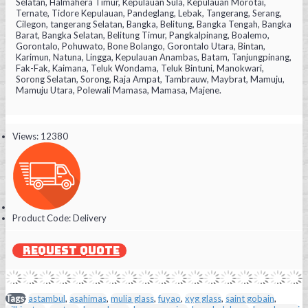
Selatan, Halmahera Timur, Kepulauan Sula, Kepulauan Morotai,
Ternate, Tidore Kepulauan, Pandeglang, Lebak, Tangerang, Serang,
Cilegon, tangerang Selatan, Bangka, Belitung, Bangka Tengah, Bangka
Barat, Bangka Selatan, Belitung Timur, Pangkalpinang, Boalemo,
Gorontalo, Pohuwato, Bone Bolango, Gorontalo Utara, Bintan,
Karimun, Natuna, Lingga, Kepulauan Anambas, Batam, Tanjungpinang,
Fak-Fak, Kaimana, Teluk Wondama, Teluk Bintuni, Manokwari,
Sorong Selatan, Sorong, Raja Ampat, Tambrauw, Maybrat, Mamuju,
Mamuju Utara, Polewali Mamasa, Mamasa, Majene.
Views: 12380
Product Code:
Delivery
REQUEST QUOTE
Tags:
astambul
,
asahimas
,
mulia glass
,
fuyao
,
xyg glass
,
saint gobain
,