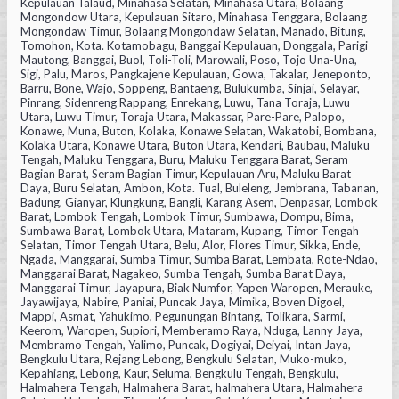
Kepulauan Talaud, Minahasa Selatan, Minahasa Utara, Bolaang
Mongondow Utara, Kepulauan Sitaro, Minahasa Tenggara, Bolaang
Mongondaw Timur, Bolaang Mongondaw Selatan, Manado, Bitung,
Tomohon, Kota. Kotamobagu, Banggai Kepulauan, Donggala, Parigi
Mautong, Banggai, Buol, Toli-Toli, Marowali, Poso, Tojo Una-Una,
Sigi, Palu, Maros, Pangkajene Kepulauan, Gowa, Takalar, Jeneponto,
Barru, Bone, Wajo, Soppeng, Bantaeng, Bulukumba, Sinjai, Selayar,
Pinrang, Sidenreng Rappang, Enrekang, Luwu, Tana Toraja, Luwu
Utara, Luwu Timur, Toraja Utara, Makassar, Pare-Pare, Palopo,
Konawe, Muna, Buton, Kolaka, Konawe Selatan, Wakatobi, Bombana,
Kolaka Utara, Konawe Utara, Buton Utara, Kendari, Baubau, Maluku
Tengah, Maluku Tenggara, Buru, Maluku Tenggara Barat, Seram
Bagian Barat, Seram Bagian Timur, Kepulauan Aru, Maluku Barat
Daya, Buru Selatan, Ambon, Kota. Tual, Buleleng, Jembrana, Tabanan,
Badung, Gianyar, Klungkung, Bangli, Karang Asem, Denpasar, Lombok
Barat, Lombok Tengah, Lombok Timur, Sumbawa, Dompu, Bima,
Sumbawa Barat, Lombok Utara, Mataram, Kupang, Timor Tengah
Selatan, Timor Tengah Utara, Belu, Alor, Flores Timur, Sikka, Ende,
Ngada, Manggarai, Sumba Timur, Sumba Barat, Lembata, Rote-Ndao,
Manggarai Barat, Nagakeo, Sumba Tengah, Sumba Barat Daya,
Manggarai Timur, Jayapura, Biak Numfor, Yapen Waropen, Merauke,
Jayawijaya, Nabire, Paniai, Puncak Jaya, Mimika, Boven Digoel,
Mappi, Asmat, Yahukimo, Pegunungan Bintang, Tolikara, Sarmi,
Keerom, Waropen, Supiori, Memberamo Raya, Nduga, Lanny Jaya,
Membramo Tengah, Yalimo, Puncak, Dogiyai, Deiyai, Intan Jaya,
Bengkulu Utara, Rejang Lebong, Bengkulu Selatan, Muko-muko,
Kepahiang, Lebong, Kaur, Seluma, Bengkulu Tengah, Bengkulu,
Halmahera Tengah, Halmahera Barat, halmahera Utara, Halmahera