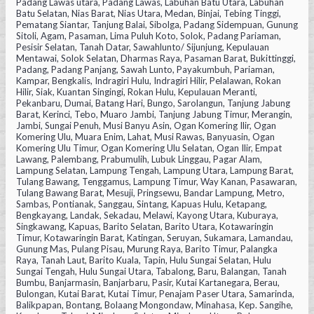
Padang Lawas utara, Padang Lawas, Labuhan Batu Utara, Labuhan
Batu Selatan, Nias Barat, Nias Utara, Medan, Binjai, Tebing Tinggi,
Pematang Siantar, Tanjung Balai, Sibolga, Padang Sidempuan, Gunung
Sitoli, Agam, Pasaman, Lima Puluh Koto, Solok, Padang Pariaman,
Pesisir Selatan, Tanah Datar, Sawahlunto/ Sijunjung, Kepulauan
Mentawai, Solok Selatan, Dharmas Raya, Pasaman Barat, Bukittinggi,
Padang, Padang Panjang, Sawah Lunto, Payakumbuh, Pariaman,
Kampar, Bengkalis, Indragiri Hulu, Indragiri Hilir, Pelalawan, Rokan
Hilir, Siak, Kuantan Singingi, Rokan Hulu, Kepulauan Meranti,
Pekanbaru, Dumai, Batang Hari, Bungo, Sarolangun, Tanjung Jabung
Barat, Kerinci, Tebo, Muaro Jambi, Tanjung Jabung Timur, Merangin,
Jambi, Sungai Penuh, Musi Banyu Asin, Ogan Komering Ilir, Ogan
Komering Ulu, Muara Enim, Lahat, Musi Rawas, Banyuasin, Ogan
Komering Ulu Timur, Ogan Komering Ulu Selatan, Ogan Ilir, Empat
Lawang, Palembang, Prabumulih, Lubuk Linggau, Pagar Alam,
Lampung Selatan, Lampung Tengah, Lampung Utara, Lampung Barat,
Tulang Bawang, Tenggamus, Lampung Timur, Way Kanan, Pasawaran,
Tulang Bawang Barat, Mesuji, Pringsewu, Bandar Lampung, Metro,
Sambas, Pontianak, Sanggau, Sintang, Kapuas Hulu, Ketapang,
Bengkayang, Landak, Sekadau, Melawi, Kayong Utara, Kuburaya,
Singkawang, Kapuas, Barito Selatan, Barito Utara, Kotawaringin
Timur, Kotawaringin Barat, Katingan, Seruyan, Sukamara, Lamandau,
Gunung Mas, Pulang Pisau, Murung Raya, Barito Timur, Palangka
Raya, Tanah Laut, Barito Kuala, Tapin, Hulu Sungai Selatan, Hulu
Sungai Tengah, Hulu Sungai Utara, Tabalong, Baru, Balangan, Tanah
Bumbu, Banjarmasin, Banjarbaru, Pasir, Kutai Kartanegara, Berau,
Bulongan, Kutai Barat, Kutai Timur, Penajam Paser Utara, Samarinda,
Balikpapan, Bontang, Bolaang Mongondaw, Minahasa, Kep. Sangihe,