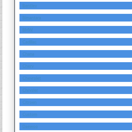
Bentley
Bimantara
BMW
Cadillac
Chana
Chery
Chevrolet
Chrysler
Citroen
Custom
Daewoo