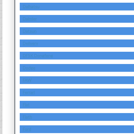
Daihatsu
Daimler
Datsun
Delivery
DFSK Dongfeng
Dodge
FAW
Ferrari
Fiat
Fiath
Ford