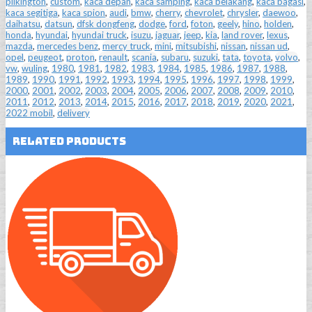
pilkington
,
custom
,
kaca depan
,
kaca samping
,
kaca belakang
,
kaca bagasi
,
kaca segitiga
,
kaca spion
,
audi
,
bmw
,
cherry
,
chevrolet
,
chrysler
,
daewoo
,
daihatsu
,
datsun
,
dfsk dongfeng
,
dodge
,
ford
,
foton
,
geely
,
hino
,
holden
,
honda
,
hyundai
,
hyundai truck
,
isuzu
,
jaguar
,
jeep
,
kia
,
land rover
,
lexus
,
mazda
,
mercedes benz
,
mercy truck
,
mini
,
mitsubishi
,
nissan
,
nissan ud
,
opel
,
peugeot
,
proton
,
renault
,
scania
,
subaru
,
suzuki
,
tata
,
toyota
,
volvo
,
vw
,
wuling
,
1980
,
1981
,
1982
,
1983
,
1984
,
1985
,
1986
,
1987
,
1988
,
1989
,
1990
,
1991
,
1992
,
1993
,
1994
,
1995
,
1996
,
1997
,
1998
,
1999
,
2000
,
2001
,
2002
,
2003
,
2004
,
2005
,
2006
,
2007
,
2008
,
2009
,
2010
,
2011
,
2012
,
2013
,
2014
,
2015
,
2016
,
2017
,
2018
,
2019
,
2020
,
2021
,
2022 mobil
,
delivery
Related Products