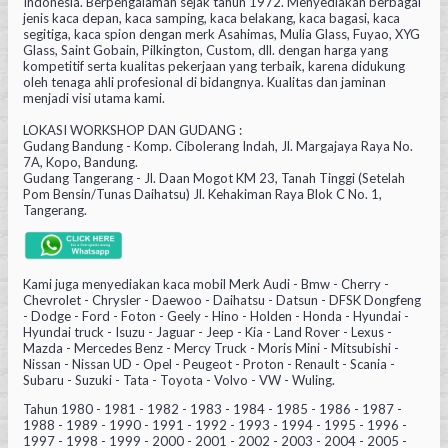
Indonesia. Berpengalaman sejak tahun 1972. Menyediakan berbagai
jenis kaca depan, kaca samping, kaca belakang, kaca bagasi, kaca
segitiga, kaca spion dengan merk Asahimas, Mulia Glass, Fuyao, XYG
Glass, Saint Gobain, Pilkington, Custom, dll. dengan harga yang
kompetitif serta kualitas pekerjaan yang terbaik, karena didukung
oleh tenaga ahli profesional di bidangnya. Kualitas dan jaminan
menjadi visi utama kami.
LOKASI WORKSHOP DAN GUDANG :
Gudang Bandung - Komp. Cibolerang Indah, Jl. Margajaya Raya No.
7A, Kopo, Bandung.
Gudang Tangerang - Jl. Daan Mogot KM 23, Tanah Tinggi (Setelah
Pom Bensin/Tunas Daihatsu) Jl. Kehakiman Raya Blok C No. 1,
Tangerang.
Kami juga menyediakan kaca mobil Merk Audi - Bmw - Cherry -
Chevrolet - Chrysler - Daewoo - Daihatsu - Datsun - DFSK Dongfeng
- Dodge - Ford - Foton - Geely - Hino - Holden - Honda - Hyundai -
Hyundai truck - Isuzu - Jaguar - Jeep - Kia - Land Rover - Lexus -
Mazda - Mercedes Benz - Mercy Truck - Moris Mini - Mitsubishi -
Nissan - Nissan UD - Opel - Peugeot - Proton - Renault - Scania -
Subaru - Suzuki - Tata - Toyota - Volvo - VW - Wuling.
Tahun 1980 - 1981 - 1982 - 1983 - 1984 - 1985 - 1986 - 1987 -
1988 - 1989 - 1990 - 1991 - 1992 - 1993 - 1994 - 1995 - 1996 -
1997 - 1998 - 1999 - 2000 - 2001 - 2002 - 2003 - 2004 - 2005 -