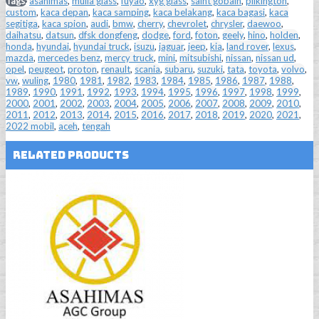
Tags:
asahimas
,
mulia glass
,
fuyao
,
xyg glass
,
saint gobain
,
pilkington
,
custom
,
kaca depan
,
kaca samping
,
kaca belakang
,
kaca bagasi
,
kaca
segitiga
,
kaca spion
,
audi
,
bmw
,
cherry
,
chevrolet
,
chrysler
,
daewoo
,
daihatsu
,
datsun
,
dfsk dongfeng
,
dodge
,
ford
,
foton
,
geely
,
hino
,
holden
,
honda
,
hyundai
,
hyundai truck
,
isuzu
,
jaguar
,
jeep
,
kia
,
land rover
,
lexus
,
mazda
,
mercedes benz
,
mercy truck
,
mini
,
mitsubishi
,
nissan
,
nissan ud
,
opel
,
peugeot
,
proton
,
renault
,
scania
,
subaru
,
suzuki
,
tata
,
toyota
,
volvo
,
vw
,
wuling
,
1980
,
1981
,
1982
,
1983
,
1984
,
1985
,
1986
,
1987
,
1988
,
1989
,
1990
,
1991
,
1992
,
1993
,
1994
,
1995
,
1996
,
1997
,
1998
,
1999
,
2000
,
2001
,
2002
,
2003
,
2004
,
2005
,
2006
,
2007
,
2008
,
2009
,
2010
,
2011
,
2012
,
2013
,
2014
,
2015
,
2016
,
2017
,
2018
,
2019
,
2020
,
2021
,
2022 mobil
,
aceh
,
tengah
Related Products