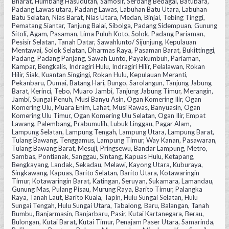
Bharat, Humbang Hasudutan, Samosir, Serdang Bedagai, Batubara,
Padang Lawas utara, Padang Lawas, Labuhan Batu Utara, Labuhan
Batu Selatan, Nias Barat, Nias Utara, Medan, Binjai, Tebing Tinggi,
Pematang Siantar, Tanjung Balai, Sibolga, Padang Sidempuan, Gunung
Sitoli, Agam, Pasaman, Lima Puluh Koto, Solok, Padang Pariaman,
Pesisir Selatan, Tanah Datar, Sawahlunto/ Sijunjung, Kepulauan
Mentawai, Solok Selatan, Dharmas Raya, Pasaman Barat, Bukittinggi,
Padang, Padang Panjang, Sawah Lunto, Payakumbuh, Pariaman,
Kampar, Bengkalis, Indragiri Hulu, Indragiri Hilir, Pelalawan, Rokan
Hilir, Siak, Kuantan Singingi, Rokan Hulu, Kepulauan Meranti,
Pekanbaru, Dumai, Batang Hari, Bungo, Sarolangun, Tanjung Jabung
Barat, Kerinci, Tebo, Muaro Jambi, Tanjung Jabung Timur, Merangin,
Jambi, Sungai Penuh, Musi Banyu Asin, Ogan Komering Ilir, Ogan
Komering Ulu, Muara Enim, Lahat, Musi Rawas, Banyuasin, Ogan
Komering Ulu Timur, Ogan Komering Ulu Selatan, Ogan Ilir, Empat
Lawang, Palembang, Prabumulih, Lubuk Linggau, Pagar Alam,
Lampung Selatan, Lampung Tengah, Lampung Utara, Lampung Barat,
Tulang Bawang, Tenggamus, Lampung Timur, Way Kanan, Pasawaran,
Tulang Bawang Barat, Mesuji, Pringsewu, Bandar Lampung, Metro,
Sambas, Pontianak, Sanggau, Sintang, Kapuas Hulu, Ketapang,
Bengkayang, Landak, Sekadau, Melawi, Kayong Utara, Kuburaya,
Singkawang, Kapuas, Barito Selatan, Barito Utara, Kotawaringin
Timur, Kotawaringin Barat, Katingan, Seruyan, Sukamara, Lamandau,
Gunung Mas, Pulang Pisau, Murung Raya, Barito Timur, Palangka
Raya, Tanah Laut, Barito Kuala, Tapin, Hulu Sungai Selatan, Hulu
Sungai Tengah, Hulu Sungai Utara, Tabalong, Baru, Balangan, Tanah
Bumbu, Banjarmasin, Banjarbaru, Pasir, Kutai Kartanegara, Berau,
Bulongan, Kutai Barat, Kutai Timur, Penajam Paser Utara, Samarinda,