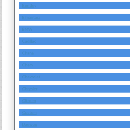
Bentley
Bimantara
BMW
Cadillac
Chana
Chery
Chevrolet
Chrysler
Citroen
Custom
Daewoo