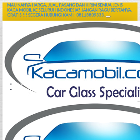
MAU NANYA HARGA, JUAL, PASANG DAN KIRIM SEMUA JENIS
KACA MOBIL KE SELURUH INDONESIA? JANGAN RAGU BERTANYA.
GRATIS !!! SEGERA HUBUNGI KAMI : 08118809333.
Home
Contact Us