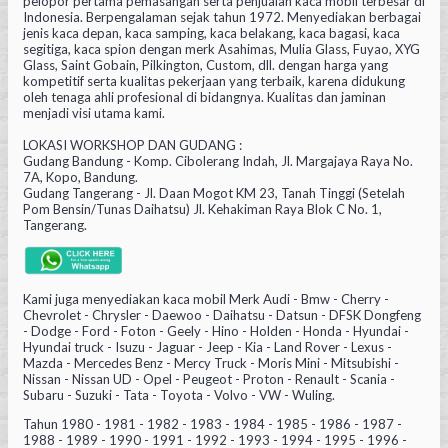
pelopor pertama pemasangan serta penjualan kaca mobil terbesar di
Indonesia. Berpengalaman sejak tahun 1972. Menyediakan berbagai
jenis kaca depan, kaca samping, kaca belakang, kaca bagasi, kaca
segitiga, kaca spion dengan merk Asahimas, Mulia Glass, Fuyao, XYG
Glass, Saint Gobain, Pilkington, Custom, dll. dengan harga yang
kompetitif serta kualitas pekerjaan yang terbaik, karena didukung
oleh tenaga ahli profesional di bidangnya. Kualitas dan jaminan
menjadi visi utama kami.
LOKASI WORKSHOP DAN GUDANG :
Gudang Bandung - Komp. Cibolerang Indah, Jl. Margajaya Raya No.
7A, Kopo, Bandung.
Gudang Tangerang - Jl. Daan Mogot KM 23, Tanah Tinggi (Setelah
Pom Bensin/Tunas Daihatsu) Jl. Kehakiman Raya Blok C No. 1,
Tangerang.
Kami juga menyediakan kaca mobil Merk Audi - Bmw - Cherry -
Chevrolet - Chrysler - Daewoo - Daihatsu - Datsun - DFSK Dongfeng
- Dodge - Ford - Foton - Geely - Hino - Holden - Honda - Hyundai -
Hyundai truck - Isuzu - Jaguar - Jeep - Kia - Land Rover - Lexus -
Mazda - Mercedes Benz - Mercy Truck - Moris Mini - Mitsubishi -
Nissan - Nissan UD - Opel - Peugeot - Proton - Renault - Scania -
Subaru - Suzuki - Tata - Toyota - Volvo - VW - Wuling.
Tahun 1980 - 1981 - 1982 - 1983 - 1984 - 1985 - 1986 - 1987 -
1988 - 1989 - 1990 - 1991 - 1992 - 1993 - 1994 - 1995 - 1996 -