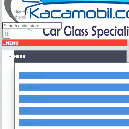
Site Map
Brands
MENU
MERK
Alfa Romeo
Asahimas
Aston Martin
Audi
Austin