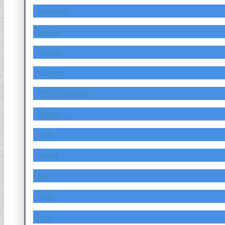
Daihatsu
Daimler
Datsun
Delivery
DFSK Dongfeng
Dodge
FAW
Ferrari
Fiat
Fiath
Ford