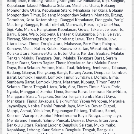
Balikpapan, Bontang, Bolaang Mongondaw, Minahasa, Kep. Sangihe,
Kepulauan Talaud, Minahasa Selatan, Minahasa Utara, Bolaang
Mongondow Utara, Kepulauan Sitaro, Minahasa Tenggara, Bolaang
Mongondaw Timur, Bolaang Mongondaw Selatan, Manado, Bitung,
Tomohon, Kota. Kotamobagu, Banggai Kepulauan, Donggala, Parigi
Mautong, Banggai, Buol, Toli-Toli, Marowali, Poso, Tojo Una-Una,
Sigi, Palu, Maros, Pangkajene Kepulauan, Gowa, Takalar, Jeneponto,
Barru, Bone, Wajo, Soppeng, Bantaeng, Bulukumba, Sinjai, Selayar,
Pinrang, Sidenreng Rappang, Enrekang, Luwu, Tana Toraja, Luwu
Utara, Luwu Timur, Toraja Utara, Makassar, Pare-Pare, Palopo,
Konawe, Muna, Buton, Kolaka, Konawe Selatan, Wakatobi, Bombana,
Kolaka Utara, Konawe Utara, Buton Utara, Kendari, Baubau, Maluku
Tengah, Maluku Tenggara, Buru, Maluku Tenggara Barat, Seram
Bagian Barat, Seram Bagian Timur, Kepulauan Aru, Maluku Barat
Daya, Buru Selatan, Ambon, Kota. Tual, Buleleng, Jembrana, Tabanan,
Badung, Gianyar, Klungkung, Bangli, Karang Asem, Denpasar, Lombok
Barat, Lombok Tengah, Lombok Timur, Sumbawa, Dompu, Bima,
Sumbawa Barat, Lombok Utara, Mataram, Kupang, Timor Tengah
Selatan, Timor Tengah Utara, Belu, Alor, Flores Timur, Sikka, Ende,
Ngada, Manggarai, Sumba Timur, Sumba Barat, Lembata, Rote-Ndao,
Manggarai Barat, Nagakeo, Sumba Tengah, Sumba Barat Daya,
Manggarai Timur, Jayapura, Biak Numfor, Yapen Waropen, Merauke,
Jayawijaya, Nabire, Paniai, Puncak Jaya, Mimika, Boven Digoel,
Mappi, Asmat, Yahukimo, Pegunungan Bintang, Tolikara, Sarmi,
Keerom, Waropen, Supiori, Memberamo Raya, Nduga, Lanny Jaya,
Membramo Tengah, Yalimo, Puncak, Dogiyai, Deiyai, Intan Jaya,
Bengkulu Utara, Rejang Lebong, Bengkulu Selatan, Muko-muko,
Kepahiang, Lebong, Kaur, Seluma, Bengkulu Tengah, Bengkulu,