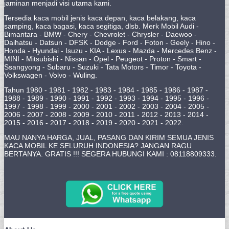
jaminan menjadi visi utama kami.
Tersedia kaca mobil jenis kaca depan, kaca belakang, kaca
samping, kaca bagasi, kaca segitiga, dlsb. Merk Mobil Audi -
Bimantara - BMW - Chery - Chevrolet - Chrysler - Daewoo -
Daihatsu - Datsun - DFSK - Dodge - Ford - Foton - Geely - Hino -
Honda - Hyundai - Isuzu - KIA - Lexus - Mazda - Mercedes Benz -
MINI - Mitsubishi - Nissan - Opel - Peugeot - Proton - Smart -
Ssangyong - Subaru - Suzuki - Tata Motors - Timor - Toyota -
Volkswagen - Volvo - Wuling.
Tahun 1980 - 1981 - 1982 - 1983 - 1984 - 1985 - 1986 - 1987 -
1988 - 1989 - 1990 - 1991 - 1992 - 1993 - 1994 - 1995 - 1996 -
1997 - 1998 - 1999 - 2000 - 2001 - 2002 - 2003 - 2004 - 2005 -
2006 - 2007 - 2008 - 2009 - 2010 - 2011 - 2012 - 2013 - 2014 -
2015 - 2016 - 2017 - 2018 - 2019 - 2020 - 2021 - 2022.
MAU NANYA HARGA, JUAL, PASANG DAN KIRIM SEMUA JENIS
KACA MOBIL KE SELURUH INDONESIA? JANGAN RAGU
BERTANYA. GRATIS !!! SEGERA HUBUNGI KAMI : 08118809333.