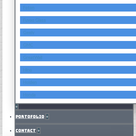
Foton
Fuyao Glass
Geely
GMC
GreatWall
Hino
Holden
Honda
+
Portofolio
+
Contact
+