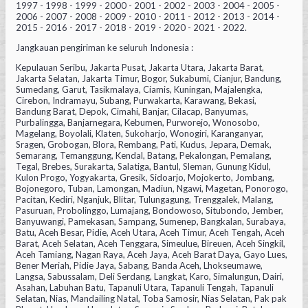
1997 - 1998 - 1999 - 2000 - 2001 - 2002 - 2003 - 2004 - 2005 -
2006 - 2007 - 2008 - 2009 - 2010 - 2011 - 2012 - 2013 - 2014 -
2015 - 2016 - 2017 - 2018 - 2019 - 2020 - 2021 - 2022.
Jangkauan pengiriman ke seluruh Indonesia :
Kepulauan Seribu, Jakarta Pusat, Jakarta Utara, Jakarta Barat,
Jakarta Selatan, Jakarta Timur, Bogor, Sukabumi, Cianjur, Bandung,
Sumedang, Garut, Tasikmalaya, Ciamis, Kuningan, Majalengka,
Cirebon, Indramayu, Subang, Purwakarta, Karawang, Bekasi,
Bandung Barat, Depok, Cimahi, Banjar, Cilacap, Banyumas,
Purbalingga, Banjarnegara, Kebumen, Purworejo, Wonosobo,
Magelang, Boyolali, Klaten, Sukoharjo, Wonogiri, Karanganyar,
Sragen, Grobogan, Blora, Rembang, Pati, Kudus, Jepara, Demak,
Semarang, Temanggung, Kendal, Batang, Pekalongan, Pemalang,
Tegal, Brebes, Surakarta, Salatiga, Bantul, Sleman, Gunung Kidul,
Kulon Progo, Yogyakarta, Gresik, Sidoarjo, Mojokerto, Jombang,
Bojonegoro, Tuban, Lamongan, Madiun, Ngawi, Magetan, Ponorogo,
Pacitan, Kediri, Nganjuk, Blitar, Tulungagung, Trenggalek, Malang,
Pasuruan, Probolinggo, Lumajang, Bondowoso, Situbondo, Jember,
Banyuwangi, Pamekasan, Sampang, Sumenep, Bangkalan, Surabaya,
Batu, Aceh Besar, Pidie, Aceh Utara, Aceh Timur, Aceh Tengah, Aceh
Barat, Aceh Selatan, Aceh Tenggara, Simeulue, Bireuen, Aceh Singkil,
Aceh Tamiang, Nagan Raya, Aceh Jaya, Aceh Barat Daya, Gayo Lues,
Bener Meriah, Pidie Jaya, Sabang, Banda Aceh, Lhokseumawe,
Langsa, Sabussalam, Deli Serdang, Langkat, Karo, Simalungun, Dairi,
Asahan, Labuhan Batu, Tapanuli Utara, Tapanuli Tengah, Tapanuli
Selatan, Nias, Mandailing Natal, Toba Samosir, Nias Selatan, Pak pak