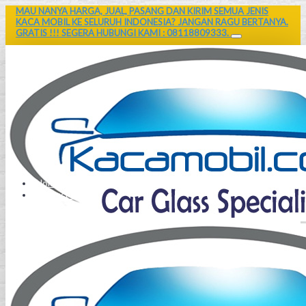
MAU NANYA HARGA, JUAL, PASANG DAN KIRIM SEMUA JENIS
KACA MOBIL KE SELURUH INDONESIA? JANGAN RAGU BERTANYA.
GRATIS !!! SEGERA HUBUNGI KAMI : 08118809333.
Home
Contact Us