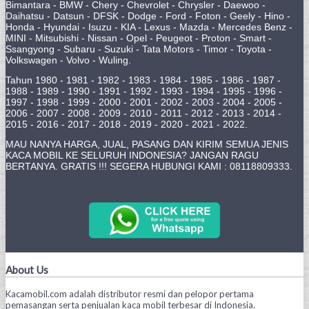
Bimantara - BMW - Chery - Chevrolet - Chrysler - Daewoo -
Daihatsu - Datsun - DFSK - Dodge - Ford - Foton - Geely - Hino -
Honda - Hyundai - Isuzu - KIA - Lexus - Mazda - Mercedes Benz -
MINI - Mitsubishi - Nissan - Opel - Peugeot - Proton - Smart -
Ssangyong - Subaru - Suzuki - Tata Motors - Timor - Toyota -
Volkswagen - Volvo - Wuling.
Tahun 1980 - 1981 - 1982 - 1983 - 1984 - 1985 - 1986 - 1987 -
1988 - 1989 - 1990 - 1991 - 1992 - 1993 - 1994 - 1995 - 1996 -
1997 - 1998 - 1999 - 2000 - 2001 - 2002 - 2003 - 2004 - 2005 -
2006 - 2007 - 2008 - 2009 - 2010 - 2011 - 2012 - 2013 - 2014 -
2015 - 2016 - 2017 - 2018 - 2019 - 2020 - 2021 - 2022.
MAU NANYA HARGA, JUAL, PASANG DAN KIRIM SEMUA JENIS
KACA MOBIL KE SELURUH INDONESIA? JANGAN RAGU
BERTANYA. GRATIS !!! SEGERA HUBUNGI KAMI : 08118809333.
About Us
Kacamobil.com adalah distributor resmi dan pelopor pertama
pemasangan serta penjualan kaca mobil terbesar di Indonesia.