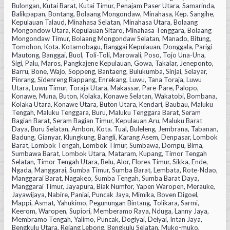
Bulongan, Kutai Barat, Kutai Timur, Penajam Paser Utara, Samarinda,
Balikpapan, Bontang, Bolaang Mongondaw, Minahasa, Kep. Sangihe,
Kepulauan Talaud, Minahasa Selatan, Minahasa Utara, Bolaang
Mongondow Utara, Kepulauan Sitaro, Minahasa Tenggara, Bolaang
Mongondaw Timur, Bolaang Mongondaw Selatan, Manado, Bitung,
Tomohon, Kota. Kotamobagu, Banggai Kepulauan, Donggala, Parigi
Mautong, Banggai, Buol, Toli-Toli, Marowali, Poso, Tojo Una-Una,
Sigi, Palu, Maros, Pangkajene Kepulauan, Gowa, Takalar, Jeneponto,
Barru, Bone, Wajo, Soppeng, Bantaeng, Bulukumba, Sinjai, Selayar,
Pinrang, Sidenreng Rappang, Enrekang, Luwu, Tana Toraja, Luwu
Utara, Luwu Timur, Toraja Utara, Makassar, Pare-Pare, Palopo,
Konawe, Muna, Buton, Kolaka, Konawe Selatan, Wakatobi, Bombana,
Kolaka Utara, Konawe Utara, Buton Utara, Kendari, Baubau, Maluku
Tengah, Maluku Tenggara, Buru, Maluku Tenggara Barat, Seram
Bagian Barat, Seram Bagian Timur, Kepulauan Aru, Maluku Barat
Daya, Buru Selatan, Ambon, Kota. Tual, Buleleng, Jembrana, Tabanan,
Badung, Gianyar, Klungkung, Bangli, Karang Asem, Denpasar, Lombok
Barat, Lombok Tengah, Lombok Timur, Sumbawa, Dompu, Bima,
Sumbawa Barat, Lombok Utara, Mataram, Kupang, Timor Tengah
Selatan, Timor Tengah Utara, Belu, Alor, Flores Timur, Sikka, Ende,
Ngada, Manggarai, Sumba Timur, Sumba Barat, Lembata, Rote-Ndao,
Manggarai Barat, Nagakeo, Sumba Tengah, Sumba Barat Daya,
Manggarai Timur, Jayapura, Biak Numfor, Yapen Waropen, Merauke,
Jayawijaya, Nabire, Paniai, Puncak Jaya, Mimika, Boven Digoel,
Mappi, Asmat, Yahukimo, Pegunungan Bintang, Tolikara, Sarmi,
Keerom, Waropen, Supiori, Memberamo Raya, Nduga, Lanny Jaya,
Membramo Tengah, Yalimo, Puncak, Dogiyai, Deiyai, Intan Jaya,
Bengkulu Utara, Rejang Lebong, Bengkulu Selatan, Muko-muko,