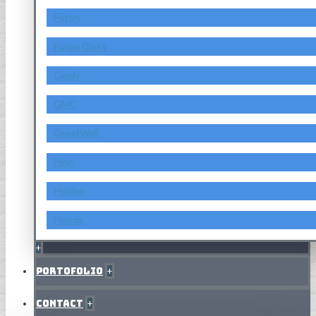
Foton
Fuyao Glass
Geely
GMC
GreatWall
Hino
Holden
Honda
+
Portofolio
+
Contact
+