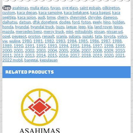
Tags:
asahimas
,
mulia glass
,
fuyao
,
xyg glass
,
saint gobain
,
pilkington
,
custom
,
kaca depan
,
kaca samping
,
kaca belakang
,
kaca bagasi
,
kaca
segitiga
,
kaca spion
,
audi
,
bmw
,
cherry
,
chevrolet
,
chrysler
,
daewoo
,
daihatsu
,
datsun
,
dfsk dongfeng
,
dodge
,
ford
,
foton
,
geely
,
hino
,
holden
,
honda
,
hyundai
,
hyundai truck
,
isuzu
,
jaguar
,
jeep
,
kia
,
land rover
,
lexus
,
mazda
,
mercedes benz
,
mercy truck
,
mini
,
mitsubishi
,
nissan
,
nissan ud
,
opel
,
peugeot
,
proton
,
renault
,
scania
,
subaru
,
suzuki
,
tata
,
toyota
,
volvo
,
vw
,
wuling
,
1980
,
1981
,
1982
,
1983
,
1984
,
1985
,
1986
,
1987
,
1988
,
1989
,
1990
,
1991
,
1992
,
1993
,
1994
,
1995
,
1996
,
1997
,
1998
,
1999
,
2000
,
2001
,
2002
,
2003
,
2004
,
2005
,
2006
,
2007
,
2008
,
2009
,
2010
,
2011
,
2012
,
2013
,
2014
,
2015
,
2016
,
2017
,
2018
,
2019
,
2020
,
2021
,
2022 mobil
,
banggai
,
kepulauan
Related Products