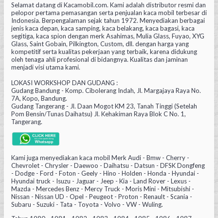
Selamat datang di Kacamobil.com. Kami adalah distributor resmi dan
pelopor pertama pemasangan serta penjualan kaca mobil terbesar di
Indonesia. Berpengalaman sejak tahun 1972. Menyediakan berbagai
jenis kaca depan, kaca samping, kaca belakang, kaca bagasi, kaca
segitiga, kaca spion dengan merk Asahimas, Mulia Glass, Fuyao, XYG
Glass, Saint Gobain, Pilkington, Custom, dll. dengan harga yang
kompetitif serta kualitas pekerjaan yang terbaik, karena didukung
oleh tenaga ahli profesional di bidangnya. Kualitas dan jaminan
menjadi visi utama kami.
LOKASI WORKSHOP DAN GUDANG :
Gudang Bandung - Komp. Cibolerang Indah, Jl. Margajaya Raya No.
7A, Kopo, Bandung.
Gudang Tangerang - Jl. Daan Mogot KM 23, Tanah Tinggi (Setelah
Pom Bensin/Tunas Daihatsu) Jl. Kehakiman Raya Blok C No. 1,
Tangerang.
Kami juga menyediakan kaca mobil Merk Audi - Bmw - Cherry -
Chevrolet - Chrysler - Daewoo - Daihatsu - Datsun - DFSK Dongfeng
- Dodge - Ford - Foton - Geely - Hino - Holden - Honda - Hyundai -
Hyundai truck - Isuzu - Jaguar - Jeep - Kia - Land Rover - Lexus -
Mazda - Mercedes Benz - Mercy Truck - Moris Mini - Mitsubishi -
Nissan - Nissan UD - Opel - Peugeot - Proton - Renault - Scania -
Subaru - Suzuki - Tata - Toyota - Volvo - VW - Wuling.