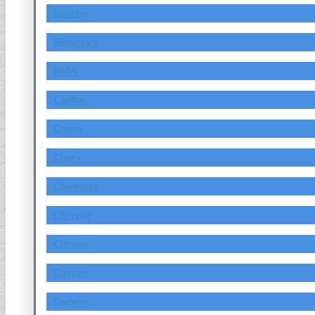
Bentley
Bimantara
BMW
Cadillac
Chana
Chery
Chevrolet
Chrysler
Citroen
Custom
Daewoo