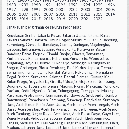
Tahun 1980 - 1981 - 1982 - 1983 - 1984 - 1985 - 1986 - 1987 -
1988 - 1989 - 1990 - 1991 - 1992 - 1993 - 1994 - 1995 - 1996 -
1997 - 1998 - 1999 - 2000 - 2001 - 2002 - 2003 - 2004 - 2005 -
2006 - 2007 - 2008 - 2009 - 2010 - 2011 - 2012 - 2013 - 2014 -
2015 - 2016 - 2017 - 2018 - 2019 - 2020 - 2021 - 2022.
Jangkauan pengiriman ke seluruh Indonesia :
Kepulauan Seribu, Jakarta Pusat, Jakarta Utara, Jakarta Barat,
Jakarta Selatan, Jakarta Timur, Bogor, Sukabumi, Cianjur, Bandung,
Sumedang, Garut, Tasikmalaya, Ciamis, Kuningan, Majalengka,
Cirebon, Indramayu, Subang, Purwakarta, Karawang, Bekasi,
Bandung Barat, Depok, Cimahi, Banjar, Cilacap, Banyumas,
Purbalingga, Banjarnegara, Kebumen, Purworejo, Wonosobo,
Magelang, Boyolali, Klaten, Sukoharjo, Wonogiri, Karanganyar,
Sragen, Grobogan, Blora, Rembang, Pati, Kudus, Jepara, Demak,
Semarang, Temanggung, Kendal, Batang, Pekalongan, Pemalang,
Tegal, Brebes, Surakarta, Salatiga, Bantul, Sleman, Gunung Kidul,
Kulon Progo, Yogyakarta, Gresik, Sidoarjo, Mojokerto, Jombang,
Bojonegoro, Tuban, Lamongan, Madiun, Ngawi, Magetan, Ponorogo,
Pacitan, Kediri, Nganjuk, Blitar, Tulungagung, Trenggalek, Malang,
Pasuruan, Probolinggo, Lumajang, Bondowoso, Situbondo, Jember,
Banyuwangi, Pamekasan, Sampang, Sumenep, Bangkalan, Surabaya,
Batu, Aceh Besar, Pidie, Aceh Utara, Aceh Timur, Aceh Tengah, Aceh
Barat, Aceh Selatan, Aceh Tenggara, Simeulue, Bireuen, Aceh Singkil,
Aceh Tamiang, Nagan Raya, Aceh Jaya, Aceh Barat Daya, Gayo Lues,
Bener Meriah, Pidie Jaya, Sabang, Banda Aceh, Lhokseumawe,
Langsa, Sabussalam, Deli Serdang, Langkat, Karo, Simalungun, Dairi,
Asahan, Labuhan Batu, Tapanuli Utara, Tapanuli Tengah, Tapanuli