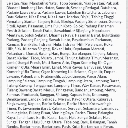
Selatan, Nias, Mandailing Natal, Toba Samosir, Nias Selatan, Pak pak
Bharat, Humbang Hasudutan, Samosir, Serdang Bedagai, Batubara,
Padang Lawas utara, Padang Lawas, Labuhan Batu Utara, Labuhan
Batu Selatan, Nias Barat, Nias Utara, Medan, Binjai, Tebing Tinggi,
Pematang Siantar, Tanjung Balai, Sibolga, Padang Sidempuan, Gunung
Sitoli, Agam, Pasaman, Lima Puluh Koto, Solok, Padang Pariaman,
Pesisir Selatan, Tanah Datar, Sawahlunto/ Sijunjung, Kepulauan
Mentawai, Solok Selatan, Dharmas Raya, Pasaman Barat, Bukittinggi,
Padang, Padang Panjang, Sawah Lunto, Payakumbuh, Pariaman,
Kampar, Bengkalis, Indragiri Hulu, Indragiri Hilir, Pelalawan, Rokan
Hilir, Siak, Kuantan Singingi, Rokan Hulu, Kepulauan Meranti,
Pekanbaru, Dumai, Batang Hari, Bungo, Sarolangun, Tanjung Jabung
Barat, Kerinci, Tebo, Muaro Jambi, Tanjung Jabung Timur, Merangin,
Jambi, Sungai Penuh, Musi Banyu Asin, Ogan Komering Ilir, Ogan
Komering Ulu, Muara Enim, Lahat, Musi Rawas, Banyuasin, Ogan
Komering Ulu Timur, Ogan Komering Ulu Selatan, Ogan Ilir, Empat
Lawang, Palembang, Prabumulih, Lubuk Linggau, Pagar Alam,
Lampung Selatan, Lampung Tengah, Lampung Utara, Lampung Barat,
Tulang Bawang, Tenggamus, Lampung Timur, Way Kanan, Pasawaran,
Tulang Bawang Barat, Mesuji, Pringsewu, Bandar Lampung, Metro,
Sambas, Pontianak, Sanggau, Sintang, Kapuas Hulu, Ketapang,
Bengkayang, Landak, Sekadau, Melawi, Kayong Utara, Kuburaya,
Singkawang, Kapuas, Barito Selatan, Barito Utara, Kotawaringin
Timur, Kotawaringin Barat, Katingan, Seruyan, Sukamara, Lamandau,
Gunung Mas, Pulang Pisau, Murung Raya, Barito Timur, Palangka
Raya, Tanah Laut, Barito Kuala, Tapin, Hulu Sungai Selatan, Hulu
Sungai Tengah, Hulu Sungai Utara, Tabalong, Baru, Balangan, Tanah
Bumbu, Banjarmasin, Banjarbaru, Pasir, Kutai Kartanegara, Berau,