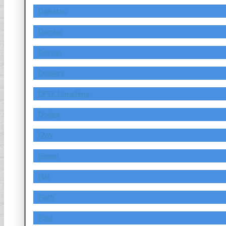
Daihatsu
Daimler
Datsun
Delivery
DFSK Dongfeng
Dodge
FAW
Ferrari
Fiat
Fiath
Ford