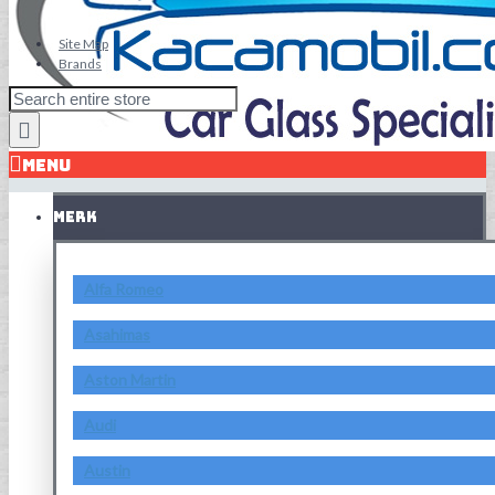
Site Map
Brands
MENU
MERK
Alfa Romeo
Asahimas
Aston Martin
Audi
Austin