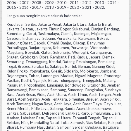
2006 - 2007 - 2008 - 2009 - 2010 - 2011 - 2012 - 2013 - 2014 -
2015 - 2016 - 2017 - 2018 - 2019 - 2020 - 2021 - 2022.
Jangkauan pengiriman ke seluruh Indonesia :
Kepulauan Seribu, Jakarta Pusat, Jakarta Utara, Jakarta Barat,
Jakarta Selatan, Jakarta Timur, Bogor, Sukabumi, Cianjur, Bandung,
Sumedang, Garut, Tasikmalaya, Ciamis, Kuningan, Majalengka,
Cirebon, Indramayu, Subang, Purwakarta, Karawang, Bekasi,
Bandung Barat, Depok, Cimahi, Banjar, Cilacap, Banyumas,
Purbalingga, Banjarnegara, Kebumen, Purworejo, Wonosobo,
Magelang, Boyolali, Klaten, Sukoharjo, Wonogiri, Karanganyar,
Sragen, Grobogan, Blora, Rembang, Pati, Kudus, Jepara, Demak,
Semarang, Temanggung, Kendal, Batang, Pekalongan, Pemalang,
Tegal, Brebes, Surakarta, Salatiga, Bantul, Sleman, Gunung Kidul,
Kulon Progo, Yogyakarta, Gresik, Sidoarjo, Mojokerto, Jombang,
Bojonegoro, Tuban, Lamongan, Madiun, Ngawi, Magetan, Ponorogo,
Pacitan, Kediri, Nganjuk, Blitar, Tulungagung, Trenggalek, Malang,
Pasuruan, Probolinggo, Lumajang, Bondowoso, Situbondo, Jember,
Banyuwangi, Pamekasan, Sampang, Sumenep, Bangkalan, Surabaya,
Batu, Aceh Besar, Pidie, Aceh Utara, Aceh Timur, Aceh Tengah, Aceh
Barat, Aceh Selatan, Aceh Tenggara, Simeulue, Bireuen, Aceh Singkil,
Aceh Tamiang, Nagan Raya, Aceh Jaya, Aceh Barat Daya, Gayo Lues,
Bener Meriah, Pidie Jaya, Sabang, Banda Aceh, Lhokseumawe,
Langsa, Sabussalam, Deli Serdang, Langkat, Karo, Simalungun, Dairi,
Asahan, Labuhan Batu, Tapanuli Utara, Tapanuli Tengah, Tapanuli
Selatan, Nias, Mandailing Natal, Toba Samosir, Nias Selatan, Pak pak
Bharat, Humbang Hasudutan, Samosir, Serdang Bedagai, Batubara,