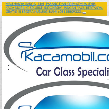
MAU NANYA HARGA, JUAL, PASANG DAN KIRIM SEMUA JENIS
KACA MOBIL KE SELURUH INDONESIA? JANGAN RAGU BERTANYA.
GRATIS !!! SEGERA HUBUNGI KAMI : 08118809333.
Home
Contact Us