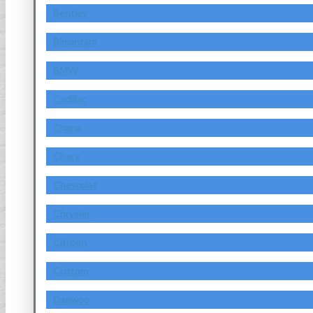
Bentley
Bimantara
BMW
Cadillac
Chana
Chery
Chevrolet
Chrysler
Citroen
Custom
Daewoo