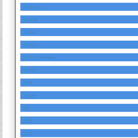
Daihatsu
Daimler
Datsun
Delivery
DFSK Dongfeng
Dodge
FAW
Ferrari
Fiat
Fiath
Ford