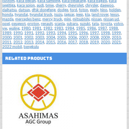
custom
,
kaca depan
,
kaca samping
,
kaca belakang
,
kaca bagasi
,
kaca
segitiga
,
kaca spion
,
audi
,
bmw
,
cherry
,
chevrolet
,
chrysler
,
daewoo
,
daihatsu
,
datsun
,
dfsk dongfeng
,
dodge
,
ford
,
foton
,
geely
,
hino
,
holden
,
honda
,
hyundai
,
hyundai truck
,
isuzu
,
jaguar
,
jeep
,
kia
,
land rover
,
lexus
,
mazda
,
mercedes benz
,
mercy truck
,
mini
,
mitsubishi
,
nissan
,
nissan ud
,
opel
,
peugeot
,
proton
,
renault
,
scania
,
subaru
,
suzuki
,
tata
,
toyota
,
volvo
,
vw
,
wuling
,
1980
,
1981
,
1982
,
1983
,
1984
,
1985
,
1986
,
1987
,
1988
,
1989
,
1990
,
1991
,
1992
,
1993
,
1994
,
1995
,
1996
,
1997
,
1998
,
1999
,
2000
,
2001
,
2002
,
2003
,
2004
,
2005
,
2006
,
2007
,
2008
,
2009
,
2010
,
2011
,
2012
,
2013
,
2014
,
2015
,
2016
,
2017
,
2018
,
2019
,
2020
,
2021
,
2022 mobil
,
bengkulu
Related Products