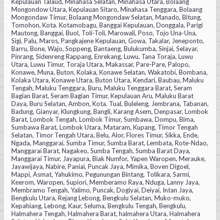
Kepulauan Talaud, Minahasa Selatan, Minahasa Utara, Bolaang
Mongondow Utara, Kepulauan Sitaro, Minahasa Tenggara, Bolaang
Mongondaw Timur, Bolaang Mongondaw Selatan, Manado, Bitung,
Tomohon, Kota. Kotamobagu, Banggai Kepulauan, Donggala, Parigi
Mautong, Banggai, Buol, Toli-Toli, Marowali, Poso, Tojo Una-Una,
Sigi, Palu, Maros, Pangkajene Kepulauan, Gowa, Takalar, Jeneponto,
Barru, Bone, Wajo, Soppeng, Bantaeng, Bulukumba, Sinjai, Selayar,
Pinrang, Sidenreng Rappang, Enrekang, Luwu, Tana Toraja, Luwu
Utara, Luwu Timur, Toraja Utara, Makassar, Pare-Pare, Palopo,
Konawe, Muna, Buton, Kolaka, Konawe Selatan, Wakatobi, Bombana,
Kolaka Utara, Konawe Utara, Buton Utara, Kendari, Baubau, Maluku
Tengah, Maluku Tenggara, Buru, Maluku Tenggara Barat, Seram
Bagian Barat, Seram Bagian Timur, Kepulauan Aru, Maluku Barat
Daya, Buru Selatan, Ambon, Kota. Tual, Buleleng, Jembrana, Tabanan,
Badung, Gianyar, Klungkung, Bangli, Karang Asem, Denpasar, Lombok
Barat, Lombok Tengah, Lombok Timur, Sumbawa, Dompu, Bima,
Sumbawa Barat, Lombok Utara, Mataram, Kupang, Timor Tengah
Selatan, Timor Tengah Utara, Belu, Alor, Flores Timur, Sikka, Ende,
Ngada, Manggarai, Sumba Timur, Sumba Barat, Lembata, Rote-Ndao,
Manggarai Barat, Nagakeo, Sumba Tengah, Sumba Barat Daya,
Manggarai Timur, Jayapura, Biak Numfor, Yapen Waropen, Merauke,
Jayawijaya, Nabire, Paniai, Puncak Jaya, Mimika, Boven Digoel,
Mappi, Asmat, Yahukimo, Pegunungan Bintang, Tolikara, Sarmi,
Keerom, Waropen, Supiori, Memberamo Raya, Nduga, Lanny Jaya,
Membramo Tengah, Yalimo, Puncak, Dogiyai, Deiyai, Intan Jaya,
Bengkulu Utara, Rejang Lebong, Bengkulu Selatan, Muko-muko,
Kepahiang, Lebong, Kaur, Seluma, Bengkulu Tengah, Bengkulu,
Halmahera Tengah, Halmahera Barat, halmahera Utara, Halmahera