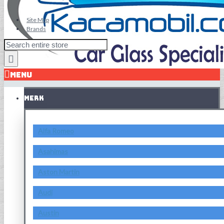
Site Map
Brands
MENU
MERK
Alfa Romeo
Asahimas
Aston Martin
Audi
Austin