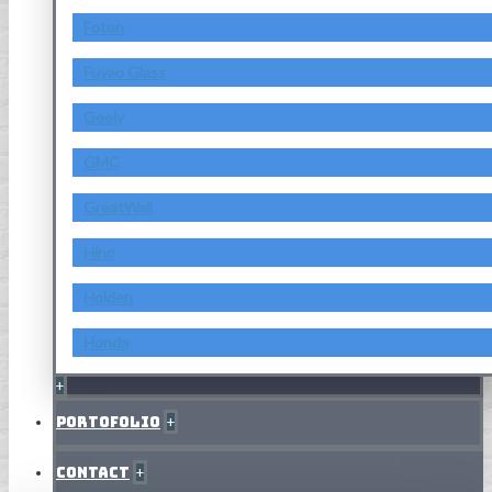
Foton
Fuyao Glass
Geely
GMC
GreatWall
Hino
Holden
Honda
+
Portofolio
+
Contact
+