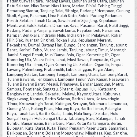
Padang Lawas utara, Padang Lawas, Labuhan Batu Utara, Labuhan
Batu Selatan, Nias Barat, Nias Utara, Medan, Binjai, Tebing Tinggi,
Pematang Siantar, Tanjung Balai, Sibolga, Padang Sidempuan, Gunung
Sitoli, Agam, Pasaman, Lima Puluh Koto, Solok, Padang Pariaman,
Pesisir Selatan, Tanah Datar, Sawahlunto/ Sijunjung, Kepulauan
Mentawai, Solok Selatan, Dharmas Raya, Pasaman Barat, Bukittinggi,
Padang, Padang Panjang, Sawah Lunto, Payakumbuh, Pariaman,
Kampar, Bengkalis, Indragiri Hulu, Indragiri Hilir, Pelalawan, Rokan
Hilir, Siak, Kuantan Singingi, Rokan Hulu, Kepulauan Meranti,
Pekanbaru, Dumai, Batang Hari, Bungo, Sarolangun, Tanjung Jabung
Barat, Kerinci, Tebo, Muaro Jambi, Tanjung Jabung Timur, Merangin,
Jambi, Sungai Penuh, Musi Banyu Asin, Ogan Komering Ilir, Ogan
Komering Ulu, Muara Enim, Lahat, Musi Rawas, Banyuasin, Ogan
Komering Ulu Timur, Ogan Komering Ulu Selatan, Ogan Ilir, Empat
Lawang, Palembang, Prabumulih, Lubuk Linggau, Pagar Alam,
Lampung Selatan, Lampung Tengah, Lampung Utara, Lampung Barat,
Tulang Bawang, Tenggamus, Lampung Timur, Way Kanan, Pasawaran,
Tulang Bawang Barat, Mesuji, Pringsewu, Bandar Lampung, Metro,
Sambas, Pontianak, Sanggau, Sintang, Kapuas Hulu, Ketapang,
Bengkayang, Landak, Sekadau, Melawi, Kayong Utara, Kuburaya,
Singkawang, Kapuas, Barito Selatan, Barito Utara, Kotawaringin
Timur, Kotawaringin Barat, Katingan, Seruyan, Sukamara, Lamandau,
Gunung Mas, Pulang Pisau, Murung Raya, Barito Timur, Palangka
Raya, Tanah Laut, Barito Kuala, Tapin, Hulu Sungai Selatan, Hulu
Sungai Tengah, Hulu Sungai Utara, Tabalong, Baru, Balangan, Tanah
Bumbu, Banjarmasin, Banjarbaru, Pasir, Kutai Kartanegara, Berau,
Bulongan, Kutai Barat, Kutai Timur, Penajam Paser Utara, Samarinda,
Balikpapan, Bontang, Bolaang Mongondaw, Minahasa, Kep. Sangihe,