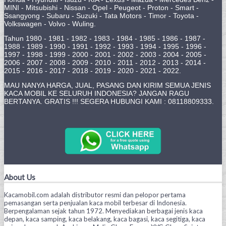
MINI - Mitsubishi - Nissan - Opel - Peugeot - Proton - Smart -
Ssangyong - Subaru - Suzuki - Tata Motors - Timor - Toyota -
Volkswagen - Volvo - Wuling.
Tahun 1980 - 1981 - 1982 - 1983 - 1984 - 1985 - 1986 - 1987 -
1988 - 1989 - 1990 - 1991 - 1992 - 1993 - 1994 - 1995 - 1996 -
1997 - 1998 - 1999 - 2000 - 2001 - 2002 - 2003 - 2004 - 2005 -
2006 - 2007 - 2008 - 2009 - 2010 - 2011 - 2012 - 2013 - 2014 -
2015 - 2016 - 2017 - 2018 - 2019 - 2020 - 2021 - 2022.
MAU NANYA HARGA, JUAL, PASANG DAN KIRIM SEMUA JENIS
KACA MOBIL KE SELURUH INDONESIA? JANGAN RAGU
BERTANYA. GRATIS !!! SEGERA HUBUNGI KAMI : 08118809333.
About Us
Kacamobil.com adalah distributor resmi dan pelopor pertama
pemasangan serta penjualan kaca mobil terbesar di Indonesia.
Berpengalaman sejak tahun 1972. Menyediakan berbagai jenis kaca
depan, kaca samping, kaca belakang, kaca bagasi, kaca segitiga, kaca