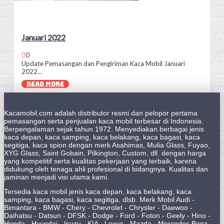
Januari 2022
0
Update Pemasangan dan Pengiriman Kaca Mobil Januari
2022...
READ MORE
Kacamobil.com adalah distributor resmi dan pelopor pertama
pemasangan serta penjualan kaca mobil terbesar di Indonesia.
Berpengalaman sejak tahun 1972. Menyediakan berbagai jenis
kaca depan, kaca samping, kaca belakang, kaca bagasi, kaca
segitiga, kaca spion dengan merk Asahimas, Mulia Glass, Fuyao,
XYG Glass, Saint Gobain, Pilkington, Custom, dll. dengan harga
yang kompetitif serta kualitas pekerjaan yang terbaik, karena
didukung oleh tenaga ahli profesional di bidangnya. Kualitas dan
jaminan menjadi visi utama kami.
Tersedia kaca mobil jenis kaca depan, kaca belakang, kaca
samping, kaca bagasi, kaca segitiga, dlsb. Merk Mobil Audi -
Bimantara - BMW - Chery - Chevrolet - Chrysler - Daewoo -
Daihatsu - Datsun - DFSK - Dodge - Ford - Foton - Geely - Hino -
Honda - Hyundai - Isuzu - KIA - Lexus - Mazda - Mercedes Benz -