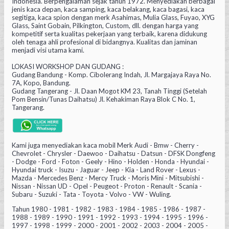
Indonesia. Berpengalaman sejak tahun 1972. Menyediakan berbagai
jenis kaca depan, kaca samping, kaca belakang, kaca bagasi, kaca
segitiga, kaca spion dengan merk Asahimas, Mulia Glass, Fuyao, XYG
Glass, Saint Gobain, Pilkington, Custom, dll. dengan harga yang
kompetitif serta kualitas pekerjaan yang terbaik, karena didukung
oleh tenaga ahli profesional di bidangnya. Kualitas dan jaminan
menjadi visi utama kami.
LOKASI WORKSHOP DAN GUDANG :
Gudang Bandung - Komp. Cibolerang Indah, Jl. Margajaya Raya No.
7A, Kopo, Bandung.
Gudang Tangerang - Jl. Daan Mogot KM 23, Tanah Tinggi (Setelah
Pom Bensin/Tunas Daihatsu) Jl. Kehakiman Raya Blok C No. 1,
Tangerang.
Kami juga menyediakan kaca mobil Merk Audi - Bmw - Cherry -
Chevrolet - Chrysler - Daewoo - Daihatsu - Datsun - DFSK Dongfeng
- Dodge - Ford - Foton - Geely - Hino - Holden - Honda - Hyundai -
Hyundai truck - Isuzu - Jaguar - Jeep - Kia - Land Rover - Lexus -
Mazda - Mercedes Benz - Mercy Truck - Moris Mini - Mitsubishi -
Nissan - Nissan UD - Opel - Peugeot - Proton - Renault - Scania -
Subaru - Suzuki - Tata - Toyota - Volvo - VW - Wuling.
Tahun 1980 - 1981 - 1982 - 1983 - 1984 - 1985 - 1986 - 1987 -
1988 - 1989 - 1990 - 1991 - 1992 - 1993 - 1994 - 1995 - 1996 -
1997 - 1998 - 1999 - 2000 - 2001 - 2002 - 2003 - 2004 - 2005 -