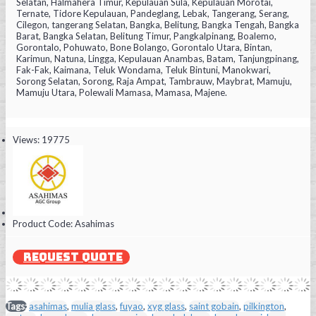
Selatan, Halmahera Timur, Kepulauan Sula, Kepulauan Morotai,
Ternate, Tidore Kepulauan, Pandeglang, Lebak, Tangerang, Serang,
Cilegon, tangerang Selatan, Bangka, Belitung, Bangka Tengah, Bangka
Barat, Bangka Selatan, Belitung Timur, Pangkalpinang, Boalemo,
Gorontalo, Pohuwato, Bone Bolango, Gorontalo Utara, Bintan,
Karimun, Natuna, Lingga, Kepulauan Anambas, Batam, Tanjungpinang,
Fak-Fak, Kaimana, Teluk Wondama, Teluk Bintuni, Manokwari,
Sorong Selatan, Sorong, Raja Ampat, Tambrauw, Maybrat, Mamuju,
Mamuju Utara, Polewali Mamasa, Mamasa, Majene.
Views: 19775
Product Code:
Asahimas
REQUEST QUOTE
Tags:
asahimas
,
mulia glass
,
fuyao
,
xyg glass
,
saint gobain
,
pilkington
,