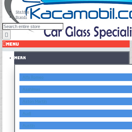
Site Map
Brands
MENU
MERK
Alfa Romeo
Asahimas
Aston Martin
Audi
Austin