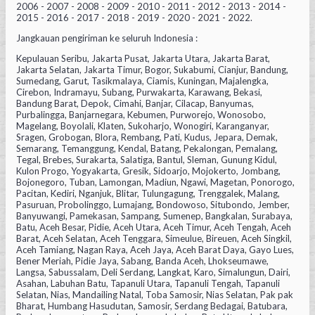
2006 - 2007 - 2008 - 2009 - 2010 - 2011 - 2012 - 2013 - 2014 -
2015 - 2016 - 2017 - 2018 - 2019 - 2020 - 2021 - 2022.
Jangkauan pengiriman ke seluruh Indonesia :
Kepulauan Seribu, Jakarta Pusat, Jakarta Utara, Jakarta Barat,
Jakarta Selatan, Jakarta Timur, Bogor, Sukabumi, Cianjur, Bandung,
Sumedang, Garut, Tasikmalaya, Ciamis, Kuningan, Majalengka,
Cirebon, Indramayu, Subang, Purwakarta, Karawang, Bekasi,
Bandung Barat, Depok, Cimahi, Banjar, Cilacap, Banyumas,
Purbalingga, Banjarnegara, Kebumen, Purworejo, Wonosobo,
Magelang, Boyolali, Klaten, Sukoharjo, Wonogiri, Karanganyar,
Sragen, Grobogan, Blora, Rembang, Pati, Kudus, Jepara, Demak,
Semarang, Temanggung, Kendal, Batang, Pekalongan, Pemalang,
Tegal, Brebes, Surakarta, Salatiga, Bantul, Sleman, Gunung Kidul,
Kulon Progo, Yogyakarta, Gresik, Sidoarjo, Mojokerto, Jombang,
Bojonegoro, Tuban, Lamongan, Madiun, Ngawi, Magetan, Ponorogo,
Pacitan, Kediri, Nganjuk, Blitar, Tulungagung, Trenggalek, Malang,
Pasuruan, Probolinggo, Lumajang, Bondowoso, Situbondo, Jember,
Banyuwangi, Pamekasan, Sampang, Sumenep, Bangkalan, Surabaya,
Batu, Aceh Besar, Pidie, Aceh Utara, Aceh Timur, Aceh Tengah, Aceh
Barat, Aceh Selatan, Aceh Tenggara, Simeulue, Bireuen, Aceh Singkil,
Aceh Tamiang, Nagan Raya, Aceh Jaya, Aceh Barat Daya, Gayo Lues,
Bener Meriah, Pidie Jaya, Sabang, Banda Aceh, Lhokseumawe,
Langsa, Sabussalam, Deli Serdang, Langkat, Karo, Simalungun, Dairi,
Asahan, Labuhan Batu, Tapanuli Utara, Tapanuli Tengah, Tapanuli
Selatan, Nias, Mandailing Natal, Toba Samosir, Nias Selatan, Pak pak
Bharat, Humbang Hasudutan, Samosir, Serdang Bedagai, Batubara,