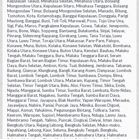
Kepulauan Talaud, Minahasa Selatan, Minahasa Utara, Bolaang
Mongondow Utara, Kepulauan Sitaro, Minahasa Tenggara, Bolaang
Mongondaw Timur, Bolaang Mongondaw Selatan, Manado, Bitung,
Tomohon, Kota. Kotamobagu, Banggai Kepulauan, Donggala, Parigi
Mautong, Banggai, Buol, Toli-Toli, Marowali, Poso, Tojo Una-Una,
Sigi, Palu, Maros, Pangkajene Kepulauan, Gowa, Takalar, Jeneponto,
Barru, Bone, Wajo, Soppeng, Bantaeng, Bulukumba, Sinjai, Selayar,
Pinrang, Sidenreng Rappang, Enrekang, Luwu, Tana Toraja, Luwu
Utara, Luwu Timur, Toraja Utara, Makassar, Pare-Pare, Palopo,
Konawe, Muna, Buton, Kolaka, Konawe Selatan, Wakatobi, Bombana,
Kolaka Utara, Konawe Utara, Buton Utara, Kendari, Baubau, Maluku
Tengah, Maluku Tenggara, Buru, Maluku Tenggara Barat, Seram
Bagian Barat, Seram Bagian Timur, Kepulauan Aru, Maluku Barat
Daya, Buru Selatan, Ambon, Kota. Tual, Buleleng, Jembrana, Tabanan,
Badung, Gianyar, Klungkung, Bangli, Karang Asem, Denpasar, Lombok
Barat, Lombok Tengah, Lombok Timur, Sumbawa, Dompu, Bima,
Sumbawa Barat, Lombok Utara, Mataram, Kupang, Timor Tengah
Selatan, Timor Tengah Utara, Belu, Alor, Flores Timur, Sikka, Ende,
Ngada, Manggarai, Sumba Timur, Sumba Barat, Lembata, Rote-Ndao,
Manggarai Barat, Nagakeo, Sumba Tengah, Sumba Barat Daya,
Manggarai Timur, Jayapura, Biak Numfor, Yapen Waropen, Merauke,
Jayawijaya, Nabire, Paniai, Puncak Jaya, Mimika, Boven Digoel,
Mappi, Asmat, Yahukimo, Pegunungan Bintang, Tolikara, Sarmi,
Keerom, Waropen, Supiori, Memberamo Raya, Nduga, Lanny Jaya,
Membramo Tengah, Yalimo, Puncak, Dogiyai, Deiyai, Intan Jaya,
Bengkulu Utara, Rejang Lebong, Bengkulu Selatan, Muko-muko,
Kepahiang, Lebong, Kaur, Seluma, Bengkulu Tengah, Bengkulu,
Halmahera Tengah, Halmahera Barat, halmahera Utara, Halmahera