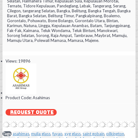
Selatan, Halmahera Timur, Kepulauan Sula, Kepulauan Morotai,
Ternate, Tidore Kepulauan, Pandeglang, Lebak, Tangerang, Serang,
Cilegon, tangerang Selatan, Bangka, Belitung, Bangka Tengah, Bangka
Barat, Bangka Selatan, Belitung Timur, Pangkalpinang, Boalemo,
Gorontalo, Pohuwato, Bone Bolango, Gorontalo Utara, Bintan,
Karimun, Natuna, Lingga, Kepulauan Anambas, Batam, Tanjungpinang,
Fak-Fak, Kaimana, Teluk Wondama, Teluk Bintuni, Manokwari,
Sorong Selatan, Sorong, Raja Ampat, Tambrauw, Maybrat, Mamuju,
Mamuju Utara, Polewali Mamasa, Mamasa, Majene.
Views: 19896
Product Code:
Asahimas
REQUEST QUOTE
Tags:
asahimas
,
mulia glass
,
fuyao
,
xyg glass
,
saint gobain
,
pilkington
,