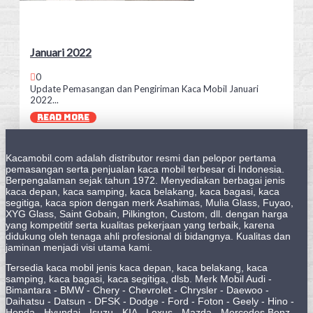
Januari 2022
0
Update Pemasangan dan Pengiriman Kaca Mobil Januari
2022...
READ MORE
Kacamobil.com adalah distributor resmi dan pelopor pertama
pemasangan serta penjualan kaca mobil terbesar di Indonesia.
Berpengalaman sejak tahun 1972. Menyediakan berbagai jenis
kaca depan, kaca samping, kaca belakang, kaca bagasi, kaca
segitiga, kaca spion dengan merk Asahimas, Mulia Glass, Fuyao,
XYG Glass, Saint Gobain, Pilkington, Custom, dll. dengan harga
yang kompetitif serta kualitas pekerjaan yang terbaik, karena
didukung oleh tenaga ahli profesional di bidangnya. Kualitas dan
jaminan menjadi visi utama kami.
Tersedia kaca mobil jenis kaca depan, kaca belakang, kaca
samping, kaca bagasi, kaca segitiga, dlsb. Merk Mobil Audi -
Bimantara - BMW - Chery - Chevrolet - Chrysler - Daewoo -
Daihatsu - Datsun - DFSK - Dodge - Ford - Foton - Geely - Hino -
Honda - Hyundai - Isuzu - KIA - Lexus - Mazda - Mercedes Benz -