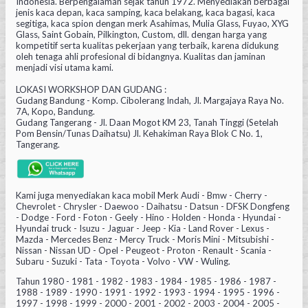
Indonesia. Berpengalaman sejak tahun 1972. Menyediakan berbagai
jenis kaca depan, kaca samping, kaca belakang, kaca bagasi, kaca
segitiga, kaca spion dengan merk Asahimas, Mulia Glass, Fuyao, XYG
Glass, Saint Gobain, Pilkington, Custom, dll. dengan harga yang
kompetitif serta kualitas pekerjaan yang terbaik, karena didukung
oleh tenaga ahli profesional di bidangnya. Kualitas dan jaminan
menjadi visi utama kami.
LOKASI WORKSHOP DAN GUDANG :
Gudang Bandung - Komp. Cibolerang Indah, Jl. Margajaya Raya No.
7A, Kopo, Bandung.
Gudang Tangerang - Jl. Daan Mogot KM 23, Tanah Tinggi (Setelah
Pom Bensin/Tunas Daihatsu) Jl. Kehakiman Raya Blok C No. 1,
Tangerang.
Kami juga menyediakan kaca mobil Merk Audi - Bmw - Cherry -
Chevrolet - Chrysler - Daewoo - Daihatsu - Datsun - DFSK Dongfeng
- Dodge - Ford - Foton - Geely - Hino - Holden - Honda - Hyundai -
Hyundai truck - Isuzu - Jaguar - Jeep - Kia - Land Rover - Lexus -
Mazda - Mercedes Benz - Mercy Truck - Moris Mini - Mitsubishi -
Nissan - Nissan UD - Opel - Peugeot - Proton - Renault - Scania -
Subaru - Suzuki - Tata - Toyota - Volvo - VW - Wuling.
Tahun 1980 - 1981 - 1982 - 1983 - 1984 - 1985 - 1986 - 1987 -
1988 - 1989 - 1990 - 1991 - 1992 - 1993 - 1994 - 1995 - 1996 -
1997 - 1998 - 1999 - 2000 - 2001 - 2002 - 2003 - 2004 - 2005 -