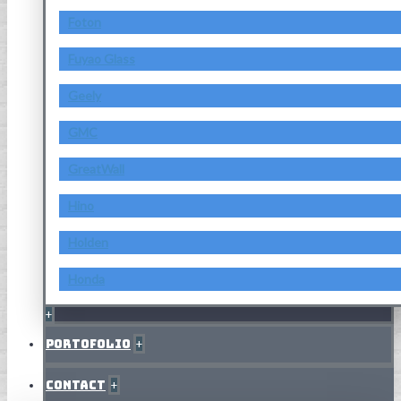
Foton
Fuyao Glass
Geely
GMC
GreatWall
Hino
Holden
Honda
+
Portofolio
+
Contact
+