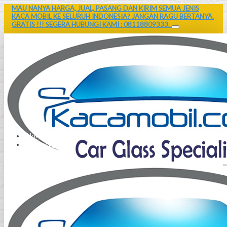
MAU NANYA HARGA, JUAL, PASANG DAN KIRIM SEMUA JENIS
KACA MOBIL KE SELURUH INDONESIA? JANGAN RAGU BERTANYA.
GRATIS !!! SEGERA HUBUNGI KAMI : 08118809333.
Home
Contact Us