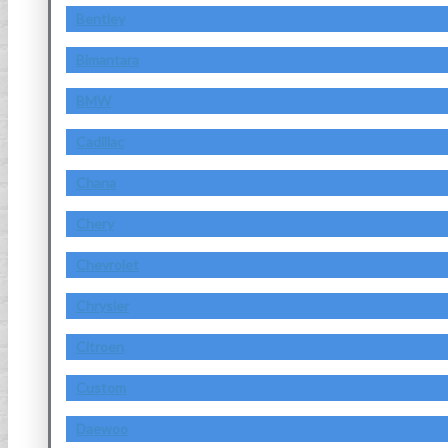
Bentley
Bimantara
BMW
Cadillac
Chana
Chery
Chevrolet
Chrysler
Citroen
Custom
Daewoo