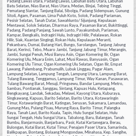
Padang Lawas utara, Padang Lawas, Labuhan Batu Utara, Labuhan
Batu Selatan, Nias Barat, Nias Utara, Medan, Binjai, Tebing Tinggi,
Pematang Siantar, Tanjung Balai, Sibolga, Padang Sidempuan, Gunung
Sitoli, Agam, Pasaman, Lima Puluh Koto, Solok, Padang Pariaman,
Pesisir Selatan, Tanah Datar, Sawahlunto/ Sijunjung, Kepulauan
Mentawai, Solok Selatan, Dharmas Raya, Pasaman Barat, Bukittinggi,
Padang, Padang Panjang, Sawah Lunto, Payakumbuh, Pariaman,
Kampar, Bengkalis, Indragiri Hulu, Indragiri Hilir, Pelalawan, Rokan
Hilir, Siak, Kuantan Singingi, Rokan Hulu, Kepulauan Meranti,
Pekanbaru, Dumai, Batang Hari, Bungo, Sarolangun, Tanjung Jabung
Barat, Kerinci, Tebo, Muaro Jambi, Tanjung Jabung Timur, Merangin,
Jambi, Sungai Penuh, Musi Banyu Asin, Ogan Komering Ilir, Ogan
Komering Ulu, Muara Enim, Lahat, Musi Rawas, Banyuasin, Ogan
Komering Ulu Timur, Ogan Komering Ulu Selatan, Ogan Ilir, Empat
Lawang, Palembang, Prabumulih, Lubuk Linggau, Pagar Alam,
Lampung Selatan, Lampung Tengah, Lampung Utara, Lampung Barat,
Tulang Bawang, Tenggamus, Lampung Timur, Way Kanan, Pasawaran,
Tulang Bawang Barat, Mesuji, Pringsewu, Bandar Lampung, Metro,
Sambas, Pontianak, Sanggau, Sintang, Kapuas Hulu, Ketapang,
Bengkayang, Landak, Sekadau, Melawi, Kayong Utara, Kuburaya,
Singkawang, Kapuas, Barito Selatan, Barito Utara, Kotawaringin
Timur, Kotawaringin Barat, Katingan, Seruyan, Sukamara, Lamandau,
Gunung Mas, Pulang Pisau, Murung Raya, Barito Timur, Palangka
Raya, Tanah Laut, Barito Kuala, Tapin, Hulu Sungai Selatan, Hulu
Sungai Tengah, Hulu Sungai Utara, Tabalong, Baru, Balangan, Tanah
Bumbu, Banjarmasin, Banjarbaru, Pasir, Kutai Kartanegara, Berau,
Bulongan, Kutai Barat, Kutai Timur, Penajam Paser Utara, Samarinda,
Balikpapan, Bontang, Bolaang Mongondaw, Minahasa, Kep. Sangihe,