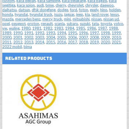
custom
,
kaca depan
,
kaca samping
,
kaca belakang
,
kaca bagasi
,
kaca
segitiga
,
kaca spion
,
audi
,
bmw
,
cherry
,
chevrolet
,
chrysler
,
daewoo
,
daihatsu
,
datsun
,
dfsk dongfeng
,
dodge
,
ford
,
foton
,
geely
,
hino
,
holden
,
honda
,
hyundai
,
hyundai truck
,
isuzu
,
jaguar
,
jeep
,
kia
,
land rover
,
lexus
,
mazda
,
mercedes benz
,
mercy truck
,
mini
,
mitsubishi
,
nissan
,
nissan ud
,
opel
,
peugeot
,
proton
,
renault
,
scania
,
subaru
,
suzuki
,
tata
,
toyota
,
volvo
,
vw
,
wuling
,
1980
,
1981
,
1982
,
1983
,
1984
,
1985
,
1986
,
1987
,
1988
,
1989
,
1990
,
1991
,
1992
,
1993
,
1994
,
1995
,
1996
,
1997
,
1998
,
1999
,
2000
,
2001
,
2002
,
2003
,
2004
,
2005
,
2006
,
2007
,
2008
,
2009
,
2010
,
2011
,
2012
,
2013
,
2014
,
2015
,
2016
,
2017
,
2018
,
2019
,
2020
,
2021
,
2022 mobil
,
bima
Related Products