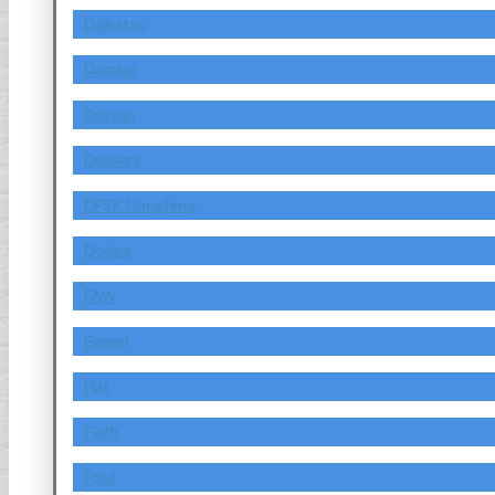
Daihatsu
Daimler
Datsun
Delivery
DFSK Dongfeng
Dodge
FAW
Ferrari
Fiat
Fiath
Ford