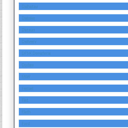
Daihatsu
Daimler
Datsun
Delivery
DFSK Dongfeng
Dodge
FAW
Ferrari
Fiat
Fiath
Ford