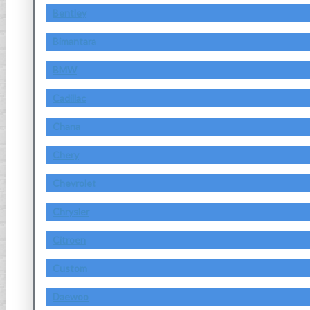
Bentley
Bimantara
BMW
Cadillac
Chana
Chery
Chevrolet
Chrysler
Citroen
Custom
Daewoo