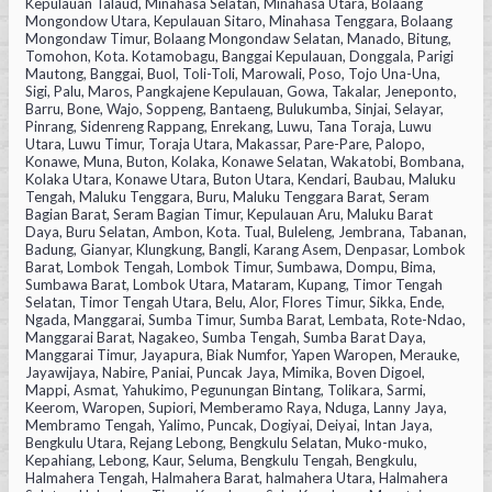
Kepulauan Talaud, Minahasa Selatan, Minahasa Utara, Bolaang
Mongondow Utara, Kepulauan Sitaro, Minahasa Tenggara, Bolaang
Mongondaw Timur, Bolaang Mongondaw Selatan, Manado, Bitung,
Tomohon, Kota. Kotamobagu, Banggai Kepulauan, Donggala, Parigi
Mautong, Banggai, Buol, Toli-Toli, Marowali, Poso, Tojo Una-Una,
Sigi, Palu, Maros, Pangkajene Kepulauan, Gowa, Takalar, Jeneponto,
Barru, Bone, Wajo, Soppeng, Bantaeng, Bulukumba, Sinjai, Selayar,
Pinrang, Sidenreng Rappang, Enrekang, Luwu, Tana Toraja, Luwu
Utara, Luwu Timur, Toraja Utara, Makassar, Pare-Pare, Palopo,
Konawe, Muna, Buton, Kolaka, Konawe Selatan, Wakatobi, Bombana,
Kolaka Utara, Konawe Utara, Buton Utara, Kendari, Baubau, Maluku
Tengah, Maluku Tenggara, Buru, Maluku Tenggara Barat, Seram
Bagian Barat, Seram Bagian Timur, Kepulauan Aru, Maluku Barat
Daya, Buru Selatan, Ambon, Kota. Tual, Buleleng, Jembrana, Tabanan,
Badung, Gianyar, Klungkung, Bangli, Karang Asem, Denpasar, Lombok
Barat, Lombok Tengah, Lombok Timur, Sumbawa, Dompu, Bima,
Sumbawa Barat, Lombok Utara, Mataram, Kupang, Timor Tengah
Selatan, Timor Tengah Utara, Belu, Alor, Flores Timur, Sikka, Ende,
Ngada, Manggarai, Sumba Timur, Sumba Barat, Lembata, Rote-Ndao,
Manggarai Barat, Nagakeo, Sumba Tengah, Sumba Barat Daya,
Manggarai Timur, Jayapura, Biak Numfor, Yapen Waropen, Merauke,
Jayawijaya, Nabire, Paniai, Puncak Jaya, Mimika, Boven Digoel,
Mappi, Asmat, Yahukimo, Pegunungan Bintang, Tolikara, Sarmi,
Keerom, Waropen, Supiori, Memberamo Raya, Nduga, Lanny Jaya,
Membramo Tengah, Yalimo, Puncak, Dogiyai, Deiyai, Intan Jaya,
Bengkulu Utara, Rejang Lebong, Bengkulu Selatan, Muko-muko,
Kepahiang, Lebong, Kaur, Seluma, Bengkulu Tengah, Bengkulu,
Halmahera Tengah, Halmahera Barat, halmahera Utara, Halmahera