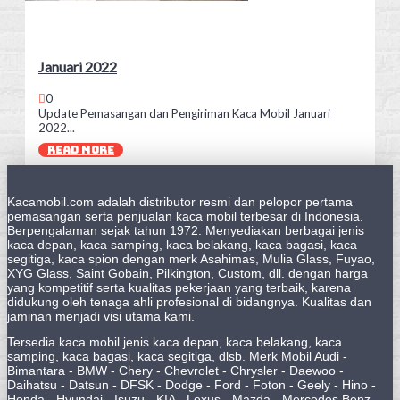
Januari 2022
0
Update Pemasangan dan Pengiriman Kaca Mobil Januari
2022...
READ MORE
Kacamobil.com adalah distributor resmi dan pelopor pertama
pemasangan serta penjualan kaca mobil terbesar di Indonesia.
Berpengalaman sejak tahun 1972. Menyediakan berbagai jenis
kaca depan, kaca samping, kaca belakang, kaca bagasi, kaca
segitiga, kaca spion dengan merk Asahimas, Mulia Glass, Fuyao,
XYG Glass, Saint Gobain, Pilkington, Custom, dll. dengan harga
yang kompetitif serta kualitas pekerjaan yang terbaik, karena
didukung oleh tenaga ahli profesional di bidangnya. Kualitas dan
jaminan menjadi visi utama kami.
Tersedia kaca mobil jenis kaca depan, kaca belakang, kaca
samping, kaca bagasi, kaca segitiga, dlsb. Merk Mobil Audi -
Bimantara - BMW - Chery - Chevrolet - Chrysler - Daewoo -
Daihatsu - Datsun - DFSK - Dodge - Ford - Foton - Geely - Hino -
Honda - Hyundai - Isuzu - KIA - Lexus - Mazda - Mercedes Benz -