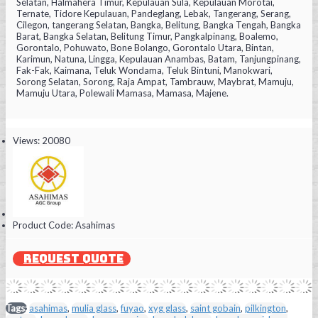
Selatan, Halmahera Timur, Kepulauan Sula, Kepulauan Morotai,
Ternate, Tidore Kepulauan, Pandeglang, Lebak, Tangerang, Serang,
Cilegon, tangerang Selatan, Bangka, Belitung, Bangka Tengah, Bangka
Barat, Bangka Selatan, Belitung Timur, Pangkalpinang, Boalemo,
Gorontalo, Pohuwato, Bone Bolango, Gorontalo Utara, Bintan,
Karimun, Natuna, Lingga, Kepulauan Anambas, Batam, Tanjungpinang,
Fak-Fak, Kaimana, Teluk Wondama, Teluk Bintuni, Manokwari,
Sorong Selatan, Sorong, Raja Ampat, Tambrauw, Maybrat, Mamuju,
Mamuju Utara, Polewali Mamasa, Mamasa, Majene.
Views: 20080
Product Code:
Asahimas
REQUEST QUOTE
Tags:
asahimas
,
mulia glass
,
fuyao
,
xyg glass
,
saint gobain
,
pilkington
,