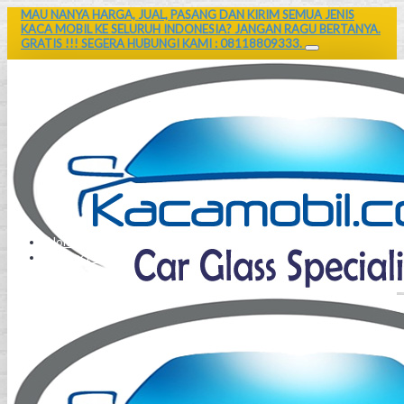
MAU NANYA HARGA, JUAL, PASANG DAN KIRIM SEMUA JENIS
KACA MOBIL KE SELURUH INDONESIA? JANGAN RAGU BERTANYA.
GRATIS !!! SEGERA HUBUNGI KAMI : 08118809333.
Home
Contact Us