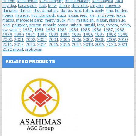
custom
,
kaca depan
,
kaca samping
,
kaca belakang
,
kaca bagasi
,
kaca
segitiga
,
kaca spion
,
audi
,
bmw
,
cherry
,
chevrolet
,
chrysler
,
daewoo
,
daihatsu
,
datsun
,
dfsk dongfeng
,
dodge
,
ford
,
foton
,
geely
,
hino
,
holden
,
honda
,
hyundai
,
hyundai truck
,
isuzu
,
jaguar
,
jeep
,
kia
,
land rover
,
lexus
,
mazda
,
mercedes benz
,
mercy truck
,
mini
,
mitsubishi
,
nissan
,
nissan ud
,
opel
,
peugeot
,
proton
,
renault
,
scania
,
subaru
,
suzuki
,
tata
,
toyota
,
volvo
,
vw
,
wuling
,
1980
,
1981
,
1982
,
1983
,
1984
,
1985
,
1986
,
1987
,
1988
,
1989
,
1990
,
1991
,
1992
,
1993
,
1994
,
1995
,
1996
,
1997
,
1998
,
1999
,
2000
,
2001
,
2002
,
2003
,
2004
,
2005
,
2006
,
2007
,
2008
,
2009
,
2010
,
2011
,
2012
,
2013
,
2014
,
2015
,
2016
,
2017
,
2018
,
2019
,
2020
,
2021
,
2022 mobil
,
grobogan
Related Products