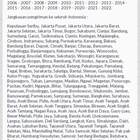
2006 - 2007 - 2008 - 2009 - 2010 - 2011 - 2012 - 2013 - 2014 -
2015 - 2016 - 2017 - 2018 - 2019 - 2020 - 2021 - 2022.
Jangkauan pengiriman ke seluruh Indonesia :
Kepulauan Seribu, Jakarta Pusat, Jakarta Utara, Jakarta Barat,
Jakarta Selatan, Jakarta Timur, Bogor, Sukabumi, Cianjur, Bandung,
Sumedang, Garut, Tasikmalaya, Ciamis, Kuningan, Majalengka,
Cirebon, Indramayu, Subang, Purwakarta, Karawang, Bekasi,
Bandung Barat, Depok, Cimahi, Banjar, Cilacap, Banyumas,
Purbalingga, Banjarnegara, Kebumen, Purworejo, Wonosobo,
Magelang, Boyolali, Klaten, Sukoharjo, Wonogiri, Karanganyar,
Sragen, Grobogan, Blora, Rembang, Pati, Kudus, Jepara, Demak,
Semarang, Temanggung, Kendal, Batang, Pekalongan, Pemalang,
Tegal, Brebes, Surakarta, Salatiga, Bantul, Sleman, Gunung Kidul,
Kulon Progo, Yogyakarta, Gresik, Sidoarjo, Mojokerto, Jombang,
Bojonegoro, Tuban, Lamongan, Madiun, Ngawi, Magetan, Ponorogo,
Pacitan, Kediri, Nganjuk, Blitar, Tulungagung, Trenggalek, Malang,
Pasuruan, Probolinggo, Lumajang, Bondowoso, Situbondo, Jember,
Banyuwangi, Pamekasan, Sampang, Sumenep, Bangkalan, Surabaya,
Batu, Aceh Besar, Pidie, Aceh Utara, Aceh Timur, Aceh Tengah, Aceh
Barat, Aceh Selatan, Aceh Tenggara, Simeulue, Bireuen, Aceh Singkil,
Aceh Tamiang, Nagan Raya, Aceh Jaya, Aceh Barat Daya, Gayo Lues,
Bener Meriah, Pidie Jaya, Sabang, Banda Aceh, Lhokseumawe,
Langsa, Sabussalam, Deli Serdang, Langkat, Karo, Simalungun, Dairi,
Asahan, Labuhan Batu, Tapanuli Utara, Tapanuli Tengah, Tapanuli
Selatan, Nias, Mandailing Natal, Toba Samosir, Nias Selatan, Pak pak
Bharat, Humbang Hasudutan, Samosir, Serdang Bedagai, Batubara,