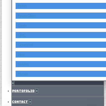
Foton
Fuyao Glass
Geely
GMC
GreatWall
Hino
Holden
Honda
+
Portofolio
+
Contact
+