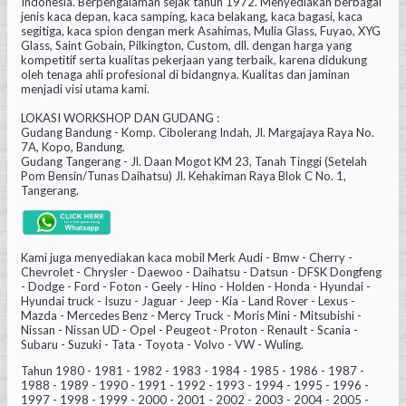
Indonesia. Berpengalaman sejak tahun 1972. Menyediakan berbagai
jenis kaca depan, kaca samping, kaca belakang, kaca bagasi, kaca
segitiga, kaca spion dengan merk Asahimas, Mulia Glass, Fuyao, XYG
Glass, Saint Gobain, Pilkington, Custom, dll. dengan harga yang
kompetitif serta kualitas pekerjaan yang terbaik, karena didukung
oleh tenaga ahli profesional di bidangnya. Kualitas dan jaminan
menjadi visi utama kami.
LOKASI WORKSHOP DAN GUDANG :
Gudang Bandung - Komp. Cibolerang Indah, Jl. Margajaya Raya No.
7A, Kopo, Bandung.
Gudang Tangerang - Jl. Daan Mogot KM 23, Tanah Tinggi (Setelah
Pom Bensin/Tunas Daihatsu) Jl. Kehakiman Raya Blok C No. 1,
Tangerang.
Kami juga menyediakan kaca mobil Merk Audi - Bmw - Cherry -
Chevrolet - Chrysler - Daewoo - Daihatsu - Datsun - DFSK Dongfeng
- Dodge - Ford - Foton - Geely - Hino - Holden - Honda - Hyundai -
Hyundai truck - Isuzu - Jaguar - Jeep - Kia - Land Rover - Lexus -
Mazda - Mercedes Benz - Mercy Truck - Moris Mini - Mitsubishi -
Nissan - Nissan UD - Opel - Peugeot - Proton - Renault - Scania -
Subaru - Suzuki - Tata - Toyota - Volvo - VW - Wuling.
Tahun 1980 - 1981 - 1982 - 1983 - 1984 - 1985 - 1986 - 1987 -
1988 - 1989 - 1990 - 1991 - 1992 - 1993 - 1994 - 1995 - 1996 -
1997 - 1998 - 1999 - 2000 - 2001 - 2002 - 2003 - 2004 - 2005 -