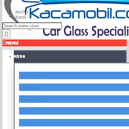
Site Map
Brands
MENU
MERK
Alfa Romeo
Asahimas
Aston Martin
Audi
Austin