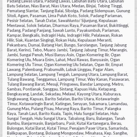
Padang Lawas utara, Padang Lawas, Labuhan Batu Utara, Labuhan
Batu Selatan, Nias Barat, Nias Utara, Medan, Binjai, Tebing Tinggi,
Pematang Siantar, Tanjung Balai, Sibolga, Padang Sidempuan, Gunung
Sitoli, Agam, Pasaman, Lima Puluh Koto, Solok, Padang Pariaman,
Pesisir Selatan, Tanah Datar, Sawahlunto/ Sijunjung, Kepulauan
Mentawai, Solok Selatan, Dharmas Raya, Pasaman Barat, Bukittinggi,
Padang, Padang Panjang, Sawah Lunto, Payakumbuh, Pariaman,
Kampar, Bengkalis, Indragiri Hulu, Indragiri Hilir, Pelalawan, Rokan
Hilir, Siak, Kuantan Singingi, Rokan Hulu, Kepulauan Meranti,
Pekanbaru, Dumai, Batang Hari, Bungo, Sarolangun, Tanjung Jabung
Barat, Kerinci, Tebo, Muaro Jambi, Tanjung Jabung Timur, Merangin,
Jambi, Sungai Penuh, Musi Banyu Asin, Ogan Komering Ilir, Ogan
Komering Ulu, Muara Enim, Lahat, Musi Rawas, Banyuasin, Ogan
Komering Ulu Timur, Ogan Komering Ulu Selatan, Ogan Ilir, Empat
Lawang, Palembang, Prabumulih, Lubuk Linggau, Pagar Alam,
Lampung Selatan, Lampung Tengah, Lampung Utara, Lampung Barat,
Tulang Bawang, Tenggamus, Lampung Timur, Way Kanan, Pasawaran,
Tulang Bawang Barat, Mesuji, Pringsewu, Bandar Lampung, Metro,
Sambas, Pontianak, Sanggau, Sintang, Kapuas Hulu, Ketapang,
Bengkayang, Landak, Sekadau, Melawi, Kayong Utara, Kuburaya,
Singkawang, Kapuas, Barito Selatan, Barito Utara, Kotawaringin
Timur, Kotawaringin Barat, Katingan, Seruyan, Sukamara, Lamandau,
Gunung Mas, Pulang Pisau, Murung Raya, Barito Timur, Palangka
Raya, Tanah Laut, Barito Kuala, Tapin, Hulu Sungai Selatan, Hulu
Sungai Tengah, Hulu Sungai Utara, Tabalong, Baru, Balangan, Tanah
Bumbu, Banjarmasin, Banjarbaru, Pasir, Kutai Kartanegara, Berau,
Bulongan, Kutai Barat, Kutai Timur, Penajam Paser Utara, Samarinda,
Balikpapan, Bontang, Bolaang Mongondaw, Minahasa, Kep. Sangihe,