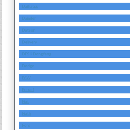
Daihatsu
Daimler
Datsun
Delivery
DFSK Dongfeng
Dodge
FAW
Ferrari
Fiat
Fiath
Ford