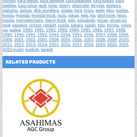
custom
,
kaca depan
,
kaca samping
,
kaca belakang
,
kaca bagasi
,
kaca
segitiga
,
kaca spion
,
audi
,
bmw
,
cherry
,
chevrolet
,
chrysler
,
daewoo
,
daihatsu
,
datsun
,
dfsk dongfeng
,
dodge
,
ford
,
foton
,
geely
,
hino
,
holden
,
honda
,
hyundai
,
hyundai truck
,
isuzu
,
jaguar
,
jeep
,
kia
,
land rover
,
lexus
,
mazda
,
mercedes benz
,
mercy truck
,
mini
,
mitsubishi
,
nissan
,
nissan ud
,
opel
,
peugeot
,
proton
,
renault
,
scania
,
subaru
,
suzuki
,
tata
,
toyota
,
volvo
,
vw
,
wuling
,
1980
,
1981
,
1982
,
1983
,
1984
,
1985
,
1986
,
1987
,
1988
,
1989
,
1990
,
1991
,
1992
,
1993
,
1994
,
1995
,
1996
,
1997
,
1998
,
1999
,
2000
,
2001
,
2002
,
2003
,
2004
,
2005
,
2006
,
2007
,
2008
,
2009
,
2010
,
2011
,
2012
,
2013
,
2014
,
2015
,
2016
,
2017
,
2018
,
2019
,
2020
,
2021
,
2022 mobil
,
lombok
,
tengah
Related Products