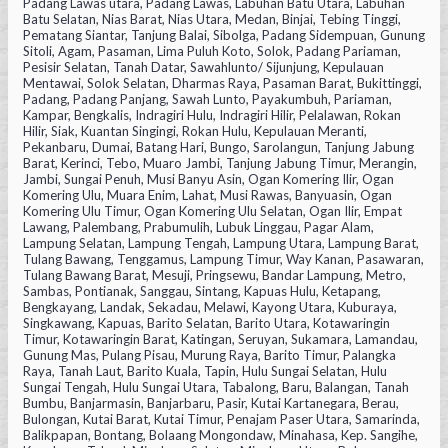
Padang Lawas utara, Padang Lawas, Labuhan Batu Utara, Labuhan
Batu Selatan, Nias Barat, Nias Utara, Medan, Binjai, Tebing Tinggi,
Pematang Siantar, Tanjung Balai, Sibolga, Padang Sidempuan, Gunung
Sitoli, Agam, Pasaman, Lima Puluh Koto, Solok, Padang Pariaman,
Pesisir Selatan, Tanah Datar, Sawahlunto/ Sijunjung, Kepulauan
Mentawai, Solok Selatan, Dharmas Raya, Pasaman Barat, Bukittinggi,
Padang, Padang Panjang, Sawah Lunto, Payakumbuh, Pariaman,
Kampar, Bengkalis, Indragiri Hulu, Indragiri Hilir, Pelalawan, Rokan
Hilir, Siak, Kuantan Singingi, Rokan Hulu, Kepulauan Meranti,
Pekanbaru, Dumai, Batang Hari, Bungo, Sarolangun, Tanjung Jabung
Barat, Kerinci, Tebo, Muaro Jambi, Tanjung Jabung Timur, Merangin,
Jambi, Sungai Penuh, Musi Banyu Asin, Ogan Komering Ilir, Ogan
Komering Ulu, Muara Enim, Lahat, Musi Rawas, Banyuasin, Ogan
Komering Ulu Timur, Ogan Komering Ulu Selatan, Ogan Ilir, Empat
Lawang, Palembang, Prabumulih, Lubuk Linggau, Pagar Alam,
Lampung Selatan, Lampung Tengah, Lampung Utara, Lampung Barat,
Tulang Bawang, Tenggamus, Lampung Timur, Way Kanan, Pasawaran,
Tulang Bawang Barat, Mesuji, Pringsewu, Bandar Lampung, Metro,
Sambas, Pontianak, Sanggau, Sintang, Kapuas Hulu, Ketapang,
Bengkayang, Landak, Sekadau, Melawi, Kayong Utara, Kuburaya,
Singkawang, Kapuas, Barito Selatan, Barito Utara, Kotawaringin
Timur, Kotawaringin Barat, Katingan, Seruyan, Sukamara, Lamandau,
Gunung Mas, Pulang Pisau, Murung Raya, Barito Timur, Palangka
Raya, Tanah Laut, Barito Kuala, Tapin, Hulu Sungai Selatan, Hulu
Sungai Tengah, Hulu Sungai Utara, Tabalong, Baru, Balangan, Tanah
Bumbu, Banjarmasin, Banjarbaru, Pasir, Kutai Kartanegara, Berau,
Bulongan, Kutai Barat, Kutai Timur, Penajam Paser Utara, Samarinda,
Balikpapan, Bontang, Bolaang Mongondaw, Minahasa, Kep. Sangihe,