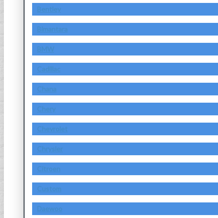
Bentley
Bimantara
BMW
Cadillac
Chana
Chery
Chevrolet
Chrysler
Citroen
Custom
Daewoo