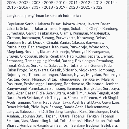
2006 - 2007 - 2008 - 2009 - 2010 - 2011 - 2012 - 2013 - 2014 -
2015 - 2016 - 2017 - 2018 - 2019 - 2020 - 2021 - 2022.
Jangkauan pengiriman ke seluruh Indonesia :
Kepulauan Seribu, Jakarta Pusat, Jakarta Utara, Jakarta Barat,
Jakarta Selatan, Jakarta Timur, Bogor, Sukabumi, Cianjur, Bandung,
Sumedang, Garut, Tasikmalaya, Ciamis, Kuningan, Majalengka,
Cirebon, Indramayu, Subang, Purwakarta, Karawang, Bekasi,
Bandung Barat, Depok, Cimahi, Banjar, Cilacap, Banyumas,
Purbalingga, Banjarnegara, Kebumen, Purworejo, Wonosobo,
Magelang, Boyolali, Klaten, Sukoharjo, Wonogiri, Karanganyar,
Sragen, Grobogan, Blora, Rembang, Pati, Kudus, Jepara, Demak,
Semarang, Temanggung, Kendal, Batang, Pekalongan, Pemalang,
Tegal, Brebes, Surakarta, Salatiga, Bantul, Sleman, Gunung Kidul,
Kulon Progo, Yogyakarta, Gresik, Sidoarjo, Mojokerto, Jombang,
Bojonegoro, Tuban, Lamongan, Madiun, Ngawi, Magetan, Ponorogo,
Pacitan, Kediri, Nganjuk, Blitar, Tulungagung, Trenggalek, Malang,
Pasuruan, Probolinggo, Lumajang, Bondowoso, Situbondo, Jember,
Banyuwangi, Pamekasan, Sampang, Sumenep, Bangkalan, Surabaya,
Batu, Aceh Besar, Pidie, Aceh Utara, Aceh Timur, Aceh Tengah, Aceh
Barat, Aceh Selatan, Aceh Tenggara, Simeulue, Bireuen, Aceh Singkil,
Aceh Tamiang, Nagan Raya, Aceh Jaya, Aceh Barat Daya, Gayo Lues,
Bener Meriah, Pidie Jaya, Sabang, Banda Aceh, Lhokseumawe,
Langsa, Sabussalam, Deli Serdang, Langkat, Karo, Simalungun, Dairi,
Asahan, Labuhan Batu, Tapanuli Utara, Tapanuli Tengah, Tapanuli
Selatan, Nias, Mandailing Natal, Toba Samosir, Nias Selatan, Pak pak
Bharat, Humbang Hasudutan, Samosir, Serdang Bedagai, Batubara,