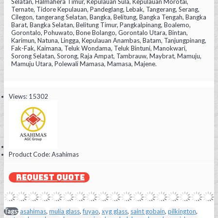
Selatan, Halmahera Timur, Kepulauan Sula, Kepulauan Morotai,
Ternate, Tidore Kepulauan, Pandeglang, Lebak, Tangerang, Serang,
Cilegon, tangerang Selatan, Bangka, Belitung, Bangka Tengah, Bangka
Barat, Bangka Selatan, Belitung Timur, Pangkalpinang, Boalemo,
Gorontalo, Pohuwato, Bone Bolango, Gorontalo Utara, Bintan,
Karimun, Natuna, Lingga, Kepulauan Anambas, Batam, Tanjungpinang,
Fak-Fak, Kaimana, Teluk Wondama, Teluk Bintuni, Manokwari,
Sorong Selatan, Sorong, Raja Ampat, Tambrauw, Maybrat, Mamuju,
Mamuju Utara, Polewali Mamasa, Mamasa, Majene.
Views: 15302
Product Code:
Asahimas
REQUEST QUOTE
Tags:
asahimas
,
mulia glass
,
fuyao
,
xyg glass
,
saint gobain
,
pilkington
,