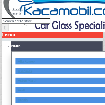
Site Map
Brands
MENU
MERK
Alfa Romeo
Asahimas
Aston Martin
Audi
Austin