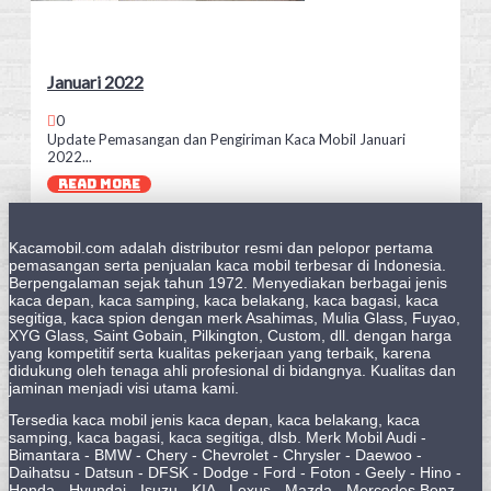
Januari 2022
0
Update Pemasangan dan Pengiriman Kaca Mobil Januari
2022...
READ MORE
Kacamobil.com adalah distributor resmi dan pelopor pertama
pemasangan serta penjualan kaca mobil terbesar di Indonesia.
Berpengalaman sejak tahun 1972. Menyediakan berbagai jenis
kaca depan, kaca samping, kaca belakang, kaca bagasi, kaca
segitiga, kaca spion dengan merk Asahimas, Mulia Glass, Fuyao,
XYG Glass, Saint Gobain, Pilkington, Custom, dll. dengan harga
yang kompetitif serta kualitas pekerjaan yang terbaik, karena
didukung oleh tenaga ahli profesional di bidangnya. Kualitas dan
jaminan menjadi visi utama kami.
Tersedia kaca mobil jenis kaca depan, kaca belakang, kaca
samping, kaca bagasi, kaca segitiga, dlsb. Merk Mobil Audi -
Bimantara - BMW - Chery - Chevrolet - Chrysler - Daewoo -
Daihatsu - Datsun - DFSK - Dodge - Ford - Foton - Geely - Hino -
Honda - Hyundai - Isuzu - KIA - Lexus - Mazda - Mercedes Benz -