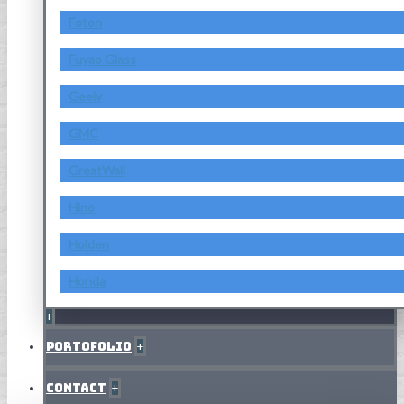
Foton
Fuyao Glass
Geely
GMC
GreatWall
Hino
Holden
Honda
+
Portofolio
+
Contact
+