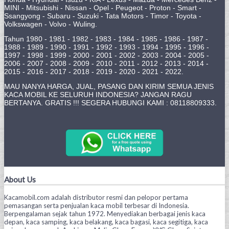
MINI - Mitsubishi - Nissan - Opel - Peugeot - Proton - Smart -
Ssangyong - Subaru - Suzuki - Tata Motors - Timor - Toyota -
Volkswagen - Volvo - Wuling.
Tahun 1980 - 1981 - 1982 - 1983 - 1984 - 1985 - 1986 - 1987 -
1988 - 1989 - 1990 - 1991 - 1992 - 1993 - 1994 - 1995 - 1996 -
1997 - 1998 - 1999 - 2000 - 2001 - 2002 - 2003 - 2004 - 2005 -
2006 - 2007 - 2008 - 2009 - 2010 - 2011 - 2012 - 2013 - 2014 -
2015 - 2016 - 2017 - 2018 - 2019 - 2020 - 2021 - 2022.
MAU NANYA HARGA, JUAL, PASANG DAN KIRIM SEMUA JENIS
KACA MOBIL KE SELURUH INDONESIA? JANGAN RAGU
BERTANYA. GRATIS !!! SEGERA HUBUNGI KAMI : 08118809333.
About Us
Kacamobil.com adalah distributor resmi dan pelopor pertama
pemasangan serta penjualan kaca mobil terbesar di Indonesia.
Berpengalaman sejak tahun 1972. Menyediakan berbagai jenis kaca
depan, kaca samping, kaca belakang, kaca bagasi, kaca segitiga, kaca