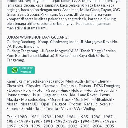
Indonesia. Berpengalaman sejak tahun 1972. Menyediakan berbagai
jenis kaca depan, kaca samping, kaca belakang, kaca bagasi, kaca
segitiga, kaca spion dengan merk Asahimas, Mulia Glass, Fuyao, XYG
Glass, Saint Gobain, Pilkington, Custom, dll. dengan harga yang
kompetitif serta kualitas pekerjaan yang terbaik, karena didukung
oleh tenaga ahli profesional di bidangnya. Kualitas dan jaminan
menjadi visi utama kami.
LOKASI WORKSHOP DAN GUDANG :
Gudang Bandung - Komp. Cibolerang Indah, Jl. Margajaya Raya No.
7A, Kopo, Bandung.
Gudang Tangerang - Jl. Daan Mogot KM 23, Tanah Tinggi (Setelah
Pom Bensin/Tunas Daihatsu) Jl. Kehakiman Raya Blok C No. 1,
Tangerang.
Kami juga menyediakan kaca mobil Merk Audi - Bmw - Cherry -
Chevrolet - Chrysler - Daewoo - Daihatsu - Datsun - DFSK Dongfeng
- Dodge - Ford - Foton - Geely - Hino - Holden - Honda - Hyundai -
Hyundai truck - Isuzu - Jaguar - Jeep - Kia - Land Rover - Lexus -
Mazda - Mercedes Benz - Mercy Truck - Moris Mini - Mitsubishi -
Nissan - Nissan UD - Opel - Peugeot - Proton - Renault - Scania -
Subaru - Suzuki - Tata - Toyota - Volvo - VW - Wuling.
Tahun 1980 - 1981 - 1982 - 1983 - 1984 - 1985 - 1986 - 1987 -
1988 - 1989 - 1990 - 1991 - 1992 - 1993 - 1994 - 1995 - 1996 -
1997 - 1998 - 1999 - 2000 - 2001 - 2002 - 2003 - 2004 - 2005 -