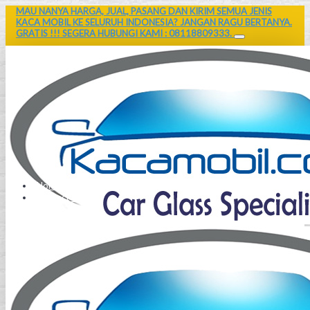
MAU NANYA HARGA, JUAL, PASANG DAN KIRIM SEMUA JENIS
KACA MOBIL KE SELURUH INDONESIA? JANGAN RAGU BERTANYA.
GRATIS !!! SEGERA HUBUNGI KAMI : 08118809333.
Home
Contact Us