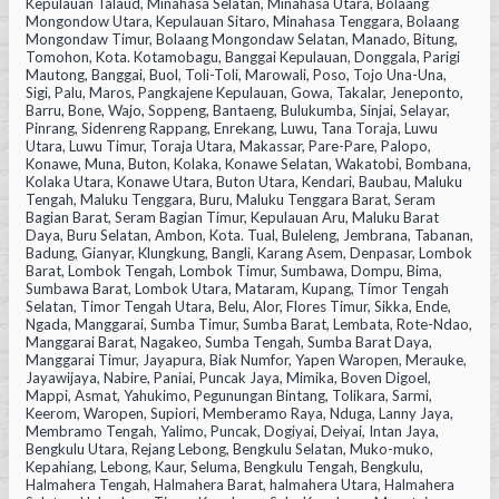
Kepulauan Talaud, Minahasa Selatan, Minahasa Utara, Bolaang
Mongondow Utara, Kepulauan Sitaro, Minahasa Tenggara, Bolaang
Mongondaw Timur, Bolaang Mongondaw Selatan, Manado, Bitung,
Tomohon, Kota. Kotamobagu, Banggai Kepulauan, Donggala, Parigi
Mautong, Banggai, Buol, Toli-Toli, Marowali, Poso, Tojo Una-Una,
Sigi, Palu, Maros, Pangkajene Kepulauan, Gowa, Takalar, Jeneponto,
Barru, Bone, Wajo, Soppeng, Bantaeng, Bulukumba, Sinjai, Selayar,
Pinrang, Sidenreng Rappang, Enrekang, Luwu, Tana Toraja, Luwu
Utara, Luwu Timur, Toraja Utara, Makassar, Pare-Pare, Palopo,
Konawe, Muna, Buton, Kolaka, Konawe Selatan, Wakatobi, Bombana,
Kolaka Utara, Konawe Utara, Buton Utara, Kendari, Baubau, Maluku
Tengah, Maluku Tenggara, Buru, Maluku Tenggara Barat, Seram
Bagian Barat, Seram Bagian Timur, Kepulauan Aru, Maluku Barat
Daya, Buru Selatan, Ambon, Kota. Tual, Buleleng, Jembrana, Tabanan,
Badung, Gianyar, Klungkung, Bangli, Karang Asem, Denpasar, Lombok
Barat, Lombok Tengah, Lombok Timur, Sumbawa, Dompu, Bima,
Sumbawa Barat, Lombok Utara, Mataram, Kupang, Timor Tengah
Selatan, Timor Tengah Utara, Belu, Alor, Flores Timur, Sikka, Ende,
Ngada, Manggarai, Sumba Timur, Sumba Barat, Lembata, Rote-Ndao,
Manggarai Barat, Nagakeo, Sumba Tengah, Sumba Barat Daya,
Manggarai Timur, Jayapura, Biak Numfor, Yapen Waropen, Merauke,
Jayawijaya, Nabire, Paniai, Puncak Jaya, Mimika, Boven Digoel,
Mappi, Asmat, Yahukimo, Pegunungan Bintang, Tolikara, Sarmi,
Keerom, Waropen, Supiori, Memberamo Raya, Nduga, Lanny Jaya,
Membramo Tengah, Yalimo, Puncak, Dogiyai, Deiyai, Intan Jaya,
Bengkulu Utara, Rejang Lebong, Bengkulu Selatan, Muko-muko,
Kepahiang, Lebong, Kaur, Seluma, Bengkulu Tengah, Bengkulu,
Halmahera Tengah, Halmahera Barat, halmahera Utara, Halmahera