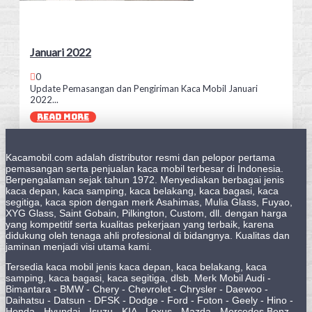
Januari 2022
0
Update Pemasangan dan Pengiriman Kaca Mobil Januari
2022...
READ MORE
Kacamobil.com adalah distributor resmi dan pelopor pertama
pemasangan serta penjualan kaca mobil terbesar di Indonesia.
Berpengalaman sejak tahun 1972. Menyediakan berbagai jenis
kaca depan, kaca samping, kaca belakang, kaca bagasi, kaca
segitiga, kaca spion dengan merk Asahimas, Mulia Glass, Fuyao,
XYG Glass, Saint Gobain, Pilkington, Custom, dll. dengan harga
yang kompetitif serta kualitas pekerjaan yang terbaik, karena
didukung oleh tenaga ahli profesional di bidangnya. Kualitas dan
jaminan menjadi visi utama kami.
Tersedia kaca mobil jenis kaca depan, kaca belakang, kaca
samping, kaca bagasi, kaca segitiga, dlsb. Merk Mobil Audi -
Bimantara - BMW - Chery - Chevrolet - Chrysler - Daewoo -
Daihatsu - Datsun - DFSK - Dodge - Ford - Foton - Geely - Hino -
Honda - Hyundai - Isuzu - KIA - Lexus - Mazda - Mercedes Benz -