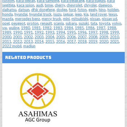
custom
,
kaca depan
,
kaca samping
,
kaca belakang
,
kaca bagasi
,
kaca
segitiga
,
kaca spion
,
audi
,
bmw
,
cherry
,
chevrolet
,
chrysler
,
daewoo
,
daihatsu
,
datsun
,
dfsk dongfeng
,
dodge
,
ford
,
foton
,
geely
,
hino
,
holden
,
honda
,
hyundai
,
hyundai truck
,
isuzu
,
jaguar
,
jeep
,
kia
,
land rover
,
lexus
,
mazda
,
mercedes benz
,
mercy truck
,
mini
,
mitsubishi
,
nissan
,
nissan ud
,
opel
,
peugeot
,
proton
,
renault
,
scania
,
subaru
,
suzuki
,
tata
,
toyota
,
volvo
,
vw
,
wuling
,
1980
,
1981
,
1982
,
1983
,
1984
,
1985
,
1986
,
1987
,
1988
,
1989
,
1990
,
1991
,
1992
,
1993
,
1994
,
1995
,
1996
,
1997
,
1998
,
1999
,
2000
,
2001
,
2002
,
2003
,
2004
,
2005
,
2006
,
2007
,
2008
,
2009
,
2010
,
2011
,
2012
,
2013
,
2014
,
2015
,
2016
,
2017
,
2018
,
2019
,
2020
,
2021
,
2022 mobil
,
madiun
Related Products