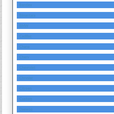
Bentley
Bimantara
BMW
Cadillac
Chana
Chery
Chevrolet
Chrysler
Citroen
Custom
Daewoo