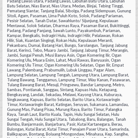
Padang Lawas utara, Padang Lawas, Labuhan Batu Utara, Labuhan
Batu Selatan, Nias Barat, Nias Utara, Medan, Binjai, Tebing Tinggi,
Pematang Siantar, Tanjung Balai, Sibolga, Padang Sidempuan, Gunung
Sitoli, Agam, Pasaman, Lima Puluh Koto, Solok, Padang Pariaman,
Pesisir Selatan, Tanah Datar, Sawahlunto/ Sijunjung, Kepulauan
Mentawai, Solok Selatan, Dharmas Raya, Pasaman Barat, Bukittinggi,
Padang, Padang Panjang, Sawah Lunto, Payakumbuh, Pariaman,
Kampar, Bengkalis, Indragiri Hulu, Indragiri Hilir, Pelalawan, Rokan
Hilir, Siak, Kuantan Singingi, Rokan Hulu, Kepulauan Meranti,
Pekanbaru, Dumai, Batang Hari, Bungo, Sarolangun, Tanjung Jabung
Barat, Kerinci, Tebo, Muaro Jambi, Tanjung Jabung Timur, Merangin,
Jambi, Sungai Penuh, Musi Banyu Asin, Ogan Komering Ilir, Ogan
Komering Ulu, Muara Enim, Lahat, Musi Rawas, Banyuasin, Ogan
Komering Ulu Timur, Ogan Komering Ulu Selatan, Ogan Ilir, Empat
Lawang, Palembang, Prabumulih, Lubuk Linggau, Pagar Alam,
Lampung Selatan, Lampung Tengah, Lampung Utara, Lampung Barat,
Tulang Bawang, Tenggamus, Lampung Timur, Way Kanan, Pasawaran,
Tulang Bawang Barat, Mesuji, Pringsewu, Bandar Lampung, Metro,
Sambas, Pontianak, Sanggau, Sintang, Kapuas Hulu, Ketapang,
Bengkayang, Landak, Sekadau, Melawi, Kayong Utara, Kuburaya,
Singkawang, Kapuas, Barito Selatan, Barito Utara, Kotawaringin
Timur, Kotawaringin Barat, Katingan, Seruyan, Sukamara, Lamandau,
Gunung Mas, Pulang Pisau, Murung Raya, Barito Timur, Palangka
Raya, Tanah Laut, Barito Kuala, Tapin, Hulu Sungai Selatan, Hulu
Sungai Tengah, Hulu Sungai Utara, Tabalong, Baru, Balangan, Tanah
Bumbu, Banjarmasin, Banjarbaru, Pasir, Kutai Kartanegara, Berau,
Bulongan, Kutai Barat, Kutai Timur, Penajam Paser Utara, Samarinda,
Balikpapan, Bontang, Bolaang Mongondaw, Minahasa, Kep. Sangihe,