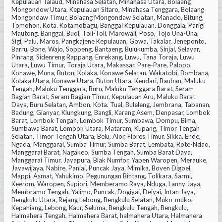
Kepulauan Talaud, Minahasa Selatan, Minahasa Utara, Bolaang
Mongondow Utara, Kepulauan Sitaro, Minahasa Tenggara, Bolaang
Mongondaw Timur, Bolaang Mongondaw Selatan, Manado, Bitung,
Tomohon, Kota. Kotamobagu, Banggai Kepulauan, Donggala, Parigi
Mautong, Banggai, Buol, Toli-Toli, Marowali, Poso, Tojo Una-Una,
Sigi, Palu, Maros, Pangkajene Kepulauan, Gowa, Takalar, Jeneponto,
Barru, Bone, Wajo, Soppeng, Bantaeng, Bulukumba, Sinjai, Selayar,
Pinrang, Sidenreng Rappang, Enrekang, Luwu, Tana Toraja, Luwu
Utara, Luwu Timur, Toraja Utara, Makassar, Pare-Pare, Palopo,
Konawe, Muna, Buton, Kolaka, Konawe Selatan, Wakatobi, Bombana,
Kolaka Utara, Konawe Utara, Buton Utara, Kendari, Baubau, Maluku
Tengah, Maluku Tenggara, Buru, Maluku Tenggara Barat, Seram
Bagian Barat, Seram Bagian Timur, Kepulauan Aru, Maluku Barat
Daya, Buru Selatan, Ambon, Kota. Tual, Buleleng, Jembrana, Tabanan,
Badung, Gianyar, Klungkung, Bangli, Karang Asem, Denpasar, Lombok
Barat, Lombok Tengah, Lombok Timur, Sumbawa, Dompu, Bima,
Sumbawa Barat, Lombok Utara, Mataram, Kupang, Timor Tengah
Selatan, Timor Tengah Utara, Belu, Alor, Flores Timur, Sikka, Ende,
Ngada, Manggarai, Sumba Timur, Sumba Barat, Lembata, Rote-Ndao,
Manggarai Barat, Nagakeo, Sumba Tengah, Sumba Barat Daya,
Manggarai Timur, Jayapura, Biak Numfor, Yapen Waropen, Merauke,
Jayawijaya, Nabire, Paniai, Puncak Jaya, Mimika, Boven Digoel,
Mappi, Asmat, Yahukimo, Pegunungan Bintang, Tolikara, Sarmi,
Keerom, Waropen, Supiori, Memberamo Raya, Nduga, Lanny Jaya,
Membramo Tengah, Yalimo, Puncak, Dogiyai, Deiyai, Intan Jaya,
Bengkulu Utara, Rejang Lebong, Bengkulu Selatan, Muko-muko,
Kepahiang, Lebong, Kaur, Seluma, Bengkulu Tengah, Bengkulu,
Halmahera Tengah, Halmahera Barat, halmahera Utara, Halmahera