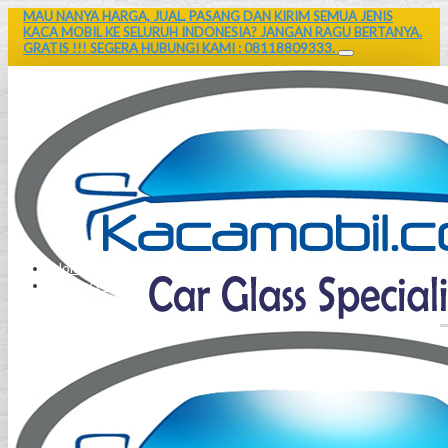
MAU NANYA HARGA, JUAL, PASANG DAN KIRIM SEMUA JENIS
KACA MOBIL KE SELURUH INDONESIA? JANGAN RAGU BERTANYA.
GRATIS !!! SEGERA HUBUNGI KAMI : 08118809333.
Home
Contact Us