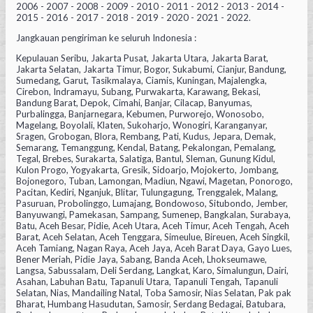
2006 - 2007 - 2008 - 2009 - 2010 - 2011 - 2012 - 2013 - 2014 -
2015 - 2016 - 2017 - 2018 - 2019 - 2020 - 2021 - 2022.
Jangkauan pengiriman ke seluruh Indonesia :
Kepulauan Seribu, Jakarta Pusat, Jakarta Utara, Jakarta Barat,
Jakarta Selatan, Jakarta Timur, Bogor, Sukabumi, Cianjur, Bandung,
Sumedang, Garut, Tasikmalaya, Ciamis, Kuningan, Majalengka,
Cirebon, Indramayu, Subang, Purwakarta, Karawang, Bekasi,
Bandung Barat, Depok, Cimahi, Banjar, Cilacap, Banyumas,
Purbalingga, Banjarnegara, Kebumen, Purworejo, Wonosobo,
Magelang, Boyolali, Klaten, Sukoharjo, Wonogiri, Karanganyar,
Sragen, Grobogan, Blora, Rembang, Pati, Kudus, Jepara, Demak,
Semarang, Temanggung, Kendal, Batang, Pekalongan, Pemalang,
Tegal, Brebes, Surakarta, Salatiga, Bantul, Sleman, Gunung Kidul,
Kulon Progo, Yogyakarta, Gresik, Sidoarjo, Mojokerto, Jombang,
Bojonegoro, Tuban, Lamongan, Madiun, Ngawi, Magetan, Ponorogo,
Pacitan, Kediri, Nganjuk, Blitar, Tulungagung, Trenggalek, Malang,
Pasuruan, Probolinggo, Lumajang, Bondowoso, Situbondo, Jember,
Banyuwangi, Pamekasan, Sampang, Sumenep, Bangkalan, Surabaya,
Batu, Aceh Besar, Pidie, Aceh Utara, Aceh Timur, Aceh Tengah, Aceh
Barat, Aceh Selatan, Aceh Tenggara, Simeulue, Bireuen, Aceh Singkil,
Aceh Tamiang, Nagan Raya, Aceh Jaya, Aceh Barat Daya, Gayo Lues,
Bener Meriah, Pidie Jaya, Sabang, Banda Aceh, Lhokseumawe,
Langsa, Sabussalam, Deli Serdang, Langkat, Karo, Simalungun, Dairi,
Asahan, Labuhan Batu, Tapanuli Utara, Tapanuli Tengah, Tapanuli
Selatan, Nias, Mandailing Natal, Toba Samosir, Nias Selatan, Pak pak
Bharat, Humbang Hasudutan, Samosir, Serdang Bedagai, Batubara,