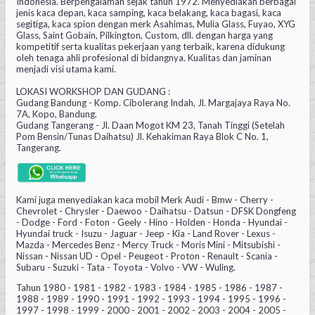
Indonesia. Berpengalaman sejak tahun 1972. Menyediakan berbagai
jenis kaca depan, kaca samping, kaca belakang, kaca bagasi, kaca
segitiga, kaca spion dengan merk Asahimas, Mulia Glass, Fuyao, XYG
Glass, Saint Gobain, Pilkington, Custom, dll. dengan harga yang
kompetitif serta kualitas pekerjaan yang terbaik, karena didukung
oleh tenaga ahli profesional di bidangnya. Kualitas dan jaminan
menjadi visi utama kami.
LOKASI WORKSHOP DAN GUDANG :
Gudang Bandung - Komp. Cibolerang Indah, Jl. Margajaya Raya No.
7A, Kopo, Bandung.
Gudang Tangerang - Jl. Daan Mogot KM 23, Tanah Tinggi (Setelah
Pom Bensin/Tunas Daihatsu) Jl. Kehakiman Raya Blok C No. 1,
Tangerang.
Kami juga menyediakan kaca mobil Merk Audi - Bmw - Cherry -
Chevrolet - Chrysler - Daewoo - Daihatsu - Datsun - DFSK Dongfeng
- Dodge - Ford - Foton - Geely - Hino - Holden - Honda - Hyundai -
Hyundai truck - Isuzu - Jaguar - Jeep - Kia - Land Rover - Lexus -
Mazda - Mercedes Benz - Mercy Truck - Moris Mini - Mitsubishi -
Nissan - Nissan UD - Opel - Peugeot - Proton - Renault - Scania -
Subaru - Suzuki - Tata - Toyota - Volvo - VW - Wuling.
Tahun 1980 - 1981 - 1982 - 1983 - 1984 - 1985 - 1986 - 1987 -
1988 - 1989 - 1990 - 1991 - 1992 - 1993 - 1994 - 1995 - 1996 -
1997 - 1998 - 1999 - 2000 - 2001 - 2002 - 2003 - 2004 - 2005 -