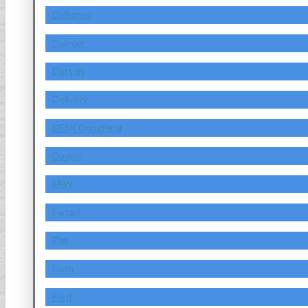
Daihatsu
Daimler
Datsun
Delivery
DFSK Dongfeng
Dodge
FAW
Ferrari
Fiat
Fiath
Ford