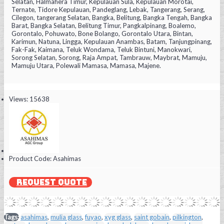
Selatan, Halmahera Timur, Kepulauan Sula, Kepulauan Morotai,
Ternate, Tidore Kepulauan, Pandeglang, Lebak, Tangerang, Serang,
Cilegon, tangerang Selatan, Bangka, Belitung, Bangka Tengah, Bangka
Barat, Bangka Selatan, Belitung Timur, Pangkalpinang, Boalemo,
Gorontalo, Pohuwato, Bone Bolango, Gorontalo Utara, Bintan,
Karimun, Natuna, Lingga, Kepulauan Anambas, Batam, Tanjungpinang,
Fak-Fak, Kaimana, Teluk Wondama, Teluk Bintuni, Manokwari,
Sorong Selatan, Sorong, Raja Ampat, Tambrauw, Maybrat, Mamuju,
Mamuju Utara, Polewali Mamasa, Mamasa, Majene.
Views: 15638
Product Code:
Asahimas
REQUEST QUOTE
Tags:
asahimas
,
mulia glass
,
fuyao
,
xyg glass
,
saint gobain
,
pilkington
,