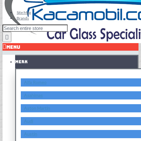
Site Map
Brands
MENU
MERK
Alfa Romeo
Asahimas
Aston Martin
Audi
Austin