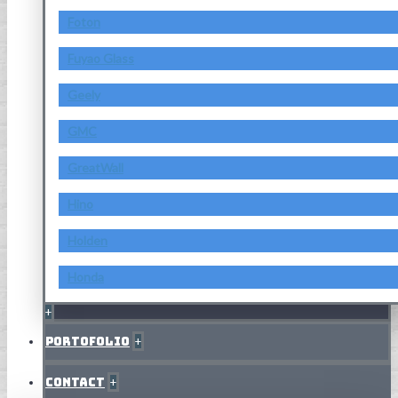
Foton
Fuyao Glass
Geely
GMC
GreatWall
Hino
Holden
Honda
+
Portofolio
+
Contact
+