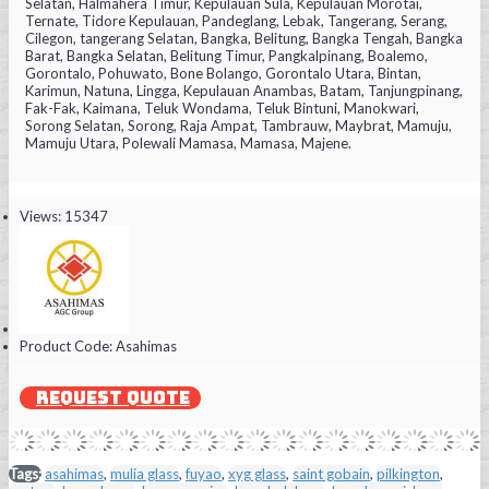
Selatan, Halmahera Timur, Kepulauan Sula, Kepulauan Morotai,
Ternate, Tidore Kepulauan, Pandeglang, Lebak, Tangerang, Serang,
Cilegon, tangerang Selatan, Bangka, Belitung, Bangka Tengah, Bangka
Barat, Bangka Selatan, Belitung Timur, Pangkalpinang, Boalemo,
Gorontalo, Pohuwato, Bone Bolango, Gorontalo Utara, Bintan,
Karimun, Natuna, Lingga, Kepulauan Anambas, Batam, Tanjungpinang,
Fak-Fak, Kaimana, Teluk Wondama, Teluk Bintuni, Manokwari,
Sorong Selatan, Sorong, Raja Ampat, Tambrauw, Maybrat, Mamuju,
Mamuju Utara, Polewali Mamasa, Mamasa, Majene.
Views: 15347
Product Code:
Asahimas
REQUEST QUOTE
Tags:
asahimas
,
mulia glass
,
fuyao
,
xyg glass
,
saint gobain
,
pilkington
,