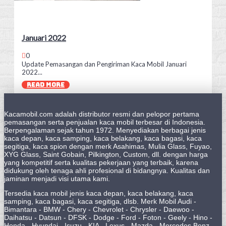
Januari 2022
0
Update Pemasangan dan Pengiriman Kaca Mobil Januari
2022...
READ MORE
Kacamobil.com adalah distributor resmi dan pelopor pertama
pemasangan serta penjualan kaca mobil terbesar di Indonesia.
Berpengalaman sejak tahun 1972. Menyediakan berbagai jenis
kaca depan, kaca samping, kaca belakang, kaca bagasi, kaca
segitiga, kaca spion dengan merk Asahimas, Mulia Glass, Fuyao,
XYG Glass, Saint Gobain, Pilkington, Custom, dll. dengan harga
yang kompetitif serta kualitas pekerjaan yang terbaik, karena
didukung oleh tenaga ahli profesional di bidangnya. Kualitas dan
jaminan menjadi visi utama kami.
Tersedia kaca mobil jenis kaca depan, kaca belakang, kaca
samping, kaca bagasi, kaca segitiga, dlsb. Merk Mobil Audi -
Bimantara - BMW - Chery - Chevrolet - Chrysler - Daewoo -
Daihatsu - Datsun - DFSK - Dodge - Ford - Foton - Geely - Hino -
Honda - Hyundai - Isuzu - KIA - Lexus - Mazda - Mercedes Benz -