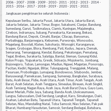
2006 - 2007 - 2008 - 2009 - 2010 - 2011 - 2012 - 2013 - 2014 -
2015 - 2016 - 2017 - 2018 - 2019 - 2020 - 2021 - 2022.
Jangkauan pengiriman ke seluruh Indonesia :
Kepulauan Seribu, Jakarta Pusat, Jakarta Utara, Jakarta Barat,
Jakarta Selatan, Jakarta Timur, Bogor, Sukabumi, Cianjur, Bandung,
Sumedang, Garut, Tasikmalaya, Ciamis, Kuningan, Majalengka,
Cirebon, Indramayu, Subang, Purwakarta, Karawang, Bekasi,
Bandung Barat, Depok, Cimahi, Banjar, Cilacap, Banyumas,
Purbalingga, Banjarnegara, Kebumen, Purworejo, Wonosobo,
Magelang, Boyolali, Klaten, Sukoharjo, Wonogiri, Karanganyar,
Sragen, Grobogan, Blora, Rembang, Pati, Kudus, Jepara, Demak,
Semarang, Temanggung, Kendal, Batang, Pekalongan, Pemalang,
Tegal, Brebes, Surakarta, Salatiga, Bantul, Sleman, Gunung Kidul,
Kulon Progo, Yogyakarta, Gresik, Sidoarjo, Mojokerto, Jombang,
Bojonegoro, Tuban, Lamongan, Madiun, Ngawi, Magetan, Ponorogo,
Pacitan, Kediri, Nganjuk, Blitar, Tulungagung, Trenggalek, Malang,
Pasuruan, Probolinggo, Lumajang, Bondowoso, Situbondo, Jember,
Banyuwangi, Pamekasan, Sampang, Sumenep, Bangkalan, Surabaya,
Batu, Aceh Besar, Pidie, Aceh Utara, Aceh Timur, Aceh Tengah, Aceh
Barat, Aceh Selatan, Aceh Tenggara, Simeulue, Bireuen, Aceh Singkil,
Aceh Tamiang, Nagan Raya, Aceh Jaya, Aceh Barat Daya, Gayo Lues,
Bener Meriah, Pidie Jaya, Sabang, Banda Aceh, Lhokseumawe,
Langsa, Sabussalam, Deli Serdang, Langkat, Karo, Simalungun, Dairi,
Asahan, Labuhan Batu, Tapanuli Utara, Tapanuli Tengah, Tapanuli
Selatan, Nias, Mandailing Natal, Toba Samosir, Nias Selatan, Pak pak
Bharat, Humbang Hasudutan, Samosir, Serdang Bedagai, Batubara,