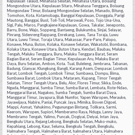
Kepulauan Talaud, Minahasa Selatan, Minahasa Utara, Bolaang
Mongondow Utara, Kepulauan Sitaro, Minahasa Tenggara, Bolaang
Mongondaw Timur, Bolaang Mongondaw Selatan, Manado, Bitung,
Tomohon, Kota. Kotamobagu, Banggai Kepulauan, Donggala, Parigi
Mautong, Banggai, Buol, Toli-Toli, Marowali, Poso, Tojo Una-Una,
Sigi, Palu, Maros, Pangkajene Kepulauan, Gowa, Takalar, Jeneponto,
Barru, Bone, Wajo, Soppeng, Bantaeng, Bulukumba, Sinjai, Selayar,
Pinrang, Sidenreng Rappang, Enrekang, Luwu, Tana Toraja, Luwu
Utara, Luwu Timur, Toraja Utara, Makassar, Pare-Pare, Palopo,
Konawe, Muna, Buton, Kolaka, Konawe Selatan, Wakatobi, Bombana,
Kolaka Utara, Konawe Utara, Buton Utara, Kendari, Baubau, Maluku
Tengah, Maluku Tenggara, Buru, Maluku Tenggara Barat, Seram
Bagian Barat, Seram Bagian Timur, Kepulauan Aru, Maluku Barat
Daya, Buru Selatan, Ambon, Kota. Tual, Buleleng, Jembrana, Tabanan,
Badung, Gianyar, Klungkung, Bangli, Karang Asem, Denpasar, Lombok
Barat, Lombok Tengah, Lombok Timur, Sumbawa, Dompu, Bima,
Sumbawa Barat, Lombok Utara, Mataram, Kupang, Timor Tengah
Selatan, Timor Tengah Utara, Belu, Alor, Flores Timur, Sikka, Ende,
Ngada, Manggarai, Sumba Timur, Sumba Barat, Lembata, Rote-Ndao,
Manggarai Barat, Nagakeo, Sumba Tengah, Sumba Barat Daya,
Manggarai Timur, Jayapura, Biak Numfor, Yapen Waropen, Merauke,
Jayawijaya, Nabire, Paniai, Puncak Jaya, Mimika, Boven Digoel,
Mappi, Asmat, Yahukimo, Pegunungan Bintang, Tolikara, Sarmi,
Keerom, Waropen, Supiori, Memberamo Raya, Nduga, Lanny Jaya,
Membramo Tengah, Yalimo, Puncak, Dogiyai, Deiyai, Intan Jaya,
Bengkulu Utara, Rejang Lebong, Bengkulu Selatan, Muko-muko,
Kepahiang, Lebong, Kaur, Seluma, Bengkulu Tengah, Bengkulu,
Halmahera Tengah, Halmahera Barat, halmahera Utara, Halmahera