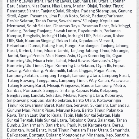
Padang Lawas utara, Padang Lawas, Labuhan Batu Utara, Labuhan
Batu Selatan, Nias Barat, Nias Utara, Medan, Binjai, Tebing Tinggi,
Pematang Siantar, Tanjung Balai, Sibolga, Padang Sidempuan, Gunung
Sitoli, Agam, Pasaman, Lima Puluh Koto, Solok, Padang Pariaman,
Pesisir Selatan, Tanah Datar, Sawahlunto/ Sijunjung, Kepulauan
Mentawai, Solok Selatan, Dharmas Raya, Pasaman Barat, Bukittinggi,
Padang, Padang Panjang, Sawah Lunto, Payakumbuh, Pariaman,
Kampar, Bengkalis, Indragiri Hulu, Indragiri Hilir, Pelalawan, Rokan
Hilir, Siak, Kuantan Singingi, Rokan Hulu, Kepulauan Meranti,
Pekanbaru, Dumai, Batang Hari, Bungo, Sarolangun, Tanjung Jabung
Barat, Kerinci, Tebo, Muaro Jambi, Tanjung Jabung Timur, Merangin,
Jambi, Sungai Penuh, Musi Banyu Asin, Ogan Komering Ilir, Ogan
Komering Ulu, Muara Enim, Lahat, Musi Rawas, Banyuasin, Ogan
Komering Ulu Timur, Ogan Komering Ulu Selatan, Ogan Ilir, Empat
Lawang, Palembang, Prabumulih, Lubuk Linggau, Pagar Alam,
Lampung Selatan, Lampung Tengah, Lampung Utara, Lampung Barat,
Tulang Bawang, Tenggamus, Lampung Timur, Way Kanan, Pasawaran,
Tulang Bawang Barat, Mesuji, Pringsewu, Bandar Lampung, Metro,
Sambas, Pontianak, Sanggau, Sintang, Kapuas Hulu, Ketapang,
Bengkayang, Landak, Sekadau, Melawi, Kayong Utara, Kuburaya,
Singkawang, Kapuas, Barito Selatan, Barito Utara, Kotawaringin
Timur, Kotawaringin Barat, Katingan, Seruyan, Sukamara, Lamandau,
Gunung Mas, Pulang Pisau, Murung Raya, Barito Timur, Palangka
Raya, Tanah Laut, Barito Kuala, Tapin, Hulu Sungai Selatan, Hulu
Sungai Tengah, Hulu Sungai Utara, Tabalong, Baru, Balangan, Tanah
Bumbu, Banjarmasin, Banjarbaru, Pasir, Kutai Kartanegara, Berau,
Bulongan, Kutai Barat, Kutai Timur, Penajam Paser Utara, Samarinda,
Balikpapan, Bontang, Bolaang Mongondaw, Minahasa, Kep. Sangihe,