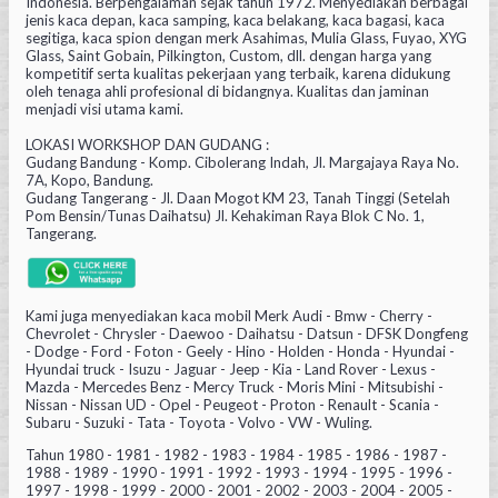
Indonesia. Berpengalaman sejak tahun 1972. Menyediakan berbagai
jenis kaca depan, kaca samping, kaca belakang, kaca bagasi, kaca
segitiga, kaca spion dengan merk Asahimas, Mulia Glass, Fuyao, XYG
Glass, Saint Gobain, Pilkington, Custom, dll. dengan harga yang
kompetitif serta kualitas pekerjaan yang terbaik, karena didukung
oleh tenaga ahli profesional di bidangnya. Kualitas dan jaminan
menjadi visi utama kami.
LOKASI WORKSHOP DAN GUDANG :
Gudang Bandung - Komp. Cibolerang Indah, Jl. Margajaya Raya No.
7A, Kopo, Bandung.
Gudang Tangerang - Jl. Daan Mogot KM 23, Tanah Tinggi (Setelah
Pom Bensin/Tunas Daihatsu) Jl. Kehakiman Raya Blok C No. 1,
Tangerang.
Kami juga menyediakan kaca mobil Merk Audi - Bmw - Cherry -
Chevrolet - Chrysler - Daewoo - Daihatsu - Datsun - DFSK Dongfeng
- Dodge - Ford - Foton - Geely - Hino - Holden - Honda - Hyundai -
Hyundai truck - Isuzu - Jaguar - Jeep - Kia - Land Rover - Lexus -
Mazda - Mercedes Benz - Mercy Truck - Moris Mini - Mitsubishi -
Nissan - Nissan UD - Opel - Peugeot - Proton - Renault - Scania -
Subaru - Suzuki - Tata - Toyota - Volvo - VW - Wuling.
Tahun 1980 - 1981 - 1982 - 1983 - 1984 - 1985 - 1986 - 1987 -
1988 - 1989 - 1990 - 1991 - 1992 - 1993 - 1994 - 1995 - 1996 -
1997 - 1998 - 1999 - 2000 - 2001 - 2002 - 2003 - 2004 - 2005 -