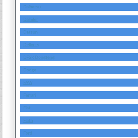
Daihatsu
Daimler
Datsun
Delivery
DFSK Dongfeng
Dodge
FAW
Ferrari
Fiat
Fiath
Ford