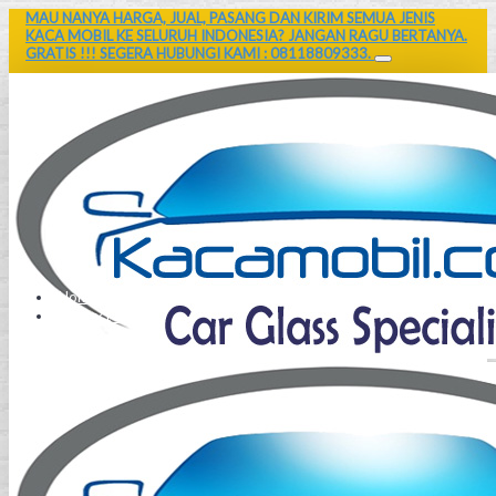
MAU NANYA HARGA, JUAL, PASANG DAN KIRIM SEMUA JENIS
KACA MOBIL KE SELURUH INDONESIA? JANGAN RAGU BERTANYA.
GRATIS !!! SEGERA HUBUNGI KAMI : 08118809333.
Home
Contact Us