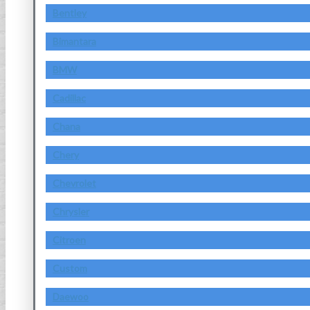
Bentley
Bimantara
BMW
Cadillac
Chana
Chery
Chevrolet
Chrysler
Citroen
Custom
Daewoo