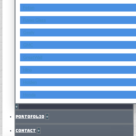
Foton
Fuyao Glass
Geely
GMC
GreatWall
Hino
Holden
Honda
+
Portofolio
+
Contact
+