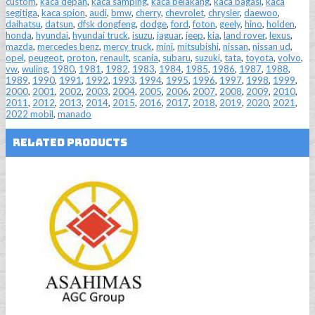
custom
,
kaca depan
,
kaca samping
,
kaca belakang
,
kaca bagasi
,
kaca
segitiga
,
kaca spion
,
audi
,
bmw
,
cherry
,
chevrolet
,
chrysler
,
daewoo
,
daihatsu
,
datsun
,
dfsk dongfeng
,
dodge
,
ford
,
foton
,
geely
,
hino
,
holden
,
honda
,
hyundai
,
hyundai truck
,
isuzu
,
jaguar
,
jeep
,
kia
,
land rover
,
lexus
,
mazda
,
mercedes benz
,
mercy truck
,
mini
,
mitsubishi
,
nissan
,
nissan ud
,
opel
,
peugeot
,
proton
,
renault
,
scania
,
subaru
,
suzuki
,
tata
,
toyota
,
volvo
,
vw
,
wuling
,
1980
,
1981
,
1982
,
1983
,
1984
,
1985
,
1986
,
1987
,
1988
,
1989
,
1990
,
1991
,
1992
,
1993
,
1994
,
1995
,
1996
,
1997
,
1998
,
1999
,
2000
,
2001
,
2002
,
2003
,
2004
,
2005
,
2006
,
2007
,
2008
,
2009
,
2010
,
2011
,
2012
,
2013
,
2014
,
2015
,
2016
,
2017
,
2018
,
2019
,
2020
,
2021
,
2022 mobil
,
manado
Related Products