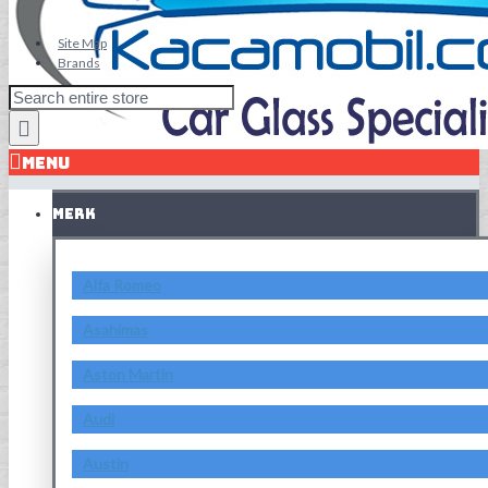
Site Map
Brands
MENU
MERK
Alfa Romeo
Asahimas
Aston Martin
Audi
Austin