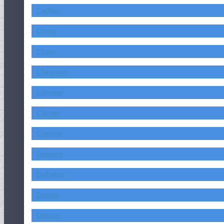
Cadillac
Chana
Chery
Chevrolet
Chrysler
Citroen
Custom
Daewoo
Daihatsu
Daimler
Datsun