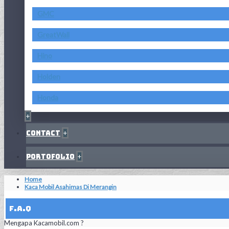
GMC
GreatWall
Hino
Holden
Honda
+
Contact
+
Portofolio
+
Home
Kaca Mobil Asahimas Di Merangin
F.A.Q
Mengapa Kacamobil.com ?