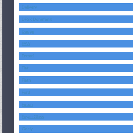
Delivery
DFSK Dongfeng
Dodge
FAW
Ferrari
Fiat
Fiath
Ford
Foton
Fuyao Glass
Geely