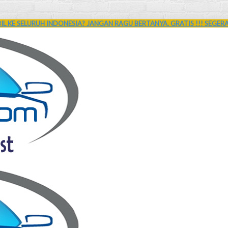
L KE SELURUH INDONESIA? JANGAN RAGU BERTANYA. GRATIS !!! SEGER