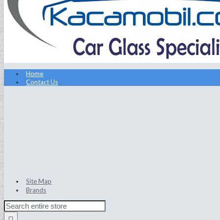
Home
Contact Us
Site Map
Brands