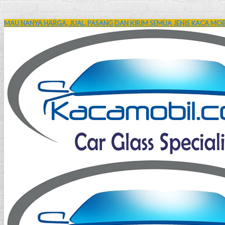
MAU NANYA HARGA, JUAL, PASANG DAN KIRIM SEMUA JENIS KACA MOBI