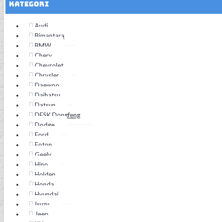
Kategori
Audi
Bimantara
BMW
Chery
Chevrolet
Chrysler
Daewoo
Daihatsu
Datsun
DFSK Dongfeng
Dodge
Ford
Foton
Geely
Hino
Holden
Honda
Hyundai
Isuzu
Jeep