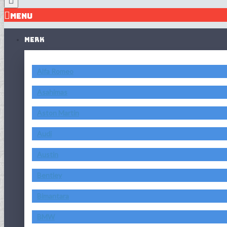
MENU
MERK
Alfa Romeo
Asahimas
Aston Martin
Audi
Austin
Bentley
Bimantara
BMW