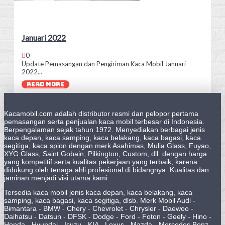
Januari 2022
0
Update Pemasangan dan Pengiriman Kaca Mobil Januari
2022...
READ MORE
Kacamobil.com adalah distributor resmi dan pelopor pertama
pemasangan serta penjualan kaca mobil terbesar di Indonesia.
Berpengalaman sejak tahun 1972. Menyediakan berbagai jenis
kaca depan, kaca samping, kaca belakang, kaca bagasi, kaca
segitiga, kaca spion dengan merk Asahimas, Mulia Glass, Fuyao,
XYG Glass, Saint Gobain, Pilkington, Custom, dll. dengan harga
yang kompetitif serta kualitas pekerjaan yang terbaik, karena
didukung oleh tenaga ahli profesional di bidangnya. Kualitas dan
jaminan menjadi visi utama kami.
Tersedia kaca mobil jenis kaca depan, kaca belakang, kaca
samping, kaca bagasi, kaca segitiga, dlsb. Merk Mobil Audi -
Bimantara - BMW - Chery - Chevrolet - Chrysler - Daewoo -
Daihatsu - Datsun - DFSK - Dodge - Ford - Foton - Geely - Hino -
Honda - Hyundai - Isuzu - KIA - Lexus - Mazda - Mercedes Benz -