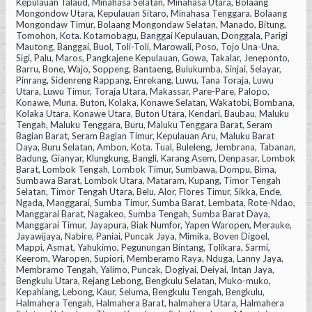
Kepulauan Talaud, Minahasa Selatan, Minahasa Utara, Bolaang
Mongondow Utara, Kepulauan Sitaro, Minahasa Tenggara, Bolaang
Mongondaw Timur, Bolaang Mongondaw Selatan, Manado, Bitung,
Tomohon, Kota. Kotamobagu, Banggai Kepulauan, Donggala, Parigi
Mautong, Banggai, Buol, Toli-Toli, Marowali, Poso, Tojo Una-Una,
Sigi, Palu, Maros, Pangkajene Kepulauan, Gowa, Takalar, Jeneponto,
Barru, Bone, Wajo, Soppeng, Bantaeng, Bulukumba, Sinjai, Selayar,
Pinrang, Sidenreng Rappang, Enrekang, Luwu, Tana Toraja, Luwu
Utara, Luwu Timur, Toraja Utara, Makassar, Pare-Pare, Palopo,
Konawe, Muna, Buton, Kolaka, Konawe Selatan, Wakatobi, Bombana,
Kolaka Utara, Konawe Utara, Buton Utara, Kendari, Baubau, Maluku
Tengah, Maluku Tenggara, Buru, Maluku Tenggara Barat, Seram
Bagian Barat, Seram Bagian Timur, Kepulauan Aru, Maluku Barat
Daya, Buru Selatan, Ambon, Kota. Tual, Buleleng, Jembrana, Tabanan,
Badung, Gianyar, Klungkung, Bangli, Karang Asem, Denpasar, Lombok
Barat, Lombok Tengah, Lombok Timur, Sumbawa, Dompu, Bima,
Sumbawa Barat, Lombok Utara, Mataram, Kupang, Timor Tengah
Selatan, Timor Tengah Utara, Belu, Alor, Flores Timur, Sikka, Ende,
Ngada, Manggarai, Sumba Timur, Sumba Barat, Lembata, Rote-Ndao,
Manggarai Barat, Nagakeo, Sumba Tengah, Sumba Barat Daya,
Manggarai Timur, Jayapura, Biak Numfor, Yapen Waropen, Merauke,
Jayawijaya, Nabire, Paniai, Puncak Jaya, Mimika, Boven Digoel,
Mappi, Asmat, Yahukimo, Pegunungan Bintang, Tolikara, Sarmi,
Keerom, Waropen, Supiori, Memberamo Raya, Nduga, Lanny Jaya,
Membramo Tengah, Yalimo, Puncak, Dogiyai, Deiyai, Intan Jaya,
Bengkulu Utara, Rejang Lebong, Bengkulu Selatan, Muko-muko,
Kepahiang, Lebong, Kaur, Seluma, Bengkulu Tengah, Bengkulu,
Halmahera Tengah, Halmahera Barat, halmahera Utara, Halmahera