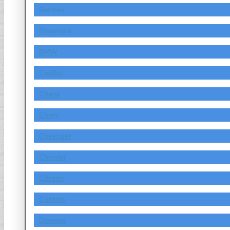
Bentley
Bimantara
BMW
Cadillac
Chana
Chery
Chevrolet
Chrysler
Citroen
Custom
Daewoo