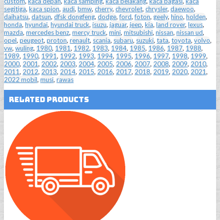
custom
,
kaca depan
,
kaca samping
,
kaca belakang
,
kaca bagasi
,
kaca
segitiga
,
kaca spion
,
audi
,
bmw
,
cherry
,
chevrolet
,
chrysler
,
daewoo
,
daihatsu
,
datsun
,
dfsk dongfeng
,
dodge
,
ford
,
foton
,
geely
,
hino
,
holden
,
honda
,
hyundai
,
hyundai truck
,
isuzu
,
jaguar
,
jeep
,
kia
,
land rover
,
lexus
,
mazda
,
mercedes benz
,
mercy truck
,
mini
,
mitsubishi
,
nissan
,
nissan ud
,
opel
,
peugeot
,
proton
,
renault
,
scania
,
subaru
,
suzuki
,
tata
,
toyota
,
volvo
,
vw
,
wuling
,
1980
,
1981
,
1982
,
1983
,
1984
,
1985
,
1986
,
1987
,
1988
,
1989
,
1990
,
1991
,
1992
,
1993
,
1994
,
1995
,
1996
,
1997
,
1998
,
1999
,
2000
,
2001
,
2002
,
2003
,
2004
,
2005
,
2006
,
2007
,
2008
,
2009
,
2010
,
2011
,
2012
,
2013
,
2014
,
2015
,
2016
,
2017
,
2018
,
2019
,
2020
,
2021
,
2022 mobil
,
musi
,
rawas
Related Products