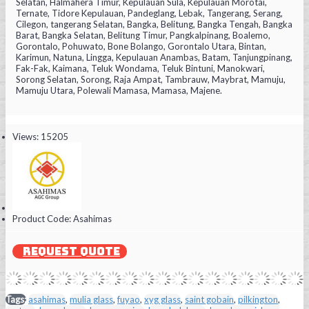
Selatan, Halmahera Timur, Kepulauan Sula, Kepulauan Morotai,
Ternate, Tidore Kepulauan, Pandeglang, Lebak, Tangerang, Serang,
Cilegon, tangerang Selatan, Bangka, Belitung, Bangka Tengah, Bangka
Barat, Bangka Selatan, Belitung Timur, Pangkalpinang, Boalemo,
Gorontalo, Pohuwato, Bone Bolango, Gorontalo Utara, Bintan,
Karimun, Natuna, Lingga, Kepulauan Anambas, Batam, Tanjungpinang,
Fak-Fak, Kaimana, Teluk Wondama, Teluk Bintuni, Manokwari,
Sorong Selatan, Sorong, Raja Ampat, Tambrauw, Maybrat, Mamuju,
Mamuju Utara, Polewali Mamasa, Mamasa, Majene.
Views: 15205
Product Code:
Asahimas
REQUEST QUOTE
Tags:
asahimas
,
mulia glass
,
fuyao
,
xyg glass
,
saint gobain
,
pilkington
,