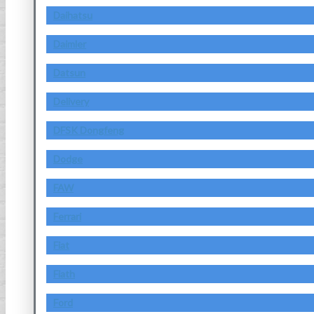
Daihatsu
Daimler
Datsun
Delivery
DFSK Dongfeng
Dodge
FAW
Ferrari
Fiat
Fiath
Ford