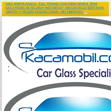
MAU NANYA HARGA, JUAL, PASANG DAN KIRIM SEMUA JENIS
KACA MOBIL KE SELURUH INDONESIA? JANGAN RAGU BERTANYA.
GRATIS !!! SEGERA HUBUNGI KAMI : 08118809333.
Home
Contact Us