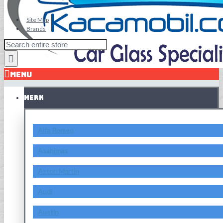
Site Map
Brands
MENU
MERK
Alfa Romeo
Asahimas
Aston Martin
Audi
Austin