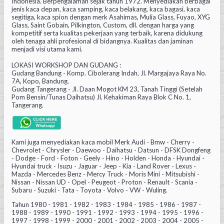
Indonesia. Berpengalaman sejak tahun 1972. Menyediakan berbagai
jenis kaca depan, kaca samping, kaca belakang, kaca bagasi, kaca
segitiga, kaca spion dengan merk Asahimas, Mulia Glass, Fuyao, XYG
Glass, Saint Gobain, Pilkington, Custom, dll. dengan harga yang
kompetitif serta kualitas pekerjaan yang terbaik, karena didukung
oleh tenaga ahli profesional di bidangnya. Kualitas dan jaminan
menjadi visi utama kami.
LOKASI WORKSHOP DAN GUDANG :
Gudang Bandung - Komp. Cibolerang Indah, Jl. Margajaya Raya No.
7A, Kopo, Bandung.
Gudang Tangerang - Jl. Daan Mogot KM 23, Tanah Tinggi (Setelah
Pom Bensin/Tunas Daihatsu) Jl. Kehakiman Raya Blok C No. 1,
Tangerang.
Kami juga menyediakan kaca mobil Merk Audi - Bmw - Cherry -
Chevrolet - Chrysler - Daewoo - Daihatsu - Datsun - DFSK Dongfeng
- Dodge - Ford - Foton - Geely - Hino - Holden - Honda - Hyundai -
Hyundai truck - Isuzu - Jaguar - Jeep - Kia - Land Rover - Lexus -
Mazda - Mercedes Benz - Mercy Truck - Moris Mini - Mitsubishi -
Nissan - Nissan UD - Opel - Peugeot - Proton - Renault - Scania -
Subaru - Suzuki - Tata - Toyota - Volvo - VW - Wuling.
Tahun 1980 - 1981 - 1982 - 1983 - 1984 - 1985 - 1986 - 1987 -
1988 - 1989 - 1990 - 1991 - 1992 - 1993 - 1994 - 1995 - 1996 -
1997 - 1998 - 1999 - 2000 - 2001 - 2002 - 2003 - 2004 - 2005 -