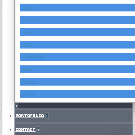
Foton
Fuyao Glass
Geely
GMC
GreatWall
Hino
Holden
Honda
+
Portofolio
+
Contact
+