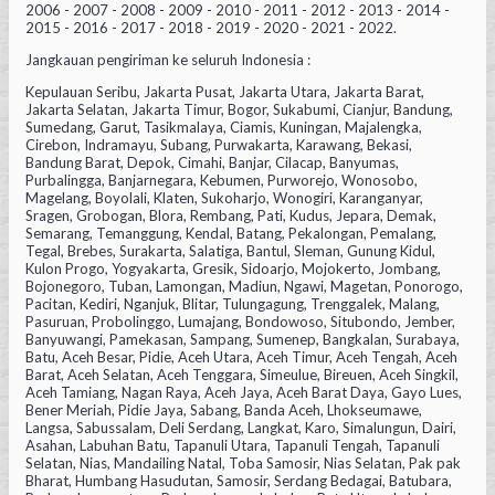
2006 - 2007 - 2008 - 2009 - 2010 - 2011 - 2012 - 2013 - 2014 -
2015 - 2016 - 2017 - 2018 - 2019 - 2020 - 2021 - 2022.
Jangkauan pengiriman ke seluruh Indonesia :
Kepulauan Seribu, Jakarta Pusat, Jakarta Utara, Jakarta Barat,
Jakarta Selatan, Jakarta Timur, Bogor, Sukabumi, Cianjur, Bandung,
Sumedang, Garut, Tasikmalaya, Ciamis, Kuningan, Majalengka,
Cirebon, Indramayu, Subang, Purwakarta, Karawang, Bekasi,
Bandung Barat, Depok, Cimahi, Banjar, Cilacap, Banyumas,
Purbalingga, Banjarnegara, Kebumen, Purworejo, Wonosobo,
Magelang, Boyolali, Klaten, Sukoharjo, Wonogiri, Karanganyar,
Sragen, Grobogan, Blora, Rembang, Pati, Kudus, Jepara, Demak,
Semarang, Temanggung, Kendal, Batang, Pekalongan, Pemalang,
Tegal, Brebes, Surakarta, Salatiga, Bantul, Sleman, Gunung Kidul,
Kulon Progo, Yogyakarta, Gresik, Sidoarjo, Mojokerto, Jombang,
Bojonegoro, Tuban, Lamongan, Madiun, Ngawi, Magetan, Ponorogo,
Pacitan, Kediri, Nganjuk, Blitar, Tulungagung, Trenggalek, Malang,
Pasuruan, Probolinggo, Lumajang, Bondowoso, Situbondo, Jember,
Banyuwangi, Pamekasan, Sampang, Sumenep, Bangkalan, Surabaya,
Batu, Aceh Besar, Pidie, Aceh Utara, Aceh Timur, Aceh Tengah, Aceh
Barat, Aceh Selatan, Aceh Tenggara, Simeulue, Bireuen, Aceh Singkil,
Aceh Tamiang, Nagan Raya, Aceh Jaya, Aceh Barat Daya, Gayo Lues,
Bener Meriah, Pidie Jaya, Sabang, Banda Aceh, Lhokseumawe,
Langsa, Sabussalam, Deli Serdang, Langkat, Karo, Simalungun, Dairi,
Asahan, Labuhan Batu, Tapanuli Utara, Tapanuli Tengah, Tapanuli
Selatan, Nias, Mandailing Natal, Toba Samosir, Nias Selatan, Pak pak
Bharat, Humbang Hasudutan, Samosir, Serdang Bedagai, Batubara,