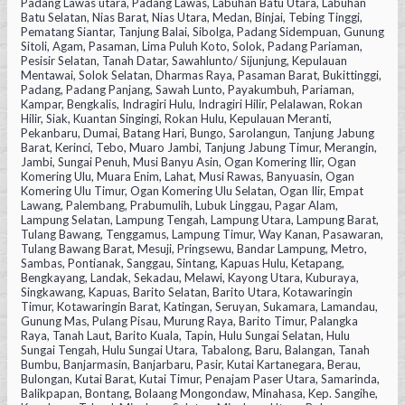
Padang Lawas utara, Padang Lawas, Labuhan Batu Utara, Labuhan
Batu Selatan, Nias Barat, Nias Utara, Medan, Binjai, Tebing Tinggi,
Pematang Siantar, Tanjung Balai, Sibolga, Padang Sidempuan, Gunung
Sitoli, Agam, Pasaman, Lima Puluh Koto, Solok, Padang Pariaman,
Pesisir Selatan, Tanah Datar, Sawahlunto/ Sijunjung, Kepulauan
Mentawai, Solok Selatan, Dharmas Raya, Pasaman Barat, Bukittinggi,
Padang, Padang Panjang, Sawah Lunto, Payakumbuh, Pariaman,
Kampar, Bengkalis, Indragiri Hulu, Indragiri Hilir, Pelalawan, Rokan
Hilir, Siak, Kuantan Singingi, Rokan Hulu, Kepulauan Meranti,
Pekanbaru, Dumai, Batang Hari, Bungo, Sarolangun, Tanjung Jabung
Barat, Kerinci, Tebo, Muaro Jambi, Tanjung Jabung Timur, Merangin,
Jambi, Sungai Penuh, Musi Banyu Asin, Ogan Komering Ilir, Ogan
Komering Ulu, Muara Enim, Lahat, Musi Rawas, Banyuasin, Ogan
Komering Ulu Timur, Ogan Komering Ulu Selatan, Ogan Ilir, Empat
Lawang, Palembang, Prabumulih, Lubuk Linggau, Pagar Alam,
Lampung Selatan, Lampung Tengah, Lampung Utara, Lampung Barat,
Tulang Bawang, Tenggamus, Lampung Timur, Way Kanan, Pasawaran,
Tulang Bawang Barat, Mesuji, Pringsewu, Bandar Lampung, Metro,
Sambas, Pontianak, Sanggau, Sintang, Kapuas Hulu, Ketapang,
Bengkayang, Landak, Sekadau, Melawi, Kayong Utara, Kuburaya,
Singkawang, Kapuas, Barito Selatan, Barito Utara, Kotawaringin
Timur, Kotawaringin Barat, Katingan, Seruyan, Sukamara, Lamandau,
Gunung Mas, Pulang Pisau, Murung Raya, Barito Timur, Palangka
Raya, Tanah Laut, Barito Kuala, Tapin, Hulu Sungai Selatan, Hulu
Sungai Tengah, Hulu Sungai Utara, Tabalong, Baru, Balangan, Tanah
Bumbu, Banjarmasin, Banjarbaru, Pasir, Kutai Kartanegara, Berau,
Bulongan, Kutai Barat, Kutai Timur, Penajam Paser Utara, Samarinda,
Balikpapan, Bontang, Bolaang Mongondaw, Minahasa, Kep. Sangihe,