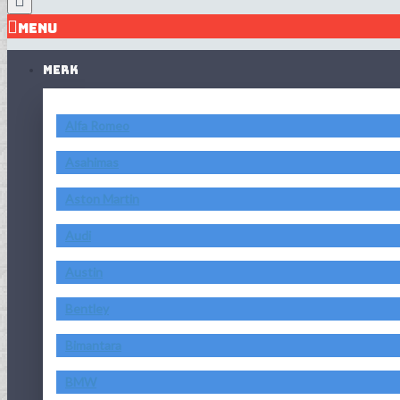
MENU
MERK
Alfa Romeo
Asahimas
Aston Martin
Audi
Austin
Bentley
Bimantara
BMW