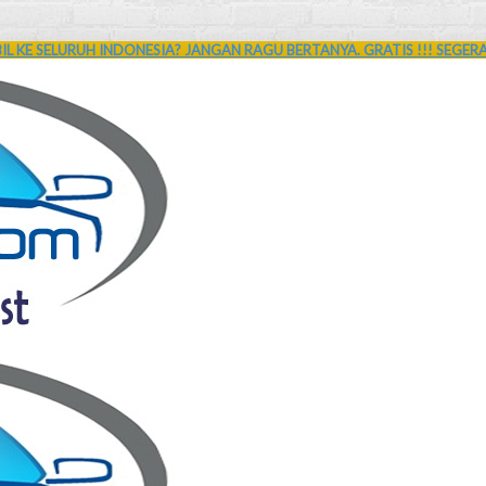
L KE SELURUH INDONESIA? JANGAN RAGU BERTANYA. GRATIS !!! SEGER