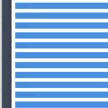
Delivery
DFSK Dongfeng
Dodge
FAW
Ferrari
Fiat
Fiath
Ford
Foton
Fuyao Glass
Geely