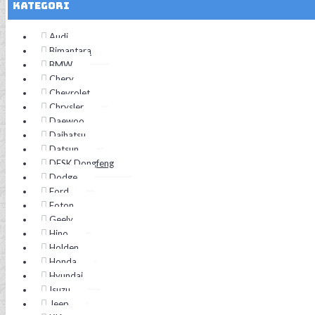
Kategori
Audi
Bimantara
BMW
Chery
Chevrolet
Chrysler
Daewoo
Daihatsu
Datsun
DFSK Dongfeng
Dodge
Ford
Foton
Geely
Hino
Holden
Honda
Hyundai
Isuzu
Jeep