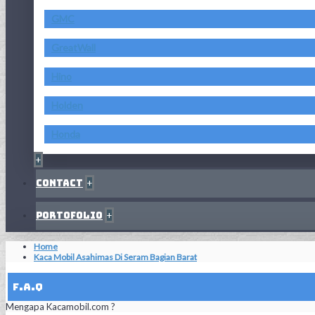
GMC
GreatWall
Hino
Holden
Honda
+
Contact
+
Portofolio
+
Home
Kaca Mobil Asahimas Di Seram Bagian Barat
F.A.Q
Mengapa Kacamobil.com ?