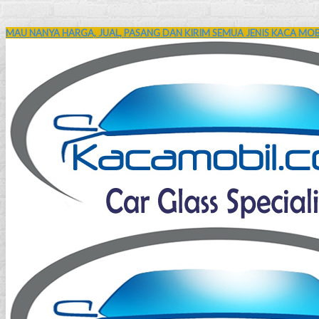
MAU NANYA HARGA, JUAL, PASANG DAN KIRIM SEMUA JENIS KACA MOBI