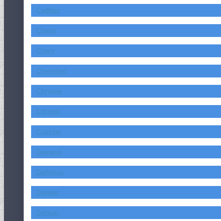
Cadillac
Chana
Chery
Chevrolet
Chrysler
Citroen
Custom
Daewoo
Daihatsu
Daimler
Datsun