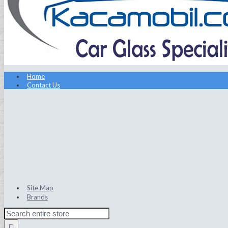
Home
Contact Us
Site Map
Brands