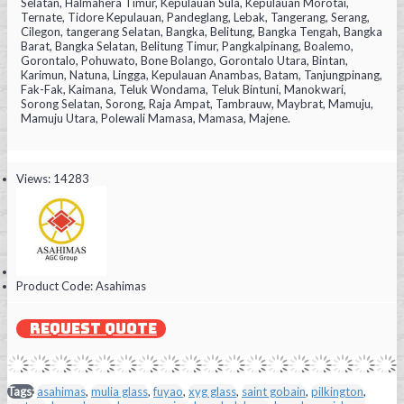
Selatan, Halmahera Timur, Kepulauan Sula, Kepulauan Morotai,
Ternate, Tidore Kepulauan, Pandeglang, Lebak, Tangerang, Serang,
Cilegon, tangerang Selatan, Bangka, Belitung, Bangka Tengah, Bangka
Barat, Bangka Selatan, Belitung Timur, Pangkalpinang, Boalemo,
Gorontalo, Pohuwato, Bone Bolango, Gorontalo Utara, Bintan,
Karimun, Natuna, Lingga, Kepulauan Anambas, Batam, Tanjungpinang,
Fak-Fak, Kaimana, Teluk Wondama, Teluk Bintuni, Manokwari,
Sorong Selatan, Sorong, Raja Ampat, Tambrauw, Maybrat, Mamuju,
Mamuju Utara, Polewali Mamasa, Mamasa, Majene.
Views: 14283
Product Code:
Asahimas
REQUEST QUOTE
Tags:
asahimas
,
mulia glass
,
fuyao
,
xyg glass
,
saint gobain
,
pilkington
,