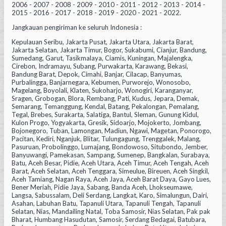
2006 - 2007 - 2008 - 2009 - 2010 - 2011 - 2012 - 2013 - 2014 -
2015 - 2016 - 2017 - 2018 - 2019 - 2020 - 2021 - 2022.
Jangkauan pengiriman ke seluruh Indonesia :
Kepulauan Seribu, Jakarta Pusat, Jakarta Utara, Jakarta Barat,
Jakarta Selatan, Jakarta Timur, Bogor, Sukabumi, Cianjur, Bandung,
Sumedang, Garut, Tasikmalaya, Ciamis, Kuningan, Majalengka,
Cirebon, Indramayu, Subang, Purwakarta, Karawang, Bekasi,
Bandung Barat, Depok, Cimahi, Banjar, Cilacap, Banyumas,
Purbalingga, Banjarnegara, Kebumen, Purworejo, Wonosobo,
Magelang, Boyolali, Klaten, Sukoharjo, Wonogiri, Karanganyar,
Sragen, Grobogan, Blora, Rembang, Pati, Kudus, Jepara, Demak,
Semarang, Temanggung, Kendal, Batang, Pekalongan, Pemalang,
Tegal, Brebes, Surakarta, Salatiga, Bantul, Sleman, Gunung Kidul,
Kulon Progo, Yogyakarta, Gresik, Sidoarjo, Mojokerto, Jombang,
Bojonegoro, Tuban, Lamongan, Madiun, Ngawi, Magetan, Ponorogo,
Pacitan, Kediri, Nganjuk, Blitar, Tulungagung, Trenggalek, Malang,
Pasuruan, Probolinggo, Lumajang, Bondowoso, Situbondo, Jember,
Banyuwangi, Pamekasan, Sampang, Sumenep, Bangkalan, Surabaya,
Batu, Aceh Besar, Pidie, Aceh Utara, Aceh Timur, Aceh Tengah, Aceh
Barat, Aceh Selatan, Aceh Tenggara, Simeulue, Bireuen, Aceh Singkil,
Aceh Tamiang, Nagan Raya, Aceh Jaya, Aceh Barat Daya, Gayo Lues,
Bener Meriah, Pidie Jaya, Sabang, Banda Aceh, Lhokseumawe,
Langsa, Sabussalam, Deli Serdang, Langkat, Karo, Simalungun, Dairi,
Asahan, Labuhan Batu, Tapanuli Utara, Tapanuli Tengah, Tapanuli
Selatan, Nias, Mandailing Natal, Toba Samosir, Nias Selatan, Pak pak
Bharat, Humbang Hasudutan, Samosir, Serdang Bedagai, Batubara,