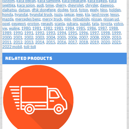
custom
,
kaca depan
,
kaca samping
,
kaca belakang
,
kaca bagasi
,
kaca
segitiga
,
kaca spion
,
audi
,
bmw
,
cherry
,
chevrolet
,
chrysler
,
daewoo
,
daihatsu
,
datsun
,
dfsk dongfeng
,
dodge
,
ford
,
foton
,
geely
,
hino
,
holden
,
honda
,
hyundai
,
hyundai truck
,
isuzu
,
jaguar
,
jeep
,
kia
,
land rover
,
lexus
,
mazda
,
mercedes benz
,
mercy truck
,
mini
,
mitsubishi
,
nissan
,
nissan ud
,
opel
,
peugeot
,
proton
,
renault
,
scania
,
subaru
,
suzuki
,
tata
,
toyota
,
volvo
,
vw
,
wuling
,
1980
,
1981
,
1982
,
1983
,
1984
,
1985
,
1986
,
1987
,
1988
,
1989
,
1990
,
1991
,
1992
,
1993
,
1994
,
1995
,
1996
,
1997
,
1998
,
1999
,
2000
,
2001
,
2002
,
2003
,
2004
,
2005
,
2006
,
2007
,
2008
,
2009
,
2010
,
2011
,
2012
,
2013
,
2014
,
2015
,
2016
,
2017
,
2018
,
2019
,
2020
,
2021
,
2022 mobil
,
toli-toli
Related Products