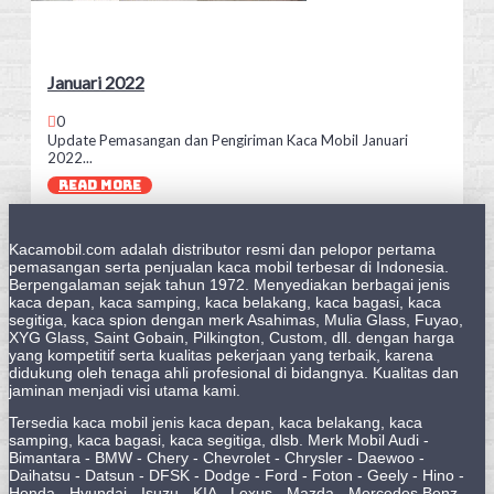
Januari 2022
0
Update Pemasangan dan Pengiriman Kaca Mobil Januari
2022...
READ MORE
Kacamobil.com adalah distributor resmi dan pelopor pertama
pemasangan serta penjualan kaca mobil terbesar di Indonesia.
Berpengalaman sejak tahun 1972. Menyediakan berbagai jenis
kaca depan, kaca samping, kaca belakang, kaca bagasi, kaca
segitiga, kaca spion dengan merk Asahimas, Mulia Glass, Fuyao,
XYG Glass, Saint Gobain, Pilkington, Custom, dll. dengan harga
yang kompetitif serta kualitas pekerjaan yang terbaik, karena
didukung oleh tenaga ahli profesional di bidangnya. Kualitas dan
jaminan menjadi visi utama kami.
Tersedia kaca mobil jenis kaca depan, kaca belakang, kaca
samping, kaca bagasi, kaca segitiga, dlsb. Merk Mobil Audi -
Bimantara - BMW - Chery - Chevrolet - Chrysler - Daewoo -
Daihatsu - Datsun - DFSK - Dodge - Ford - Foton - Geely - Hino -
Honda - Hyundai - Isuzu - KIA - Lexus - Mazda - Mercedes Benz -