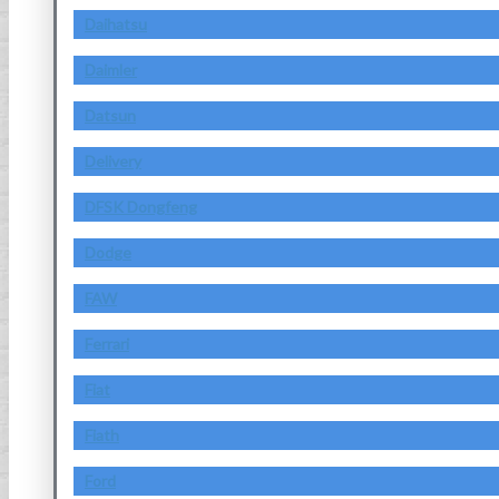
Daihatsu
Daimler
Datsun
Delivery
DFSK Dongfeng
Dodge
FAW
Ferrari
Fiat
Fiath
Ford