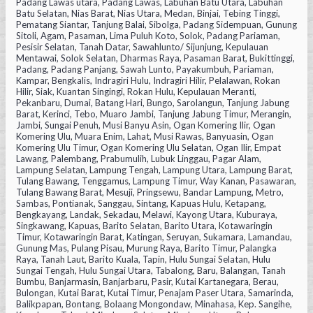
Padang Lawas utara, Padang Lawas, Labuhan Batu Utara, Labuhan
Batu Selatan, Nias Barat, Nias Utara, Medan, Binjai, Tebing Tinggi,
Pematang Siantar, Tanjung Balai, Sibolga, Padang Sidempuan, Gunung
Sitoli, Agam, Pasaman, Lima Puluh Koto, Solok, Padang Pariaman,
Pesisir Selatan, Tanah Datar, Sawahlunto/ Sijunjung, Kepulauan
Mentawai, Solok Selatan, Dharmas Raya, Pasaman Barat, Bukittinggi,
Padang, Padang Panjang, Sawah Lunto, Payakumbuh, Pariaman,
Kampar, Bengkalis, Indragiri Hulu, Indragiri Hilir, Pelalawan, Rokan
Hilir, Siak, Kuantan Singingi, Rokan Hulu, Kepulauan Meranti,
Pekanbaru, Dumai, Batang Hari, Bungo, Sarolangun, Tanjung Jabung
Barat, Kerinci, Tebo, Muaro Jambi, Tanjung Jabung Timur, Merangin,
Jambi, Sungai Penuh, Musi Banyu Asin, Ogan Komering Ilir, Ogan
Komering Ulu, Muara Enim, Lahat, Musi Rawas, Banyuasin, Ogan
Komering Ulu Timur, Ogan Komering Ulu Selatan, Ogan Ilir, Empat
Lawang, Palembang, Prabumulih, Lubuk Linggau, Pagar Alam,
Lampung Selatan, Lampung Tengah, Lampung Utara, Lampung Barat,
Tulang Bawang, Tenggamus, Lampung Timur, Way Kanan, Pasawaran,
Tulang Bawang Barat, Mesuji, Pringsewu, Bandar Lampung, Metro,
Sambas, Pontianak, Sanggau, Sintang, Kapuas Hulu, Ketapang,
Bengkayang, Landak, Sekadau, Melawi, Kayong Utara, Kuburaya,
Singkawang, Kapuas, Barito Selatan, Barito Utara, Kotawaringin
Timur, Kotawaringin Barat, Katingan, Seruyan, Sukamara, Lamandau,
Gunung Mas, Pulang Pisau, Murung Raya, Barito Timur, Palangka
Raya, Tanah Laut, Barito Kuala, Tapin, Hulu Sungai Selatan, Hulu
Sungai Tengah, Hulu Sungai Utara, Tabalong, Baru, Balangan, Tanah
Bumbu, Banjarmasin, Banjarbaru, Pasir, Kutai Kartanegara, Berau,
Bulongan, Kutai Barat, Kutai Timur, Penajam Paser Utara, Samarinda,
Balikpapan, Bontang, Bolaang Mongondaw, Minahasa, Kep. Sangihe,