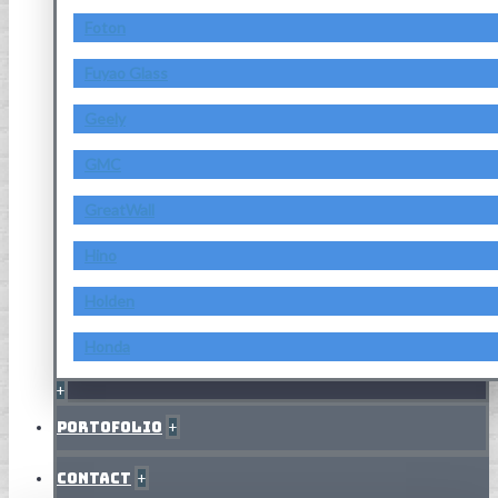
Foton
Fuyao Glass
Geely
GMC
GreatWall
Hino
Holden
Honda
+
Portofolio
+
Contact
+