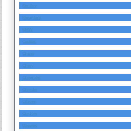
Bentley
Bimantara
BMW
Cadillac
Chana
Chery
Chevrolet
Chrysler
Citroen
Custom
Daewoo