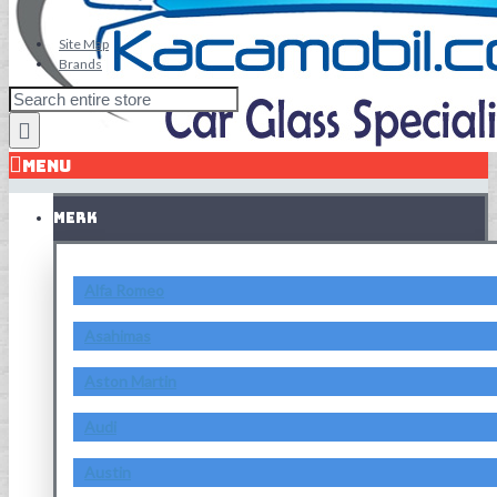
Site Map
Brands
MENU
MERK
Alfa Romeo
Asahimas
Aston Martin
Audi
Austin