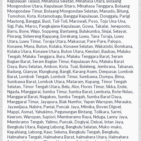
Kepulauan Talaud, Minahasa Selatan, Minahasa Utara, Bolaang
Mongondow Utara, Kepulauan Sitaro, Minahasa Tenggara, Bolaang
Mongondaw Timur, Bolaang Mongondaw Selatan, Manado, Bitung,
Tomohon, Kota. Kotamobagu, Banggai Kepulauan, Donggala, Parigi
Mautong, Banggai, Buol, Toli-Toli, Marowali, Poso, Tojo Una-Una,
Sigi, Palu, Maros, Pangkajene Kepulauan, Gowa, Takalar, Jeneponto,
Barru, Bone, Wajo, Soppeng, Bantaeng, Bulukumba, Sinjai, Selayar,
Pinrang, Sidenreng Rappang, Enrekang, Luwu, Tana Toraja, Luwu
Utara, Luwu Timur, Toraja Utara, Makassar, Pare-Pare, Palopo,
Konawe, Muna, Buton, Kolaka, Konawe Selatan, Wakatobi, Bombana,
Kolaka Utara, Konawe Utara, Buton Utara, Kendari, Baubau, Maluku
Tengah, Maluku Tenggara, Buru, Maluku Tenggara Barat, Seram
Bagian Barat, Seram Bagian Timur, Kepulauan Aru, Maluku Barat
Daya, Buru Selatan, Ambon, Kota. Tual, Buleleng, Jembrana, Tabanan,
Badung, Gianyar, Klungkung, Bangli, Karang Asem, Denpasar, Lombok
Barat, Lombok Tengah, Lombok Timur, Sumbawa, Dompu, Bima,
Sumbawa Barat, Lombok Utara, Mataram, Kupang, Timor Tengah
Selatan, Timor Tengah Utara, Belu, Alor, Flores Timur, Sikka, Ende,
Ngada, Manggarai, Sumba Timur, Sumba Barat, Lembata, Rote-Ndao,
Manggarai Barat, Nagakeo, Sumba Tengah, Sumba Barat Daya,
Manggarai Timur, Jayapura, Biak Numfor, Yapen Waropen, Merauke,
Jayawijaya, Nabire, Paniai, Puncak Jaya, Mimika, Boven Digoel,
Mappi, Asmat, Yahukimo, Pegunungan Bintang, Tolikara, Sarmi,
Keerom, Waropen, Supiori, Memberamo Raya, Nduga, Lanny Jaya,
Membramo Tengah, Yalimo, Puncak, Dogiyai, Deiyai, Intan Jaya,
Bengkulu Utara, Rejang Lebong, Bengkulu Selatan, Muko-muko,
Kepahiang, Lebong, Kaur, Seluma, Bengkulu Tengah, Bengkulu,
Halmahera Tengah, Halmahera Barat, halmahera Utara, Halmahera