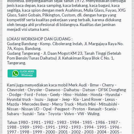
Indonesia. Berpengalaman sejak tahun 1972. Menyediakan berbagai
jenis kaca depan, kaca samping, kaca belakang, kaca bagasi, kaca
segitiga, kaca spion dengan merk Asahimas, Mulia Glass, Fuyao, XYG
Glass, Saint Gobain, Pilkington, Custom, dll. dengan harga yang
kompetitif serta kualitas pekerjaan yang terbaik, karena didukung
oleh tenaga ahli profesional di bidangnya. Kualitas dan jaminan
menjadi visi utama kami.
LOKASI WORKSHOP DAN GUDANG :
Gudang Bandung - Komp. Cibolerang Indah, Jl. Margajaya Raya No.
7A, Kopo, Bandung.
Gudang Tangerang - Jl. Daan Mogot KM 23, Tanah Tinggi (Setelah
Pom Bensin/Tunas Daihatsu) Jl. Kehakiman Raya Blok C No. 1,
Tangerang.
Kami juga menyediakan kaca mobil Merk Audi - Bmw - Cherry -
Chevrolet - Chrysler - Daewoo - Daihatsu - Datsun - DFSK Dongfeng
- Dodge - Ford - Foton - Geely - Hino - Holden - Honda - Hyundai -
Hyundai truck - Isuzu - Jaguar - Jeep - Kia - Land Rover - Lexus -
Mazda - Mercedes Benz - Mercy Truck - Moris Mini - Mitsubishi -
Nissan - Nissan UD - Opel - Peugeot - Proton - Renault - Scania -
Subaru - Suzuki - Tata - Toyota - Volvo - VW - Wuling.
Tahun 1980 - 1981 - 1982 - 1983 - 1984 - 1985 - 1986 - 1987 -
1988 - 1989 - 1990 - 1991 - 1992 - 1993 - 1994 - 1995 - 1996 -
1997 - 1998 - 1999 - 2000 - 2001 - 2002 - 2003 - 2004 - 2005 -