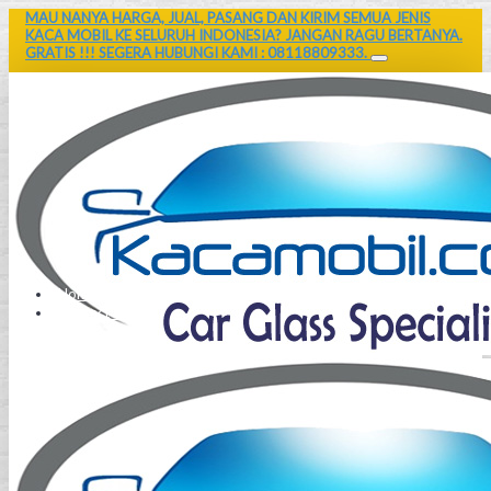
MAU NANYA HARGA, JUAL, PASANG DAN KIRIM SEMUA JENIS
KACA MOBIL KE SELURUH INDONESIA? JANGAN RAGU BERTANYA.
GRATIS !!! SEGERA HUBUNGI KAMI : 08118809333.
Home
Contact Us