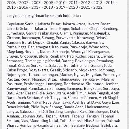
2006 - 2007 - 2008 - 2009 - 2010 - 2011 - 2012 - 2013 - 2014 -
2015 - 2016 - 2017 - 2018 - 2019 - 2020 - 2021 - 2022.
Jangkauan pengiriman ke seluruh Indonesia :
Kepulauan Seribu, Jakarta Pusat, Jakarta Utara, Jakarta Barat,
Jakarta Selatan, Jakarta Timur, Bogor, Sukabumi, Cianjur, Bandung,
Sumedang, Garut, Tasikmalaya, Ciamis, Kuningan, Majalengka,
Cirebon, Indramayu, Subang, Purwakarta, Karawang, Bekasi,
Bandung Barat, Depok, Cimahi, Banjar, Cilacap, Banyumas,
Purbalingga, Banjarnegara, Kebumen, Purworejo, Wonosobo,
Magelang, Boyolali, Klaten, Sukoharjo, Wonogiri, Karanganyar,
Sragen, Grobogan, Blora, Rembang, Pati, Kudus, Jepara, Demak,
Semarang, Temanggung, Kendal, Batang, Pekalongan, Pemalang,
Tegal, Brebes, Surakarta, Salatiga, Bantul, Sleman, Gunung Kidul,
Kulon Progo, Yogyakarta, Gresik, Sidoarjo, Mojokerto, Jombang,
Bojonegoro, Tuban, Lamongan, Madiun, Ngawi, Magetan, Ponorogo,
Pacitan, Kediri, Nganjuk, Blitar, Tulungagung, Trenggalek, Malang,
Pasuruan, Probolinggo, Lumajang, Bondowoso, Situbondo, Jember,
Banyuwangi, Pamekasan, Sampang, Sumenep, Bangkalan, Surabaya,
Batu, Aceh Besar, Pidie, Aceh Utara, Aceh Timur, Aceh Tengah, Aceh
Barat, Aceh Selatan, Aceh Tenggara, Simeulue, Bireuen, Aceh Singkil,
Aceh Tamiang, Nagan Raya, Aceh Jaya, Aceh Barat Daya, Gayo Lues,
Bener Meriah, Pidie Jaya, Sabang, Banda Aceh, Lhokseumawe,
Langsa, Sabussalam, Deli Serdang, Langkat, Karo, Simalungun, Dairi,
Asahan, Labuhan Batu, Tapanuli Utara, Tapanuli Tengah, Tapanuli
Selatan, Nias, Mandailing Natal, Toba Samosir, Nias Selatan, Pak pak
Bharat, Humbang Hasudutan, Samosir, Serdang Bedagai, Batubara,