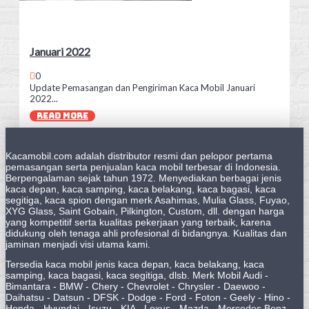
Januari 2022
0
Update Pemasangan dan Pengiriman Kaca Mobil Januari
2022...
READ MORE
Kacamobil.com adalah distributor resmi dan pelopor pertama
pemasangan serta penjualan kaca mobil terbesar di Indonesia.
Berpengalaman sejak tahun 1972. Menyediakan berbagai jenis
kaca depan, kaca samping, kaca belakang, kaca bagasi, kaca
segitiga, kaca spion dengan merk Asahimas, Mulia Glass, Fuyao,
XYG Glass, Saint Gobain, Pilkington, Custom, dll. dengan harga
yang kompetitif serta kualitas pekerjaan yang terbaik, karena
didukung oleh tenaga ahli profesional di bidangnya. Kualitas dan
jaminan menjadi visi utama kami.
Tersedia kaca mobil jenis kaca depan, kaca belakang, kaca
samping, kaca bagasi, kaca segitiga, dlsb. Merk Mobil Audi -
Bimantara - BMW - Chery - Chevrolet - Chrysler - Daewoo -
Daihatsu - Datsun - DFSK - Dodge - Ford - Foton - Geely - Hino -
Honda - Hyundai - Isuzu - KIA - Lexus - Mazda - Mercedes Benz -