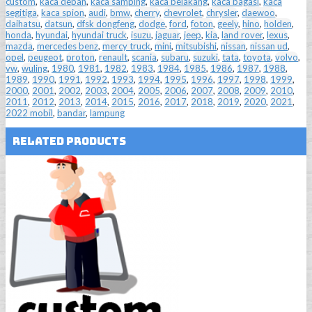
custom
,
kaca depan
,
kaca samping
,
kaca belakang
,
kaca bagasi
,
kaca
segitiga
,
kaca spion
,
audi
,
bmw
,
cherry
,
chevrolet
,
chrysler
,
daewoo
,
daihatsu
,
datsun
,
dfsk dongfeng
,
dodge
,
ford
,
foton
,
geely
,
hino
,
holden
,
honda
,
hyundai
,
hyundai truck
,
isuzu
,
jaguar
,
jeep
,
kia
,
land rover
,
lexus
,
mazda
,
mercedes benz
,
mercy truck
,
mini
,
mitsubishi
,
nissan
,
nissan ud
,
opel
,
peugeot
,
proton
,
renault
,
scania
,
subaru
,
suzuki
,
tata
,
toyota
,
volvo
,
vw
,
wuling
,
1980
,
1981
,
1982
,
1983
,
1984
,
1985
,
1986
,
1987
,
1988
,
1989
,
1990
,
1991
,
1992
,
1993
,
1994
,
1995
,
1996
,
1997
,
1998
,
1999
,
2000
,
2001
,
2002
,
2003
,
2004
,
2005
,
2006
,
2007
,
2008
,
2009
,
2010
,
2011
,
2012
,
2013
,
2014
,
2015
,
2016
,
2017
,
2018
,
2019
,
2020
,
2021
,
2022 mobil
,
bandar
,
lampung
Related Products