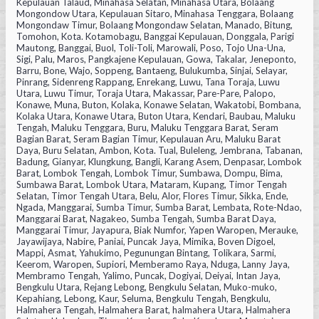
Kepulauan Talaud, Minahasa Selatan, Minahasa Utara, Bolaang
Mongondow Utara, Kepulauan Sitaro, Minahasa Tenggara, Bolaang
Mongondaw Timur, Bolaang Mongondaw Selatan, Manado, Bitung,
Tomohon, Kota. Kotamobagu, Banggai Kepulauan, Donggala, Parigi
Mautong, Banggai, Buol, Toli-Toli, Marowali, Poso, Tojo Una-Una,
Sigi, Palu, Maros, Pangkajene Kepulauan, Gowa, Takalar, Jeneponto,
Barru, Bone, Wajo, Soppeng, Bantaeng, Bulukumba, Sinjai, Selayar,
Pinrang, Sidenreng Rappang, Enrekang, Luwu, Tana Toraja, Luwu
Utara, Luwu Timur, Toraja Utara, Makassar, Pare-Pare, Palopo,
Konawe, Muna, Buton, Kolaka, Konawe Selatan, Wakatobi, Bombana,
Kolaka Utara, Konawe Utara, Buton Utara, Kendari, Baubau, Maluku
Tengah, Maluku Tenggara, Buru, Maluku Tenggara Barat, Seram
Bagian Barat, Seram Bagian Timur, Kepulauan Aru, Maluku Barat
Daya, Buru Selatan, Ambon, Kota. Tual, Buleleng, Jembrana, Tabanan,
Badung, Gianyar, Klungkung, Bangli, Karang Asem, Denpasar, Lombok
Barat, Lombok Tengah, Lombok Timur, Sumbawa, Dompu, Bima,
Sumbawa Barat, Lombok Utara, Mataram, Kupang, Timor Tengah
Selatan, Timor Tengah Utara, Belu, Alor, Flores Timur, Sikka, Ende,
Ngada, Manggarai, Sumba Timur, Sumba Barat, Lembata, Rote-Ndao,
Manggarai Barat, Nagakeo, Sumba Tengah, Sumba Barat Daya,
Manggarai Timur, Jayapura, Biak Numfor, Yapen Waropen, Merauke,
Jayawijaya, Nabire, Paniai, Puncak Jaya, Mimika, Boven Digoel,
Mappi, Asmat, Yahukimo, Pegunungan Bintang, Tolikara, Sarmi,
Keerom, Waropen, Supiori, Memberamo Raya, Nduga, Lanny Jaya,
Membramo Tengah, Yalimo, Puncak, Dogiyai, Deiyai, Intan Jaya,
Bengkulu Utara, Rejang Lebong, Bengkulu Selatan, Muko-muko,
Kepahiang, Lebong, Kaur, Seluma, Bengkulu Tengah, Bengkulu,
Halmahera Tengah, Halmahera Barat, halmahera Utara, Halmahera