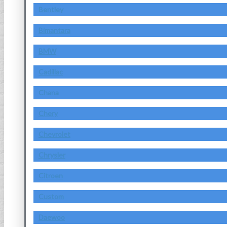
Bentley
Bimantara
BMW
Cadillac
Chana
Chery
Chevrolet
Chrysler
Citroen
Custom
Daewoo