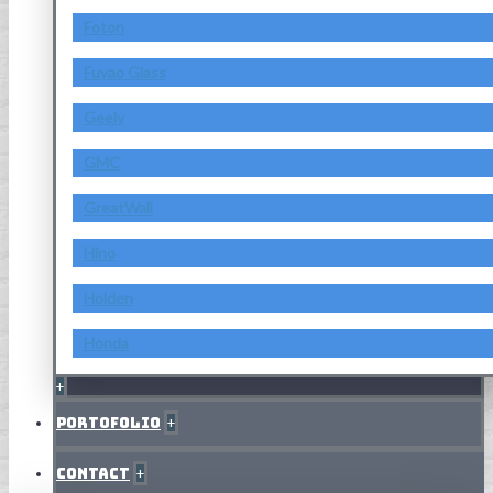
Foton
Fuyao Glass
Geely
GMC
GreatWall
Hino
Holden
Honda
+
Portofolio
+
Contact
+