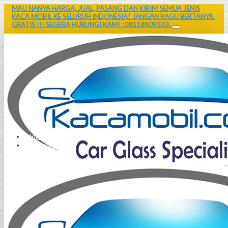
MAU NANYA HARGA, JUAL, PASANG DAN KIRIM SEMUA JENIS
KACA MOBIL KE SELURUH INDONESIA? JANGAN RAGU BERTANYA.
GRATIS !!! SEGERA HUBUNGI KAMI : 08118809333.
Home
Contact Us