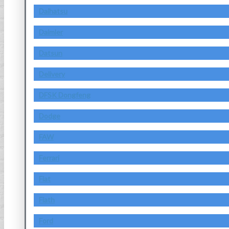
Daihatsu
Daimler
Datsun
Delivery
DFSK Dongfeng
Dodge
FAW
Ferrari
Fiat
Fiath
Ford