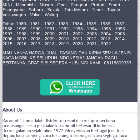
MINI - Mitsubishi - Nissan - Opel - Peugeot - Proton - Smart -
Ssangyong - Subaru - Suzuki - Tata Motors - Timor - Toyota -
Volkswagen - Volvo - Wuling.
Tahun 1980 - 1981 - 1982 - 1983 - 1984 - 1985 - 1986 - 1987 -
1988 - 1989 - 1990 - 1991 - 1992 - 1993 - 1994 - 1995 - 1996 -
1997 - 1998 - 1999 - 2000 - 2001 - 2002 - 2003 - 2004 - 2005 -
2006 - 2007 - 2008 - 2009 - 2010 - 2011 - 2012 - 2013 - 2014 -
2015 - 2016 - 2017 - 2018 - 2019 - 2020 - 2021 - 2022.
MAU NANYA HARGA, JUAL, PASANG DAN KIRIM SEMUA JENIS
KACA MOBIL KE SELURUH INDONESIA? JANGAN RAGU
BERTANYA. GRATIS !!! SEGERA HUBUNGI KAMI : 08118809333.
About Us
Kacamobil.com adalah distributor resmi dan pelopor pertama
pemasangan serta penjualan kaca mobil terbesar di Indonesia.
Berpengalaman sejak tahun 1972. Menyediakan berbagai jenis kaca
depan, kaca samping, kaca belakang, kaca bagasi, kaca segitiga, kaca