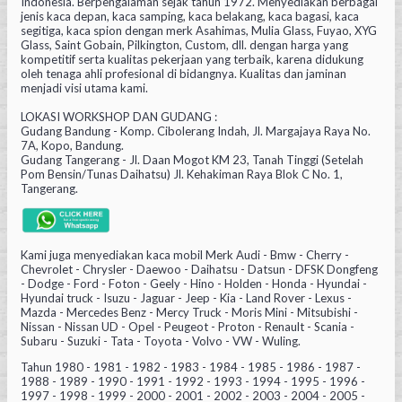
Indonesia. Berpengalaman sejak tahun 1972. Menyediakan berbagai
jenis kaca depan, kaca samping, kaca belakang, kaca bagasi, kaca
segitiga, kaca spion dengan merk Asahimas, Mulia Glass, Fuyao, XYG
Glass, Saint Gobain, Pilkington, Custom, dll. dengan harga yang
kompetitif serta kualitas pekerjaan yang terbaik, karena didukung
oleh tenaga ahli profesional di bidangnya. Kualitas dan jaminan
menjadi visi utama kami.
LOKASI WORKSHOP DAN GUDANG :
Gudang Bandung - Komp. Cibolerang Indah, Jl. Margajaya Raya No.
7A, Kopo, Bandung.
Gudang Tangerang - Jl. Daan Mogot KM 23, Tanah Tinggi (Setelah
Pom Bensin/Tunas Daihatsu) Jl. Kehakiman Raya Blok C No. 1,
Tangerang.
Kami juga menyediakan kaca mobil Merk Audi - Bmw - Cherry -
Chevrolet - Chrysler - Daewoo - Daihatsu - Datsun - DFSK Dongfeng
- Dodge - Ford - Foton - Geely - Hino - Holden - Honda - Hyundai -
Hyundai truck - Isuzu - Jaguar - Jeep - Kia - Land Rover - Lexus -
Mazda - Mercedes Benz - Mercy Truck - Moris Mini - Mitsubishi -
Nissan - Nissan UD - Opel - Peugeot - Proton - Renault - Scania -
Subaru - Suzuki - Tata - Toyota - Volvo - VW - Wuling.
Tahun 1980 - 1981 - 1982 - 1983 - 1984 - 1985 - 1986 - 1987 -
1988 - 1989 - 1990 - 1991 - 1992 - 1993 - 1994 - 1995 - 1996 -
1997 - 1998 - 1999 - 2000 - 2001 - 2002 - 2003 - 2004 - 2005 -