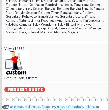
Selatan, Halmahera Timur, Kepulauan Sula, Kepulauan Morotai,
Ternate, Tidore Kepulauan, Pandeglang, Lebak, Tangerang, Serang,
Cilegon, tangerang Selatan, Bangka, Belitung, Bangka Tengah, Bangka
Barat, Bangka Selatan, Belitung Timur, Pangkalpinang, Boalemo,
Gorontalo, Pohuwato, Bone Bolango, Gorontalo Utara, Bintan,
Karimun, Natuna, Lingga, Kepulauan Anambas, Batam, Tanjungpinang,
Fak-Fak, Kaimana, Teluk Wondama, Teluk Bintuni, Manokwari,
Sorong Selatan, Sorong, Raja Ampat, Tambrauw, Maybrat, Mamuju,
Mamuju Utara, Polewali Mamasa, Mamasa, Majene.
Views: 14634
Product Code:
Custom
REQUEST QUOTE
Tags:
asahimas
,
mulia glass
,
fuyao
,
xyg glass
,
saint gobain
,
pilkington
,