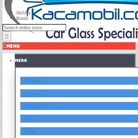
Site Map
Brands
MENU
MERK
Alfa Romeo
Asahimas
Aston Martin
Audi
Austin