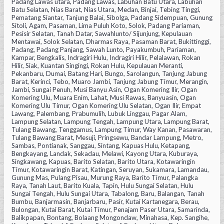
Padang Lawas utara, Padang Lawas, Labuhan Batu Utara, Labuhan
Batu Selatan, Nias Barat, Nias Utara, Medan, Binjai, Tebing Tinggi,
Pematang Siantar, Tanjung Balai, Sibolga, Padang Sidempuan, Gunung
Sitoli, Agam, Pasaman, Lima Puluh Koto, Solok, Padang Pariaman,
Pesisir Selatan, Tanah Datar, Sawahlunto/ Sijunjung, Kepulauan
Mentawai, Solok Selatan, Dharmas Raya, Pasaman Barat, Bukittinggi,
Padang, Padang Panjang, Sawah Lunto, Payakumbuh, Pariaman,
Kampar, Bengkalis, Indragiri Hulu, Indragiri Hilir, Pelalawan, Rokan
Hilir, Siak, Kuantan Singingi, Rokan Hulu, Kepulauan Meranti,
Pekanbaru, Dumai, Batang Hari, Bungo, Sarolangun, Tanjung Jabung
Barat, Kerinci, Tebo, Muaro Jambi, Tanjung Jabung Timur, Merangin,
Jambi, Sungai Penuh, Musi Banyu Asin, Ogan Komering Ilir, Ogan
Komering Ulu, Muara Enim, Lahat, Musi Rawas, Banyuasin, Ogan
Komering Ulu Timur, Ogan Komering Ulu Selatan, Ogan Ilir, Empat
Lawang, Palembang, Prabumulih, Lubuk Linggau, Pagar Alam,
Lampung Selatan, Lampung Tengah, Lampung Utara, Lampung Barat,
Tulang Bawang, Tenggamus, Lampung Timur, Way Kanan, Pasawaran,
Tulang Bawang Barat, Mesuji, Pringsewu, Bandar Lampung, Metro,
Sambas, Pontianak, Sanggau, Sintang, Kapuas Hulu, Ketapang,
Bengkayang, Landak, Sekadau, Melawi, Kayong Utara, Kuburaya,
Singkawang, Kapuas, Barito Selatan, Barito Utara, Kotawaringin
Timur, Kotawaringin Barat, Katingan, Seruyan, Sukamara, Lamandau,
Gunung Mas, Pulang Pisau, Murung Raya, Barito Timur, Palangka
Raya, Tanah Laut, Barito Kuala, Tapin, Hulu Sungai Selatan, Hulu
Sungai Tengah, Hulu Sungai Utara, Tabalong, Baru, Balangan, Tanah
Bumbu, Banjarmasin, Banjarbaru, Pasir, Kutai Kartanegara, Berau,
Bulongan, Kutai Barat, Kutai Timur, Penajam Paser Utara, Samarinda,
Balikpapan, Bontang, Bolaang Mongondaw, Minahasa, Kep. Sangihe,