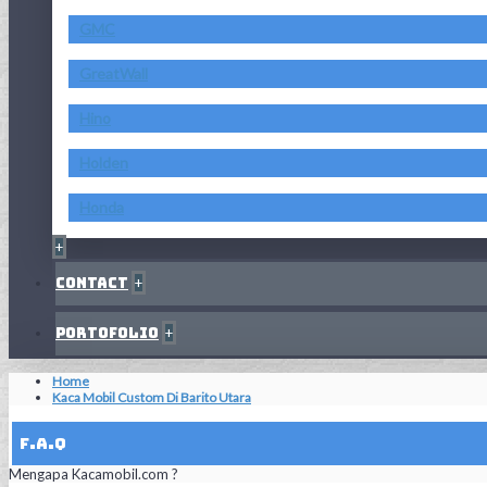
GMC
GreatWall
Hino
Holden
Honda
+
Contact
+
Portofolio
+
Home
Kaca Mobil Custom Di Barito Utara
F.A.Q
Mengapa Kacamobil.com ?