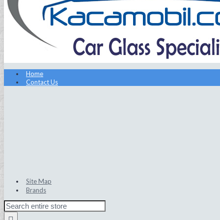
Home
Contact Us
Site Map
Brands