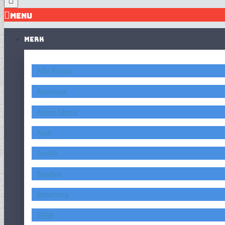
MENU
MERK
Alfa Romeo
Asahimas
Aston Martin
Audi
Austin
Bentley
Bimantara
BMW