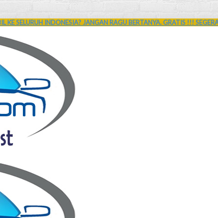
L KE SELURUH INDONESIA? JANGAN RAGU BERTANYA. GRATIS !!! SEGER