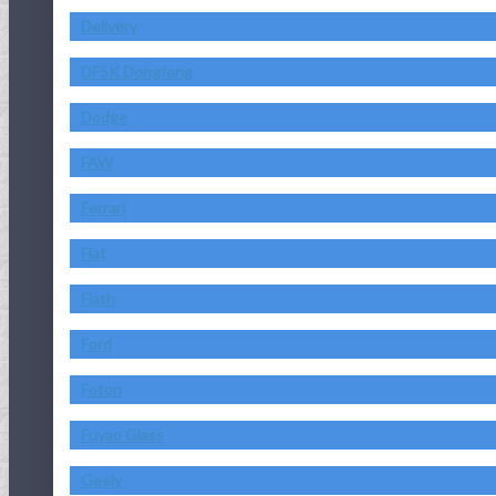
Delivery
DFSK Dongfeng
Dodge
FAW
Ferrari
Fiat
Fiath
Ford
Foton
Fuyao Glass
Geely