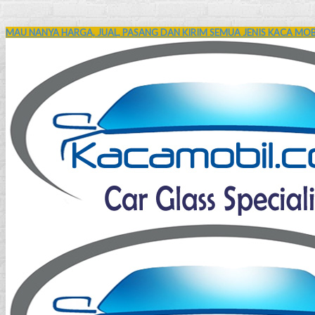
MAU NANYA HARGA, JUAL, PASANG DAN KIRIM SEMUA JENIS KACA MOBI