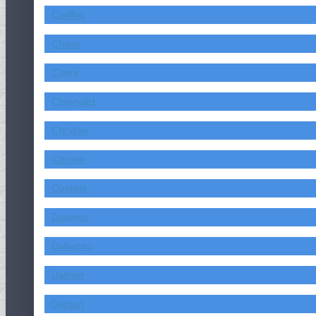
Cadillac
Chana
Chery
Chevrolet
Chrysler
Citroen
Custom
Daewoo
Daihatsu
Daimler
Datsun