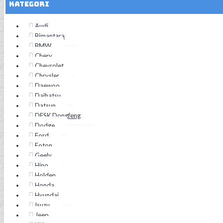
Kategori
Audi
Bimantara
BMW
Chery
Chevrolet
Chrysler
Daewoo
Daihatsu
Datsun
DFSK Dongfeng
Dodge
Ford
Foton
Geely
Hino
Holden
Honda
Hyundai
Isuzu
Jeep