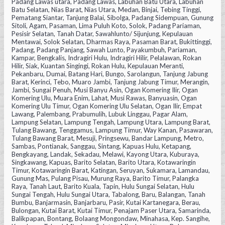
Padang Lawas utara, Padang Lawas, Labuhan Batu Utara, Labuhan
Batu Selatan, Nias Barat, Nias Utara, Medan, Binjai, Tebing Tinggi,
Pematang Siantar, Tanjung Balai, Sibolga, Padang Sidempuan, Gunung
Sitoli, Agam, Pasaman, Lima Puluh Koto, Solok, Padang Pariaman,
Pesisir Selatan, Tanah Datar, Sawahlunto/ Sijunjung, Kepulauan
Mentawai, Solok Selatan, Dharmas Raya, Pasaman Barat, Bukittinggi,
Padang, Padang Panjang, Sawah Lunto, Payakumbuh, Pariaman,
Kampar, Bengkalis, Indragiri Hulu, Indragiri Hilir, Pelalawan, Rokan
Hilir, Siak, Kuantan Singingi, Rokan Hulu, Kepulauan Meranti,
Pekanbaru, Dumai, Batang Hari, Bungo, Sarolangun, Tanjung Jabung
Barat, Kerinci, Tebo, Muaro Jambi, Tanjung Jabung Timur, Merangin,
Jambi, Sungai Penuh, Musi Banyu Asin, Ogan Komering Ilir, Ogan
Komering Ulu, Muara Enim, Lahat, Musi Rawas, Banyuasin, Ogan
Komering Ulu Timur, Ogan Komering Ulu Selatan, Ogan Ilir, Empat
Lawang, Palembang, Prabumulih, Lubuk Linggau, Pagar Alam,
Lampung Selatan, Lampung Tengah, Lampung Utara, Lampung Barat,
Tulang Bawang, Tenggamus, Lampung Timur, Way Kanan, Pasawaran,
Tulang Bawang Barat, Mesuji, Pringsewu, Bandar Lampung, Metro,
Sambas, Pontianak, Sanggau, Sintang, Kapuas Hulu, Ketapang,
Bengkayang, Landak, Sekadau, Melawi, Kayong Utara, Kuburaya,
Singkawang, Kapuas, Barito Selatan, Barito Utara, Kotawaringin
Timur, Kotawaringin Barat, Katingan, Seruyan, Sukamara, Lamandau,
Gunung Mas, Pulang Pisau, Murung Raya, Barito Timur, Palangka
Raya, Tanah Laut, Barito Kuala, Tapin, Hulu Sungai Selatan, Hulu
Sungai Tengah, Hulu Sungai Utara, Tabalong, Baru, Balangan, Tanah
Bumbu, Banjarmasin, Banjarbaru, Pasir, Kutai Kartanegara, Berau,
Bulongan, Kutai Barat, Kutai Timur, Penajam Paser Utara, Samarinda,
Balikpapan, Bontang, Bolaang Mongondaw, Minahasa, Kep. Sangihe,