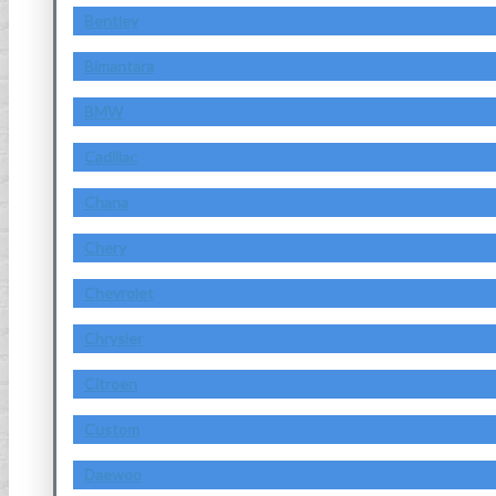
Bentley
Bimantara
BMW
Cadillac
Chana
Chery
Chevrolet
Chrysler
Citroen
Custom
Daewoo