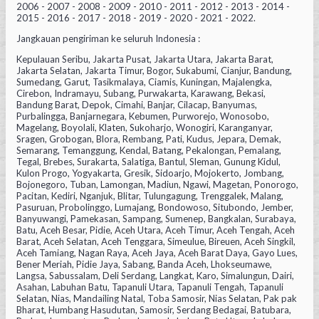
2006 - 2007 - 2008 - 2009 - 2010 - 2011 - 2012 - 2013 - 2014 -
2015 - 2016 - 2017 - 2018 - 2019 - 2020 - 2021 - 2022.
Jangkauan pengiriman ke seluruh Indonesia :
Kepulauan Seribu, Jakarta Pusat, Jakarta Utara, Jakarta Barat,
Jakarta Selatan, Jakarta Timur, Bogor, Sukabumi, Cianjur, Bandung,
Sumedang, Garut, Tasikmalaya, Ciamis, Kuningan, Majalengka,
Cirebon, Indramayu, Subang, Purwakarta, Karawang, Bekasi,
Bandung Barat, Depok, Cimahi, Banjar, Cilacap, Banyumas,
Purbalingga, Banjarnegara, Kebumen, Purworejo, Wonosobo,
Magelang, Boyolali, Klaten, Sukoharjo, Wonogiri, Karanganyar,
Sragen, Grobogan, Blora, Rembang, Pati, Kudus, Jepara, Demak,
Semarang, Temanggung, Kendal, Batang, Pekalongan, Pemalang,
Tegal, Brebes, Surakarta, Salatiga, Bantul, Sleman, Gunung Kidul,
Kulon Progo, Yogyakarta, Gresik, Sidoarjo, Mojokerto, Jombang,
Bojonegoro, Tuban, Lamongan, Madiun, Ngawi, Magetan, Ponorogo,
Pacitan, Kediri, Nganjuk, Blitar, Tulungagung, Trenggalek, Malang,
Pasuruan, Probolinggo, Lumajang, Bondowoso, Situbondo, Jember,
Banyuwangi, Pamekasan, Sampang, Sumenep, Bangkalan, Surabaya,
Batu, Aceh Besar, Pidie, Aceh Utara, Aceh Timur, Aceh Tengah, Aceh
Barat, Aceh Selatan, Aceh Tenggara, Simeulue, Bireuen, Aceh Singkil,
Aceh Tamiang, Nagan Raya, Aceh Jaya, Aceh Barat Daya, Gayo Lues,
Bener Meriah, Pidie Jaya, Sabang, Banda Aceh, Lhokseumawe,
Langsa, Sabussalam, Deli Serdang, Langkat, Karo, Simalungun, Dairi,
Asahan, Labuhan Batu, Tapanuli Utara, Tapanuli Tengah, Tapanuli
Selatan, Nias, Mandailing Natal, Toba Samosir, Nias Selatan, Pak pak
Bharat, Humbang Hasudutan, Samosir, Serdang Bedagai, Batubara,