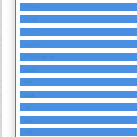
Daihatsu
Daimler
Datsun
Delivery
DFSK Dongfeng
Dodge
FAW
Ferrari
Fiat
Fiath
Ford