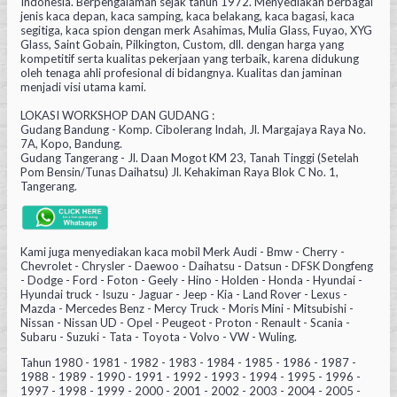
Indonesia. Berpengalaman sejak tahun 1972. Menyediakan berbagai
jenis kaca depan, kaca samping, kaca belakang, kaca bagasi, kaca
segitiga, kaca spion dengan merk Asahimas, Mulia Glass, Fuyao, XYG
Glass, Saint Gobain, Pilkington, Custom, dll. dengan harga yang
kompetitif serta kualitas pekerjaan yang terbaik, karena didukung
oleh tenaga ahli profesional di bidangnya. Kualitas dan jaminan
menjadi visi utama kami.
LOKASI WORKSHOP DAN GUDANG :
Gudang Bandung - Komp. Cibolerang Indah, Jl. Margajaya Raya No.
7A, Kopo, Bandung.
Gudang Tangerang - Jl. Daan Mogot KM 23, Tanah Tinggi (Setelah
Pom Bensin/Tunas Daihatsu) Jl. Kehakiman Raya Blok C No. 1,
Tangerang.
Kami juga menyediakan kaca mobil Merk Audi - Bmw - Cherry -
Chevrolet - Chrysler - Daewoo - Daihatsu - Datsun - DFSK Dongfeng
- Dodge - Ford - Foton - Geely - Hino - Holden - Honda - Hyundai -
Hyundai truck - Isuzu - Jaguar - Jeep - Kia - Land Rover - Lexus -
Mazda - Mercedes Benz - Mercy Truck - Moris Mini - Mitsubishi -
Nissan - Nissan UD - Opel - Peugeot - Proton - Renault - Scania -
Subaru - Suzuki - Tata - Toyota - Volvo - VW - Wuling.
Tahun 1980 - 1981 - 1982 - 1983 - 1984 - 1985 - 1986 - 1987 -
1988 - 1989 - 1990 - 1991 - 1992 - 1993 - 1994 - 1995 - 1996 -
1997 - 1998 - 1999 - 2000 - 2001 - 2002 - 2003 - 2004 - 2005 -