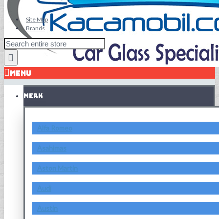
Site Map
Brands
MENU
MERK
Alfa Romeo
Asahimas
Aston Martin
Audi
Austin