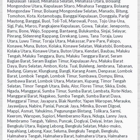
Kepulauan Talaud, Minahasa Selatan, Minahasa Utara, Bolaang
Mongondow Utara, Kepulauan Sitaro, Minahasa Tenggara, Bolaang
Mongondaw Timur, Bolaang Mongondaw Selatan, Manado, Bitung,
Tomohon, Kota. Kotamobagu, Banggai Kepulauan, Donggala, Parigi
Mautong, Banggai, Buol, Toli-Toli, Marowali, Poso, Tojo Una-Una,
Sigi, Palu, Maros, Pangkajene Kepulauan, Gowa, Takalar, Jeneponto,
Barru, Bone, Wajo, Soppeng, Bantaeng, Bulukumba, Sinjai, Selayar,
Pinrang, Sidenreng Rappang, Enrekang, Luwu, Tana Toraja, Luwu
Utara, Luwu Timur, Toraja Utara, Makassar, Pare-Pare, Palopo,
Konawe, Muna, Buton, Kolaka, Konawe Selatan, Wakatobi, Bombana,
Kolaka Utara, Konawe Utara, Buton Utara, Kendari, Baubau, Maluku
Tengah, Maluku Tenggara, Buru, Maluku Tenggara Barat, Seram
Bagian Barat, Seram Bagian Timur, Kepulauan Aru, Maluku Barat
Daya, Buru Selatan, Ambon, Kota. Tual, Buleleng, Jembrana, Tabanan,
Badung, Gianyar, Klungkung, Bangli, Karang Asem, Denpasar, Lombok
Barat, Lombok Tengah, Lombok Timur, Sumbawa, Dompu, Bima,
Sumbawa Barat, Lombok Utara, Mataram, Kupang, Timor Tengah
Selatan, Timor Tengah Utara, Belu, Alor, Flores Timur, Sikka, Ende,
Ngada, Manggarai, Sumba Timur, Sumba Barat, Lembata, Rote-Ndao,
Manggarai Barat, Nagakeo, Sumba Tengah, Sumba Barat Daya,
Manggarai Timur, Jayapura, Biak Numfor, Yapen Waropen, Merauke,
Jayawijaya, Nabire, Paniai, Puncak Jaya, Mimika, Boven Digoel,
Mappi, Asmat, Yahukimo, Pegunungan Bintang, Tolikara, Sarmi,
Keerom, Waropen, Supiori, Memberamo Raya, Nduga, Lanny Jaya,
Membramo Tengah, Yalimo, Puncak, Dogiyai, Deiyai, Intan Jaya,
Bengkulu Utara, Rejang Lebong, Bengkulu Selatan, Muko-muko,
Kepahiang, Lebong, Kaur, Seluma, Bengkulu Tengah, Bengkulu,
Halmahera Tengah, Halmahera Barat, halmahera Utara, Halmahera