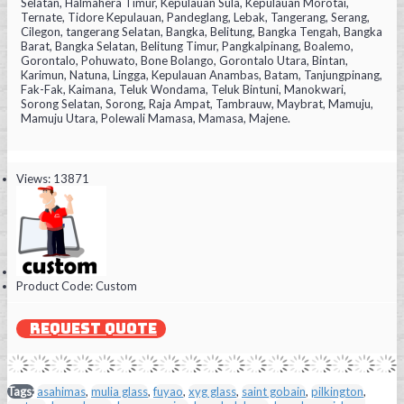
Selatan, Halmahera Timur, Kepulauan Sula, Kepulauan Morotai,
Ternate, Tidore Kepulauan, Pandeglang, Lebak, Tangerang, Serang,
Cilegon, tangerang Selatan, Bangka, Belitung, Bangka Tengah, Bangka
Barat, Bangka Selatan, Belitung Timur, Pangkalpinang, Boalemo,
Gorontalo, Pohuwato, Bone Bolango, Gorontalo Utara, Bintan,
Karimun, Natuna, Lingga, Kepulauan Anambas, Batam, Tanjungpinang,
Fak-Fak, Kaimana, Teluk Wondama, Teluk Bintuni, Manokwari,
Sorong Selatan, Sorong, Raja Ampat, Tambrauw, Maybrat, Mamuju,
Mamuju Utara, Polewali Mamasa, Mamasa, Majene.
Views: 13871
Product Code:
Custom
REQUEST QUOTE
Tags:
asahimas
,
mulia glass
,
fuyao
,
xyg glass
,
saint gobain
,
pilkington
,