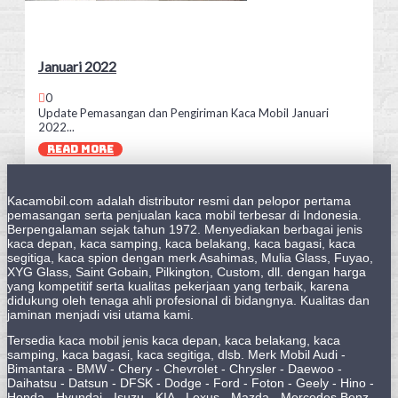
Januari 2022
0
Update Pemasangan dan Pengiriman Kaca Mobil Januari
2022...
READ MORE
Kacamobil.com adalah distributor resmi dan pelopor pertama
pemasangan serta penjualan kaca mobil terbesar di Indonesia.
Berpengalaman sejak tahun 1972. Menyediakan berbagai jenis
kaca depan, kaca samping, kaca belakang, kaca bagasi, kaca
segitiga, kaca spion dengan merk Asahimas, Mulia Glass, Fuyao,
XYG Glass, Saint Gobain, Pilkington, Custom, dll. dengan harga
yang kompetitif serta kualitas pekerjaan yang terbaik, karena
didukung oleh tenaga ahli profesional di bidangnya. Kualitas dan
jaminan menjadi visi utama kami.
Tersedia kaca mobil jenis kaca depan, kaca belakang, kaca
samping, kaca bagasi, kaca segitiga, dlsb. Merk Mobil Audi -
Bimantara - BMW - Chery - Chevrolet - Chrysler - Daewoo -
Daihatsu - Datsun - DFSK - Dodge - Ford - Foton - Geely - Hino -
Honda - Hyundai - Isuzu - KIA - Lexus - Mazda - Mercedes Benz -