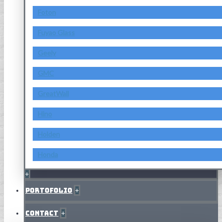
Foton
Fuyao Glass
Geely
GMC
GreatWall
Hino
Holden
Honda
+
Portofolio
+
Contact
+