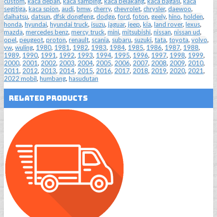
custom
,
kaca depan
,
kaca samping
,
kaca belakang
,
kaca bagasi
,
kaca
segitiga
,
kaca spion
,
audi
,
bmw
,
cherry
,
chevrolet
,
chrysler
,
daewoo
,
daihatsu
,
datsun
,
dfsk dongfeng
,
dodge
,
ford
,
foton
,
geely
,
hino
,
holden
,
honda
,
hyundai
,
hyundai truck
,
isuzu
,
jaguar
,
jeep
,
kia
,
land rover
,
lexus
,
mazda
,
mercedes benz
,
mercy truck
,
mini
,
mitsubishi
,
nissan
,
nissan ud
,
opel
,
peugeot
,
proton
,
renault
,
scania
,
subaru
,
suzuki
,
tata
,
toyota
,
volvo
,
vw
,
wuling
,
1980
,
1981
,
1982
,
1983
,
1984
,
1985
,
1986
,
1987
,
1988
,
1989
,
1990
,
1991
,
1992
,
1993
,
1994
,
1995
,
1996
,
1997
,
1998
,
1999
,
2000
,
2001
,
2002
,
2003
,
2004
,
2005
,
2006
,
2007
,
2008
,
2009
,
2010
,
2011
,
2012
,
2013
,
2014
,
2015
,
2016
,
2017
,
2018
,
2019
,
2020
,
2021
,
2022 mobil
,
humbang
,
hasudutan
Related Products