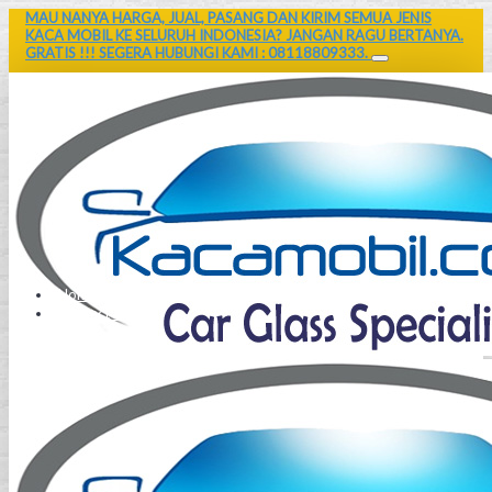
MAU NANYA HARGA, JUAL, PASANG DAN KIRIM SEMUA JENIS
KACA MOBIL KE SELURUH INDONESIA? JANGAN RAGU BERTANYA.
GRATIS !!! SEGERA HUBUNGI KAMI : 08118809333.
Home
Contact Us