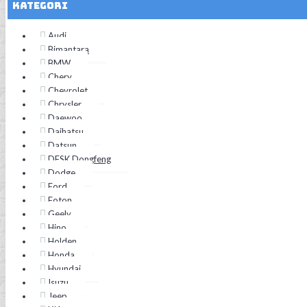
Kategori
Audi
Bimantara
BMW
Chery
Chevrolet
Chrysler
Daewoo
Daihatsu
Datsun
DFSK Dongfeng
Dodge
Ford
Foton
Geely
Hino
Holden
Honda
Hyundai
Isuzu
Jeep