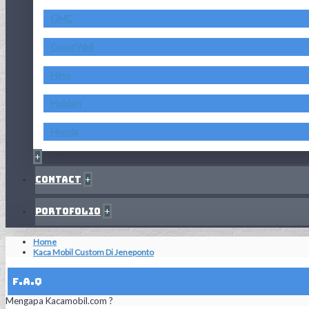
GMC
GreatWall
Hino
Holden
Honda
+
Contact
+
Portofolio
+
Home
Kaca Mobil Custom Di Jeneponto
F.A.Q
Mengapa Kacamobil.com ?