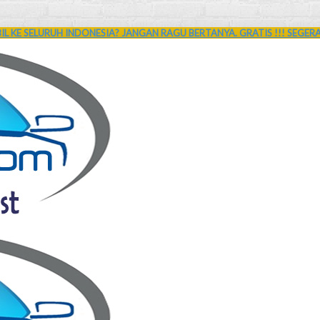
L KE SELURUH INDONESIA? JANGAN RAGU BERTANYA. GRATIS !!! SEGER