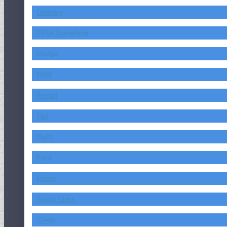
Delivery
DFSK Dongfeng
Dodge
FAW
Ferrari
Fiat
Fiath
Ford
Foton
Fuyao Glass
Geely