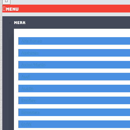
MENU
MERK
Alfa Romeo
Asahimas
Aston Martin
Audi
Austin
Bentley
Bimantara
BMW