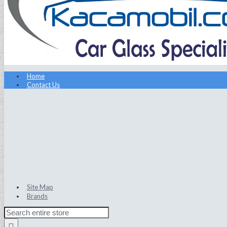
Home
Contact Us
Site Map
Brands