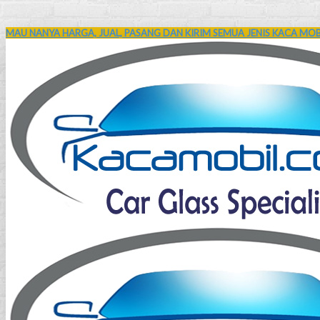
MAU NANYA HARGA, JUAL, PASANG DAN KIRIM SEMUA JENIS KACA MOBI