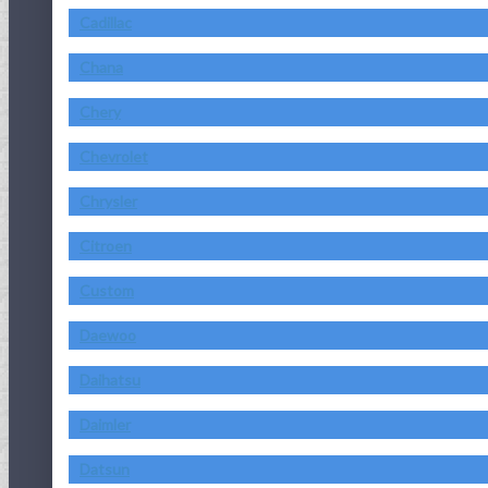
Cadillac
Chana
Chery
Chevrolet
Chrysler
Citroen
Custom
Daewoo
Daihatsu
Daimler
Datsun