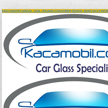
MAU NANYA HARGA, JUAL, PASANG DAN KIRIM SEMUA JENIS KACA MOBI