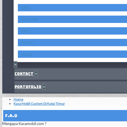
GMC
GreatWall
Hino
Holden
Honda
+
Contact
+
Portofolio
+
Home
Kaca Mobil Custom Di Kutai Timur
F.A.Q
Mengapa Kacamobil.com ?