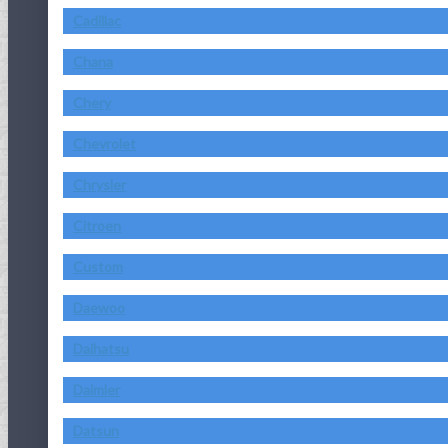
Cadillac
Chana
Chery
Chevrolet
Chrysler
Citroen
Custom
Daewoo
Daihatsu
Daimler
Datsun