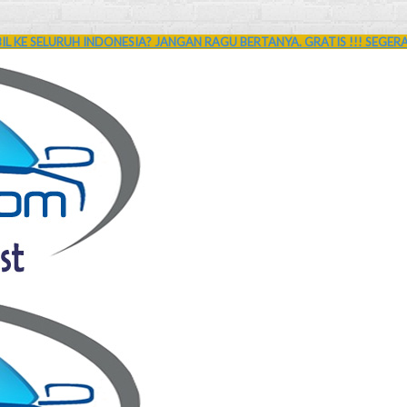
L KE SELURUH INDONESIA? JANGAN RAGU BERTANYA. GRATIS !!! SEGER