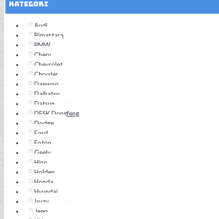
Kategori
Audi
Bimantara
BMW
Chery
Chevrolet
Chrysler
Daewoo
Daihatsu
Datsun
DFSK Dongfeng
Dodge
Ford
Foton
Geely
Hino
Holden
Honda
Hyundai
Isuzu
Jeep