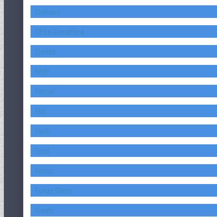
Delivery
DFSK Dongfeng
Dodge
FAW
Ferrari
Fiat
Fiath
Ford
Foton
Fuyao Glass
Geely