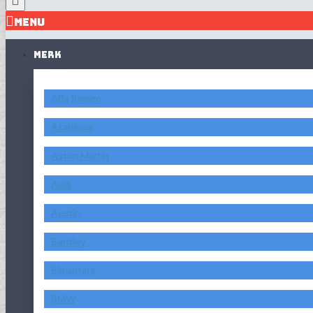
MENU
MERK
Alfa Romeo
Asahimas
Aston Martin
Audi
Austin
Bentley
Bimantara
BMW