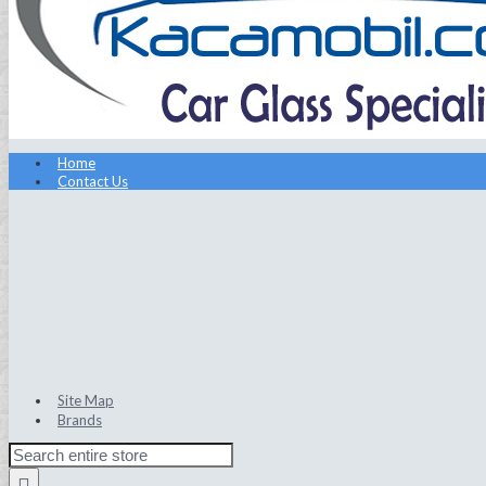
Home
Contact Us
Site Map
Brands