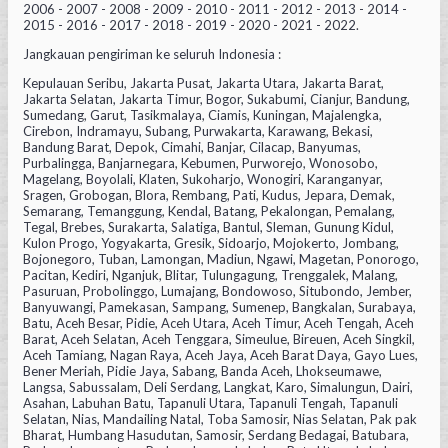
2006 - 2007 - 2008 - 2009 - 2010 - 2011 - 2012 - 2013 - 2014 -
2015 - 2016 - 2017 - 2018 - 2019 - 2020 - 2021 - 2022.
Jangkauan pengiriman ke seluruh Indonesia :
Kepulauan Seribu, Jakarta Pusat, Jakarta Utara, Jakarta Barat,
Jakarta Selatan, Jakarta Timur, Bogor, Sukabumi, Cianjur, Bandung,
Sumedang, Garut, Tasikmalaya, Ciamis, Kuningan, Majalengka,
Cirebon, Indramayu, Subang, Purwakarta, Karawang, Bekasi,
Bandung Barat, Depok, Cimahi, Banjar, Cilacap, Banyumas,
Purbalingga, Banjarnegara, Kebumen, Purworejo, Wonosobo,
Magelang, Boyolali, Klaten, Sukoharjo, Wonogiri, Karanganyar,
Sragen, Grobogan, Blora, Rembang, Pati, Kudus, Jepara, Demak,
Semarang, Temanggung, Kendal, Batang, Pekalongan, Pemalang,
Tegal, Brebes, Surakarta, Salatiga, Bantul, Sleman, Gunung Kidul,
Kulon Progo, Yogyakarta, Gresik, Sidoarjo, Mojokerto, Jombang,
Bojonegoro, Tuban, Lamongan, Madiun, Ngawi, Magetan, Ponorogo,
Pacitan, Kediri, Nganjuk, Blitar, Tulungagung, Trenggalek, Malang,
Pasuruan, Probolinggo, Lumajang, Bondowoso, Situbondo, Jember,
Banyuwangi, Pamekasan, Sampang, Sumenep, Bangkalan, Surabaya,
Batu, Aceh Besar, Pidie, Aceh Utara, Aceh Timur, Aceh Tengah, Aceh
Barat, Aceh Selatan, Aceh Tenggara, Simeulue, Bireuen, Aceh Singkil,
Aceh Tamiang, Nagan Raya, Aceh Jaya, Aceh Barat Daya, Gayo Lues,
Bener Meriah, Pidie Jaya, Sabang, Banda Aceh, Lhokseumawe,
Langsa, Sabussalam, Deli Serdang, Langkat, Karo, Simalungun, Dairi,
Asahan, Labuhan Batu, Tapanuli Utara, Tapanuli Tengah, Tapanuli
Selatan, Nias, Mandailing Natal, Toba Samosir, Nias Selatan, Pak pak
Bharat, Humbang Hasudutan, Samosir, Serdang Bedagai, Batubara,