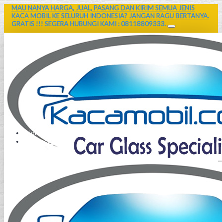
MAU NANYA HARGA, JUAL, PASANG DAN KIRIM SEMUA JENIS
KACA MOBIL KE SELURUH INDONESIA? JANGAN RAGU BERTANYA.
GRATIS !!! SEGERA HUBUNGI KAMI : 08118809333.
Home
Contact Us