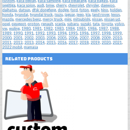
custom
,
kaca depan
,
kaca samping
,
kaca belakang
,
kaca bagasi
,
kaca
segitiga
,
kaca spion
,
audi
,
bmw
,
cherry
,
chevrolet
,
chrysler
,
daewoo
,
daihatsu
,
datsun
,
dfsk dongfeng
,
dodge
,
ford
,
foton
,
geely
,
hino
,
holden
,
honda
,
hyundai
,
hyundai truck
,
isuzu
,
jaguar
,
jeep
,
kia
,
land rover
,
lexus
,
mazda
,
mercedes benz
,
mercy truck
,
mini
,
mitsubishi
,
nissan
,
nissan ud
,
opel
,
peugeot
,
proton
,
renault
,
scania
,
subaru
,
suzuki
,
tata
,
toyota
,
volvo
,
vw
,
wuling
,
1980
,
1981
,
1982
,
1983
,
1984
,
1985
,
1986
,
1987
,
1988
,
1989
,
1990
,
1991
,
1992
,
1993
,
1994
,
1995
,
1996
,
1997
,
1998
,
1999
,
2000
,
2001
,
2002
,
2003
,
2004
,
2005
,
2006
,
2007
,
2008
,
2009
,
2010
,
2011
,
2012
,
2013
,
2014
,
2015
,
2016
,
2017
,
2018
,
2019
,
2020
,
2021
,
2022 mobil
,
mamasa
Related Products