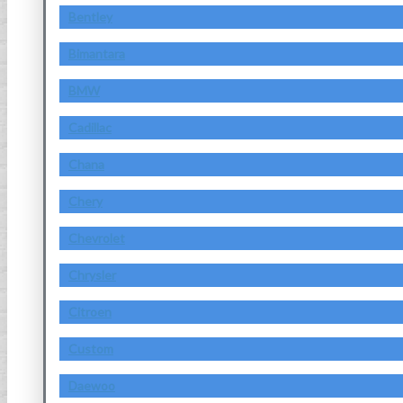
Bentley
Bimantara
BMW
Cadillac
Chana
Chery
Chevrolet
Chrysler
Citroen
Custom
Daewoo