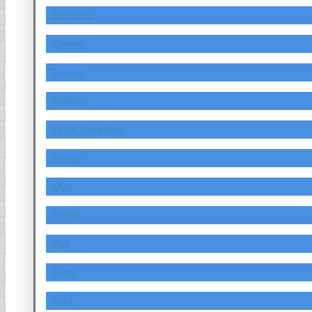
Daihatsu
Daimler
Datsun
Delivery
DFSK Dongfeng
Dodge
FAW
Ferrari
Fiat
Fiath
Ford