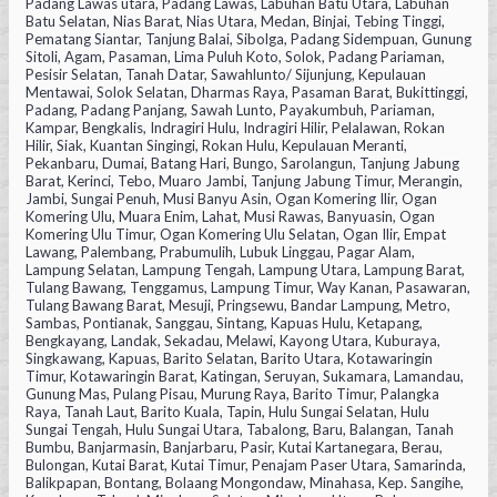
Padang Lawas utara, Padang Lawas, Labuhan Batu Utara, Labuhan
Batu Selatan, Nias Barat, Nias Utara, Medan, Binjai, Tebing Tinggi,
Pematang Siantar, Tanjung Balai, Sibolga, Padang Sidempuan, Gunung
Sitoli, Agam, Pasaman, Lima Puluh Koto, Solok, Padang Pariaman,
Pesisir Selatan, Tanah Datar, Sawahlunto/ Sijunjung, Kepulauan
Mentawai, Solok Selatan, Dharmas Raya, Pasaman Barat, Bukittinggi,
Padang, Padang Panjang, Sawah Lunto, Payakumbuh, Pariaman,
Kampar, Bengkalis, Indragiri Hulu, Indragiri Hilir, Pelalawan, Rokan
Hilir, Siak, Kuantan Singingi, Rokan Hulu, Kepulauan Meranti,
Pekanbaru, Dumai, Batang Hari, Bungo, Sarolangun, Tanjung Jabung
Barat, Kerinci, Tebo, Muaro Jambi, Tanjung Jabung Timur, Merangin,
Jambi, Sungai Penuh, Musi Banyu Asin, Ogan Komering Ilir, Ogan
Komering Ulu, Muara Enim, Lahat, Musi Rawas, Banyuasin, Ogan
Komering Ulu Timur, Ogan Komering Ulu Selatan, Ogan Ilir, Empat
Lawang, Palembang, Prabumulih, Lubuk Linggau, Pagar Alam,
Lampung Selatan, Lampung Tengah, Lampung Utara, Lampung Barat,
Tulang Bawang, Tenggamus, Lampung Timur, Way Kanan, Pasawaran,
Tulang Bawang Barat, Mesuji, Pringsewu, Bandar Lampung, Metro,
Sambas, Pontianak, Sanggau, Sintang, Kapuas Hulu, Ketapang,
Bengkayang, Landak, Sekadau, Melawi, Kayong Utara, Kuburaya,
Singkawang, Kapuas, Barito Selatan, Barito Utara, Kotawaringin
Timur, Kotawaringin Barat, Katingan, Seruyan, Sukamara, Lamandau,
Gunung Mas, Pulang Pisau, Murung Raya, Barito Timur, Palangka
Raya, Tanah Laut, Barito Kuala, Tapin, Hulu Sungai Selatan, Hulu
Sungai Tengah, Hulu Sungai Utara, Tabalong, Baru, Balangan, Tanah
Bumbu, Banjarmasin, Banjarbaru, Pasir, Kutai Kartanegara, Berau,
Bulongan, Kutai Barat, Kutai Timur, Penajam Paser Utara, Samarinda,
Balikpapan, Bontang, Bolaang Mongondaw, Minahasa, Kep. Sangihe,