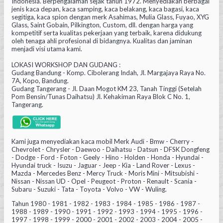
Indonesia. Berpengalaman sejak tahun 1972. Menyediakan berbagai
jenis kaca depan, kaca samping, kaca belakang, kaca bagasi, kaca
segitiga, kaca spion dengan merk Asahimas, Mulia Glass, Fuyao, XYG
Glass, Saint Gobain, Pilkington, Custom, dll. dengan harga yang
kompetitif serta kualitas pekerjaan yang terbaik, karena didukung
oleh tenaga ahli profesional di bidangnya. Kualitas dan jaminan
menjadi visi utama kami.
LOKASI WORKSHOP DAN GUDANG :
Gudang Bandung - Komp. Cibolerang Indah, Jl. Margajaya Raya No.
7A, Kopo, Bandung.
Gudang Tangerang - Jl. Daan Mogot KM 23, Tanah Tinggi (Setelah
Pom Bensin/Tunas Daihatsu) Jl. Kehakiman Raya Blok C No. 1,
Tangerang.
Kami juga menyediakan kaca mobil Merk Audi - Bmw - Cherry -
Chevrolet - Chrysler - Daewoo - Daihatsu - Datsun - DFSK Dongfeng
- Dodge - Ford - Foton - Geely - Hino - Holden - Honda - Hyundai -
Hyundai truck - Isuzu - Jaguar - Jeep - Kia - Land Rover - Lexus -
Mazda - Mercedes Benz - Mercy Truck - Moris Mini - Mitsubishi -
Nissan - Nissan UD - Opel - Peugeot - Proton - Renault - Scania -
Subaru - Suzuki - Tata - Toyota - Volvo - VW - Wuling.
Tahun 1980 - 1981 - 1982 - 1983 - 1984 - 1985 - 1986 - 1987 -
1988 - 1989 - 1990 - 1991 - 1992 - 1993 - 1994 - 1995 - 1996 -
1997 - 1998 - 1999 - 2000 - 2001 - 2002 - 2003 - 2004 - 2005 -