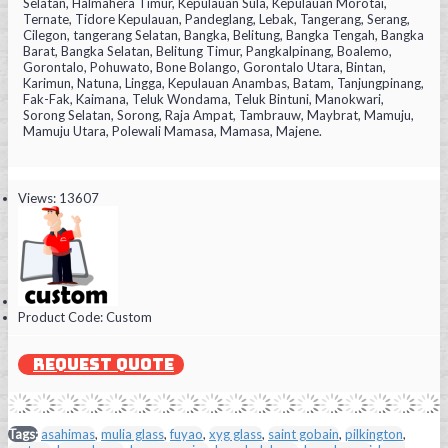
Selatan, Halmahera Timur, Kepulauan Sula, Kepulauan Morotai,
Ternate, Tidore Kepulauan, Pandeglang, Lebak, Tangerang, Serang,
Cilegon, tangerang Selatan, Bangka, Belitung, Bangka Tengah, Bangka
Barat, Bangka Selatan, Belitung Timur, Pangkalpinang, Boalemo,
Gorontalo, Pohuwato, Bone Bolango, Gorontalo Utara, Bintan,
Karimun, Natuna, Lingga, Kepulauan Anambas, Batam, Tanjungpinang,
Fak-Fak, Kaimana, Teluk Wondama, Teluk Bintuni, Manokwari,
Sorong Selatan, Sorong, Raja Ampat, Tambrauw, Maybrat, Mamuju,
Mamuju Utara, Polewali Mamasa, Mamasa, Majene.
Views: 13607
Product Code:
Custom
REQUEST QUOTE
Tags:
asahimas
,
mulia glass
,
fuyao
,
xyg glass
,
saint gobain
,
pilkington
,