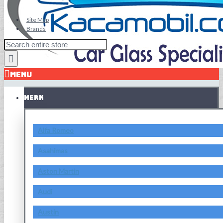
Site Map
Brands
MENU
MERK
Alfa Romeo
Asahimas
Aston Martin
Audi
Austin