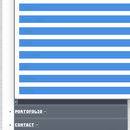
Foton
Fuyao Glass
Geely
GMC
GreatWall
Hino
Holden
Honda
+
Portofolio
+
Contact
+