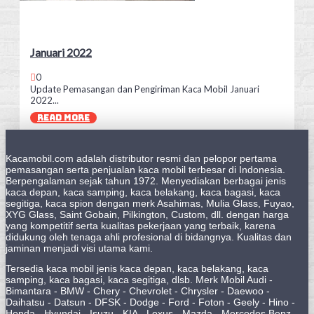
Januari 2022
0
Update Pemasangan dan Pengiriman Kaca Mobil Januari
2022...
READ MORE
Kacamobil.com adalah distributor resmi dan pelopor pertama
pemasangan serta penjualan kaca mobil terbesar di Indonesia.
Berpengalaman sejak tahun 1972. Menyediakan berbagai jenis
kaca depan, kaca samping, kaca belakang, kaca bagasi, kaca
segitiga, kaca spion dengan merk Asahimas, Mulia Glass, Fuyao,
XYG Glass, Saint Gobain, Pilkington, Custom, dll. dengan harga
yang kompetitif serta kualitas pekerjaan yang terbaik, karena
didukung oleh tenaga ahli profesional di bidangnya. Kualitas dan
jaminan menjadi visi utama kami.
Tersedia kaca mobil jenis kaca depan, kaca belakang, kaca
samping, kaca bagasi, kaca segitiga, dlsb. Merk Mobil Audi -
Bimantara - BMW - Chery - Chevrolet - Chrysler - Daewoo -
Daihatsu - Datsun - DFSK - Dodge - Ford - Foton - Geely - Hino -
Honda - Hyundai - Isuzu - KIA - Lexus - Mazda - Mercedes Benz -