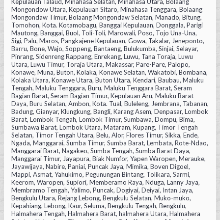
Kepulauan Talaud, Minahasa Selatan, Minahasa Utara, Bolaang
Mongondow Utara, Kepulauan Sitaro, Minahasa Tenggara, Bolaang
Mongondaw Timur, Bolaang Mongondaw Selatan, Manado, Bitung,
Tomohon, Kota. Kotamobagu, Banggai Kepulauan, Donggala, Parigi
Mautong, Banggai, Buol, Toli-Toli, Marowali, Poso, Tojo Una-Una,
Sigi, Palu, Maros, Pangkajene Kepulauan, Gowa, Takalar, Jeneponto,
Barru, Bone, Wajo, Soppeng, Bantaeng, Bulukumba, Sinjai, Selayar,
Pinrang, Sidenreng Rappang, Enrekang, Luwu, Tana Toraja, Luwu
Utara, Luwu Timur, Toraja Utara, Makassar, Pare-Pare, Palopo,
Konawe, Muna, Buton, Kolaka, Konawe Selatan, Wakatobi, Bombana,
Kolaka Utara, Konawe Utara, Buton Utara, Kendari, Baubau, Maluku
Tengah, Maluku Tenggara, Buru, Maluku Tenggara Barat, Seram
Bagian Barat, Seram Bagian Timur, Kepulauan Aru, Maluku Barat
Daya, Buru Selatan, Ambon, Kota. Tual, Buleleng, Jembrana, Tabanan,
Badung, Gianyar, Klungkung, Bangli, Karang Asem, Denpasar, Lombok
Barat, Lombok Tengah, Lombok Timur, Sumbawa, Dompu, Bima,
Sumbawa Barat, Lombok Utara, Mataram, Kupang, Timor Tengah
Selatan, Timor Tengah Utara, Belu, Alor, Flores Timur, Sikka, Ende,
Ngada, Manggarai, Sumba Timur, Sumba Barat, Lembata, Rote-Ndao,
Manggarai Barat, Nagakeo, Sumba Tengah, Sumba Barat Daya,
Manggarai Timur, Jayapura, Biak Numfor, Yapen Waropen, Merauke,
Jayawijaya, Nabire, Paniai, Puncak Jaya, Mimika, Boven Digoel,
Mappi, Asmat, Yahukimo, Pegunungan Bintang, Tolikara, Sarmi,
Keerom, Waropen, Supiori, Memberamo Raya, Nduga, Lanny Jaya,
Membramo Tengah, Yalimo, Puncak, Dogiyai, Deiyai, Intan Jaya,
Bengkulu Utara, Rejang Lebong, Bengkulu Selatan, Muko-muko,
Kepahiang, Lebong, Kaur, Seluma, Bengkulu Tengah, Bengkulu,
Halmahera Tengah, Halmahera Barat, halmahera Utara, Halmahera