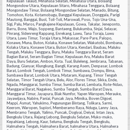
Kepulauan Talaud, Minahasa Selatan, Minahasa Utara, Bolaang
Mongondow Utara, Kepulauan Sitaro, Minahasa Tenggara, Bolaang
Mongondaw Timur, Bolaang Mongondaw Selatan, Manado, Bitung,
Tomohon, Kota. Kotamobagu, Banggai Kepulauan, Donggala, Parigi
Mautong, Banggai, Buol, Toli-Toli, Marowali, Poso, Tojo Una-Una,
Sigi, Palu, Maros, Pangkajene Kepulauan, Gowa, Takalar, Jeneponto,
Barru, Bone, Wajo, Soppeng, Bantaeng, Bulukumba, Sinjai, Selayar,
Pinrang, Sidenreng Rappang, Enrekang, Luwu, Tana Toraja, Luwu
Utara, Luwu Timur, Toraja Utara, Makassar, Pare-Pare, Palopo,
Konawe, Muna, Buton, Kolaka, Konawe Selatan, Wakatobi, Bombana,
Kolaka Utara, Konawe Utara, Buton Utara, Kendari, Baubau, Maluku
Tengah, Maluku Tenggara, Buru, Maluku Tenggara Barat, Seram
Bagian Barat, Seram Bagian Timur, Kepulauan Aru, Maluku Barat
Daya, Buru Selatan, Ambon, Kota. Tual, Buleleng, Jembrana, Tabanan,
Badung, Gianyar, Klungkung, Bangli, Karang Asem, Denpasar, Lombok
Barat, Lombok Tengah, Lombok Timur, Sumbawa, Dompu, Bima,
Sumbawa Barat, Lombok Utara, Mataram, Kupang, Timor Tengah
Selatan, Timor Tengah Utara, Belu, Alor, Flores Timur, Sikka, Ende,
Ngada, Manggarai, Sumba Timur, Sumba Barat, Lembata, Rote-Ndao,
Manggarai Barat, Nagakeo, Sumba Tengah, Sumba Barat Daya,
Manggarai Timur, Jayapura, Biak Numfor, Yapen Waropen, Merauke,
Jayawijaya, Nabire, Paniai, Puncak Jaya, Mimika, Boven Digoel,
Mappi, Asmat, Yahukimo, Pegunungan Bintang, Tolikara, Sarmi,
Keerom, Waropen, Supiori, Memberamo Raya, Nduga, Lanny Jaya,
Membramo Tengah, Yalimo, Puncak, Dogiyai, Deiyai, Intan Jaya,
Bengkulu Utara, Rejang Lebong, Bengkulu Selatan, Muko-muko,
Kepahiang, Lebong, Kaur, Seluma, Bengkulu Tengah, Bengkulu,
Halmahera Tengah, Halmahera Barat, halmahera Utara, Halmahera