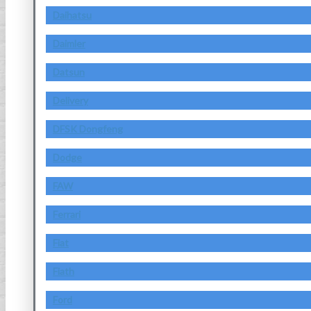
Daihatsu
Daimler
Datsun
Delivery
DFSK Dongfeng
Dodge
FAW
Ferrari
Fiat
Fiath
Ford