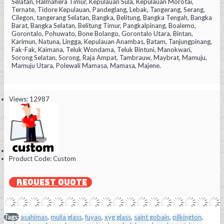
Selatan, Halmahera Timur, Kepulauan Sula, Kepulauan Morotai,
Ternate, Tidore Kepulauan, Pandeglang, Lebak, Tangerang, Serang,
Cilegon, tangerang Selatan, Bangka, Belitung, Bangka Tengah, Bangka
Barat, Bangka Selatan, Belitung Timur, Pangkalpinang, Boalemo,
Gorontalo, Pohuwato, Bone Bolango, Gorontalo Utara, Bintan,
Karimun, Natuna, Lingga, Kepulauan Anambas, Batam, Tanjungpinang,
Fak-Fak, Kaimana, Teluk Wondama, Teluk Bintuni, Manokwari,
Sorong Selatan, Sorong, Raja Ampat, Tambrauw, Maybrat, Mamuju,
Mamuju Utara, Polewali Mamasa, Mamasa, Majene.
Views: 12987
Product Code:
Custom
REQUEST QUOTE
Tags:
asahimas
,
mulia glass
,
fuyao
,
xyg glass
,
saint gobain
,
pilkington
,