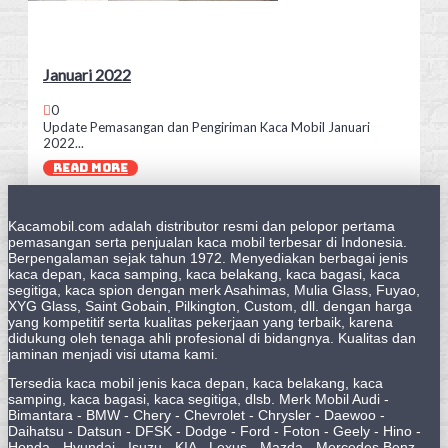
Januari 2022
0
Update Pemasangan dan Pengiriman Kaca Mobil Januari
2022...
READ MORE
Kacamobil.com adalah distributor resmi dan pelopor pertama
pemasangan serta penjualan kaca mobil terbesar di Indonesia.
Berpengalaman sejak tahun 1972. Menyediakan berbagai jenis
kaca depan, kaca samping, kaca belakang, kaca bagasi, kaca
segitiga, kaca spion dengan merk Asahimas, Mulia Glass, Fuyao,
XYG Glass, Saint Gobain, Pilkington, Custom, dll. dengan harga
yang kompetitif serta kualitas pekerjaan yang terbaik, karena
didukung oleh tenaga ahli profesional di bidangnya. Kualitas dan
jaminan menjadi visi utama kami.
Tersedia kaca mobil jenis kaca depan, kaca belakang, kaca
samping, kaca bagasi, kaca segitiga, dlsb. Merk Mobil Audi -
Bimantara - BMW - Chery - Chevrolet - Chrysler - Daewoo -
Daihatsu - Datsun - DFSK - Dodge - Ford - Foton - Geely - Hino -
Honda - Hyundai - Isuzu - KIA - Lexus - Mazda - Mercedes Benz -