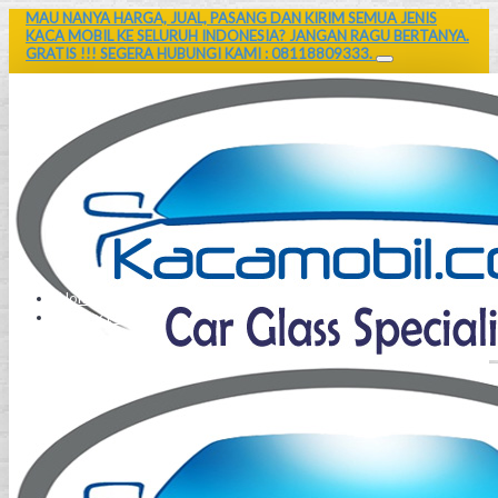
MAU NANYA HARGA, JUAL, PASANG DAN KIRIM SEMUA JENIS
KACA MOBIL KE SELURUH INDONESIA? JANGAN RAGU BERTANYA.
GRATIS !!! SEGERA HUBUNGI KAMI : 08118809333.
Home
Contact Us