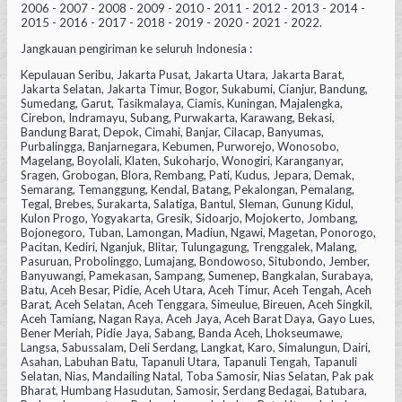
2006 - 2007 - 2008 - 2009 - 2010 - 2011 - 2012 - 2013 - 2014 -
2015 - 2016 - 2017 - 2018 - 2019 - 2020 - 2021 - 2022.
Jangkauan pengiriman ke seluruh Indonesia :
Kepulauan Seribu, Jakarta Pusat, Jakarta Utara, Jakarta Barat,
Jakarta Selatan, Jakarta Timur, Bogor, Sukabumi, Cianjur, Bandung,
Sumedang, Garut, Tasikmalaya, Ciamis, Kuningan, Majalengka,
Cirebon, Indramayu, Subang, Purwakarta, Karawang, Bekasi,
Bandung Barat, Depok, Cimahi, Banjar, Cilacap, Banyumas,
Purbalingga, Banjarnegara, Kebumen, Purworejo, Wonosobo,
Magelang, Boyolali, Klaten, Sukoharjo, Wonogiri, Karanganyar,
Sragen, Grobogan, Blora, Rembang, Pati, Kudus, Jepara, Demak,
Semarang, Temanggung, Kendal, Batang, Pekalongan, Pemalang,
Tegal, Brebes, Surakarta, Salatiga, Bantul, Sleman, Gunung Kidul,
Kulon Progo, Yogyakarta, Gresik, Sidoarjo, Mojokerto, Jombang,
Bojonegoro, Tuban, Lamongan, Madiun, Ngawi, Magetan, Ponorogo,
Pacitan, Kediri, Nganjuk, Blitar, Tulungagung, Trenggalek, Malang,
Pasuruan, Probolinggo, Lumajang, Bondowoso, Situbondo, Jember,
Banyuwangi, Pamekasan, Sampang, Sumenep, Bangkalan, Surabaya,
Batu, Aceh Besar, Pidie, Aceh Utara, Aceh Timur, Aceh Tengah, Aceh
Barat, Aceh Selatan, Aceh Tenggara, Simeulue, Bireuen, Aceh Singkil,
Aceh Tamiang, Nagan Raya, Aceh Jaya, Aceh Barat Daya, Gayo Lues,
Bener Meriah, Pidie Jaya, Sabang, Banda Aceh, Lhokseumawe,
Langsa, Sabussalam, Deli Serdang, Langkat, Karo, Simalungun, Dairi,
Asahan, Labuhan Batu, Tapanuli Utara, Tapanuli Tengah, Tapanuli
Selatan, Nias, Mandailing Natal, Toba Samosir, Nias Selatan, Pak pak
Bharat, Humbang Hasudutan, Samosir, Serdang Bedagai, Batubara,