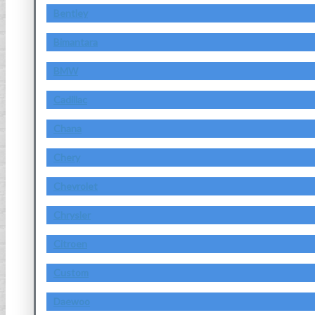
Bentley
Bimantara
BMW
Cadillac
Chana
Chery
Chevrolet
Chrysler
Citroen
Custom
Daewoo