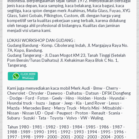
Indonesia. Berpengalaman sejak tahun 1972. Menyediakan berbagai
jenis kaca depan, kaca samping, kaca belakang, kaca bagasi, kaca
segitiga, kaca spion dengan merk Asahimas, Mulia Glass, Fuyao, XYG
Glass, Saint Gobain, Pilkington, Custom, dll. dengan harga yang
kompetitif serta kualitas pekerjaan yang terbaik, karena didukung
oleh tenaga ahli profesional di bidangnya. Kualitas dan jaminan
menjadi visi utama kami.
LOKASI WORKSHOP DAN GUDANG :
Gudang Bandung - Komp. Cibolerang Indah, Jl. Margajaya Raya No.
7A, Kopo, Bandung.
Gudang Tangerang - Jl. Daan Mogot KM 23, Tanah Tinggi (Setelah
Pom Bensin/Tunas Daihatsu) Jl. Kehakiman Raya Blok C No. 1,
Tangerang.
Kami juga menyediakan kaca mobil Merk Audi - Bmw - Cherry -
Chevrolet - Chrysler - Daewoo - Daihatsu - Datsun - DFSK Dongfeng
- Dodge - Ford - Foton - Geely - Hino - Holden - Honda - Hyundai -
Hyundai truck - Isuzu - Jaguar - Jeep - Kia - Land Rover - Lexus -
Mazda - Mercedes Benz - Mercy Truck - Moris Mini - Mitsubishi -
Nissan - Nissan UD - Opel - Peugeot - Proton - Renault - Scania -
Subaru - Suzuki - Tata - Toyota - Volvo - VW - Wuling.
Tahun 1980 - 1981 - 1982 - 1983 - 1984 - 1985 - 1986 - 1987 -
1988 - 1989 - 1990 - 1991 - 1992 - 1993 - 1994 - 1995 - 1996 -
1997 - 1998 - 1999 - 2000 - 2001 - 2002 - 2003 - 2004 - 2005 -