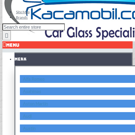
Site Map
Brands
MENU
MERK
Alfa Romeo
Asahimas
Aston Martin
Audi
Austin