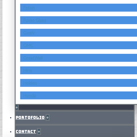
Foton
Fuyao Glass
Geely
GMC
GreatWall
Hino
Holden
Honda
+
Portofolio
+
Contact
+