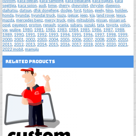
custom
,
kaca depan
,
kaca samping
,
kaca belakang
,
kaca bagasi
,
kaca
segitiga
,
kaca spion
,
audi
,
bmw
,
cherry
,
chevrolet
,
chrysler
,
daewoo
,
daihatsu
,
datsun
,
dfsk dongfeng
,
dodge
,
ford
,
foton
,
geely
,
hino
,
holden
,
honda
,
hyundai
,
hyundai truck
,
isuzu
,
jaguar
,
jeep
,
kia
,
land rover
,
lexus
,
mazda
,
mercedes benz
,
mercy truck
,
mini
,
mitsubishi
,
nissan
,
nissan ud
,
opel
,
peugeot
,
proton
,
renault
,
scania
,
subaru
,
suzuki
,
tata
,
toyota
,
volvo
,
vw
,
wuling
,
1980
,
1981
,
1982
,
1983
,
1984
,
1985
,
1986
,
1987
,
1988
,
1989
,
1990
,
1991
,
1992
,
1993
,
1994
,
1995
,
1996
,
1997
,
1998
,
1999
,
2000
,
2001
,
2002
,
2003
,
2004
,
2005
,
2006
,
2007
,
2008
,
2009
,
2010
,
2011
,
2012
,
2013
,
2014
,
2015
,
2016
,
2017
,
2018
,
2019
,
2020
,
2021
,
2022 mobil
,
mamuju
Related Products