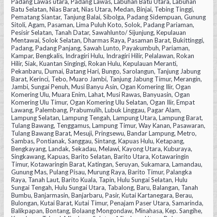
Padang Lawas utara, Padang Lawas, Labuhan Batu Utara, Labuhan
Batu Selatan, Nias Barat, Nias Utara, Medan, Binjai, Tebing Tinggi,
Pematang Siantar, Tanjung Balai, Sibolga, Padang Sidempuan, Gunung
Sitoli, Agam, Pasaman, Lima Puluh Koto, Solok, Padang Pariaman,
Pesisir Selatan, Tanah Datar, Sawahlunto/ Sijunjung, Kepulauan
Mentawai, Solok Selatan, Dharmas Raya, Pasaman Barat, Bukittinggi,
Padang, Padang Panjang, Sawah Lunto, Payakumbuh, Pariaman,
Kampar, Bengkalis, Indragiri Hulu, Indragiri Hilir, Pelalawan, Rokan
Hilir, Siak, Kuantan Singingi, Rokan Hulu, Kepulauan Meranti,
Pekanbaru, Dumai, Batang Hari, Bungo, Sarolangun, Tanjung Jabung
Barat, Kerinci, Tebo, Muaro Jambi, Tanjung Jabung Timur, Merangin,
Jambi, Sungai Penuh, Musi Banyu Asin, Ogan Komering Ilir, Ogan
Komering Ulu, Muara Enim, Lahat, Musi Rawas, Banyuasin, Ogan
Komering Ulu Timur, Ogan Komering Ulu Selatan, Ogan Ilir, Empat
Lawang, Palembang, Prabumulih, Lubuk Linggau, Pagar Alam,
Lampung Selatan, Lampung Tengah, Lampung Utara, Lampung Barat,
Tulang Bawang, Tenggamus, Lampung Timur, Way Kanan, Pasawaran,
Tulang Bawang Barat, Mesuji, Pringsewu, Bandar Lampung, Metro,
Sambas, Pontianak, Sanggau, Sintang, Kapuas Hulu, Ketapang,
Bengkayang, Landak, Sekadau, Melawi, Kayong Utara, Kuburaya,
Singkawang, Kapuas, Barito Selatan, Barito Utara, Kotawaringin
Timur, Kotawaringin Barat, Katingan, Seruyan, Sukamara, Lamandau,
Gunung Mas, Pulang Pisau, Murung Raya, Barito Timur, Palangka
Raya, Tanah Laut, Barito Kuala, Tapin, Hulu Sungai Selatan, Hulu
Sungai Tengah, Hulu Sungai Utara, Tabalong, Baru, Balangan, Tanah
Bumbu, Banjarmasin, Banjarbaru, Pasir, Kutai Kartanegara, Berau,
Bulongan, Kutai Barat, Kutai Timur, Penajam Paser Utara, Samarinda,
Balikpapan, Bontang, Bolaang Mongondaw, Minahasa, Kep. Sangihe,