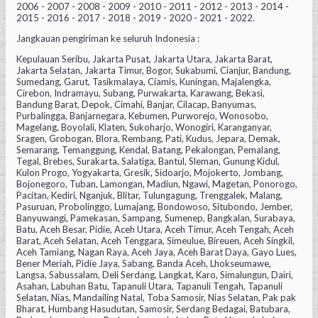
2006 - 2007 - 2008 - 2009 - 2010 - 2011 - 2012 - 2013 - 2014 -
2015 - 2016 - 2017 - 2018 - 2019 - 2020 - 2021 - 2022.
Jangkauan pengiriman ke seluruh Indonesia :
Kepulauan Seribu, Jakarta Pusat, Jakarta Utara, Jakarta Barat,
Jakarta Selatan, Jakarta Timur, Bogor, Sukabumi, Cianjur, Bandung,
Sumedang, Garut, Tasikmalaya, Ciamis, Kuningan, Majalengka,
Cirebon, Indramayu, Subang, Purwakarta, Karawang, Bekasi,
Bandung Barat, Depok, Cimahi, Banjar, Cilacap, Banyumas,
Purbalingga, Banjarnegara, Kebumen, Purworejo, Wonosobo,
Magelang, Boyolali, Klaten, Sukoharjo, Wonogiri, Karanganyar,
Sragen, Grobogan, Blora, Rembang, Pati, Kudus, Jepara, Demak,
Semarang, Temanggung, Kendal, Batang, Pekalongan, Pemalang,
Tegal, Brebes, Surakarta, Salatiga, Bantul, Sleman, Gunung Kidul,
Kulon Progo, Yogyakarta, Gresik, Sidoarjo, Mojokerto, Jombang,
Bojonegoro, Tuban, Lamongan, Madiun, Ngawi, Magetan, Ponorogo,
Pacitan, Kediri, Nganjuk, Blitar, Tulungagung, Trenggalek, Malang,
Pasuruan, Probolinggo, Lumajang, Bondowoso, Situbondo, Jember,
Banyuwangi, Pamekasan, Sampang, Sumenep, Bangkalan, Surabaya,
Batu, Aceh Besar, Pidie, Aceh Utara, Aceh Timur, Aceh Tengah, Aceh
Barat, Aceh Selatan, Aceh Tenggara, Simeulue, Bireuen, Aceh Singkil,
Aceh Tamiang, Nagan Raya, Aceh Jaya, Aceh Barat Daya, Gayo Lues,
Bener Meriah, Pidie Jaya, Sabang, Banda Aceh, Lhokseumawe,
Langsa, Sabussalam, Deli Serdang, Langkat, Karo, Simalungun, Dairi,
Asahan, Labuhan Batu, Tapanuli Utara, Tapanuli Tengah, Tapanuli
Selatan, Nias, Mandailing Natal, Toba Samosir, Nias Selatan, Pak pak
Bharat, Humbang Hasudutan, Samosir, Serdang Bedagai, Batubara,