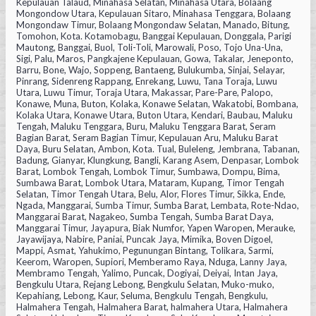
Kepulauan Talaud, Minahasa Selatan, Minahasa Utara, Bolaang
Mongondow Utara, Kepulauan Sitaro, Minahasa Tenggara, Bolaang
Mongondaw Timur, Bolaang Mongondaw Selatan, Manado, Bitung,
Tomohon, Kota. Kotamobagu, Banggai Kepulauan, Donggala, Parigi
Mautong, Banggai, Buol, Toli-Toli, Marowali, Poso, Tojo Una-Una,
Sigi, Palu, Maros, Pangkajene Kepulauan, Gowa, Takalar, Jeneponto,
Barru, Bone, Wajo, Soppeng, Bantaeng, Bulukumba, Sinjai, Selayar,
Pinrang, Sidenreng Rappang, Enrekang, Luwu, Tana Toraja, Luwu
Utara, Luwu Timur, Toraja Utara, Makassar, Pare-Pare, Palopo,
Konawe, Muna, Buton, Kolaka, Konawe Selatan, Wakatobi, Bombana,
Kolaka Utara, Konawe Utara, Buton Utara, Kendari, Baubau, Maluku
Tengah, Maluku Tenggara, Buru, Maluku Tenggara Barat, Seram
Bagian Barat, Seram Bagian Timur, Kepulauan Aru, Maluku Barat
Daya, Buru Selatan, Ambon, Kota. Tual, Buleleng, Jembrana, Tabanan,
Badung, Gianyar, Klungkung, Bangli, Karang Asem, Denpasar, Lombok
Barat, Lombok Tengah, Lombok Timur, Sumbawa, Dompu, Bima,
Sumbawa Barat, Lombok Utara, Mataram, Kupang, Timor Tengah
Selatan, Timor Tengah Utara, Belu, Alor, Flores Timur, Sikka, Ende,
Ngada, Manggarai, Sumba Timur, Sumba Barat, Lembata, Rote-Ndao,
Manggarai Barat, Nagakeo, Sumba Tengah, Sumba Barat Daya,
Manggarai Timur, Jayapura, Biak Numfor, Yapen Waropen, Merauke,
Jayawijaya, Nabire, Paniai, Puncak Jaya, Mimika, Boven Digoel,
Mappi, Asmat, Yahukimo, Pegunungan Bintang, Tolikara, Sarmi,
Keerom, Waropen, Supiori, Memberamo Raya, Nduga, Lanny Jaya,
Membramo Tengah, Yalimo, Puncak, Dogiyai, Deiyai, Intan Jaya,
Bengkulu Utara, Rejang Lebong, Bengkulu Selatan, Muko-muko,
Kepahiang, Lebong, Kaur, Seluma, Bengkulu Tengah, Bengkulu,
Halmahera Tengah, Halmahera Barat, halmahera Utara, Halmahera