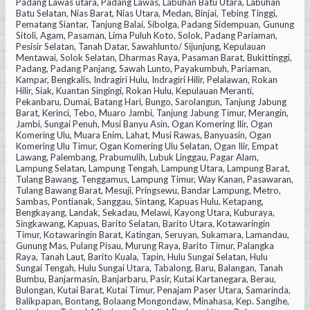
Padang Lawas utara, Padang Lawas, Labuhan Batu Utara, Labuhan
Batu Selatan, Nias Barat, Nias Utara, Medan, Binjai, Tebing Tinggi,
Pematang Siantar, Tanjung Balai, Sibolga, Padang Sidempuan, Gunung
Sitoli, Agam, Pasaman, Lima Puluh Koto, Solok, Padang Pariaman,
Pesisir Selatan, Tanah Datar, Sawahlunto/ Sijunjung, Kepulauan
Mentawai, Solok Selatan, Dharmas Raya, Pasaman Barat, Bukittinggi,
Padang, Padang Panjang, Sawah Lunto, Payakumbuh, Pariaman,
Kampar, Bengkalis, Indragiri Hulu, Indragiri Hilir, Pelalawan, Rokan
Hilir, Siak, Kuantan Singingi, Rokan Hulu, Kepulauan Meranti,
Pekanbaru, Dumai, Batang Hari, Bungo, Sarolangun, Tanjung Jabung
Barat, Kerinci, Tebo, Muaro Jambi, Tanjung Jabung Timur, Merangin,
Jambi, Sungai Penuh, Musi Banyu Asin, Ogan Komering Ilir, Ogan
Komering Ulu, Muara Enim, Lahat, Musi Rawas, Banyuasin, Ogan
Komering Ulu Timur, Ogan Komering Ulu Selatan, Ogan Ilir, Empat
Lawang, Palembang, Prabumulih, Lubuk Linggau, Pagar Alam,
Lampung Selatan, Lampung Tengah, Lampung Utara, Lampung Barat,
Tulang Bawang, Tenggamus, Lampung Timur, Way Kanan, Pasawaran,
Tulang Bawang Barat, Mesuji, Pringsewu, Bandar Lampung, Metro,
Sambas, Pontianak, Sanggau, Sintang, Kapuas Hulu, Ketapang,
Bengkayang, Landak, Sekadau, Melawi, Kayong Utara, Kuburaya,
Singkawang, Kapuas, Barito Selatan, Barito Utara, Kotawaringin
Timur, Kotawaringin Barat, Katingan, Seruyan, Sukamara, Lamandau,
Gunung Mas, Pulang Pisau, Murung Raya, Barito Timur, Palangka
Raya, Tanah Laut, Barito Kuala, Tapin, Hulu Sungai Selatan, Hulu
Sungai Tengah, Hulu Sungai Utara, Tabalong, Baru, Balangan, Tanah
Bumbu, Banjarmasin, Banjarbaru, Pasir, Kutai Kartanegara, Berau,
Bulongan, Kutai Barat, Kutai Timur, Penajam Paser Utara, Samarinda,
Balikpapan, Bontang, Bolaang Mongondaw, Minahasa, Kep. Sangihe,