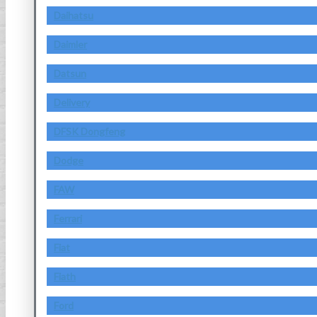
Daihatsu
Daimler
Datsun
Delivery
DFSK Dongfeng
Dodge
FAW
Ferrari
Fiat
Fiath
Ford