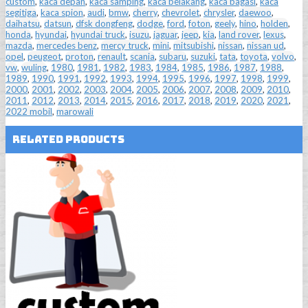
custom
,
kaca depan
,
kaca samping
,
kaca belakang
,
kaca bagasi
,
kaca
segitiga
,
kaca spion
,
audi
,
bmw
,
cherry
,
chevrolet
,
chrysler
,
daewoo
,
daihatsu
,
datsun
,
dfsk dongfeng
,
dodge
,
ford
,
foton
,
geely
,
hino
,
holden
,
honda
,
hyundai
,
hyundai truck
,
isuzu
,
jaguar
,
jeep
,
kia
,
land rover
,
lexus
,
mazda
,
mercedes benz
,
mercy truck
,
mini
,
mitsubishi
,
nissan
,
nissan ud
,
opel
,
peugeot
,
proton
,
renault
,
scania
,
subaru
,
suzuki
,
tata
,
toyota
,
volvo
,
vw
,
wuling
,
1980
,
1981
,
1982
,
1983
,
1984
,
1985
,
1986
,
1987
,
1988
,
1989
,
1990
,
1991
,
1992
,
1993
,
1994
,
1995
,
1996
,
1997
,
1998
,
1999
,
2000
,
2001
,
2002
,
2003
,
2004
,
2005
,
2006
,
2007
,
2008
,
2009
,
2010
,
2011
,
2012
,
2013
,
2014
,
2015
,
2016
,
2017
,
2018
,
2019
,
2020
,
2021
,
2022 mobil
,
marowali
Related Products