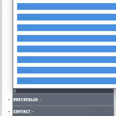
Foton
Fuyao Glass
Geely
GMC
GreatWall
Hino
Holden
Honda
+
Portofolio
+
Contact
+