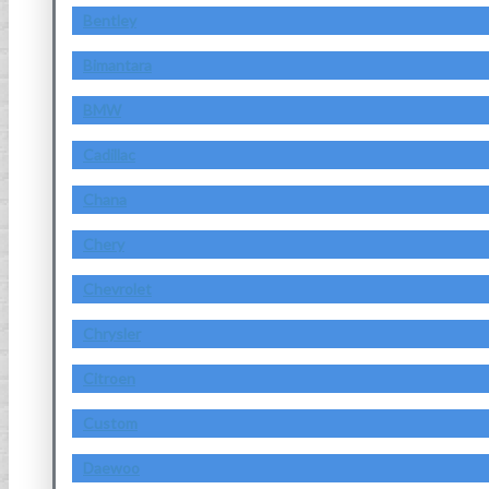
Bentley
Bimantara
BMW
Cadillac
Chana
Chery
Chevrolet
Chrysler
Citroen
Custom
Daewoo