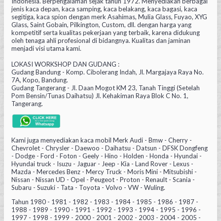
Indonesia. Berpengalaman sejak tahun 1972. Menyediakan berbagai
jenis kaca depan, kaca samping, kaca belakang, kaca bagasi, kaca
segitiga, kaca spion dengan merk Asahimas, Mulia Glass, Fuyao, XYG
Glass, Saint Gobain, Pilkington, Custom, dll. dengan harga yang
kompetitif serta kualitas pekerjaan yang terbaik, karena didukung
oleh tenaga ahli profesional di bidangnya. Kualitas dan jaminan
menjadi visi utama kami.
LOKASI WORKSHOP DAN GUDANG :
Gudang Bandung - Komp. Cibolerang Indah, Jl. Margajaya Raya No.
7A, Kopo, Bandung.
Gudang Tangerang - Jl. Daan Mogot KM 23, Tanah Tinggi (Setelah
Pom Bensin/Tunas Daihatsu) Jl. Kehakiman Raya Blok C No. 1,
Tangerang.
Kami juga menyediakan kaca mobil Merk Audi - Bmw - Cherry -
Chevrolet - Chrysler - Daewoo - Daihatsu - Datsun - DFSK Dongfeng
- Dodge - Ford - Foton - Geely - Hino - Holden - Honda - Hyundai -
Hyundai truck - Isuzu - Jaguar - Jeep - Kia - Land Rover - Lexus -
Mazda - Mercedes Benz - Mercy Truck - Moris Mini - Mitsubishi -
Nissan - Nissan UD - Opel - Peugeot - Proton - Renault - Scania -
Subaru - Suzuki - Tata - Toyota - Volvo - VW - Wuling.
Tahun 1980 - 1981 - 1982 - 1983 - 1984 - 1985 - 1986 - 1987 -
1988 - 1989 - 1990 - 1991 - 1992 - 1993 - 1994 - 1995 - 1996 -
1997 - 1998 - 1999 - 2000 - 2001 - 2002 - 2003 - 2004 - 2005 -