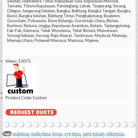
Selatan, Halmahera Timur, Kepulauan Sula, Kepulauan Morotai,
Ternate, Tidore Kepulauan, Pandeglang, Lebak, Tangerang, Serang,
Cilegon, tangerang Selatan, Bangka, Belitung, Bangka Tengah, Bangka
Barat, Bangka Selatan, Belitung Timur, Pangkalpinang, Boalemo,
Gorontalo, Pohuwato, Bone Bolango, Gorontalo Utara, Bintan,
Karimun, Natuna, Lingga, Kepulauan Anambas, Batam, Tanjungpinang,
Fak-Fak, Kaimana, Teluk Wondama, Teluk Bintuni, Manokwari,
Sorong Selatan, Sorong, Raja Ampat, Tambrauw, Maybrat, Mamuju,
Mamuju Utara, Polewali Mamasa, Mamasa, Majene.
Views: 13075
Product Code:
Custom
REQUEST QUOTE
Tags:
asahimas
,
mulia glass
,
fuyao
,
xyg glass
,
saint gobain
,
pilkington
,