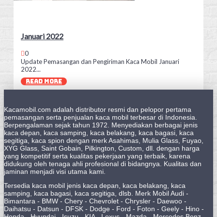
Januari 2022
0
Update Pemasangan dan Pengiriman Kaca Mobil Januari
2022...
READ MORE
Kacamobil.com adalah distributor resmi dan pelopor pertama
pemasangan serta penjualan kaca mobil terbesar di Indonesia.
Berpengalaman sejak tahun 1972. Menyediakan berbagai jenis
kaca depan, kaca samping, kaca belakang, kaca bagasi, kaca
segitiga, kaca spion dengan merk Asahimas, Mulia Glass, Fuyao,
XYG Glass, Saint Gobain, Pilkington, Custom, dll. dengan harga
yang kompetitif serta kualitas pekerjaan yang terbaik, karena
didukung oleh tenaga ahli profesional di bidangnya. Kualitas dan
jaminan menjadi visi utama kami.
Tersedia kaca mobil jenis kaca depan, kaca belakang, kaca
samping, kaca bagasi, kaca segitiga, dlsb. Merk Mobil Audi -
Bimantara - BMW - Chery - Chevrolet - Chrysler - Daewoo -
Daihatsu - Datsun - DFSK - Dodge - Ford - Foton - Geely - Hino -
Honda - Hyundai - Isuzu - KIA - Lexus - Mazda - Mercedes Benz -