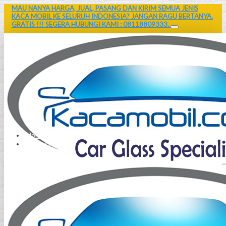
MAU NANYA HARGA, JUAL, PASANG DAN KIRIM SEMUA JENIS
KACA MOBIL KE SELURUH INDONESIA? JANGAN RAGU BERTANYA.
GRATIS !!! SEGERA HUBUNGI KAMI : 08118809333.
Home
Contact Us