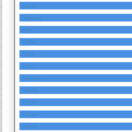
Bentley
Bimantara
BMW
Cadillac
Chana
Chery
Chevrolet
Chrysler
Citroen
Custom
Daewoo