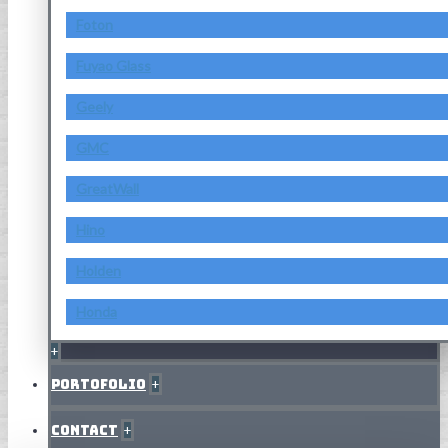
Foton
Fuyao Glass
Geely
GMC
GreatWall
Hino
Holden
Honda
+
Portofolio
+
Contact
+