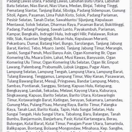
Padang Lawas utara, Padang Lawas, Labuhan Batu Utara, Labuhan
Batu Selatan, Nias Barat, Nias Utara, Medan, Binjai, Tebing Tinggi,
Pematang Siantar, Tanjung Balai, Sibolga, Padang Sidempuan, Gunung
Sitoli, Agam, Pasaman, Lima Puluh Koto, Solok, Padang Pariaman,
Pesisir Selatan, Tanah Datar, Sawahlunto/ Sijunjung, Kepulauan
Mentawai, Solok Selatan, Dharmas Raya, Pasaman Barat, Bukittinggi,
Padang, Padang Panjang, Sawah Lunto, Payakumbuh, Pariaman,
Kampar, Bengkalis, Indragiri Hulu, Indragiri Hilir, Pelalawan, Rokan
Hilir, Siak, Kuantan Singingi, Rokan Hulu, Kepulauan Meranti,
Pekanbaru, Dumai, Batang Hari, Bungo, Sarolangun, Tanjung Jabung
Barat, Kerinci, Tebo, Muaro Jambi, Tanjung Jabung Timur, Merangin,
Jambi, Sungai Penuh, Musi Banyu Asin, Ogan Komering Ilir, Ogan
Komering Ulu, Muara Enim, Lahat, Musi Rawas, Banyuasin, Ogan
Komering Ulu Timur, Ogan Komering Ulu Selatan, Ogan Ilir, Empat
Lawang, Palembang, Prabumulih, Lubuk Linggau, Pagar Alam,
Lampung Selatan, Lampung Tengah, Lampung Utara, Lampung Barat,
Tulang Bawang, Tenggamus, Lampung Timur, Way Kanan, Pasawaran,
Tulang Bawang Barat, Mesuji, Pringsewu, Bandar Lampung, Metro,
Sambas, Pontianak, Sanggau, Sintang, Kapuas Hulu, Ketapang,
Bengkayang, Landak, Sekadau, Melawi, Kayong Utara, Kuburaya,
Singkawang, Kapuas, Barito Selatan, Barito Utara, Kotawaringin
Timur, Kotawaringin Barat, Katingan, Seruyan, Sukamara, Lamandau,
Gunung Mas, Pulang Pisau, Murung Raya, Barito Timur, Palangka
Raya, Tanah Laut, Barito Kuala, Tapin, Hulu Sungai Selatan, Hulu
Sungai Tengah, Hulu Sungai Utara, Tabalong, Baru, Balangan, Tanah
Bumbu, Banjarmasin, Banjarbaru, Pasir, Kutai Kartanegara, Berau,
Bulongan, Kutai Barat, Kutai Timur, Penajam Paser Utara, Samarinda,
Balikpapan, Bontang, Bolaang Mongondaw, Minahasa, Kep. Sangihe,