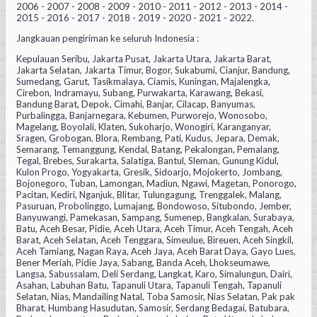
2006 - 2007 - 2008 - 2009 - 2010 - 2011 - 2012 - 2013 - 2014 -
2015 - 2016 - 2017 - 2018 - 2019 - 2020 - 2021 - 2022.
Jangkauan pengiriman ke seluruh Indonesia :
Kepulauan Seribu, Jakarta Pusat, Jakarta Utara, Jakarta Barat,
Jakarta Selatan, Jakarta Timur, Bogor, Sukabumi, Cianjur, Bandung,
Sumedang, Garut, Tasikmalaya, Ciamis, Kuningan, Majalengka,
Cirebon, Indramayu, Subang, Purwakarta, Karawang, Bekasi,
Bandung Barat, Depok, Cimahi, Banjar, Cilacap, Banyumas,
Purbalingga, Banjarnegara, Kebumen, Purworejo, Wonosobo,
Magelang, Boyolali, Klaten, Sukoharjo, Wonogiri, Karanganyar,
Sragen, Grobogan, Blora, Rembang, Pati, Kudus, Jepara, Demak,
Semarang, Temanggung, Kendal, Batang, Pekalongan, Pemalang,
Tegal, Brebes, Surakarta, Salatiga, Bantul, Sleman, Gunung Kidul,
Kulon Progo, Yogyakarta, Gresik, Sidoarjo, Mojokerto, Jombang,
Bojonegoro, Tuban, Lamongan, Madiun, Ngawi, Magetan, Ponorogo,
Pacitan, Kediri, Nganjuk, Blitar, Tulungagung, Trenggalek, Malang,
Pasuruan, Probolinggo, Lumajang, Bondowoso, Situbondo, Jember,
Banyuwangi, Pamekasan, Sampang, Sumenep, Bangkalan, Surabaya,
Batu, Aceh Besar, Pidie, Aceh Utara, Aceh Timur, Aceh Tengah, Aceh
Barat, Aceh Selatan, Aceh Tenggara, Simeulue, Bireuen, Aceh Singkil,
Aceh Tamiang, Nagan Raya, Aceh Jaya, Aceh Barat Daya, Gayo Lues,
Bener Meriah, Pidie Jaya, Sabang, Banda Aceh, Lhokseumawe,
Langsa, Sabussalam, Deli Serdang, Langkat, Karo, Simalungun, Dairi,
Asahan, Labuhan Batu, Tapanuli Utara, Tapanuli Tengah, Tapanuli
Selatan, Nias, Mandailing Natal, Toba Samosir, Nias Selatan, Pak pak
Bharat, Humbang Hasudutan, Samosir, Serdang Bedagai, Batubara,