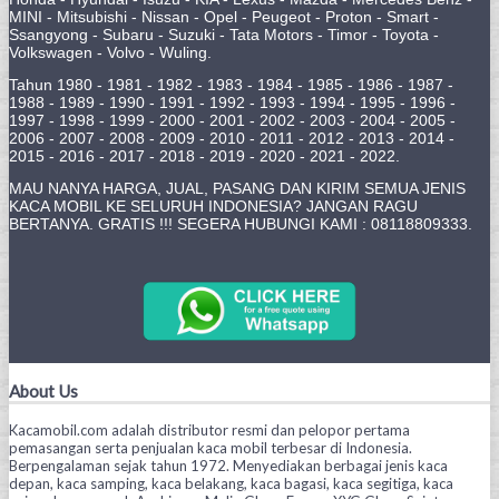
MINI - Mitsubishi - Nissan - Opel - Peugeot - Proton - Smart -
Ssangyong - Subaru - Suzuki - Tata Motors - Timor - Toyota -
Volkswagen - Volvo - Wuling.
Tahun 1980 - 1981 - 1982 - 1983 - 1984 - 1985 - 1986 - 1987 -
1988 - 1989 - 1990 - 1991 - 1992 - 1993 - 1994 - 1995 - 1996 -
1997 - 1998 - 1999 - 2000 - 2001 - 2002 - 2003 - 2004 - 2005 -
2006 - 2007 - 2008 - 2009 - 2010 - 2011 - 2012 - 2013 - 2014 -
2015 - 2016 - 2017 - 2018 - 2019 - 2020 - 2021 - 2022.
MAU NANYA HARGA, JUAL, PASANG DAN KIRIM SEMUA JENIS
KACA MOBIL KE SELURUH INDONESIA? JANGAN RAGU
BERTANYA. GRATIS !!! SEGERA HUBUNGI KAMI : 08118809333.
About Us
Kacamobil.com adalah distributor resmi dan pelopor pertama
pemasangan serta penjualan kaca mobil terbesar di Indonesia.
Berpengalaman sejak tahun 1972. Menyediakan berbagai jenis kaca
depan, kaca samping, kaca belakang, kaca bagasi, kaca segitiga, kaca