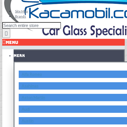
Site Map
Brands
MENU
MERK
Alfa Romeo
Asahimas
Aston Martin
Audi
Austin