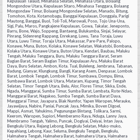
Kepulauan Talaud, Minahasa Selatan, Minahasa Utara, Bolaang
Mongondow Utara, Kepulauan Sitaro, Minahasa Tenggara, Bolaang
Mongondaw Timur, Bolaang Mongondaw Selatan, Manado, Bitung,
Tomohon, Kota. Kotamobagu, Banggai Kepulauan, Donggala, Parigi
Mautong, Banggai, Buol, Toli-Toli, Marowali, Poso, Tojo Una-Una,
Sigi, Palu, Maros, Pangkajene Kepulauan, Gowa, Takalar, Jeneponto,
Barru, Bone, Wajo, Soppeng, Bantaeng, Bulukumba, Sinjai, Selayar,
Pinrang, Sidenreng Rappang, Enrekang, Luwu, Tana Toraja, Luwu
Utara, Luwu Timur, Toraja Utara, Makassar, Pare-Pare, Palopo,
Konawe, Muna, Buton, Kolaka, Konawe Selatan, Wakatobi, Bombana,
Kolaka Utara, Konawe Utara, Buton Utara, Kendari, Baubau, Maluku
Tengah, Maluku Tenggara, Buru, Maluku Tenggara Barat, Seram
Bagian Barat, Seram Bagian Timur, Kepulauan Aru, Maluku Barat
Daya, Buru Selatan, Ambon, Kota. Tual, Buleleng, Jembrana, Tabanan,
Badung, Gianyar, Klungkung, Bangli, Karang Asem, Denpasar, Lombok
Barat, Lombok Tengah, Lombok Timur, Sumbawa, Dompu, Bima,
Sumbawa Barat, Lombok Utara, Mataram, Kupang, Timor Tengah
Selatan, Timor Tengah Utara, Belu, Alor, Flores Timur, Sikka, Ende,
Ngada, Manggarai, Sumba Timur, Sumba Barat, Lembata, Rote-Ndao,
Manggarai Barat, Nagakeo, Sumba Tengah, Sumba Barat Daya,
Manggarai Timur, Jayapura, Biak Numfor, Yapen Waropen, Merauke,
Jayawijaya, Nabire, Paniai, Puncak Jaya, Mimika, Boven Digoel,
Mappi, Asmat, Yahukimo, Pegunungan Bintang, Tolikara, Sarmi,
Keerom, Waropen, Supiori, Memberamo Raya, Nduga, Lanny Jaya,
Membramo Tengah, Yalimo, Puncak, Dogiyai, Deiyai, Intan Jaya,
Bengkulu Utara, Rejang Lebong, Bengkulu Selatan, Muko-muko,
Kepahiang, Lebong, Kaur, Seluma, Bengkulu Tengah, Bengkulu,
Halmahera Tengah, Halmahera Barat, halmahera Utara, Halmahera