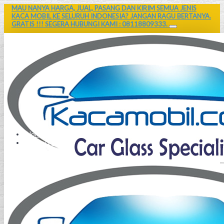
MAU NANYA HARGA, JUAL, PASANG DAN KIRIM SEMUA JENIS
KACA MOBIL KE SELURUH INDONESIA? JANGAN RAGU BERTANYA.
GRATIS !!! SEGERA HUBUNGI KAMI : 08118809333.
Home
Contact Us