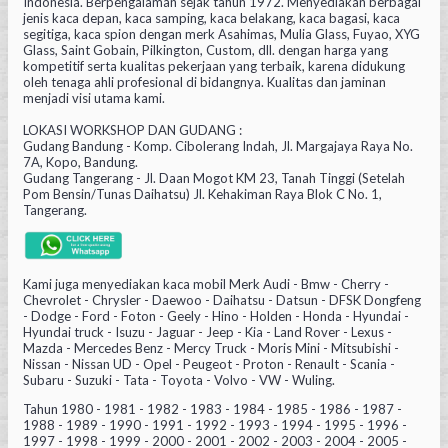
Indonesia. Berpengalaman sejak tahun 1972. Menyediakan berbagai
jenis kaca depan, kaca samping, kaca belakang, kaca bagasi, kaca
segitiga, kaca spion dengan merk Asahimas, Mulia Glass, Fuyao, XYG
Glass, Saint Gobain, Pilkington, Custom, dll. dengan harga yang
kompetitif serta kualitas pekerjaan yang terbaik, karena didukung
oleh tenaga ahli profesional di bidangnya. Kualitas dan jaminan
menjadi visi utama kami.
LOKASI WORKSHOP DAN GUDANG :
Gudang Bandung - Komp. Cibolerang Indah, Jl. Margajaya Raya No.
7A, Kopo, Bandung.
Gudang Tangerang - Jl. Daan Mogot KM 23, Tanah Tinggi (Setelah
Pom Bensin/Tunas Daihatsu) Jl. Kehakiman Raya Blok C No. 1,
Tangerang.
Kami juga menyediakan kaca mobil Merk Audi - Bmw - Cherry -
Chevrolet - Chrysler - Daewoo - Daihatsu - Datsun - DFSK Dongfeng
- Dodge - Ford - Foton - Geely - Hino - Holden - Honda - Hyundai -
Hyundai truck - Isuzu - Jaguar - Jeep - Kia - Land Rover - Lexus -
Mazda - Mercedes Benz - Mercy Truck - Moris Mini - Mitsubishi -
Nissan - Nissan UD - Opel - Peugeot - Proton - Renault - Scania -
Subaru - Suzuki - Tata - Toyota - Volvo - VW - Wuling.
Tahun 1980 - 1981 - 1982 - 1983 - 1984 - 1985 - 1986 - 1987 -
1988 - 1989 - 1990 - 1991 - 1992 - 1993 - 1994 - 1995 - 1996 -
1997 - 1998 - 1999 - 2000 - 2001 - 2002 - 2003 - 2004 - 2005 -