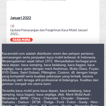
Januari 2022
0
Update Pemasangan dan Pengiriman Kaca Mobil Januari
2022...
READ MORE
Kacamobil.com adalah distributor resmi dan pelopor pertama
pemasangan serta penjualan kaca mobil terbesar di Indonesia.
Berpengalaman sejak tahun 1972. Menyediakan berbagai jenis
kaca depan, kaca samping, kaca belakang, kaca bagasi, kaca
segitiga, kaca spion dengan merk Asahimas, Mulia Glass, Fuyao,
XYG Glass, Saint Gobain, Pilkington, Custom, dll. dengan harga
yang kompetitif serta kualitas pekerjaan yang terbaik, karena
didukung oleh tenaga ahli profesional di bidangnya. Kualitas dan
jaminan menjadi visi utama kami.
Tersedia kaca mobil jenis kaca depan, kaca belakang, kaca
samping, kaca bagasi, kaca segitiga, dlsb. Merk Mobil Audi -
Bimantara - BMW - Chery - Chevrolet - Chrysler - Daewoo -
Daihatsu - Datsun - DFSK - Dodge - Ford - Foton - Geely - Hino -
Honda - Hyundai - Isuzu - KIA - Lexus - Mazda - Mercedes Benz -