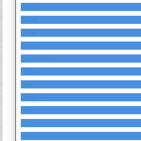
Daihatsu
Daimler
Datsun
Delivery
DFSK Dongfeng
Dodge
FAW
Ferrari
Fiat
Fiath
Ford