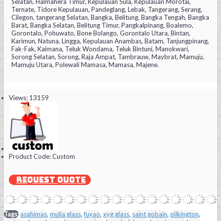
Selatan, Halmahera Timur, Kepulauan Sula, Kepulauan Morotai,
Ternate, Tidore Kepulauan, Pandeglang, Lebak, Tangerang, Serang,
Cilegon, tangerang Selatan, Bangka, Belitung, Bangka Tengah, Bangka
Barat, Bangka Selatan, Belitung Timur, Pangkalpinang, Boalemo,
Gorontalo, Pohuwato, Bone Bolango, Gorontalo Utara, Bintan,
Karimun, Natuna, Lingga, Kepulauan Anambas, Batam, Tanjungpinang,
Fak-Fak, Kaimana, Teluk Wondama, Teluk Bintuni, Manokwari,
Sorong Selatan, Sorong, Raja Ampat, Tambrauw, Maybrat, Mamuju,
Mamuju Utara, Polewali Mamasa, Mamasa, Majene.
Views: 13159
Product Code:
Custom
REQUEST QUOTE
Tags:
asahimas
,
mulia glass
,
fuyao
,
xyg glass
,
saint gobain
,
pilkington
,