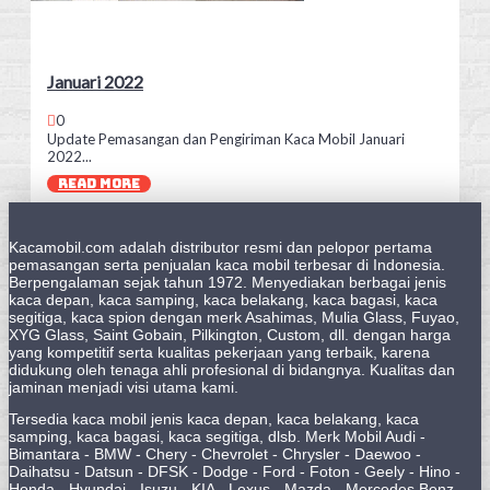
Januari 2022
0
Update Pemasangan dan Pengiriman Kaca Mobil Januari
2022...
READ MORE
Kacamobil.com adalah distributor resmi dan pelopor pertama
pemasangan serta penjualan kaca mobil terbesar di Indonesia.
Berpengalaman sejak tahun 1972. Menyediakan berbagai jenis
kaca depan, kaca samping, kaca belakang, kaca bagasi, kaca
segitiga, kaca spion dengan merk Asahimas, Mulia Glass, Fuyao,
XYG Glass, Saint Gobain, Pilkington, Custom, dll. dengan harga
yang kompetitif serta kualitas pekerjaan yang terbaik, karena
didukung oleh tenaga ahli profesional di bidangnya. Kualitas dan
jaminan menjadi visi utama kami.
Tersedia kaca mobil jenis kaca depan, kaca belakang, kaca
samping, kaca bagasi, kaca segitiga, dlsb. Merk Mobil Audi -
Bimantara - BMW - Chery - Chevrolet - Chrysler - Daewoo -
Daihatsu - Datsun - DFSK - Dodge - Ford - Foton - Geely - Hino -
Honda - Hyundai - Isuzu - KIA - Lexus - Mazda - Mercedes Benz -