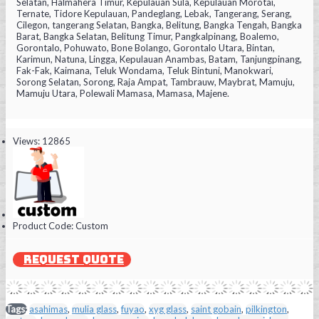
Selatan, Halmahera Timur, Kepulauan Sula, Kepulauan Morotai,
Ternate, Tidore Kepulauan, Pandeglang, Lebak, Tangerang, Serang,
Cilegon, tangerang Selatan, Bangka, Belitung, Bangka Tengah, Bangka
Barat, Bangka Selatan, Belitung Timur, Pangkalpinang, Boalemo,
Gorontalo, Pohuwato, Bone Bolango, Gorontalo Utara, Bintan,
Karimun, Natuna, Lingga, Kepulauan Anambas, Batam, Tanjungpinang,
Fak-Fak, Kaimana, Teluk Wondama, Teluk Bintuni, Manokwari,
Sorong Selatan, Sorong, Raja Ampat, Tambrauw, Maybrat, Mamuju,
Mamuju Utara, Polewali Mamasa, Mamasa, Majene.
Views: 12865
Product Code:
Custom
REQUEST QUOTE
Tags:
asahimas
,
mulia glass
,
fuyao
,
xyg glass
,
saint gobain
,
pilkington
,