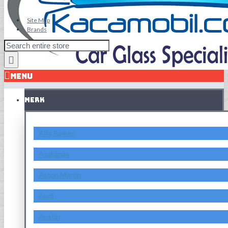
Site Map
Brands
MENU
MERK
Alfa Romeo
Asahimas
Aston Martin
Audi
Austin