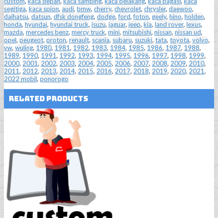
custom
,
kaca depan
,
kaca samping
,
kaca belakang
,
kaca bagasi
,
kaca
segitiga
,
kaca spion
,
audi
,
bmw
,
cherry
,
chevrolet
,
chrysler
,
daewoo
,
daihatsu
,
datsun
,
dfsk dongfeng
,
dodge
,
ford
,
foton
,
geely
,
hino
,
holden
,
honda
,
hyundai
,
hyundai truck
,
isuzu
,
jaguar
,
jeep
,
kia
,
land rover
,
lexus
,
mazda
,
mercedes benz
,
mercy truck
,
mini
,
mitsubishi
,
nissan
,
nissan ud
,
opel
,
peugeot
,
proton
,
renault
,
scania
,
subaru
,
suzuki
,
tata
,
toyota
,
volvo
,
vw
,
wuling
,
1980
,
1981
,
1982
,
1983
,
1984
,
1985
,
1986
,
1987
,
1988
,
1989
,
1990
,
1991
,
1992
,
1993
,
1994
,
1995
,
1996
,
1997
,
1998
,
1999
,
2000
,
2001
,
2002
,
2003
,
2004
,
2005
,
2006
,
2007
,
2008
,
2009
,
2010
,
2011
,
2012
,
2013
,
2014
,
2015
,
2016
,
2017
,
2018
,
2019
,
2020
,
2021
,
2022 mobil
,
ponorogo
Related Products