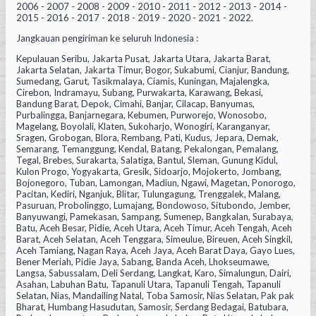
2006 - 2007 - 2008 - 2009 - 2010 - 2011 - 2012 - 2013 - 2014 -
2015 - 2016 - 2017 - 2018 - 2019 - 2020 - 2021 - 2022.
Jangkauan pengiriman ke seluruh Indonesia :
Kepulauan Seribu, Jakarta Pusat, Jakarta Utara, Jakarta Barat,
Jakarta Selatan, Jakarta Timur, Bogor, Sukabumi, Cianjur, Bandung,
Sumedang, Garut, Tasikmalaya, Ciamis, Kuningan, Majalengka,
Cirebon, Indramayu, Subang, Purwakarta, Karawang, Bekasi,
Bandung Barat, Depok, Cimahi, Banjar, Cilacap, Banyumas,
Purbalingga, Banjarnegara, Kebumen, Purworejo, Wonosobo,
Magelang, Boyolali, Klaten, Sukoharjo, Wonogiri, Karanganyar,
Sragen, Grobogan, Blora, Rembang, Pati, Kudus, Jepara, Demak,
Semarang, Temanggung, Kendal, Batang, Pekalongan, Pemalang,
Tegal, Brebes, Surakarta, Salatiga, Bantul, Sleman, Gunung Kidul,
Kulon Progo, Yogyakarta, Gresik, Sidoarjo, Mojokerto, Jombang,
Bojonegoro, Tuban, Lamongan, Madiun, Ngawi, Magetan, Ponorogo,
Pacitan, Kediri, Nganjuk, Blitar, Tulungagung, Trenggalek, Malang,
Pasuruan, Probolinggo, Lumajang, Bondowoso, Situbondo, Jember,
Banyuwangi, Pamekasan, Sampang, Sumenep, Bangkalan, Surabaya,
Batu, Aceh Besar, Pidie, Aceh Utara, Aceh Timur, Aceh Tengah, Aceh
Barat, Aceh Selatan, Aceh Tenggara, Simeulue, Bireuen, Aceh Singkil,
Aceh Tamiang, Nagan Raya, Aceh Jaya, Aceh Barat Daya, Gayo Lues,
Bener Meriah, Pidie Jaya, Sabang, Banda Aceh, Lhokseumawe,
Langsa, Sabussalam, Deli Serdang, Langkat, Karo, Simalungun, Dairi,
Asahan, Labuhan Batu, Tapanuli Utara, Tapanuli Tengah, Tapanuli
Selatan, Nias, Mandailing Natal, Toba Samosir, Nias Selatan, Pak pak
Bharat, Humbang Hasudutan, Samosir, Serdang Bedagai, Batubara,