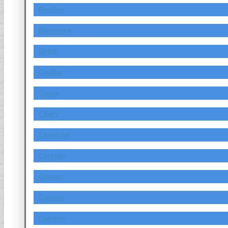
Bentley
Bimantara
BMW
Cadillac
Chana
Chery
Chevrolet
Chrysler
Citroen
Custom
Daewoo