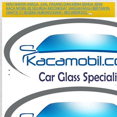
MAU NANYA HARGA, JUAL, PASANG DAN KIRIM SEMUA JENIS
KACA MOBIL KE SELURUH INDONESIA? JANGAN RAGU BERTANYA.
GRATIS !!! SEGERA HUBUNGI KAMI : 08118809333.
Home
Contact Us