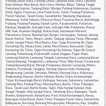
Padang Lawas utara, Padang Lawas, Labuhan Batu Utara, Labuhan
Batu Selatan, Nias Barat, Nias Utara, Medan, Binjai, Tebing Tinggi,
Pematang Siantar, Tanjung Balai, Sibolga, Padang Sidempuan, Gunung
Sitoli, Agam, Pasaman, Lima Puluh Koto, Solok, Padang Pariaman,
Pesisir Selatan, Tanah Datar, Sawahlunto/ Sijunjung, Kepulauan
Mentawai, Solok Selatan, Dharmas Raya, Pasaman Barat, Bukittinggi,
Padang, Padang Panjang, Sawah Lunto, Payakumbuh, Pariaman,
Kampar, Bengkalis, Indragiri Hulu, Indragiri Hilir, Pelalawan, Rokan
Hilir, Siak, Kuantan Singingi, Rokan Hulu, Kepulauan Meranti,
Pekanbaru, Dumai, Batang Hari, Bungo, Sarolangun, Tanjung Jabung
Barat, Kerinci, Tebo, Muaro Jambi, Tanjung Jabung Timur, Merangin,
Jambi, Sungai Penuh, Musi Banyu Asin, Ogan Komering Ilir, Ogan
Komering Ulu, Muara Enim, Lahat, Musi Rawas, Banyuasin, Ogan
Komering Ulu Timur, Ogan Komering Ulu Selatan, Ogan Ilir, Empat
Lawang, Palembang, Prabumulih, Lubuk Linggau, Pagar Alam,
Lampung Selatan, Lampung Tengah, Lampung Utara, Lampung Barat,
Tulang Bawang, Tenggamus, Lampung Timur, Way Kanan, Pasawaran,
Tulang Bawang Barat, Mesuji, Pringsewu, Bandar Lampung, Metro,
Sambas, Pontianak, Sanggau, Sintang, Kapuas Hulu, Ketapang,
Bengkayang, Landak, Sekadau, Melawi, Kayong Utara, Kuburaya,
Singkawang, Kapuas, Barito Selatan, Barito Utara, Kotawaringin
Timur, Kotawaringin Barat, Katingan, Seruyan, Sukamara, Lamandau,
Gunung Mas, Pulang Pisau, Murung Raya, Barito Timur, Palangka
Raya, Tanah Laut, Barito Kuala, Tapin, Hulu Sungai Selatan, Hulu
Sungai Tengah, Hulu Sungai Utara, Tabalong, Baru, Balangan, Tanah
Bumbu, Banjarmasin, Banjarbaru, Pasir, Kutai Kartanegara, Berau,
Bulongan, Kutai Barat, Kutai Timur, Penajam Paser Utara, Samarinda,
Balikpapan, Bontang, Bolaang Mongondaw, Minahasa, Kep. Sangihe,