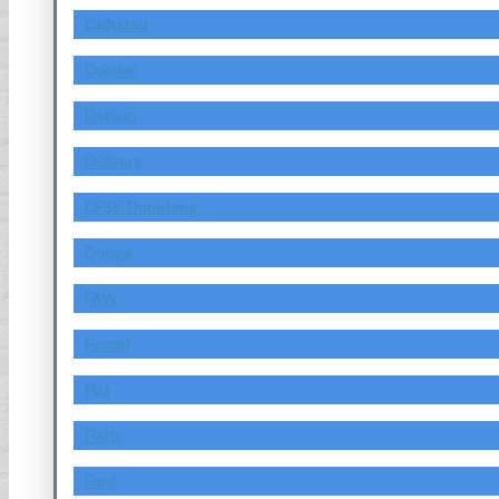
Daihatsu
Daimler
Datsun
Delivery
DFSK Dongfeng
Dodge
FAW
Ferrari
Fiat
Fiath
Ford