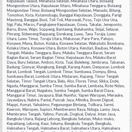
Kepulauan Talaud, Minahasa Selatan, Minahasa Utara, Bolaang
Mongondow Utara, Kepulauan Sitaro, Minahasa Tenggara, Bolaang
Mongondaw Timur, Bolaang Mongondaw Selatan, Manado, Bitung,
Tomohon, Kota. Kotamobagu, Banggai Kepulauan, Donggala, Parigi
Mautong, Banggai, Buol, Toli-Toli, Marowali, Poso, Tojo Una-Una,
Sigi, Palu, Maros, Pangkajene Kepulauan, Gowa, Takalar, Jeneponto,
Barru, Bone, Wajo, Soppeng, Bantaeng, Bulukumba, Sinjai, Selayar,
Pinrang, Sidenreng Rappang, Enrekang, Luwu, Tana Toraja, Luwu
Utara, Luwu Timur, Toraja Utara, Makassar, Pare-Pare, Palopo,
Konawe, Muna, Buton, Kolaka, Konawe Selatan, Wakatobi, Bombana,
Kolaka Utara, Konawe Utara, Buton Utara, Kendari, Baubau, Maluku
Tengah, Maluku Tenggara, Buru, Maluku Tenggara Barat, Seram
Bagian Barat, Seram Bagian Timur, Kepulauan Aru, Maluku Barat
Daya, Buru Selatan, Ambon, Kota. Tual, Buleleng, Jembrana, Tabanan,
Badung, Gianyar, Klungkung, Bangli, Karang Asem, Denpasar, Lombok
Barat, Lombok Tengah, Lombok Timur, Sumbawa, Dompu, Bima,
Sumbawa Barat, Lombok Utara, Mataram, Kupang, Timor Tengah
Selatan, Timor Tengah Utara, Belu, Alor, Flores Timur, Sikka, Ende,
Ngada, Manggarai, Sumba Timur, Sumba Barat, Lembata, Rote-Ndao,
Manggarai Barat, Nagakeo, Sumba Tengah, Sumba Barat Daya,
Manggarai Timur, Jayapura, Biak Numfor, Yapen Waropen, Merauke,
Jayawijaya, Nabire, Paniai, Puncak Jaya, Mimika, Boven Digoel,
Mappi, Asmat, Yahukimo, Pegunungan Bintang, Tolikara, Sarmi,
Keerom, Waropen, Supiori, Memberamo Raya, Nduga, Lanny Jaya,
Membramo Tengah, Yalimo, Puncak, Dogiyai, Deiyai, Intan Jaya,
Bengkulu Utara, Rejang Lebong, Bengkulu Selatan, Muko-muko,
Kepahiang, Lebong, Kaur, Seluma, Bengkulu Tengah, Bengkulu,
Halmahera Tengah, Halmahera Barat, halmahera Utara, Halmahera