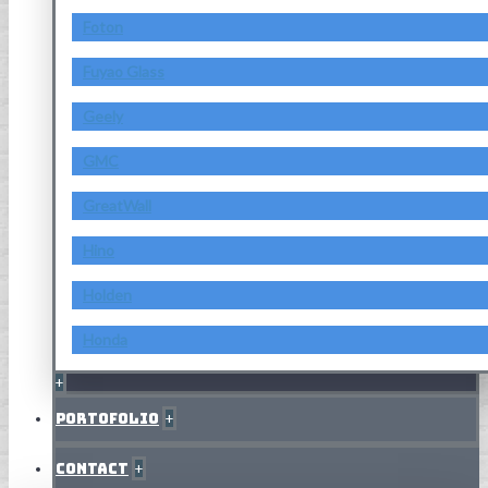
Foton
Fuyao Glass
Geely
GMC
GreatWall
Hino
Holden
Honda
+
Portofolio
+
Contact
+