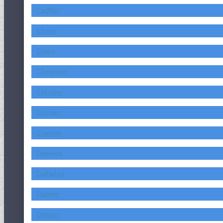
Cadillac
Chana
Chery
Chevrolet
Chrysler
Citroen
Custom
Daewoo
Daihatsu
Daimler
Datsun