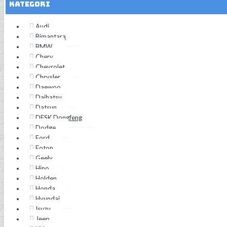
Kategori
Audi
Bimantara
BMW
Chery
Chevrolet
Chrysler
Daewoo
Daihatsu
Datsun
DFSK Dongfeng
Dodge
Ford
Foton
Geely
Hino
Holden
Honda
Hyundai
Isuzu
Jeep