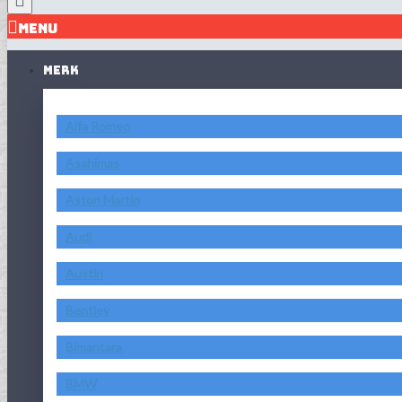
MENU
MERK
Alfa Romeo
Asahimas
Aston Martin
Audi
Austin
Bentley
Bimantara
BMW