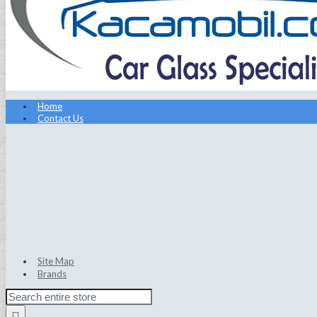
Home
Contact Us
Site Map
Brands