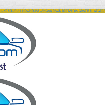
L KE SELURUH INDONESIA? JANGAN RAGU BERTANYA. GRATIS !!! SEGER