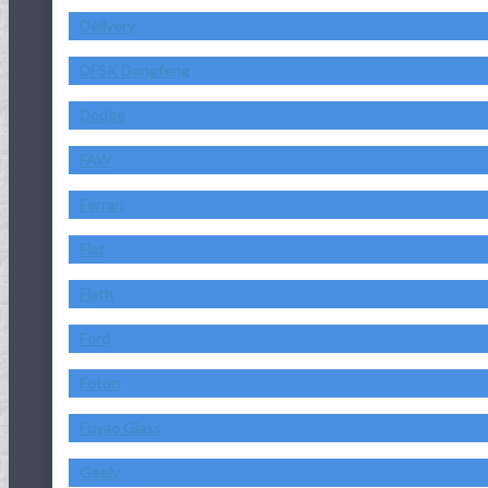
Delivery
DFSK Dongfeng
Dodge
FAW
Ferrari
Fiat
Fiath
Ford
Foton
Fuyao Glass
Geely