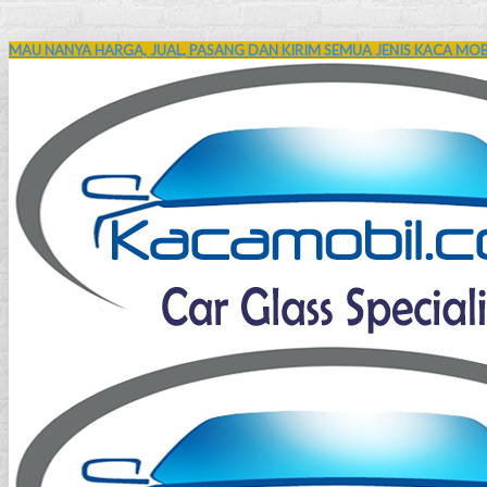
MAU NANYA HARGA, JUAL, PASANG DAN KIRIM SEMUA JENIS KACA MOBI