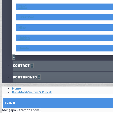
GMC
GreatWall
Hino
Holden
Honda
+
Contact
+
Portofolio
+
Home
Kaca Mobil Custom Di Puncak
F.A.Q
Mengapa Kacamobil.com ?