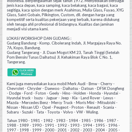
Indonesia. Berpengalaman sejak tahun 1972. Menyediakan berbagai
jenis kaca depan, kaca samping, kaca belakang, kaca bagasi, kaca
segitiga, kaca spion dengan merk Asahimas, Mulia Glass, Fuyao, XYG
Glass, Saint Gobain, Pilkington, Custom, dll. dengan harga yang
kompetitif serta kualitas pekerjaan yang terbaik, karena didukung
oleh tenaga ahli profesional di bidangnya. Kualitas dan jaminan
menjadi visi utama kami.
LOKASI WORKSHOP DAN GUDANG :
Gudang Bandung - Komp. Cibolerang Indah, Jl. Margajaya Raya No.
7A, Kopo, Bandung.
Gudang Tangerang - Jl. Daan Mogot KM 23, Tanah Tinggi (Setelah
Pom Bensin/Tunas Daihatsu) Jl. Kehakiman Raya Blok C No. 1,
Tangerang.
Kami juga menyediakan kaca mobil Merk Audi - Bmw - Cherry -
Chevrolet - Chrysler - Daewoo - Daihatsu - Datsun - DFSK Dongfeng
- Dodge - Ford - Foton - Geely - Hino - Holden - Honda - Hyundai -
Hyundai truck - Isuzu - Jaguar - Jeep - Kia - Land Rover - Lexus -
Mazda - Mercedes Benz - Mercy Truck - Moris Mini - Mitsubishi -
Nissan - Nissan UD - Opel - Peugeot - Proton - Renault - Scania -
Subaru - Suzuki - Tata - Toyota - Volvo - VW - Wuling.
Tahun 1980 - 1981 - 1982 - 1983 - 1984 - 1985 - 1986 - 1987 -
1988 - 1989 - 1990 - 1991 - 1992 - 1993 - 1994 - 1995 - 1996 -
1997 - 1998 - 1999 - 2000 - 2001 - 2002 - 2003 - 2004 - 2005 -