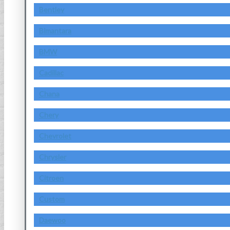
Bentley
Bimantara
BMW
Cadillac
Chana
Chery
Chevrolet
Chrysler
Citroen
Custom
Daewoo