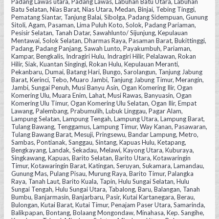
Padang Lawas utara, Padang Lawas, Labuhan Batu Utara, Labuhan
Batu Selatan, Nias Barat, Nias Utara, Medan, Binjai, Tebing Tinggi,
Pematang Siantar, Tanjung Balai, Sibolga, Padang Sidempuan, Gunung
Sitoli, Agam, Pasaman, Lima Puluh Koto, Solok, Padang Pariaman,
Pesisir Selatan, Tanah Datar, Sawahlunto/ Sijunjung, Kepulauan
Mentawai, Solok Selatan, Dharmas Raya, Pasaman Barat, Bukittinggi,
Padang, Padang Panjang, Sawah Lunto, Payakumbuh, Pariaman,
Kampar, Bengkalis, Indragiri Hulu, Indragiri Hilir, Pelalawan, Rokan
Hilir, Siak, Kuantan Singingi, Rokan Hulu, Kepulauan Meranti,
Pekanbaru, Dumai, Batang Hari, Bungo, Sarolangun, Tanjung Jabung
Barat, Kerinci, Tebo, Muaro Jambi, Tanjung Jabung Timur, Merangin,
Jambi, Sungai Penuh, Musi Banyu Asin, Ogan Komering Ilir, Ogan
Komering Ulu, Muara Enim, Lahat, Musi Rawas, Banyuasin, Ogan
Komering Ulu Timur, Ogan Komering Ulu Selatan, Ogan Ilir, Empat
Lawang, Palembang, Prabumulih, Lubuk Linggau, Pagar Alam,
Lampung Selatan, Lampung Tengah, Lampung Utara, Lampung Barat,
Tulang Bawang, Tenggamus, Lampung Timur, Way Kanan, Pasawaran,
Tulang Bawang Barat, Mesuji, Pringsewu, Bandar Lampung, Metro,
Sambas, Pontianak, Sanggau, Sintang, Kapuas Hulu, Ketapang,
Bengkayang, Landak, Sekadau, Melawi, Kayong Utara, Kuburaya,
Singkawang, Kapuas, Barito Selatan, Barito Utara, Kotawaringin
Timur, Kotawaringin Barat, Katingan, Seruyan, Sukamara, Lamandau,
Gunung Mas, Pulang Pisau, Murung Raya, Barito Timur, Palangka
Raya, Tanah Laut, Barito Kuala, Tapin, Hulu Sungai Selatan, Hulu
Sungai Tengah, Hulu Sungai Utara, Tabalong, Baru, Balangan, Tanah
Bumbu, Banjarmasin, Banjarbaru, Pasir, Kutai Kartanegara, Berau,
Bulongan, Kutai Barat, Kutai Timur, Penajam Paser Utara, Samarinda,
Balikpapan, Bontang, Bolaang Mongondaw, Minahasa, Kep. Sangihe,