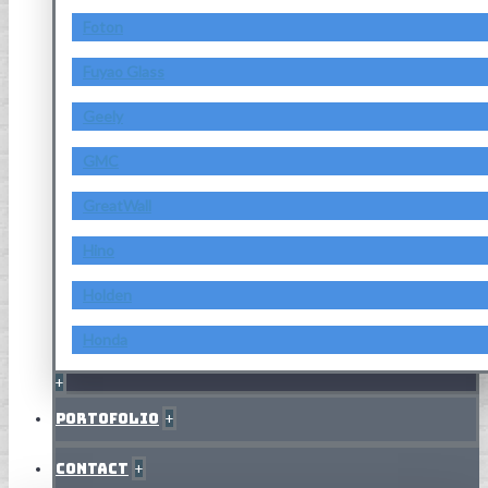
Foton
Fuyao Glass
Geely
GMC
GreatWall
Hino
Holden
Honda
+
Portofolio
+
Contact
+