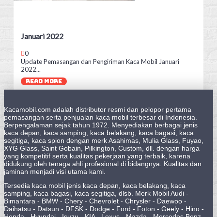
Januari 2022
0
Update Pemasangan dan Pengiriman Kaca Mobil Januari
2022...
READ MORE
Kacamobil.com adalah distributor resmi dan pelopor pertama
pemasangan serta penjualan kaca mobil terbesar di Indonesia.
Berpengalaman sejak tahun 1972. Menyediakan berbagai jenis
kaca depan, kaca samping, kaca belakang, kaca bagasi, kaca
segitiga, kaca spion dengan merk Asahimas, Mulia Glass, Fuyao,
XYG Glass, Saint Gobain, Pilkington, Custom, dll. dengan harga
yang kompetitif serta kualitas pekerjaan yang terbaik, karena
didukung oleh tenaga ahli profesional di bidangnya. Kualitas dan
jaminan menjadi visi utama kami.
Tersedia kaca mobil jenis kaca depan, kaca belakang, kaca
samping, kaca bagasi, kaca segitiga, dlsb. Merk Mobil Audi -
Bimantara - BMW - Chery - Chevrolet - Chrysler - Daewoo -
Daihatsu - Datsun - DFSK - Dodge - Ford - Foton - Geely - Hino -
Honda - Hyundai - Isuzu - KIA - Lexus - Mazda - Mercedes Benz -