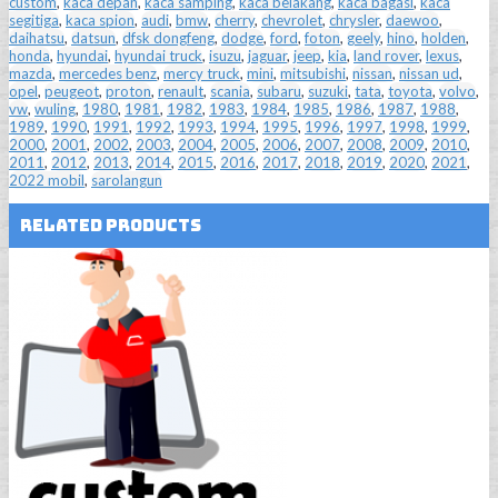
custom
,
kaca depan
,
kaca samping
,
kaca belakang
,
kaca bagasi
,
kaca
segitiga
,
kaca spion
,
audi
,
bmw
,
cherry
,
chevrolet
,
chrysler
,
daewoo
,
daihatsu
,
datsun
,
dfsk dongfeng
,
dodge
,
ford
,
foton
,
geely
,
hino
,
holden
,
honda
,
hyundai
,
hyundai truck
,
isuzu
,
jaguar
,
jeep
,
kia
,
land rover
,
lexus
,
mazda
,
mercedes benz
,
mercy truck
,
mini
,
mitsubishi
,
nissan
,
nissan ud
,
opel
,
peugeot
,
proton
,
renault
,
scania
,
subaru
,
suzuki
,
tata
,
toyota
,
volvo
,
vw
,
wuling
,
1980
,
1981
,
1982
,
1983
,
1984
,
1985
,
1986
,
1987
,
1988
,
1989
,
1990
,
1991
,
1992
,
1993
,
1994
,
1995
,
1996
,
1997
,
1998
,
1999
,
2000
,
2001
,
2002
,
2003
,
2004
,
2005
,
2006
,
2007
,
2008
,
2009
,
2010
,
2011
,
2012
,
2013
,
2014
,
2015
,
2016
,
2017
,
2018
,
2019
,
2020
,
2021
,
2022 mobil
,
sarolangun
Related Products