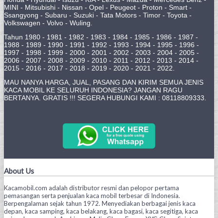
MINI - Mitsubishi - Nissan - Opel - Peugeot - Proton - Smart -
Ssangyong - Subaru - Suzuki - Tata Motors - Timor - Toyota -
Volkswagen - Volvo - Wuling.
Tahun 1980 - 1981 - 1982 - 1983 - 1984 - 1985 - 1986 - 1987 -
1988 - 1989 - 1990 - 1991 - 1992 - 1993 - 1994 - 1995 - 1996 -
1997 - 1998 - 1999 - 2000 - 2001 - 2002 - 2003 - 2004 - 2005 -
2006 - 2007 - 2008 - 2009 - 2010 - 2011 - 2012 - 2013 - 2014 -
2015 - 2016 - 2017 - 2018 - 2019 - 2020 - 2021 - 2022.
MAU NANYA HARGA, JUAL, PASANG DAN KIRIM SEMUA JENIS
KACA MOBIL KE SELURUH INDONESIA? JANGAN RAGU
BERTANYA. GRATIS !!! SEGERA HUBUNGI KAMI : 08118809333.
About Us
Kacamobil.com adalah distributor resmi dan pelopor pertama
pemasangan serta penjualan kaca mobil terbesar di Indonesia.
Berpengalaman sejak tahun 1972. Menyediakan berbagai jenis kaca
depan, kaca samping, kaca belakang, kaca bagasi, kaca segitiga, kaca