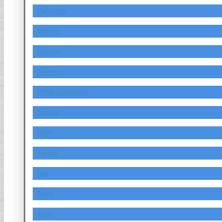
Daihatsu
Daimler
Datsun
Delivery
DFSK Dongfeng
Dodge
FAW
Ferrari
Fiat
Fiath
Ford