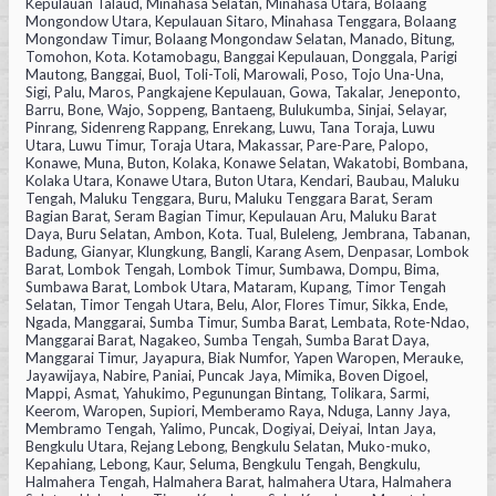
Kepulauan Talaud, Minahasa Selatan, Minahasa Utara, Bolaang
Mongondow Utara, Kepulauan Sitaro, Minahasa Tenggara, Bolaang
Mongondaw Timur, Bolaang Mongondaw Selatan, Manado, Bitung,
Tomohon, Kota. Kotamobagu, Banggai Kepulauan, Donggala, Parigi
Mautong, Banggai, Buol, Toli-Toli, Marowali, Poso, Tojo Una-Una,
Sigi, Palu, Maros, Pangkajene Kepulauan, Gowa, Takalar, Jeneponto,
Barru, Bone, Wajo, Soppeng, Bantaeng, Bulukumba, Sinjai, Selayar,
Pinrang, Sidenreng Rappang, Enrekang, Luwu, Tana Toraja, Luwu
Utara, Luwu Timur, Toraja Utara, Makassar, Pare-Pare, Palopo,
Konawe, Muna, Buton, Kolaka, Konawe Selatan, Wakatobi, Bombana,
Kolaka Utara, Konawe Utara, Buton Utara, Kendari, Baubau, Maluku
Tengah, Maluku Tenggara, Buru, Maluku Tenggara Barat, Seram
Bagian Barat, Seram Bagian Timur, Kepulauan Aru, Maluku Barat
Daya, Buru Selatan, Ambon, Kota. Tual, Buleleng, Jembrana, Tabanan,
Badung, Gianyar, Klungkung, Bangli, Karang Asem, Denpasar, Lombok
Barat, Lombok Tengah, Lombok Timur, Sumbawa, Dompu, Bima,
Sumbawa Barat, Lombok Utara, Mataram, Kupang, Timor Tengah
Selatan, Timor Tengah Utara, Belu, Alor, Flores Timur, Sikka, Ende,
Ngada, Manggarai, Sumba Timur, Sumba Barat, Lembata, Rote-Ndao,
Manggarai Barat, Nagakeo, Sumba Tengah, Sumba Barat Daya,
Manggarai Timur, Jayapura, Biak Numfor, Yapen Waropen, Merauke,
Jayawijaya, Nabire, Paniai, Puncak Jaya, Mimika, Boven Digoel,
Mappi, Asmat, Yahukimo, Pegunungan Bintang, Tolikara, Sarmi,
Keerom, Waropen, Supiori, Memberamo Raya, Nduga, Lanny Jaya,
Membramo Tengah, Yalimo, Puncak, Dogiyai, Deiyai, Intan Jaya,
Bengkulu Utara, Rejang Lebong, Bengkulu Selatan, Muko-muko,
Kepahiang, Lebong, Kaur, Seluma, Bengkulu Tengah, Bengkulu,
Halmahera Tengah, Halmahera Barat, halmahera Utara, Halmahera