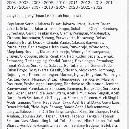
2006 - 2007 - 2008 - 2009 - 2010 - 2011 - 2012 - 2013 - 2014 -
2015 - 2016 - 2017 - 2018 - 2019 - 2020 - 2021 - 2022.
Jangkauan pengiriman ke seluruh Indonesia :
Kepulauan Seribu, Jakarta Pusat, Jakarta Utara, Jakarta Barat,
Jakarta Selatan, Jakarta Timur, Bogor, Sukabumi, Cianjur, Bandung,
Sumedang, Garut, Tasikmalaya, Ciamis, Kuningan, Majalengka,
Cirebon, Indramayu, Subang, Purwakarta, Karawang, Bekasi,
Bandung Barat, Depok, Cimahi, Banjar, Cilacap, Banyumas,
Purbalingga, Banjarnegara, Kebumen, Purworejo, Wonosobo,
Magelang, Boyolali, Klaten, Sukoharjo, Wonogiri, Karanganyar,
Sragen, Grobogan, Blora, Rembang, Pati, Kudus, Jepara, Demak,
Semarang, Temanggung, Kendal, Batang, Pekalongan, Pemalang,
Tegal, Brebes, Surakarta, Salatiga, Bantul, Sleman, Gunung Kidul,
Kulon Progo, Yogyakarta, Gresik, Sidoarjo, Mojokerto, Jombang,
Bojonegoro, Tuban, Lamongan, Madiun, Ngawi, Magetan, Ponorogo,
Pacitan, Kediri, Nganjuk, Blitar, Tulungagung, Trenggalek, Malang,
Pasuruan, Probolinggo, Lumajang, Bondowoso, Situbondo, Jember,
Banyuwangi, Pamekasan, Sampang, Sumenep, Bangkalan, Surabaya,
Batu, Aceh Besar, Pidie, Aceh Utara, Aceh Timur, Aceh Tengah, Aceh
Barat, Aceh Selatan, Aceh Tenggara, Simeulue, Bireuen, Aceh Singkil,
Aceh Tamiang, Nagan Raya, Aceh Jaya, Aceh Barat Daya, Gayo Lues,
Bener Meriah, Pidie Jaya, Sabang, Banda Aceh, Lhokseumawe,
Langsa, Sabussalam, Deli Serdang, Langkat, Karo, Simalungun, Dairi,
Asahan, Labuhan Batu, Tapanuli Utara, Tapanuli Tengah, Tapanuli
Selatan, Nias, Mandailing Natal, Toba Samosir, Nias Selatan, Pak pak
Bharat, Humbang Hasudutan, Samosir, Serdang Bedagai, Batubara,