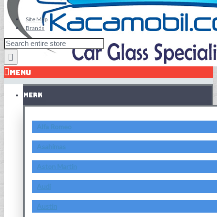
Site Map
Brands
MENU
MERK
Alfa Romeo
Asahimas
Aston Martin
Audi
Austin