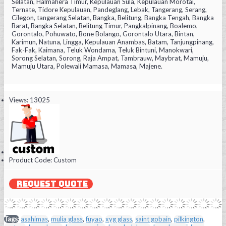
Selatan, Halmahera Timur, Kepulauan Sula, Kepulauan Morotai,
Ternate, Tidore Kepulauan, Pandeglang, Lebak, Tangerang, Serang,
Cilegon, tangerang Selatan, Bangka, Belitung, Bangka Tengah, Bangka
Barat, Bangka Selatan, Belitung Timur, Pangkalpinang, Boalemo,
Gorontalo, Pohuwato, Bone Bolango, Gorontalo Utara, Bintan,
Karimun, Natuna, Lingga, Kepulauan Anambas, Batam, Tanjungpinang,
Fak-Fak, Kaimana, Teluk Wondama, Teluk Bintuni, Manokwari,
Sorong Selatan, Sorong, Raja Ampat, Tambrauw, Maybrat, Mamuju,
Mamuju Utara, Polewali Mamasa, Mamasa, Majene.
Views: 13025
Product Code:
Custom
REQUEST QUOTE
Tags:
asahimas
,
mulia glass
,
fuyao
,
xyg glass
,
saint gobain
,
pilkington
,