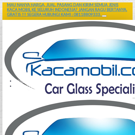
MAU NANYA HARGA, JUAL, PASANG DAN KIRIM SEMUA JENIS
KACA MOBIL KE SELURUH INDONESIA? JANGAN RAGU BERTANYA.
GRATIS !!! SEGERA HUBUNGI KAMI : 08118809333.
Home
Contact Us