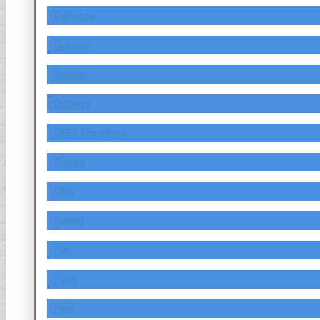
Daihatsu
Daimler
Datsun
Delivery
DFSK Dongfeng
Dodge
FAW
Ferrari
Fiat
Fiath
Ford