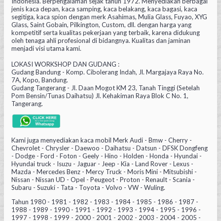
Indonesia. Berpengalaman sejak tahun 1972. Menyediakan berbagai
jenis kaca depan, kaca samping, kaca belakang, kaca bagasi, kaca
segitiga, kaca spion dengan merk Asahimas, Mulia Glass, Fuyao, XYG
Glass, Saint Gobain, Pilkington, Custom, dll. dengan harga yang
kompetitif serta kualitas pekerjaan yang terbaik, karena didukung
oleh tenaga ahli profesional di bidangnya. Kualitas dan jaminan
menjadi visi utama kami.
LOKASI WORKSHOP DAN GUDANG :
Gudang Bandung - Komp. Cibolerang Indah, Jl. Margajaya Raya No.
7A, Kopo, Bandung.
Gudang Tangerang - Jl. Daan Mogot KM 23, Tanah Tinggi (Setelah
Pom Bensin/Tunas Daihatsu) Jl. Kehakiman Raya Blok C No. 1,
Tangerang.
Kami juga menyediakan kaca mobil Merk Audi - Bmw - Cherry -
Chevrolet - Chrysler - Daewoo - Daihatsu - Datsun - DFSK Dongfeng
- Dodge - Ford - Foton - Geely - Hino - Holden - Honda - Hyundai -
Hyundai truck - Isuzu - Jaguar - Jeep - Kia - Land Rover - Lexus -
Mazda - Mercedes Benz - Mercy Truck - Moris Mini - Mitsubishi -
Nissan - Nissan UD - Opel - Peugeot - Proton - Renault - Scania -
Subaru - Suzuki - Tata - Toyota - Volvo - VW - Wuling.
Tahun 1980 - 1981 - 1982 - 1983 - 1984 - 1985 - 1986 - 1987 -
1988 - 1989 - 1990 - 1991 - 1992 - 1993 - 1994 - 1995 - 1996 -
1997 - 1998 - 1999 - 2000 - 2001 - 2002 - 2003 - 2004 - 2005 -