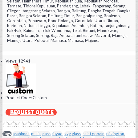
Selatan, Halmahera Timur, Kepulauan Sula, Kepulauan Morotai,
Ternate, Tidore Kepulauan, Pandeglang, Lebak, Tangerang, Serang,
Cilegon, tangerang Selatan, Bangka, Belitung, Bangka Tengah, Bangka
Barat, Bangka Selatan, Belitung Timur, Pangkalpinang, Boalemo,
Gorontalo, Pohuwato, Bone Bolango, Gorontalo Utara, Bintan,
Karimun, Natuna, Lingga, Kepulauan Anambas, Batam, Tanjungpinang,
Fak-Fak, Kaimana, Teluk Wondama, Teluk Bintuni, Manokwari,
Sorong Selatan, Sorong, Raja Ampat, Tambrauw, Maybrat, Mamuju,
Mamuju Utara, Polewali Mamasa, Mamasa, Majene.
Views: 12941
Product Code:
Custom
REQUEST QUOTE
Tags:
asahimas
,
mulia glass
,
fuyao
,
xyg glass
,
saint gobain
,
pilkington
,