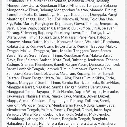
Kepulauan Talaud, Minahasa Selatan, Minahasa Utara, Bolaang
Mongondow Utara, Kepulauan Sitaro, Minahasa Tenggara, Bolaang
Mongondaw Timur, Bolaang Mongondaw Selatan, Manado, Bitung,
Tomohon, Kota. Kotamobagu, Banggai Kepulauan, Donggala, Parigi
Mautong, Banggai, Buol, Toli-Toli, Marowali, Poso, Tojo Una-Una,
Sigi, Palu, Maros, Pangkajene Kepulauan, Gowa, Takalar, Jeneponto,
Barru, Bone, Wajo, Soppeng, Bantaeng, Bulukumba, Sinjai, Selayar,
Pinrang, Sidenreng Rappang, Enrekang, Luwu, Tana Toraja, Luwu
Utara, Luwu Timur, Toraja Utara, Makassar, Pare-Pare, Palopo,
Konawe, Muna, Buton, Kolaka, Konawe Selatan, Wakatobi, Bombana,
Kolaka Utara, Konawe Utara, Buton Utara, Kendari, Baubau, Maluku
Tengah, Maluku Tenggara, Buru, Maluku Tenggara Barat, Seram
Bagian Barat, Seram Bagian Timur, Kepulauan Aru, Maluku Barat
Daya, Buru Selatan, Ambon, Kota. Tual, Buleleng, Jembrana, Tabanan,
Badung, Gianyar, Klungkung, Bangli, Karang Asem, Denpasar, Lombok
Barat, Lombok Tengah, Lombok Timur, Sumbawa, Dompu, Bima,
Sumbawa Barat, Lombok Utara, Mataram, Kupang, Timor Tengah
Selatan, Timor Tengah Utara, Belu, Alor, Flores Timur, Sikka, Ende,
Ngada, Manggarai, Sumba Timur, Sumba Barat, Lembata, Rote-Ndao,
Manggarai Barat, Nagakeo, Sumba Tengah, Sumba Barat Daya,
Manggarai Timur, Jayapura, Biak Numfor, Yapen Waropen, Merauke,
Jayawijaya, Nabire, Paniai, Puncak Jaya, Mimika, Boven Digoel,
Mappi, Asmat, Yahukimo, Pegunungan Bintang, Tolikara, Sarmi,
Keerom, Waropen, Supiori, Memberamo Raya, Nduga, Lanny Jaya,
Membramo Tengah, Yalimo, Puncak, Dogiyai, Deiyai, Intan Jaya,
Bengkulu Utara, Rejang Lebong, Bengkulu Selatan, Muko-muko,
Kepahiang, Lebong, Kaur, Seluma, Bengkulu Tengah, Bengkulu,
Halmahera Tengah, Halmahera Barat, halmahera Utara, Halmahera