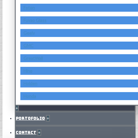
Foton
Fuyao Glass
Geely
GMC
GreatWall
Hino
Holden
Honda
+
Portofolio
+
Contact
+