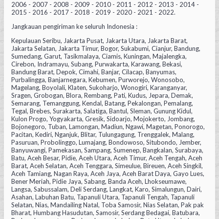
2006 - 2007 - 2008 - 2009 - 2010 - 2011 - 2012 - 2013 - 2014 -
2015 - 2016 - 2017 - 2018 - 2019 - 2020 - 2021 - 2022.
Jangkauan pengiriman ke seluruh Indonesia :
Kepulauan Seribu, Jakarta Pusat, Jakarta Utara, Jakarta Barat,
Jakarta Selatan, Jakarta Timur, Bogor, Sukabumi, Cianjur, Bandung,
Sumedang, Garut, Tasikmalaya, Ciamis, Kuningan, Majalengka,
Cirebon, Indramayu, Subang, Purwakarta, Karawang, Bekasi,
Bandung Barat, Depok, Cimahi, Banjar, Cilacap, Banyumas,
Purbalingga, Banjarnegara, Kebumen, Purworejo, Wonosobo,
Magelang, Boyolali, Klaten, Sukoharjo, Wonogiri, Karanganyar,
Sragen, Grobogan, Blora, Rembang, Pati, Kudus, Jepara, Demak,
Semarang, Temanggung, Kendal, Batang, Pekalongan, Pemalang,
Tegal, Brebes, Surakarta, Salatiga, Bantul, Sleman, Gunung Kidul,
Kulon Progo, Yogyakarta, Gresik, Sidoarjo, Mojokerto, Jombang,
Bojonegoro, Tuban, Lamongan, Madiun, Ngawi, Magetan, Ponorogo,
Pacitan, Kediri, Nganjuk, Blitar, Tulungagung, Trenggalek, Malang,
Pasuruan, Probolinggo, Lumajang, Bondowoso, Situbondo, Jember,
Banyuwangi, Pamekasan, Sampang, Sumenep, Bangkalan, Surabaya,
Batu, Aceh Besar, Pidie, Aceh Utara, Aceh Timur, Aceh Tengah, Aceh
Barat, Aceh Selatan, Aceh Tenggara, Simeulue, Bireuen, Aceh Singkil,
Aceh Tamiang, Nagan Raya, Aceh Jaya, Aceh Barat Daya, Gayo Lues,
Bener Meriah, Pidie Jaya, Sabang, Banda Aceh, Lhokseumawe,
Langsa, Sabussalam, Deli Serdang, Langkat, Karo, Simalungun, Dairi,
Asahan, Labuhan Batu, Tapanuli Utara, Tapanuli Tengah, Tapanuli
Selatan, Nias, Mandailing Natal, Toba Samosir, Nias Selatan, Pak pak
Bharat, Humbang Hasudutan, Samosir, Serdang Bedagai, Batubara,