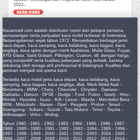
2022...
READ MORE
Kacamobil.com adalah distributor resmi dan pelopor pertama
pemasangan serta penjualan kaca mobil terbesar di Indonesia.
Berpengalaman sejak tahun 1972. Menyediakan berbagai jenis
kaca depan, kaca samping, kaca belakang, kaca bagasi, kaca
segitiga, kaca spion dengan merk Asahimas, Mulia Glass, Fuyao,
XYG Glass, Saint Gobain, Pilkington, Custom, dll. dengan harga
yang kompetitif serta kualitas pekerjaan yang terbaik, karena
didukung oleh tenaga ahli profesional di bidangnya. Kualitas dan
jaminan menjadi visi utama kami.
Tersedia kaca mobil jenis kaca depan, kaca belakang, kaca
samping, kaca bagasi, kaca segitiga, dlsb. Merk Mobil Audi -
Bimantara - BMW - Chery - Chevrolet - Chrysler - Daewoo -
Daihatsu - Datsun - DFSK - Dodge - Ford - Foton - Geely - Hino -
Honda - Hyundai - Isuzu - KIA - Lexus - Mazda - Mercedes Benz -
MINI - Mitsubishi - Nissan - Opel - Peugeot - Proton - Smart -
Ssangyong - Subaru - Suzuki - Tata Motors - Timor - Toyota -
Volkswagen - Volvo - Wuling.
Tahun 1980 - 1981 - 1982 - 1983 - 1984 - 1985 - 1986 - 1987 -
1988 - 1989 - 1990 - 1991 - 1992 - 1993 - 1994 - 1995 - 1996 -
1997 - 1998 - 1999 - 2000 - 2001 - 2002 - 2003 - 2004 - 2005 -
2006 - 2007 - 2008 - 2009 - 2010 - 2011 - 2012 - 2013 - 2014 -