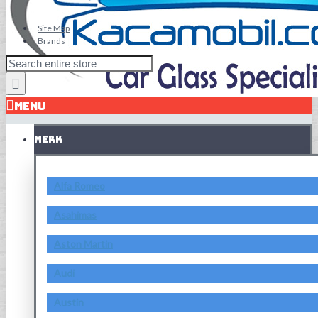
Site Map
Brands
MENU
MERK
Alfa Romeo
Asahimas
Aston Martin
Audi
Austin