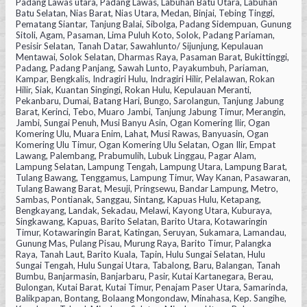
Padang Lawas utara, Padang Lawas, Labuhan Batu Utara, Labuhan
Batu Selatan, Nias Barat, Nias Utara, Medan, Binjai, Tebing Tinggi,
Pematang Siantar, Tanjung Balai, Sibolga, Padang Sidempuan, Gunung
Sitoli, Agam, Pasaman, Lima Puluh Koto, Solok, Padang Pariaman,
Pesisir Selatan, Tanah Datar, Sawahlunto/ Sijunjung, Kepulauan
Mentawai, Solok Selatan, Dharmas Raya, Pasaman Barat, Bukittinggi,
Padang, Padang Panjang, Sawah Lunto, Payakumbuh, Pariaman,
Kampar, Bengkalis, Indragiri Hulu, Indragiri Hilir, Pelalawan, Rokan
Hilir, Siak, Kuantan Singingi, Rokan Hulu, Kepulauan Meranti,
Pekanbaru, Dumai, Batang Hari, Bungo, Sarolangun, Tanjung Jabung
Barat, Kerinci, Tebo, Muaro Jambi, Tanjung Jabung Timur, Merangin,
Jambi, Sungai Penuh, Musi Banyu Asin, Ogan Komering Ilir, Ogan
Komering Ulu, Muara Enim, Lahat, Musi Rawas, Banyuasin, Ogan
Komering Ulu Timur, Ogan Komering Ulu Selatan, Ogan Ilir, Empat
Lawang, Palembang, Prabumulih, Lubuk Linggau, Pagar Alam,
Lampung Selatan, Lampung Tengah, Lampung Utara, Lampung Barat,
Tulang Bawang, Tenggamus, Lampung Timur, Way Kanan, Pasawaran,
Tulang Bawang Barat, Mesuji, Pringsewu, Bandar Lampung, Metro,
Sambas, Pontianak, Sanggau, Sintang, Kapuas Hulu, Ketapang,
Bengkayang, Landak, Sekadau, Melawi, Kayong Utara, Kuburaya,
Singkawang, Kapuas, Barito Selatan, Barito Utara, Kotawaringin
Timur, Kotawaringin Barat, Katingan, Seruyan, Sukamara, Lamandau,
Gunung Mas, Pulang Pisau, Murung Raya, Barito Timur, Palangka
Raya, Tanah Laut, Barito Kuala, Tapin, Hulu Sungai Selatan, Hulu
Sungai Tengah, Hulu Sungai Utara, Tabalong, Baru, Balangan, Tanah
Bumbu, Banjarmasin, Banjarbaru, Pasir, Kutai Kartanegara, Berau,
Bulongan, Kutai Barat, Kutai Timur, Penajam Paser Utara, Samarinda,
Balikpapan, Bontang, Bolaang Mongondaw, Minahasa, Kep. Sangihe,