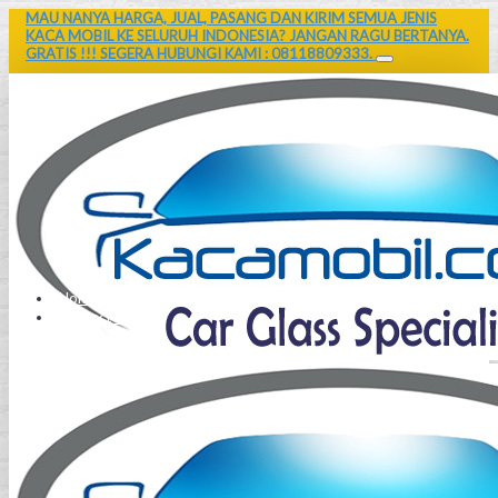
MAU NANYA HARGA, JUAL, PASANG DAN KIRIM SEMUA JENIS
KACA MOBIL KE SELURUH INDONESIA? JANGAN RAGU BERTANYA.
GRATIS !!! SEGERA HUBUNGI KAMI : 08118809333.
Home
Contact Us