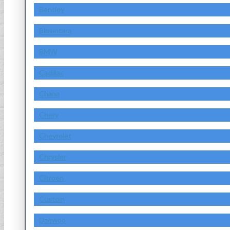
Bentley
Bimantara
BMW
Cadillac
Chana
Chery
Chevrolet
Chrysler
Citroen
Custom
Daewoo