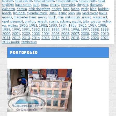
custom
,
kaca depan
,
kaca samping
,
kaca belakang
,
kaca bagasi
,
kaca
segitiga
,
kaca spion
,
audi
,
bmw
,
cherry
,
chevrolet
,
chrysler
,
daewoo
,
daihatsu
,
datsun
,
dfsk dongfeng
,
dodge
,
ford
,
foton
,
geely
,
hino
,
holden
,
honda
,
hyundai
,
hyundai truck
,
isuzu
,
jaguar
,
jeep
,
kia
,
land rover
,
lexus
,
mazda
,
mercedes benz
,
mercy truck
,
mini
,
mitsubishi
,
nissan
,
nissan ud
,
opel
,
peugeot
,
proton
,
renault
,
scania
,
subaru
,
suzuki
,
tata
,
toyota
,
volvo
,
vw
,
wuling
,
1980
,
1981
,
1982
,
1983
,
1984
,
1985
,
1986
,
1987
,
1988
,
1989
,
1990
,
1991
,
1992
,
1993
,
1994
,
1995
,
1996
,
1997
,
1998
,
1999
,
2000
,
2001
,
2002
,
2003
,
2004
,
2005
,
2006
,
2007
,
2008
,
2009
,
2010
,
2011
,
2012
,
2013
,
2014
,
2015
,
2016
,
2017
,
2018
,
2019
,
2020
,
2021
,
2022 mobil
,
tambrauw
Portofolio