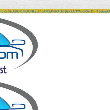
L KE SELURUH INDONESIA? JANGAN RAGU BERTANYA. GRATIS !!! SEGER