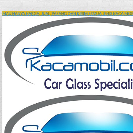
MAU NANYA HARGA, JUAL, PASANG DAN KIRIM SEMUA JENIS KACA MOBI