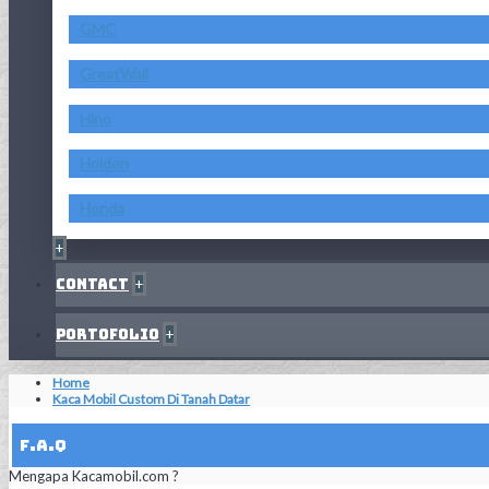
GMC
GreatWall
Hino
Holden
Honda
+
Contact
+
Portofolio
+
Home
Kaca Mobil Custom Di Tanah Datar
F.A.Q
Mengapa Kacamobil.com ?