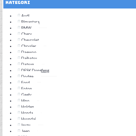
Kategori
Audi
Bimantara
BMW
Chery
Chevrolet
Chrysler
Daewoo
Daihatsu
Datsun
DFSK Dongfeng
Dodge
Ford
Foton
Geely
Hino
Holden
Honda
Hyundai
Isuzu
Jeep