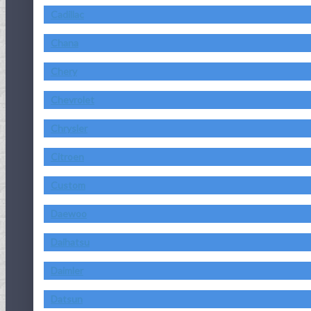
Cadillac
Chana
Chery
Chevrolet
Chrysler
Citroen
Custom
Daewoo
Daihatsu
Daimler
Datsun