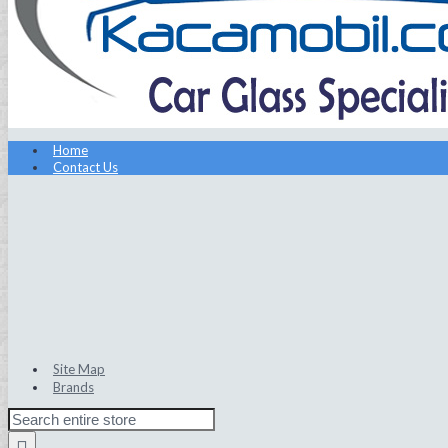
Home
Contact Us
Site Map
Brands