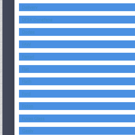
Delivery
DFSK Dongfeng
Dodge
FAW
Ferrari
Fiat
Fiath
Ford
Foton
Fuyao Glass
Geely